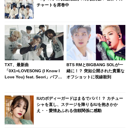
チャートを席巻中
TXT、最新曲
BTS RMとBIGBANG SOLが一
「0X1=LOVESONG (I Know I
緒に！？ 突如公開された貴重な
Love You) feat. Seori」パフォ
オフショットに視線殺到
ーマンスバージョンMVをサプラ
イズ公開！ ディテールのダンス
ラインまで生かした完成度の高
IUのボディーガードはまるでパパ！？ カチュー
いパフォーマンスを実現
シャを直し、ステージを降りるIUを抱きかか
え・・愛情あふれる信頼関係に感動