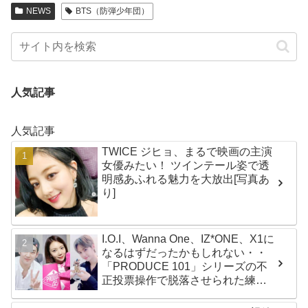
NEWS
BTS（防弾少年団）
人気記事
人気記事
TWICE ジヒョ、まるで映画の主演
女優みたい！ ツインテール姿で透
明感あふれる魅力を大放出[写真あ
り]
I.O.I、Wanna One、IZ*ONE、X1に
なるはずだったかもしれない・・
「PRODUCE 101」シリーズの不
正投票操作で脱落させられた練習
生12人の氏名が公表