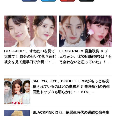
BTS J-HOPE、すねたIUを見て
LE SSERAFIM 宮脇咲良 ＆ チ
大慌て！ 自分のせいで落ち込む
ェウォン、IZ*ONE解散後は「も
彼女を見て超早口で弁明・・ あ
う会わないと思っていた」！ 運
たふたしながら説明する姿がか
命的にまた同じグループで活動
わいすぎる
することになった２人が正直な
心境を告白
SM、YG、JYP、BIGHIT・・ MVがもっとも視
聴されているのはどの事務所？ 事務所別の再生
回数トップ３も明らかに・・ BTS、
BLACKPINK、TWICEをおさえて堂々の１位に
輝いたのは？
BLACKPINK ロゼ、練習生時代の過酷な宿舎生