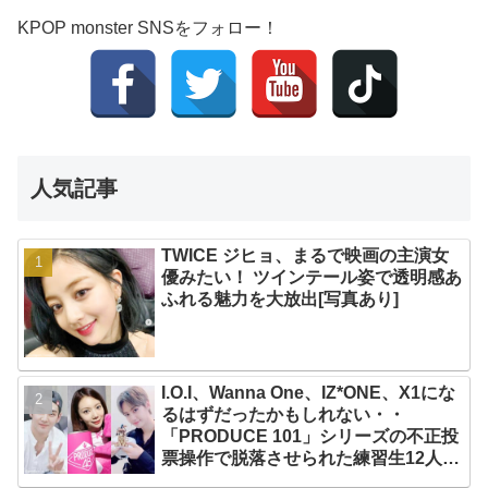
KPOP monster SNSをフォロー！
人気記事
TWICE ジヒョ、まるで映画の主演女
優みたい！ ツインテール姿で透明感あ
ふれる魅力を大放出[写真あり]
I.O.I、Wanna One、IZ*ONE、X1にな
るはずだったかもしれない・・
「PRODUCE 101」シリーズの不正投
票操作で脱落させられた練習生12人の
氏名が公表