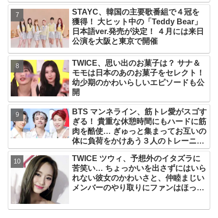
明かす
STAYC、韓国の主要歌番組で４冠を
獲得！ 大ヒット中の「Teddy Bear」
日本語ver.発売が決定！ ４月には来日
公演を大阪と東京で開催
TWICE、思い出のお菓子は？ サナ＆
モモは日本のあのお菓子をセレクト！
幼少期のかわいらしいエピソードも公
開
BTS マンネライン、筋トレ愛がスゴす
ぎる！ 貴重な休憩時間にもハードに筋
肉を酷使… ぎゅっと集まってお互いの
体に負荷をかけあう３人のトレーニン
グ風景がかわいすぎるとファンくぎづ
TWICE ツウィ、予想外のイタズラに
け
苦笑い… ちょっかいを出さずにはいら
れない彼女のかわいさと、仲睦まじい
メンバーのやり取りにファンはほっこ
り