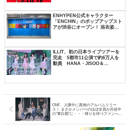
ENHYPEN公式キャラクター
EVENTS
「ENCHIN」のポップアップスト
アが渋谷にオープン！ 浴衣姿の
「ENCHIN」が登場
ILLIT、初の日本ライブツアーを
NEWS
完走 5都市11公演で約6万人を
動員 HANA・JISOO＆
MOMOKAとのスペシャルコラボ
も実現
ONF、入隊中に異例のアルバムリリー
ス！ まさかメンバーのほぼ全員が兵役中
の“軍白期”に・・・帰りを待つファンへの
スペシャルサプライズに感動の声