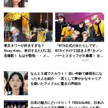
東京タワーが好きすぎる？
「BTS公式の女たらしです」
Stray Kids、来日するたびに記
BTSイチの“口説き上手”をメン
念撮影！ もはや聖地・・ メン
バーとスタッフが大暴露！ 女性
バーのお気に入りの場所に関心
とのハグシーンをわざと失敗し
NEWS
集まる
てやり直していたとバラされる
メンバーも！ 爆弾発言のオンパ
なんと５歳でスカウト！ 幼い年齢で練習生にな
レードに爆笑
った８人を紹介・・若くして華やかなキャリア
を築いたアイドルに驚きの声続出
日本の魅力にどハマり！？ TREASURE、日本の
サービスエリアを満喫！ おいしいグルメを楽し