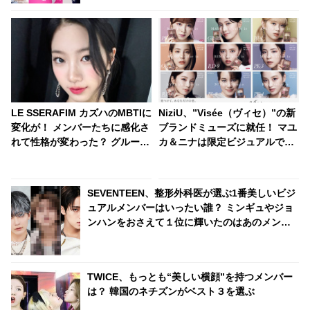
LE SSERAFIM カズハのMBTIに
NiziU、”Visée（ヴィセ）”の新
変化が！ メンバーたちに感化さ
ブランドミューズに就任！ マユ
れて性格が変わった？ グループ
カ＆ニナは限定ビジュアルでク
唯一の外向型がなんと内向型
ール&モードな新たな一面を披
に・・「なんか申し訳ない」
露
SEVENTEEN、整形外科医が選ぶ1番美しいビジ
ュアルメンバーはいったい誰？ ミンギュやジョ
ンハンをおさえて１位に輝いたのはあのメンバ
ー・・
TWICE、もっとも“美しい横顔”を持つメンバー
は？ 韓国のネチズンがベスト３を選ぶ