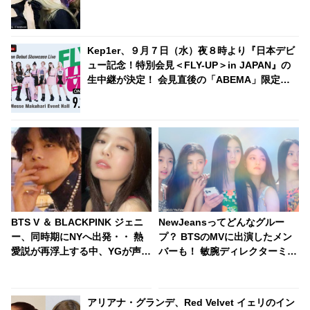
Kep1er、９月７日（水）夜８時より『日本デビ
ュー記念！特別会見＜FLY-UP＞in JAPAN』の
生中継が決定！ 会見直後の「ABEMA」限定ア
フタートークの独占生放送、30時間超の“１日
Kep1erジャック”編成を実施！ 「ガルプラ」も
全話一挙配信へ
BTS V ＆ BLACKPINK ジェニ
NewJeansってどんなグルー
ー、同時期にNYへ出発・・ 熱
プ？ BTSのMVに出演したメン
愛説が再浮上する中、YGが声明
バーも！ 敏腕ディレクターミ
を発表
ン・ヒジンが手掛ける大掛かり
なデビュープロジェクトに注目
殺到中
アリアナ・グランデ、Red Velvet イェリのイン