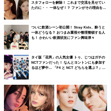
スタフォローを解除！ これまで交流を見せてい
たのに・・ 一体なぜ！？ ファンがその理由を推
測
ついに飲酒シーン初公開！ Stray Kids、酔うと
一体どうなる？ おつまみ重視や整理整頓する人
も！ かわいい飲酒状況にファン興味津々
タイ版「花男」の人気女優 トゥ、じつはガチの
NCTファンだった！ なんとヨントンにも参加す
るほど夢中… 「F4 と NCT どちらを選ぶ？」の
質問に彼女が選んだのは・・？