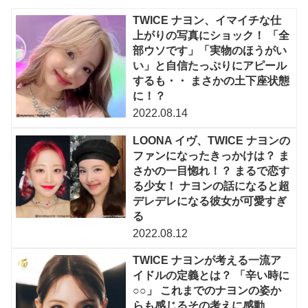
TWICE ナヨン、イマイチな仕
上がりの写真にショック！ 「全
部ウソです」「実物のほうがい
い」と自信たっぷりにアピール
するも・・ まさかの土下座状態
に！？
2022.08.14
LOONA イヴ、TWICE ナヨンの
ファンになったきっかけは？ ま
さかの一目惚れ！？ まるで恋す
る少女！ ナヨンの話になると超
デレデレになる彼女が可愛すぎ
る
2022.08.12
TWICE ナヨンが考える一流ア
イドルの定義とは？ 「辛い時に
○○」 これまでのナヨンの姿か
らも感じるその考えに感動