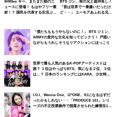
SHINee キー、またまた朝のニ
BTS ジン、実の兄と超仲良し！
ュースに登場！ もはやフリー素
「昔は世界で一番嫌いだったけ
材！？ 国民を代表する生活ぶり
ど・・」 ユーモアあふれる兄弟
から資料映像の常連になったキ
のエピソードとカカオトークに
ーに爆笑
ファン大爆笑
「僕たちももうやらないのに！」 BTS ジミン、
ARMYの意外な文化を知ってビックリ！ 戸惑い
ながらもうれしそうなリアクションにほっこり
世界で最も人気のあるK-POPアーティストは
誰？ １位はやっぱりBTS、気になる２位、３位
は…？ 日本のランキングにはKARA、少女時代
もランクイン！ 各国の個性あふれるデータに注
目殺到
I.O.I、Wanna One、IZ*ONE、X1になるはずだ
ったかもしれない・・「PRODUCE 101」シリ
ーズの不正投票操作で脱落させられた練習生12
人の氏名が公表