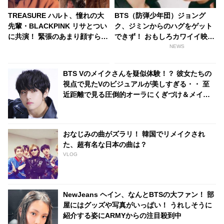
TREASURE ハルト、憧れの大
BTS（防弾少年団）ジョング
先輩・BLACKPINK リサとつい
ク、ジミンからのハグをゲット
に共演！ 緊張のあまり顔すら見
できず！ おもしろカワイイ映像
られない？ まさに「成功したオ
が話題に
NEWS
タク」だと祝福の声相次ぐ
BTS Vのメイクさんを疑似体験！？ 彼女たちの
視点で見たVのビジュアルが美しすぎる・・ 至
近距離で見る圧倒的オーラにくぎづけ＆メイク
さんをうらやむ声続出
おなじみの曲がズラリ！ 韓国でリメイクされ
た、超有名な日本の曲は？
VLOG
NewJeans ヘイン、なんとBTSの大ファン！ 部
屋にはグッズや写真がいっぱい！ うれしそうに
紹介する姿にARMYからの注目殺到中