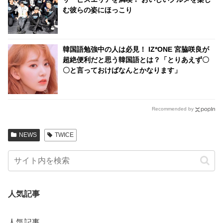
む彼らの姿にほっこり
韓国語勉強中の人は必見！ IZ*ONE 宮脇咲良が
超絶便利だと思う韓国語とは？「とりあえず〇
〇と言っておけばなんとかなります」
Recommended by
NEWS
TWICE
人気記事
人気記事