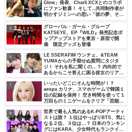
Glow」発表、Charli XCXとのコラボ
にファン歓喜！ そして...共同制作者が
明かすジミンへの思い「彼の夢、そし
て彼の絶望から生まれた歌」
グローバル・ガール・グループ
KATSEYE、EP『WILD』発売記念ポ
ップアップストアを東京・原宿で開
催 限定グッズも登場
LE SSERAFIM ウンチェ、&TEAM
YUMAからの予期せぬ質問にタジタ
ジ！ それを私に聞くの…？ 内向的で
あるからこそ答えに困る彼女のリアク
ションがかわいすぎる
いったいどこにそんな時間が！？
aespa カリナ、スマホゲームで韓国１
位の記録を保持！ 空き時間を使って１
万回ものミニゲームをクリア「芸能人
たちが時間がないと言っているのは全
世界で最も人気のあるK-POPアーティ
部嘘」
ストは誰？ １位はやっぱりBTS、気に
なる２位、３位は…？ 日本のランキン
グにはKARA、少女時代もランクイ