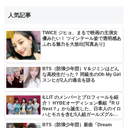
人気記事
TWICE ジヒョ、まるで映画の主演女
優みたい！ ツインテール姿で透明感あ
ふれる魅力を大放出[写真あり]
BTS（防弾少年団）V＆ジミンはどん
な高校生だった？ 同級生のOh My Girl
スンヒが2人の過去を語る
ILLIT のメンバーとプロフィールを紹
介！ HYBEオーディション番組『R U
Next？』から誕生した、日本人のイロ
ハとモカを含む5人組ガールズグルー
プ！ デビュー曲「Magnetic」がいき
BTS（防弾少年団）新曲「Dream
なりの大ヒット