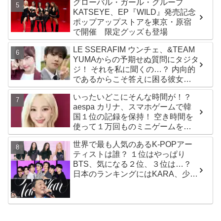
た歌」
グローバル・ガール・グループ
KATSEYE、EP『WILD』発売記念
ポップアップストアを東京・原宿
で開催 限定グッズも登場
LE SSERAFIM ウンチェ、&TEAM
YUMAからの予期せぬ質問にタジタ
ジ！ それを私に聞くの…？ 内向的
であるからこそ答えに困る彼女の
リアクションがかわいすぎる
いったいどこにそんな時間が！？
aespa カリナ、スマホゲームで韓
国１位の記録を保持！ 空き時間を
使って１万回ものミニゲームをク
リア「芸能人たちが時間がないと
世界で最も人気のあるK-POPアー
言っているのは全部嘘」
ティストは誰？ １位はやっぱり
BTS、気になる２位、３位は…？
日本のランキングにはKARA、少女
時代もランクイン！ 各国の個性あ
ふれるデータに注目殺到