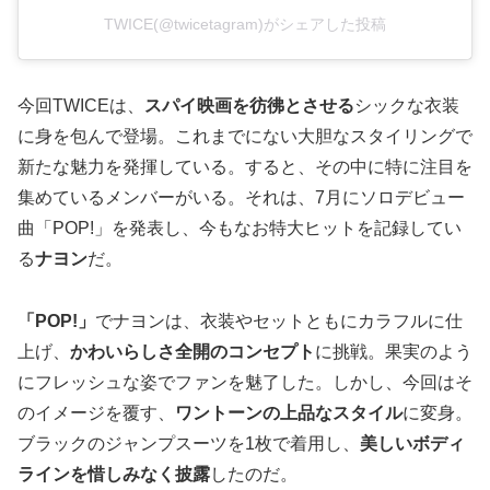
TWICE(@twicetagram)がシェアした投稿
今回TWICEは、
スパイ映画を彷彿とさせる
シックな衣装
に身を包んで登場。これまでにない大胆なスタイリングで
新たな魅力を発揮している。すると、その中に特に注目を
集めているメンバーがいる。それは、7月にソロデビュー
曲「POP!」を発表し、今もなお特大ヒットを記録してい
る
ナヨン
だ。
「POP!」
でナヨンは、衣装やセットともにカラフルに仕
上げ、
かわいらしさ全開のコンセプト
に挑戦。果実のよう
にフレッシュな姿でファンを魅了した。しかし、今回はそ
のイメージを覆す、
ワントーンの上品なスタイル
に変身。
ブラックのジャンプスーツを1枚で着用し、
美しいボディ
ラインを惜しみなく披露
したのだ。