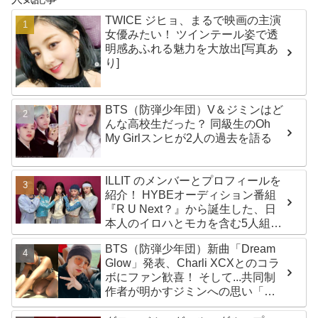
TWICE ジヒョ、まるで映画の主演
女優みたい！ ツインテール姿で透
明感あふれる魅力を大放出[写真あ
り]
BTS（防弾少年団）V＆ジミンはど
んな高校生だった？ 同級生のOh
My Girlスンヒが2人の過去を語る
ILLIT のメンバーとプロフィールを
紹介！ HYBEオーディション番組
『R U Next？』から誕生した、日
本人のイロハとモカを含む5人組ガ
ールズグループ！ デビュー曲
BTS（防弾少年団）新曲「Dream
「Magnetic」がいきなりの大ヒッ
Glow」発表、Charli XCXとのコラ
ト
ボにファン歓喜！ そして...共同制
作者が明かすジミンへの思い「彼
の夢、そして彼の絶望から生まれ