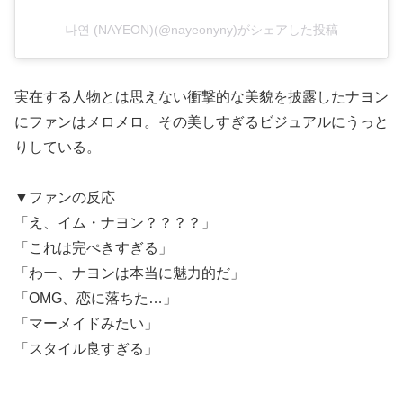
나연 (NAYEON)(@nayeonyny)がシェアした投稿
実在する人物とは思えない衝撃的な美貌を披露したナヨン
にファンはメロメロ。その美しすぎるビジュアルにうっと
りしている。
▼ファンの反応
「え、イム・ナヨン？？？？」
「これは完ぺきすぎる」
「わー、ナヨンは本当に魅力的だ」
「OMG、恋に落ちた…」
「マーメイドみたい」
「スタイル良すぎる」