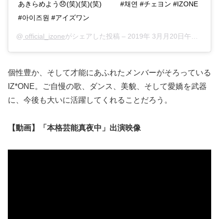
あきらめよう😞(笑)(笑)(笑) ⠀⠀⠀ #채연 #チェヨン #IZONE
#아이즈원 #アイズワン
@
official_izone
がシェアした投稿 –
2019年 3月月20日午後8時51分PDT
個性豊か、そして才能にあふれたメンバーがそろっている
IZ*ONE。ご自慢の歌、ダンス、美貌、そして愛嬌を武器
に、今後も大いに活躍してくれることだろう。
【動画】「本格芸能真夜中」出演映像