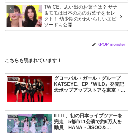
手会・・・リリースイベントあれ
TWICE、思い出のお菓子は？ サナ
これを紹介
＆モモは日本のあのお菓子をセレ
クト！ 幼少期のかわいらしいエピ
ソードも公開
KPOP monster
こちらも読まれています！
グローバル・ガール・グループ
NEWS
KATSEYE、EP『WILD』発売記
念ポップアップストアを東京・原
宿で開催 限定グッズも登場
ILLIT、初の日本ライブツアーを
NEWS
完走 5都市11公演で約6万人を
動員 HANA・JISOO＆