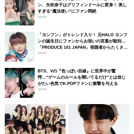
ン、矢吹奈子はグリフィンドールに変身！ 美し
すぎる“魔法使い”にファン悶絶
NEWS
「ヨンフン」がトレンド入り！ 元HALO ヨンフ
ンの誕生日にファンからお祝いの言葉が殺到…
「PRODUCE 101 JAPAN」視聴者からたくさん
の感謝の言葉も
NEWS
BTS、Vの『色っぽい目線』に世界中が驚
愕…“ゲームのルールを聞いてるだけ”とは信じ
がたい色気でK-POPファンに衝撃を与える
NEWS