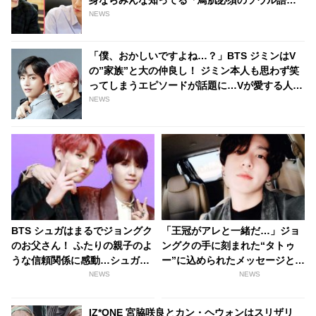
身ならみんな知ってる「鳥肌必須のソウル語」
とは？
NEWS
「僕、おかしいですよね…？」BTS ジミンはV
の”家族”と大の仲良し！ ジミン本人も思わず笑
ってしまうエピソードが話題に…Vが愛する人を
同じように愛するジミンの姿にファン感動
NEWS
BTS シュガはまるでジョングク
「王冠がアレと一緒だ…」ジョ
のお父さん！ ふたりの親子のよ
ングクの手に刻まれた“タトゥ
うな信頼関係に感動…シュガが
ー”に込められたメッセージと
見せる愛情深い言葉の数々が話
は？ ファンによる見事な推理に
NEWS
NEWS
題に
感動の声
IZ*ONE 宮脇咲良とカン・ヘウォンはスリザリ