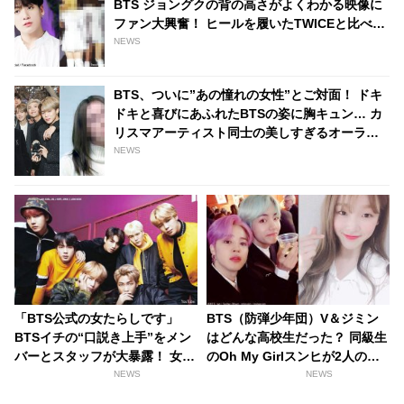
BTS ジョングクの背の高さがよくわかる映像に
ファン大興奮！ ヒールを履いたTWICEと比べて
も桁違いの高身長ぶりは胸キュン必至
NEWS
BTS、ついに”あの憧れの女性”とご対面！ ドキ
ドキと喜びにあふれたBTSの姿に胸キュン… カ
リスマアーティスト同士の美しすぎるオーラに
感動…ファンからはコラボを期待する声が殺到
NEWS
「BTS公式の女たらしです」
BTS（防弾少年団）V＆ジミン
BTSイチの“口説き上手”をメン
はどんな高校生だった？ 同級生
バーとスタッフが大暴露！ 女性
のOh My Girlスンヒが2人の過
とのハグシーンをわざと失敗し
去を語る
NEWS
NEWS
てやり直していたとバラされる