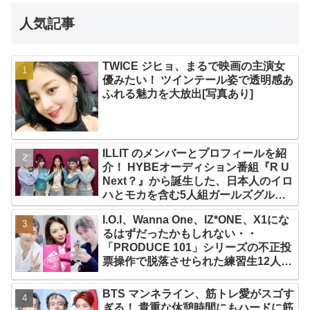
人気記事
TWICE ジヒョ、まるで映画の主演女
優みたい！ ツインテール姿で透明感あ
ふれる魅力を大放出[写真あり]
ILLIT のメンバーとプロフィールを紹
介！ HYBEオーディション番組『R U
Next？』から誕生した、日本人のイロ
ハとモカを含む5人組ガールズグルー
プ！ デビュー曲「Magnetic」がいき
I.O.I、Wanna One、IZ*ONE、X1にな
なりの大ヒット
るはずだったかもしれない・・
「PRODUCE 101」シリーズの不正投
票操作で脱落させられた練習生12人の
氏名が公表
BTS マンネライン、筋トレ愛がスゴす
ぎる！ 貴重な休憩時間にもハードに筋