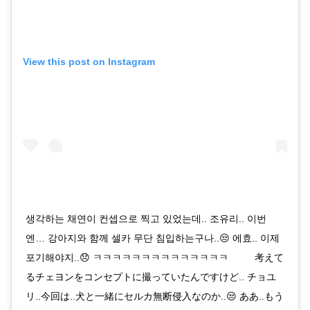
View this post on Instagram
생각하는 채연이 컨셉으로 찍고 있었는데.. 조유리.. 이번
엔… 강아지와 함께 셀카 무단 침입하는구나..😒 에효.. 이제
포기해야지..😞 ㅋㅋㅋㅋㅋㅋㅋㅋㅋㅋㅋㅋㅋㅋ ⠀⠀⠀ 考えて
るチェヨンをコンセプトに撮っていたんですけど.. チョユ
リ..今回は..犬と一緒にセルカ無断侵入なのか..😒 ああ..もう