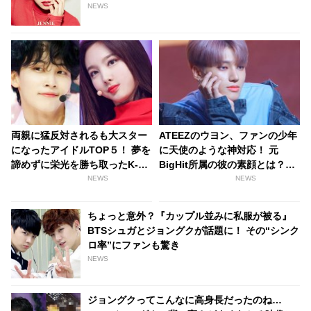
NEWS
両親に猛反対されるも大スター
ATEEZのウヨン、ファンの少年
になったアイドルTOP５！ 夢を
に天使のような神対応！ 元
諦めずに栄光を勝ち取ったK-
BigHit所属の彼の素顔とは？
POPスターとは？ BTS、
［動画あり］
NEWS
NEWS
SEVENTEEN、TWICE 他
ちょっと意外？『カップル並みに私服が被る』
BTSシュガとジョングクが話題に！ その“シンク
ロ率”にファンも驚き
NEWS
ジョングクってこんなに高身長だったのね…