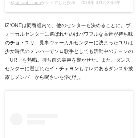
@
official_izone
がシェアした投稿 –
2019年 3月月28日午前12時15分PDT
IZ*ONEは同番組内で、他のセンターも決めることに。ヴ
ォーカルセンターに選ばれたのはパワフルな高音が持ち味
の
チョ・ユリ
。見事ヴォーカルセンターに決まったユリは
少女時代のメンバーでソロ歌手としても活動中のテヨンの
「UR」を熱唱。持ち前の美声を響かせた。また、ダンス
センターに選ばれた
イ・チェヨン
もキレのあるダンスを披
露しメンバーから喝さいを浴びた。