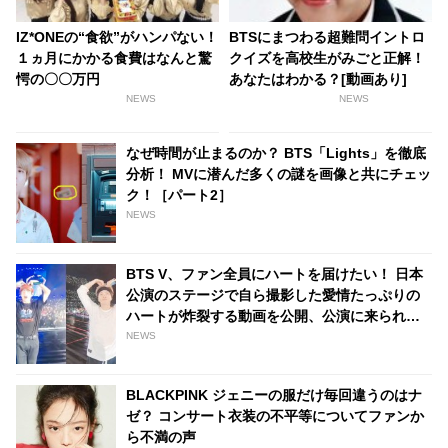
IZ*ONEの“食欲”がハンパない！
BTSにまつわる超難問イントロ
１ヵ月にかかる食費はなんと驚
クイズを高校生がみごと正解！
愕の〇〇万円
あなたはわかる？[動画あり]
NEWS
NEWS
なぜ時間が止まるのか？ BTS「Lights」を徹底
分析！ MVに潜んだ多くの謎を画像と共にチェッ
ク！［パート2］
NEWS
BTS V、ファン全員にハートを届けたい！ 日本
公演のステージで自ら撮影した愛情たっぷりの
ハートが炸裂する動画を公開、公演に来られな
かったファンに最高のプレゼント
NEWS
BLACKPINK ジェニーの服だけ毎回違うのはナ
ゼ？ コンサート衣装の不平等についてファンか
ら不満の声