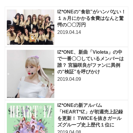
IZ*ONEの“食欲”がハンパない！
１ヵ月にかかる食費はなんと驚
愕の〇〇万円
2019.04.14
IZ*ONE、新曲「Violeta」の中
で一番〇〇しているメンバーは
誰？ 宮脇咲良がファンに異例
の“検証”を呼びかけ
2019.04.09
IZ*ONEの新アルバム
「HEART*IZ」が初週売上記録
を更新！ TWICEを抜きガール
ズグループ史上歴代１位に
2019.04.08