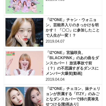
「IZ*ONE」チャン・ウォニョ
ン、芸能界入りのきっかけを明
かす！ 「〇〇」に参加したこと
で人生が一変！？
2019.04.07
「IZ*ONE」宮脇咲良、
「BLACKPINK」のあの曲をダ
ンスカバー！ 放送事故寸前
（？）の不思議すぎるダンスに
メンバー大爆笑[動画]
2019.04.04
「IZ*ONE」チェヨン、妹チェリ
ョンが所属する「ITZY」のみご
となダンスカバーで姉の貫禄見
せつける[動画あり]