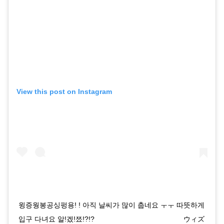
View this post on Instagram
윙증웡봉공싱펑용! ! 아직 날씨가 많이 춥네요 ㅜㅜ 따뜻하게
입구 다녀요 알!겠!쬬!?!? ⠀⠀⠀⠀⠀⠀⠀⠀⠀⠀⠀⠀⠀⠀⠀⠀⠀ ウィズ