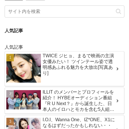
人気記事
人気記事
TWICE ジヒョ、まるで映画の主演
女優みたい！ ツインテール姿で透
明感あふれる魅力を大放出[写真あ
り]
ILLIT のメンバーとプロフィールを
紹介！ HYBEオーディション番組
『R U Next？』から誕生した、日
本人のイロハとモカを含む5人組ガ
ールズグループ！ デビュー曲
I.O.I、Wanna One、IZ*ONE、X1に
「Magnetic」がいきなりの大ヒッ
なるはずだったかもしれない・・
ト