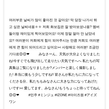
여러부운 날씨가 많이 좋아진 것 같아요! 막 당장 나가서 뛰
고 싶은 날씨네용ㅎㅎ 저희 화보집은 잘 받아보셨나용? 멤버
들이랑 재미있게 찍어보았어요! 이제 정말 얼마 안 남았네
요!! 여러분이 저희에게 힘이 되어주시는 만큼 저희도 여러분
에게 큰 힘이 되어드리고 싶어요>< 사랑해요 여러분! 조금만
기다료😊😊❤ ⠀⠀⠀ みなさーん、天気が大分よくなりました
ね!今すぐでも飛び出して走りたい天気ですへへ 私たちの写
真集はご覧になりましたか?メンバーと楽しく撮影しまし
た! 本当に後もう少しですね!! 皆さんが私たちに力になって
くださる分、私たちもみなさんに大きな力になってあげた
いです>< 愛してます、みなさん!もうちょっと待っててねん
😊😊❤ ⠀⠀⠀ #민주 #ミンジュ #IZONE #아이즈원 #アイズ
ワン