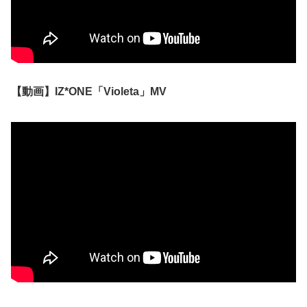
【動画】IZ*ONE「Violeta」MV