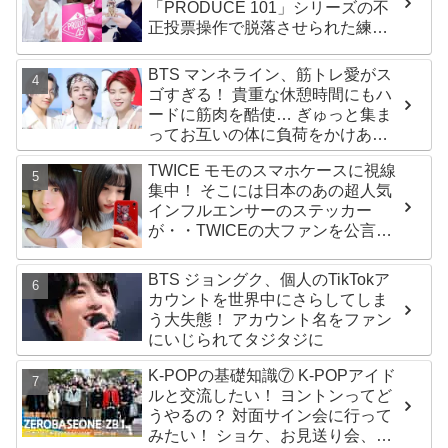
「PRODUCE 101」シリーズの不
正投票操作で脱落させられた練習
生12人の氏名が公表
BTS マンネライン、筋トレ愛がス
ゴすぎる！ 貴重な休憩時間にもハ
ードに筋肉を酷使… ぎゅっと集ま
ってお互いの体に負荷をかけあう
３人のトレーニング風景がかわい
TWICE モモのスマホケースに視線
すぎるとファンくぎづけ
集中！ そこには日本のあの超人気
インフルエンサーのステッカー
が・・TWICEの大ファンを公言す
るその人物は大よろこび！ まさに
「成功したファン」だと話題沸騰
BTS ジョングク、個人のTikTokア
カウントを世界中にさらしてしま
う大失態！ アカウント名をファン
にいじられてタジタジに
K-POPの基礎知識⑦ K-POPアイド
ルと交流したい！ ヨントンってど
うやるの？ 対面サイン会に行って
みたい！ ショケ、お見送り会、握