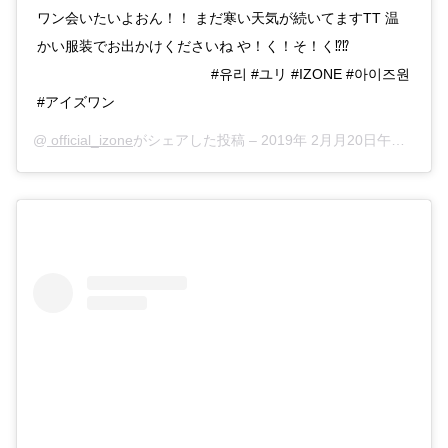
ワン会いたいよおん！！ まだ寒い天気が続いてますTT 温
かい服装でお出かけくださいね や！く！そ！く⁉⁉
⠀⠀⠀⠀⠀⠀⠀⠀⠀⠀⠀⠀⠀⠀⠀⠀⠀ #유리 #ユリ #IZONE #아이즈원
#アイズワン
@
official_izone
がシェアした投稿 –
2019年 2月月20日午後10時21分PST