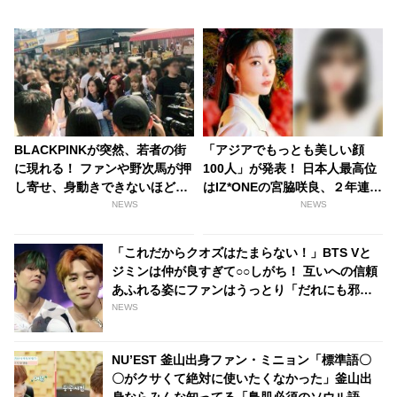
BLACKPINKが突然、若者の街
「アジアでもっとも美しい顔
に現れる！ ファンや野次馬が押
100人」が発表！ 日本人最高位
し寄せ、身動きできないほどの
はIZ*ONEの宮脇咲良、２年連続
パニック状態に
で1位に輝いたのは・・
NEWS
NEWS
「これだからクオズはたまらない！」BTS Vと
ジミンは仲が良すぎて○○しがち！ 互いへの信頼
あふれる姿にファンはうっとり「だれにも邪魔
できない2人だけの世界がある」
NEWS
NU’EST 釜山出身ファン・ミニョン「標準語〇
〇がクサくて絶対に使いたくなかった」釜山出