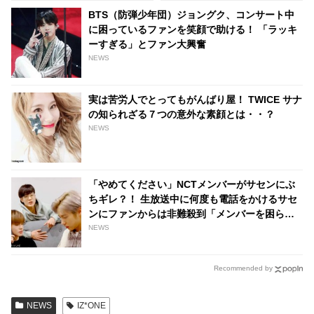
メンバーも！ 爆弾発言のオンパ
BTS（防弾少年団）ジョングク、コンサート中
レードに爆笑
に困っているファンを笑顔で助ける！ 「ラッキ
ーすぎる」とファン大興奮
NEWS
実は苦労人でとってもがんばり屋！ TWICE サナ
の知られざる７つの意外な素顔とは・・？
NEWS
「やめてください」NCTメンバーがサセンにぶ
ちギレ？！ 生放送中に何度も電話をかけるサセ
ンにファンからは非難殺到「メンバーを困らせ
ないで」
NEWS
Recommended by
NEWS
IZ*ONE