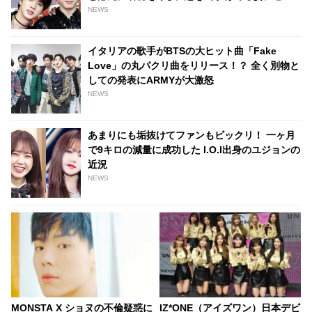
激…その姿はまさにBTSの大黒柱
NEWS
イタリアの歌手がBTSの大ヒット曲「Fake
Love」の丸パクリ曲をリリース！？ 全く別物と
しての発表にARMYが大激怒
NEWS
あまりにも垢抜けてファンもビックリ！ 一ヶ月
で9キロの減量に成功した I.O.I出身のユジョンの
近況
NEWS
MONSTA X ショヌの不倫疑惑に
IZ*ONE（アイズワン）日本デビ