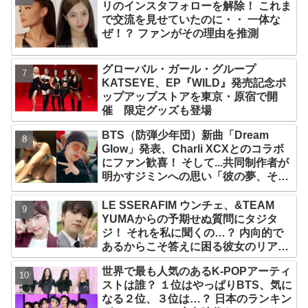
リのインスタフォローを解除！ これま
で交流を見せていたのに・・ 一体な
ぜ！？ ファンがその理由を推測
グローバル・ガール・グループ
KATSEYE、EP『WILD』発売記念ポ
ップアップストアを東京・原宿で開
催 限定グッズも登場
BTS（防弾少年団）新曲「Dream
Glow」発表、Charli XCXとのコラボ
にファン歓喜！ そして...共同制作者が
明かすジミンへの思い「彼の夢、そし
て彼の絶望から生まれた歌」
LE SSERAFIM ウンチェ、&TEAM
YUMAからの予期せぬ質問にタジタ
ジ！ それを私に聞くの…？ 内向的で
あるからこそ答えに困る彼女のリアク
ションがかわいすぎる
世界で最も人気のあるK-POPアーティ
ストは誰？ １位はやっぱりBTS、気に
なる２位、３位は…？ 日本のランキン