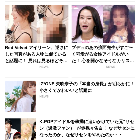
Red Velvet アイリーン、逆さに
プデュのあの強面先生がすご〜
した写真がある人物に似ている
く可愛がる女性アイドルがい
と話題に！ 見れば見るほどそっ
た！ 心を開かなそうなカリスマ
くりな２人にファンは驚愕
振付師が、彼女の為にバックダ
NEWS
NEWS
ンサーに！ いったい誰？
IZ*ONE 矢吹奈子の「本当の身長」が明らかに！
小さくてかわいいと話題に
NEWS
K-POPアイドルを執拗に追いかけていた元“サセ
ン（過激ファン）”が赤裸々告白！ なぜサセンに
なったのか、なぜサセンをやめたのか・・