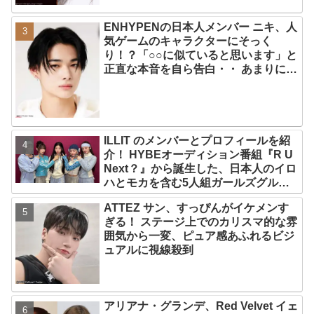
ENHYPENの日本人メンバー ニキ、人
気ゲームのキャラクターにそっく
り！？「○○に似ていると思います」と
正直な本音を自ら告白・・ あまりにも
そっくりな見た目にファン大爆笑「客
観的な視点で自分を見てるねｗｗ」
ILLIT のメンバーとプロフィールを紹
介！ HYBEオーディション番組『R U
Next？』から誕生した、日本人のイロ
ハとモカを含む5人組ガールズグルー
プ！ デビュー曲「Magnetic」がいき
ATTEZ サン、すっぴんがイケメンす
なりの大ヒット
ぎる！ ステージ上でのカリスマ的な雰
囲気から一変、ピュア感あふれるビジ
ュアルに視線殺到
アリアナ・グランデ、Red Velvet イェ