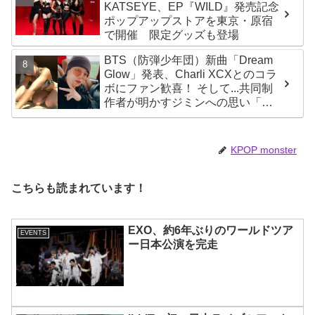
KATSEYE、EP『WILD』発売記念
ポップアップストアを東京・原宿
で開催 限定グッズも登場
BTS（防弾少年団）新曲「Dream
Glow」発表、Charli XCXとのコラ
ボにファン歓喜！ そして...共同制
作者が明かすジミンへの思い「彼
の夢、そして彼の絶望から生まれ
た歌」
KPOP monster
こちらも読まれています！
EXO、約6年ぶりのワールドツア
EVENTS
ー日本公演を完走