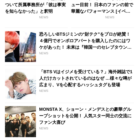
ついて所属事務所が「彼は事実
ュー目前！ 日本のファンの前で
を知らなかった」と釈明
華麗なパフォーマンス [イベン
トレポート]
NEWS
NEWS
恐ろしいBTSジミンの“財テク”をプロが絶賛！
４億円でオンボロアパートを購入したのにはワ
ケがあった！ 未来は『韓国一のセレブタウン』
の地主になるってホント？
NEWS
「BTS Vはイジメを受けている？」海外雑誌で1
人だけカットされているのはなぜ …様々な噂が
広まり、Vを心配するハッシュタグも登場
NEWS
MONSTA X、ショーン・メンデスとの豪華グル
ープショットを公開！ 人気スター同士の交流に
ファン大喜び
NEWS