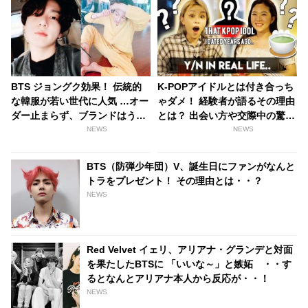
BTS ジョングク効果！ 伝統的
K-POPアイドルとは付き合っち
な韓服が若い世代に人気 …オー
ゃダメ！ 経験者が語るその理由
ダー止まらず、ブランドはうれ
とは？ 出会い方や交際中の驚愕
しい悲鳴
のエピソードも大暴露
NEWS
NEWS
BTS（防弾少年団）V、誕生日にファンがなんと
トラをプレゼント！ その理由とは・・？
NEWS
Red Velvet イェリ、アリアナ・グランデと対面
を果たしたBTSに 「いいな～」と嫉妬 ・・す
るとなんとアリアナ本人から反応が・・！
NEWS