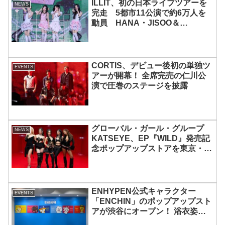
ILLIT、初の日本ライブツアーを
NEWS
完走 5都市11公演で約6万人を
動員 HANA・JISOO＆
MOMOKAとのスペシャルコラボ
も実現
CORTIS、デビュー後初の単独ツ
EVENTS
アーが開幕！ 全席完売の仁川公
演で圧巻のステージを披露
グローバル・ガール・グループ
NEWS
KATSEYE、EP『WILD』発売記
念ポップアップストアを東京・原
宿で開催 限定グッズも登場
ENHYPEN公式キャラクター
EVENTS
「ENCHIN」のポップアップスト
アが渋谷にオープン！ 浴衣姿の
「ENCHIN」が登場