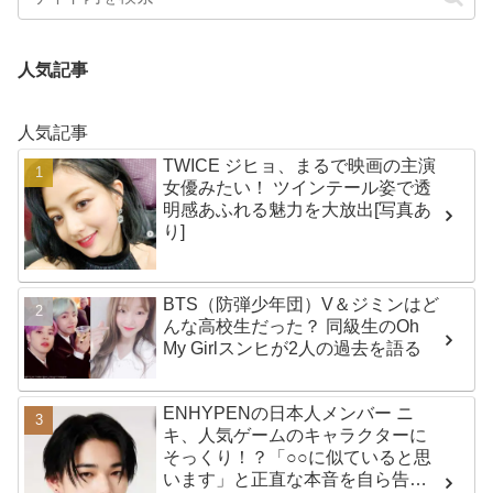
人気記事
人気記事
TWICE ジヒョ、まるで映画の主演
女優みたい！ ツインテール姿で透
明感あふれる魅力を大放出[写真あ
り]
BTS（防弾少年団）V＆ジミンはど
んな高校生だった？ 同級生のOh
My Girlスンヒが2人の過去を語る
ENHYPENの日本人メンバー ニ
キ、人気ゲームのキャラクターに
そっくり！？「○○に似ていると思
います」と正直な本音を自ら告