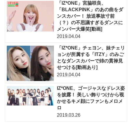
「IZ*ONE」宮脇咲良、
「BLACKPINK」のあの曲をダ
ンスカバー！ 放送事故寸前
（？）の不思議すぎるダンスに
メンバー大爆笑[動画]
2019.04.04
「IZ*ONE」チェヨン、妹チェリ
ョンが所属する「ITZY」のみご
となダンスカバーで姉の貫禄見
せつける[動画あり]
2019.04.04
IZ*ONE、ゴージャスなドレス姿
を披露！ 美しい飾りつけから覗
かせるキメ顔にファンもメロメ
ロ
2019.03.26