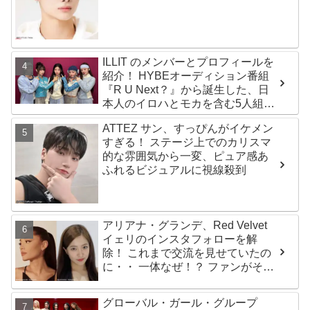
白・・ あまりにもそっくりな見た
目にファン大爆笑「客観的な視点
で自分を見てるねｗｗ」
ILLIT のメンバーとプロフィールを
紹介！ HYBEオーディション番組
『R U Next？』から誕生した、日
本人のイロハとモカを含む5人組ガ
ールズグループ！ デビュー曲
ATTEZ サン、すっぴんがイケメン
「Magnetic」がいきなりの大ヒッ
すぎる！ ステージ上でのカリスマ
ト
的な雰囲気から一変、ピュア感あ
ふれるビジュアルに視線殺到
アリアナ・グランデ、Red Velvet
イェリのインスタフォローを解
除！ これまで交流を見せていたの
に・・ 一体なぜ！？ ファンがその
理由を推測
グローバル・ガール・グループ