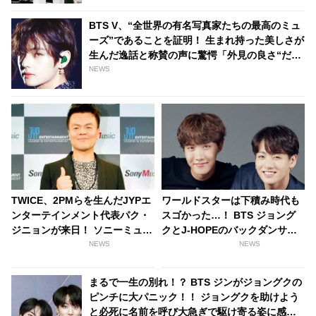
BTS V、“全世界の有名写真家たちの最高のミュ
ーズ”であることを証明！ 生まれ持った美しさが
生んだ逸話と称賛の声に驚愕「外見の良さ“だ
け”ではミューズになれない」
NEWS
TWICE、2PMらを生んだJYPエ
ワールドスターは下積み時代も
ンターテインメント代表パク・
スゴかった…！ BTS ジョング
ジニョンが来日！ ソニーミュー
クとJ-HOPEのバックダンサー
ジックと共同でガールズグルー
時代の映像が話題に！ 当時から
NEWS
NEWS
プを育成する「Nizi Project」を
群を抜いたカリスマ性と才能を
発表、日本、LA、ハワイでオー
見せつける姿に感動
まるで一生の別れ！？ BTS ジンがジョングクの
ディション実施へ
ピンチに大パニック！！ ジョングクを助けよう
と必死に名前を呼び大急ぎで駆け寄る姿に感