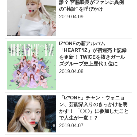
誰？ 宮脇咲良がファンに異例
の“検証”を呼びかけ
2019.04.09
IZ*ONEの新アルバム
「HEART*IZ」が初週売上記録
を更新！ TWICEを抜きガール
ズグループ史上歴代１位に
2019.04.08
「IZ*ONE」チャン・ウォニョ
ン、芸能界入りのきっかけを明
かす！ 「〇〇」に参加したこと
で人生が一変！？
2019.04.07