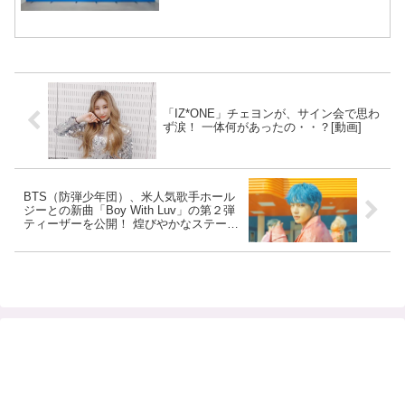
「IZ*ONE」チェヨンが、サイン会で思わ
ず涙！ 一体何があったの・・？[動画]
BTS（防弾少年団）、米人気歌手ホール
ジーとの新曲「Boy With Luv」の第２弾
ティーザーを公開！ 煌びやかなステージ
でダンスを初披露[動画あり]