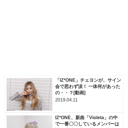
「IZ*ONE」チェヨンが、サイン
会で思わず涙！ 一体何があった
の・・？[動画]
2019.04.11
IZ*ONE、新曲「Violeta」の中
で一番〇〇しているメンバーは