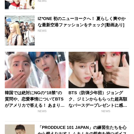
NEWS
IZ*ONE 初のニューヨークへ！ 夏らしく爽やか
な最新空港ファッションをチェック[動画あり]
NEWS
韓国では絶対にNGの“18禁”の
BTS（防弾少年団）ジョング
質問や、恋愛事情についてBTS
ク、ジミンからもらった超高額
がアメリカで答える！ あまりに
なバースデープレゼントに感
もオープンな質問に、通訳者も
激！ 「ジミンはプレゼントの妖
NEWS
NEWS
タジタジ
精だ」
「PRODDUCE 101 JAPAN」の練習生たちを心
から鍛えなおす！ ムキムキの筋肉を持つボイス