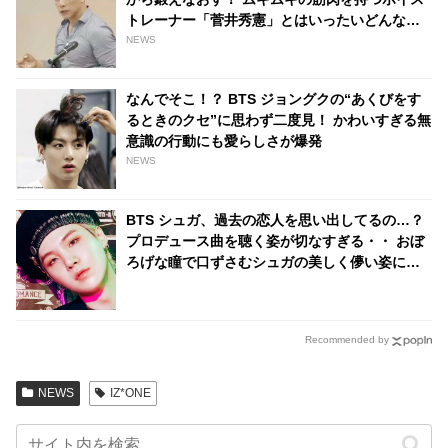
トレーナー「菅井秀憲」とはいったいどんな
人？
NEWS
なんでそこ！？ BTS ジョングクの“あくびをす
るときのクセ”に思わず二度見！ かわいすぎる無
意識の行動にも愛らしさが爆発
NEWS
BTS シュガ、過去の恋人を思い出してるの…？
プロデュース曲を聴く姿が切なすぎる・・ おぼ
ろげな瞳で口ずさむシュガの美しく儚い姿にく
ぎづけ
Recommended by
NEWS
IZ*ONE