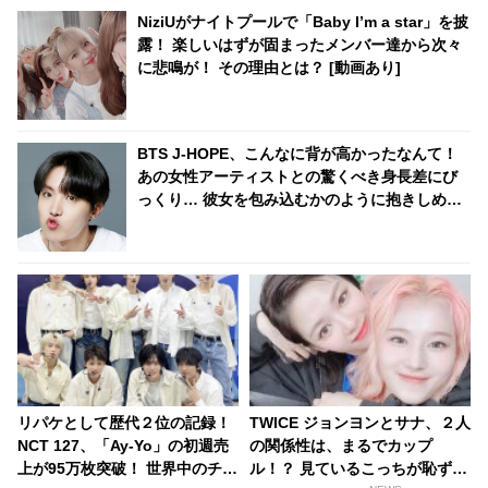
NiziUがナイトプールで「Baby I’m a star」を披
露！ 楽しいはずが固まったメンバー達から次々
に悲鳴が！ その理由とは？ [動画あり]
BTS J-HOPE、こんなに背が高かったなんて！
あの女性アーティストとの驚くべき身長差にび
っくり… 彼女を包み込むかのように抱きしめる
姿に胸キュン
リパケとして歴代２位の記録！
TWICE ジョンヨンとサナ、２人
NCT 127、「Ay-Yo」の初週売
の関係性は、まるでカップ
上が95万枚突破！ 世界中のチャ
ル！？ 見ているこっちが恥ずか