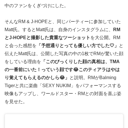
中のファンをくぎづけにした。
そんなRM & J-HOPEと、同じパーティーに参加していた
Matt氏。するとMatt氏は、自身のインスタグラムに、
RM
とJ-HOPEと撮影した貴重なツーショット
を大公開。RM
と会った感想を
「予想通りとっても優しい方でした🤍」
と
伝えたMatt氏は、公開した写真の中の1枚でRMが驚いた顔
をしている理由を
「このびっくりした顔の真相は、TMA
の一番前にいた！っていう顔です😂このティアラはやは
り覚えてもらえるのかしら😂」
と説明。RMがBalming
Tigerと共に楽曲「SEXY NUKIM」をパフォーマンスする
映像もアップし、ワールドスター・RMとの対面を喜ぶ姿
を見せた。