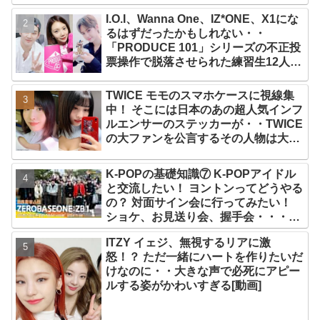
I.O.I、Wanna One、IZ*ONE、X1にな
るはずだったかもしれない・・
「PRODUCE 101」シリーズの不正投
票操作で脱落させられた練習生12人の
氏名が公表
TWICE モモのスマホケースに視線集
中！ そこには日本のあの超人気インフ
ルエンサーのステッカーが・・TWICE
の大ファンを公言するその人物は大よ
ろこび！ まさに「成功したファン」だ
と話題沸騰
K-POPの基礎知識⑦ K-POPアイドル
と交流したい！ ヨントンってどうやる
の？ 対面サイン会に行ってみたい！
ショケ、お見送り会、握手会・・・リ
リースイベントあれこれを紹介
ITZY イェジ、無視するリアに激
怒！？ ただ一緒にハートを作りたいだ
けなのに・・大きな声で必死にアピー
ルする姿がかわいすぎる[動画]