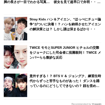
脚の長さが一目でわかる写真が
彼女を見て超早口で弁明・・ あ
話題に 顔もスタイルも王子様そ
たふたしながら説明する姿がか
のもの！ 魅力あふれる姿にファ
わいすぎる
ンメロメロ
Stray Kids ハン＆アイエン、“ほっぺにチュー論
争”がついに決着！？ ハンを納得させたアイエン
の解決策とは？ しかし謎は深まるばかり・・
TWICE モモとSUPER JUNIOR ヒチョルの交際
をジョークにした司会者に批難殺到！ TWICE メ
ンバーらも微妙な反応
意外すぎる！？ BTS V ＆ ジョングク、練習生時
代からずっと苦手なものがあった！ ダンスを踊
っているのにどうしてできないの？ 顔を歪めな
がら痛みに耐える彼らの姿にくぎづけ
Recommended by