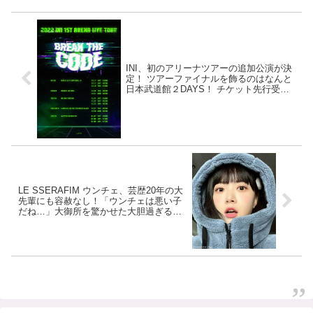
INI、初のアリーナツアーの追加公演が決
定！ ツアーファイナルを飾るのはなんと
日本武道館２DAYS！ チケット先行受付
も開始
LE SSERAFIM ウンチェ、芸歴20年の大
先輩にも容赦なし！「ウンチェは悪い子
だね…」大御所を驚かせた大胆過ぎる行
動とは・・？ 自由奔放な彼女の魅力にメ
ロメロ