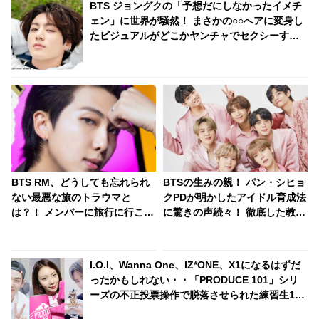
BTS ジョングクの「予想だにしなかったイメチ
ェン」に世界が騒然！ まさかの○○へアに変身し
たビジュアルがどこかヤンチャでセクシーすぎ
る… 落ち着いた黒髪からガラリと雰囲気を変え
た美貌に驚きを隠せない声殺到
BTS RM、どうしても忘れられ
BTSの生みの親！ パン・シヒョ
ない最悪な旅のトラウマと
クPDが明かしたアイドル育成法
は？！ メンバーに旅行に行こう
に驚きの声続々！ 徹底した教育
と誘われるも「僕は行きませ
とアーティストファーストの方
ん」と断固拒否・・ いったいな
針に拍手喝采
ぜ？
I.O.I、Wanna One、IZ*ONE、X1になるはずだ
ったかもしれない・・「PRODUCE 101」シリ
ーズの不正投票操作で脱落させられた練習生12
人の氏名が公表