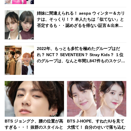
姉妹に間違えられる！ aespa ウィンター＆カリ
ナは、そっくり！？ 本人たちは「似てない」と
否定するも・・認めざるを得ない証言＆出来事
が頻発
2022年、もっとも多忙を極めたグループはだ
れ？ NCT？ SEVENTEEN？ Stray Kids？ １位
のグループは、なんと年間1,847件ものスケジュ
ールをこなす
BTS ジョングク、腰の位置が高
BTS J-HOPE、すねたIUを見て
すぎる・・！ 抜群のスタイルと
大慌て！ 自分のせいで落ち込む