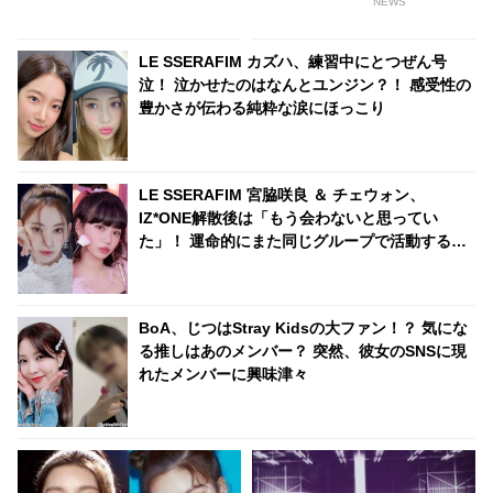
ートを席巻中
しくなるラブラブなスキンシッ
NEWS
プに、ONCE悶絶
LE SSERAFIM カズハ、練習中にとつぜん号
泣！ 泣かせたのはなんとユンジン？！ 感受性の
豊かさが伝わる純粋な涙にほっこり
LE SSERAFIM 宮脇咲良 ＆ チェウォン、
IZ*ONE解散後は「もう会わないと思ってい
た」！ 運命的にまた同じグループで活動するこ
とになった２人が正直な心境を告白
BoA、じつはStray Kidsの大ファン！？ 気にな
る推しはあのメンバー？ 突然、彼女のSNSに現
れたメンバーに興味津々