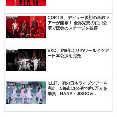
宿で開催 限定グッズも登場
CORTIS、デビュー後初の単独ツ
EVENTS
アーが開幕！ 全席完売の仁川公
演で圧巻のステージを披露
EXO、約6年ぶりのワールドツア
EVENTS
ー日本公演を完走
ILLIT、初の日本ライブツアーを
NEWS
完走 5都市11公演で約6万人を
動員 HANA・JISOO＆
MOMOKAとのスペシャルコラボ
も実現