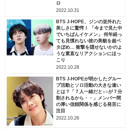
ロ
2022.10.31
BTS J-HOPE、ジンの並外れた
美しさに驚愕！ 「今まで見た中
でいちばんイケメン」 何年経っ
ても見慣れない彼の美貌を超ベ
タぼめ… 衝撃を隠せないかのよ
うな素直なリアクションにほっ
こり
2022.10.28
BTS J-HOPEが明かしたグルー
プ活動とソロ活動の大きな違い
とは？「７人一緒だと○○が７分
割されるから・・」メンバー間
の厚い信頼関係を感じる発言に
注目
2022.10.26