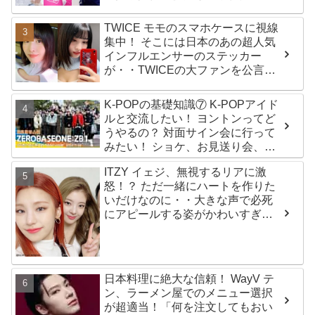
生12人の氏名が公表
TWICE モモのスマホケースに視線
集中！ そこには日本のあの超人気
インフルエンサーのステッカー
が・・TWICEの大ファンを公言す
るその人物は大よろこび！ まさに
「成功したファン」だと話題沸騰
K-POPの基礎知識⑦ K-POPアイド
ルと交流したい！ ヨントンってど
うやるの？ 対面サイン会に行って
みたい！ ショケ、お見送り会、握
手会・・・リリースイベントあれ
ITZY イェジ、無視するリアに激
これを紹介
怒！？ ただ一緒にハートを作りた
いだけなのに・・大きな声で必死
にアピールする姿がかわいすぎる
[動画]
日本料理に絶大な信頼！ WayV テ
ン、ラーメン屋でのメニュー選択
が超適当！「何を注文してもおい