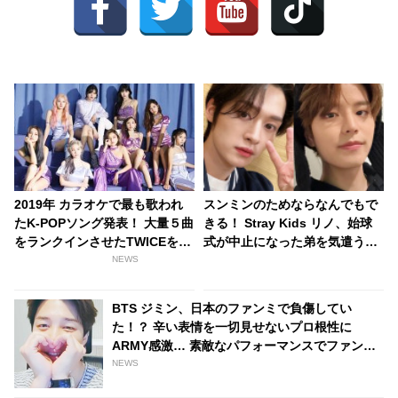
2019年 カラオケで最も歌われ
スンミンのためならなんでもで
たK-POPソング発表！ 大量５曲
きる！ Stray Kids リノ、始球
をランクインさせたTWICEを抑
式が中止になった弟を気遣う姿
えて見事１位に輝いたのはあの
勢が超やさしい！ 「（球技は苦
NEWS
ガールズグループ
手だけど）一緒にキャッチボー
ルしてあげる」
BTS ジミン、日本のファンミで負傷してい
た！？ 辛い表情を一切見せないプロ根性に
ARMY感激… 素敵なパフォーマンスでファンを
魅了した彼は、まさにみんなのヒーロー
NEWS