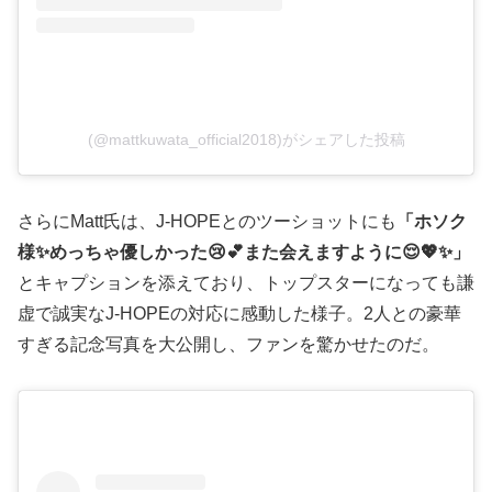
(@mattkuwata_official2018)がシェアした投稿
さらにMatt氏は、J-HOPEとのツーショットにも
「ホソク
様✨めっちゃ優しかった😢💕また会えますように😌💖✨」
とキャプションを添えており、トップスターになっても謙
虚で誠実なJ-HOPEの対応に感動した様子。2人との豪華
すぎる記念写真を大公開し、ファンを驚かせたのだ。