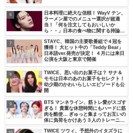
日本料理に絶大な信頼！ WayV テン、
ラーメン屋でのメニュー選択が超適
当！「何を注文してもおいしいか
ら・・」日本の食べ物に関する持論を
明かす
STAYC、韓国の主要歌番組で４冠を
獲得！ 大ヒット中の「Teddy Bear」
日本語ver.発売が決定！ ４月には来日
公演を大阪と東京で開催
TWICE、思い出のお菓子は？ サナ＆
モモは日本のあのお菓子をセレクト！
幼少期のかわいらしいエピソードも公
開
BTS マンネライン、筋トレ愛がスゴす
ぎる！ 貴重な休憩時間にもハードに筋
肉を酷使… ぎゅっと集まってお互いの
体に負荷をかけあう３人のトレーニン
グ風景がかわいすぎるとファンくぎづ
TWICE ツウィ、予想外のイタズラに
け