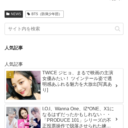
NEWS
BTS（防弾少年団）
人気記事
人気記事
TWICE ジヒョ、まるで映画の主演
女優みたい！ ツインテール姿で透
明感あふれる魅力を大放出[写真あ
り]
I.O.I、Wanna One、IZ*ONE、X1に
なるはずだったかもしれない・・
「PRODUCE 101」シリーズの不
正投票操作で脱落させられた練習