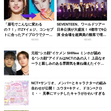
「眉毛でこんなに変わる
SEVENTEEN、ワールドツアー
の？！」ITZYイェジ、コンセプ
日本公演が大盛況！ 4都市で9公
トに合ったアイブロウでクール
演 全会場を超満員の観客で埋め
な印象を大チェンジ！
尽くす[ライブレポート]
NEWS
NEWS
元祖“シカ顔”イケメン SHINee ミンホが認め
る“シカ顔”アイドルはNCTのあの人！ 上品なオ
ーラと親しみのある雰囲気を兼ね備えたイケメ
ンとは一体ダレ？
NCT×サンリオ、メンバーとキャラクターの組み
合わせが公開！ ユウタ×キティ、ドヨン×クロ
ミ・・ 見事にマッチしたキャラがかわいすぎる