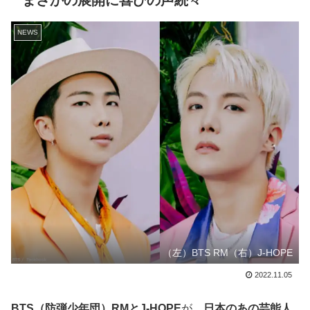
まさかの展開に喜びの声続々
NEWS
（左）BTS RM（右）J-HOPE
2022.11.05
BTS（防弾少年団）RMとJ-HOPE
が、
日本のあの芸能人