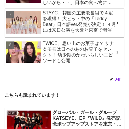
しいから・・」日本の食べ物に関
する持論を明かす
STAYC、韓国の主要歌番組で４冠
を獲得！ 大ヒット中の「Teddy
Bear」日本語ver.発売が決定！ ４月
には来日公演を大阪と東京で開催
TWICE、思い出のお菓子は？ サナ
＆モモは日本のあのお菓子をセレ
クト！ 幼少期のかわいらしいエピ
ソードも公開
04h
こちらも読まれています！
グローバル・ガール・グループ
NEWS
KATSEYE、EP『WILD』発売記
念ポップアップストアを東京・原