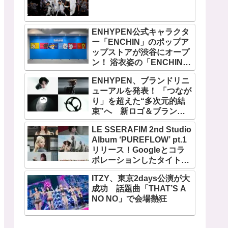
ENHYPEN公式キャラクタ
ー「ENCHIN」のポップア
ップストアが渋谷にオープ
ン！ 浴衣姿の「ENCHIN」
が登場
ENHYPEN、ブランドリニ
ューアルを発表！ 「つなが
り」を超えた“多次元的結
束”へ 新ロゴ＆ブランド
フィルム公開
LE SSERAFIM 2nd Studio
Album ‘PUREFLOW’ pt.1
リリース！Googleとコラ
ボレーションしたタイトル
曲「BOOMPALA」MVも公
ITZY、東京2days公演が大
開
成功 話題曲「THAT’S A
NO NO」で会場熱狂