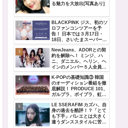
る魅力を大放出[写真あり]
BLACKPINK ジス、初のソ
ロファンコンツアーを予
告！ 日本では３月17日・
18日、さいたまスーパーア
リーナで開催決定！ コンセ
NewJeans、ADORとの契
プトは“愛のカケラ”！？ 14
約を解除へ！ ミンジ、ハ
日には新アルバム
ニ、ダニエル、ヘリン、ヘ
『AMORTAGE』もリリー
インのメンバー５人全員で
ス
緊急記者会見！
K-POPの基礎知識③ 韓国
「NewJeans never
のオーディション番組を徹
dies!」と微笑みの宣言！
底解説！ PRODUCE 101、
ADOR側、2029年まで契約
ガルプラ、ボイプラ、虹プ
有効と主張
ロ・・ NiziUやKep1er、
LE SSERAFIM カズハ、自
ZEROBASEONEら人気グ
身の過去を酷評！？「とて
ループが続々と誕生！ JO1
も下手」バレエとは大きく
やINI、ME:Iを生んだ日プま
違うダンススタイルに苦
で一挙紹介
戦・・ めげることなく冷静