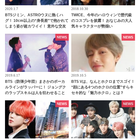
2020.1.7
2018.10.30
BTSジミン、ASTROウヌに熱くハ
TWICE、今年のハロウィンで歴代級
グ！ 10cm以上の“身長差”で抱かれて
のコスプレを披露！ おなじみの大人
しまう姿が超カワイイ！ 意外な交友
気キャラクターが勢揃い
関係が話題
NEWS
NEWS
2019.6.17
2019.10.5
BTS（防弾少年団）まさかのボーカ
BTS Vは、なんとホクロまでスゴイ！
ルラインがラッパーに！ ジョングク
“顔にある4つのホクロの位置”すらキ
のラップスキルは人を狂わせること
セキ的な「魅力ホクロ」とは？
が判明 [動画あり]
NEWS
NEWS