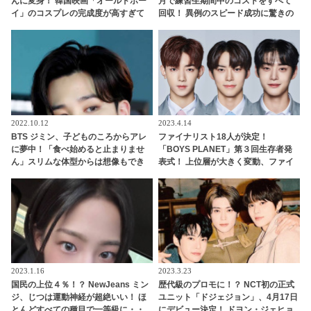
んに変身！ 韓国映画「オールドボー
月で練習生期間中のコストをすべて
イ」のコスプレの完成度が高すぎて
回収！ 異例のスピード成功に驚きの
ファン大爆笑
声・・ 早くも給料をゲットしたメン
バーたちのお金の使い道は・・？
2022.10.12
2023.4.14
BTS ジミン、子どものころからアレ
ファイナリスト18人が決定！
に夢中！「食べ始めると止まりませ
「BOYS PLANET」第３回生存者発
ん」スリムな体型からは想像もでき
表式！ 上位層が大きく変動、ファイ
ない意外な好物とは？
ナルまで目が離せない・・ あの練習
生が初のTOP９入り
2023.1.16
2023.3.23
国民の上位４％！？ NewJeans ミン
歴代級のプロモに！？ NCT初の正式
ジ、じつは運動神経が超絶いい！ ほ
ユニット「ドジェジョン」、4月17日
とんどすべての種目で一等級に・・
にデビュー決定！ ドヨン・ジェヒョ