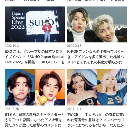
驚きの実力にファンも感嘆
ン・ジョンウがついに活動開始へ
2022.10.3
2020.2.13
EXO スホ、グループ初の日本ソロラ
K-POPファンなら必ず知っておくべ
イブイベント『SUHO Japan Special
き、アイドルを多く輩出した地域ベ
Live 2022』を開催！ EXOメドレーも
スト5とそれぞれの特徴が明らかに！
ひとりで歌い上げる！ ３年ぶりの再
あなたの推しの出身地はどんなとこ
会にファン歓喜
ろ？
2021.6.28
2021.10.4
BTS V、日本の超有名キャラクターと
TWICE、「The Feels」の衣装に書か
うり二つ！ 話題になったアノ衣装を
れた背番号の意味は？ メンバーやフ
見たジンが放った衝撃のコメントに
ァンにまつわるものから、なんだか
ビックリ… 日本アニメにくわしすぎ
テキトー（？）なものまで・・ 気に