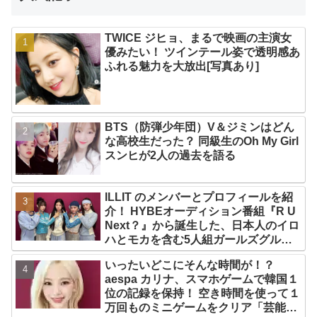
TWICE ジヒョ、まるで映画の主演女
優みたい！ ツインテール姿で透明感あ
ふれる魅力を大放出[写真あり]
BTS（防弾少年団）V＆ジミンはどん
な高校生だった？ 同級生のOh My Girl
スンヒが2人の過去を語る
ILLIT のメンバーとプロフィールを紹
介！ HYBEオーディション番組『R U
Next？』から誕生した、日本人のイロ
ハとモカを含む5人組ガールズグルー
プ！ デビュー曲「Magnetic」がいき
いったいどこにそんな時間が！？
なりの大ヒット
aespa カリナ、スマホゲームで韓国１
位の記録を保持！ 空き時間を使って１
万回ものミニゲームをクリア「芸能人