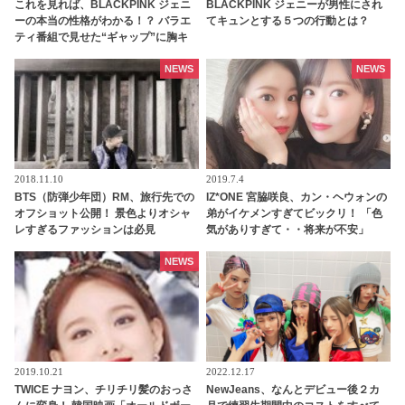
これを見れば、BLACKPINK ジェニ
BLACKPINK ジェニーが男性にされ
ーの本当の性格がわかる！？ バラエ
てキュンとする５つの行動とは？
ティ番組で見せた“ギャップ”に胸キ
ュン[動画]
NEWS
NEWS
2018.11.10
2019.7.4
BTS（防弾少年団）RM、旅行先での
IZ*ONE 宮脇咲良、カン・ヘウォンの
オフショット公開！ 景色よりオシャ
弟がイケメンすぎてビックリ！ 「色
レすぎるファッションは必見
気がありすぎて・・将来が不安」
NEWS
2019.10.21
2022.12.17
TWICE ナヨン、チリチリ髪のおっさ
NewJeans、なんとデビュー後２カ