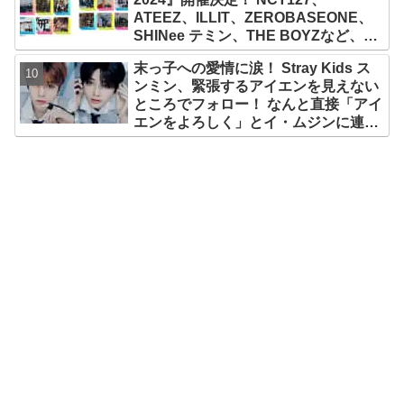
ATEEZ、ILLIT、ZEROBASEONE、
SHINee テミン、THE BOYZなど、豪
華アーティスト出演決定！ 10月12
末っ子への愛情に涙！ Stray Kids ス
日・13日、さいたまスーパーアリーナ
ンミン、緊張するアイエンを見えない
にて
ところでフォロー！ なんと直接「アイ
エンをよろしく」とイ・ムジンに連
絡… 愛にあふれたエピソードにファン
感動