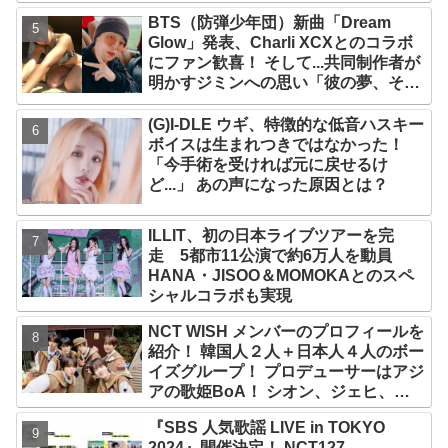
たちが時間がないと言っているのは全
BTS（防弾少年団）新曲「Dream
部嘘」
Glow」発表、Charli XCXとのコラボ
にファン歓喜！ そして...共同制作者が
明かすジミンへの思い「彼の夢、そし
て彼の絶望から生まれた歌」
(G)I-DLE ウギ、特徴的な低音ハスキー
ボイスは生まれつきではなかった！
「今手術を受ければ元に戻せるけ
ど...」 あの声になった原因とは？
ILLIT、初の日本ライブツアーを完
走 5都市11公演で約6万人を動員
HANA・JISOO＆MOMOKAとのスペ
シャルコラボも実現
NCT WISH メンバーのプロフィールを
紹介！ 韓国人２人＋日本人４人のボー
イズグループ！ プロデューサーはアジ
アの歌姫BoA！ シオン、ジェヒ、リ
ク、ユウシ、リョウ、サクヤの魅力を
『SBS 人気歌謡 LIVE in TOKYO
徹底解説
2024』開催決定！ NCT127、