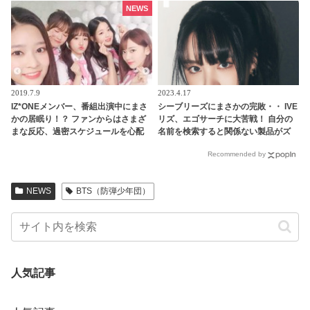
るジンならではの発言に注目殺到
なるその意味とは？
NEWS
2019.7.9
2023.4.17
IZ*ONEメンバー、番組出演中にまさ
シーブリーズにまさかの完敗・・ IVE
かの居眠り！？ ファンからはさまざ
リズ、エゴサーチに大苦戦！ 自分の
まな反応、過密スケジュールを心配
名前を検索すると関係ない製品がズ
する声も
ラリ・・ もどかしい現状を熱弁する
Recommended by
姿が面白すぎ！ バラエティの“リ
ズ”（全盛期）を更新
NEWS
BTS（防弾少年団）
人気記事