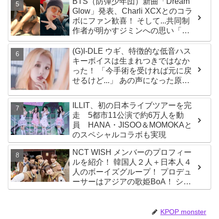
BTS（防弾少年団）新曲「Dream
言っているのは全部嘘」
Glow」発表、Charli XCXとのコラ
ボにファン歓喜！ そして...共同制
作者が明かすジミンへの思い「彼
の夢、そして彼の絶望から生まれ
た歌」
(G)I-DLE ウギ、特徴的な低音ハス
キーボイスは生まれつきではなか
った！ 「今手術を受ければ元に戻
せるけど...」 あの声になった原因
とは？
ILLIT、初の日本ライブツアーを完
走 5都市11公演で約6万人を動
員 HANA・JISOO＆MOMOKAと
のスペシャルコラボも実現
NCT WISH メンバーのプロフィー
ルを紹介！ 韓国人２人＋日本人４
人のボーイズグループ！ プロデュ
ーサーはアジアの歌姫BoA！ シオ
ン、ジェヒ、リク、ユウシ、リョ
ウ、サクヤの魅力を徹底解説
KPOP monster