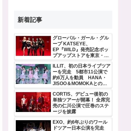
新着記事
グローバル・ガール・グル
ープ KATSEYE、
EP『WILD』発売記念ポッ
プアップストアを東京・原
宿で開催 限定グッズも登
ILLIT、初の日本ライブツア
場
ーを完走 5都市11公演で
約6万人を動員 HANA・
JISOO＆MOMOKAとのス
ペシャルコラボも実現
CORTIS、デビュー後初の
単独ツアーが開幕！ 全席完
売の仁川公演で圧巻のステ
ージを披露
EXO、約6年ぶりのワール
ドツアー日本公演を完走