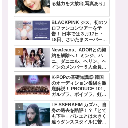
る魅力を大放出[写真あり]
BLACKPINK ジス、初のソ
ロファンコンツアーを予
告！ 日本では３月17日・
18日、さいたまスーパーア
リーナで開催決定！ コンセ
NewJeans、ADORとの契
プトは“愛のカケラ”！？ 14
約を解除へ！ ミンジ、ハ
日には新アルバム
ニ、ダニエル、ヘリン、ヘ
『AMORTAGE』もリリー
インのメンバー５人全員で
ス
緊急記者会見！
K-POPの基礎知識③ 韓国
「NewJeans never
のオーディション番組を徹
dies!」と微笑みの宣言！
底解説！ PRODUCE 101、
ADOR側、2029年まで契約
ガルプラ、ボイプラ、虹プ
有効と主張
ロ・・ NiziUやKep1er、
LE SSERAFIM カズハ、自
ZEROBASEONEら人気グ
身の過去を酷評！？「とて
ループが続々と誕生！ JO1
も下手」バレエとは大きく
やINI、ME:Iを生んだ日プま
違うダンススタイルに苦
で一挙紹介
戦・・ めげることなく冷静