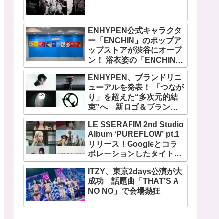
ENHYPEN公式キャラクタ
ー「ENCHIN」のポップア
ップストアが渋谷にオープ
ン！ 浴衣姿の「ENCHIN」
が登場
ENHYPEN、ブランドリニ
ューアルを発表！ 「つなが
り」を超えた“多次元的結
束”へ 新ロゴ＆ブランド
フィルム公開
LE SSERAFIM 2nd Studio
Album ‘PUREFLOW’ pt.1
リリース！Googleとコラ
ボレーションしたタイトル
曲「BOOMPALA」MVも公
ITZY、東京2days公演が大
開
成功 話題曲「THAT’S A
NO NO」で会場熱狂