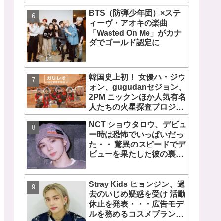
に努力を重ねる姿に称賛の
BTS（防弾少年団）×ステ
声続々
ィーヴ・アオキの楽曲
「Wasted On Me」がカナ
ダでゴールド認定に
韓国史上初！ 女優ハ・ジウ
ォン、gugudanセジョン、
2PM ニックンほか人気有名
人たちの火星探査プロジェ
クト！ 「ガリレオ 目を覚
NCT ショウタロウ、デビュ
ます宇宙」10月10日（水）
ー時は恐怖でいっぱいだっ
日本初放送決定
た・・ 驚異のスピードでデ
ビューを果たした彼の裏話
に注目
Stray Kids ヒョンジン、過
去のいじめ疑惑を受け 活動
休止を発表・・・広告モデ
ルを務めるコスメブランド