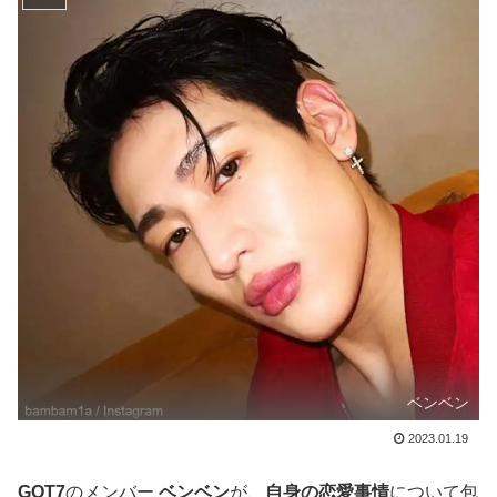
ベンベン
2023.01.19
GOT7
のメンバー
ベンベン
が、
自身の恋愛事情
について包