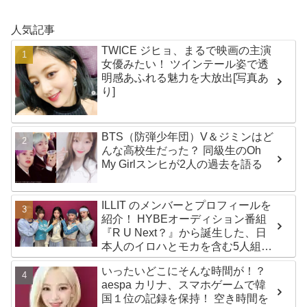
人気記事
TWICE ジヒョ、まるで映画の主演
女優みたい！ ツインテール姿で透
明感あふれる魅力を大放出[写真あ
り]
BTS（防弾少年団）V＆ジミンはど
んな高校生だった？ 同級生のOh
My Girlスンヒが2人の過去を語る
ILLIT のメンバーとプロフィールを
紹介！ HYBEオーディション番組
『R U Next？』から誕生した、日
本人のイロハとモカを含む5人組ガ
ールズグループ！ デビュー曲
いったいどこにそんな時間が！？
「Magnetic」がいきなりの大ヒッ
aespa カリナ、スマホゲームで韓
ト
国１位の記録を保持！ 空き時間を