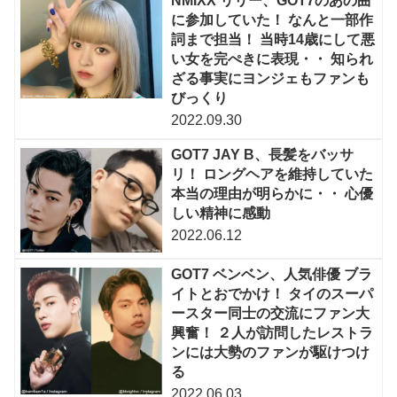
NMIXX リリー、GOT7のあの曲
に参加していた！ なんと一部作
詞まで担当！ 当時14歳にして悪
い女を完ぺきに表現・・ 知られ
ざる事実にヨンジェもファンも
びっくり
2022.09.30
GOT7 JAY B、長髪をバッサ
リ！ ロングヘアを維持していた
本当の理由が明らかに・・ 心優
しい精神に感動
2022.06.12
GOT7 ベンベン、人気俳優 ブラ
イトとおでかけ！ タイのスーパ
ースター同士の交流にファン大
興奮！ ２人が訪問したレストラ
ンには大勢のファンが駆けつけ
る
2022.06.03