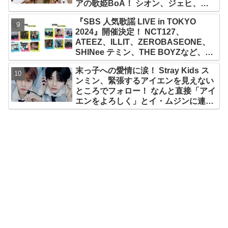
アの歌姫BoA！ シオン、ジェヒ、リ
ク、ユウシ、リョウ、サクヤの魅力を
『SBS 人気歌謡 LIVE in TOKYO
徹底解説
2024』開催決定！ NCT127、
ATEEZ、ILLIT、ZEROBASEONE、
SHINee テミン、THE BOYZなど、豪
華アーティスト出演決定！ 10月12
末っ子への愛情に涙！ Stray Kids ス
日・13日、さいたまスーパーアリーナ
ンミン、緊張するアイエンを見えない
にて
ところでフォロー！ なんと直接「アイ
エンをよろしく」とイ・ムジンに連
絡… 愛にあふれたエピソードにファン
感動