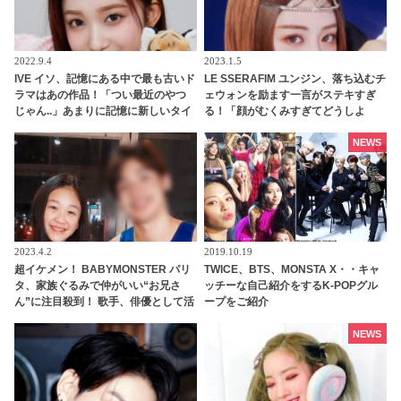
2022.9.4
2023.1.5
IVE イソ、記憶にある中で最も古いド
LE SSERAFIM ユンジン、落ち込むチ
ラマはあの作品！「つい最近のやつ
ェウォンを励ます一言がステキすぎ
じゃん..」あまりに記憶に新しいタイ
る！「顔がむくみすぎてどうしよ
トルに騒然！ イソの圧倒的な若さを
う」と自信をなくすチェウォンに明
証明する回答に驚きの声
るい声で「〇〇するしかないでし
NEWS
ょ！」とアドバイス・・ 自己肯定感
を高めてくれる言葉にくぎづけ「友
達になりたい」
2023.4.2
2019.10.19
超イケメン！ BABYMONSTER パリ
TWICE、BTS、MONSTA X・・キャ
タ、家族ぐるみで仲がいい“お兄さ
ッチーな自己紹介をするK-POPグル
ん”に注目殺到！ 歌手、俳優として活
ープをご紹介
躍するその人物とは？
NEWS