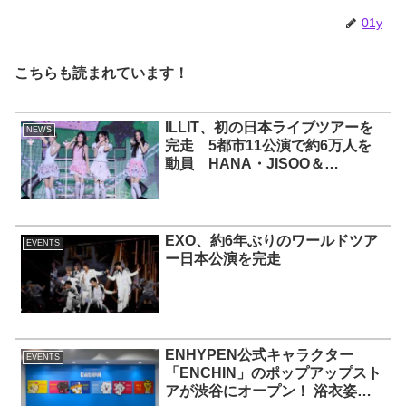
ウ、サクヤの魅力を徹底解説
01y
こちらも読まれています！
ILLIT、初の日本ライブツアーを
NEWS
完走 5都市11公演で約6万人を
動員 HANA・JISOO＆
MOMOKAとのスペシャルコラボ
も実現
EXO、約6年ぶりのワールドツア
EVENTS
ー日本公演を完走
ENHYPEN公式キャラクター
EVENTS
「ENCHIN」のポップアップスト
アが渋谷にオープン！ 浴衣姿の