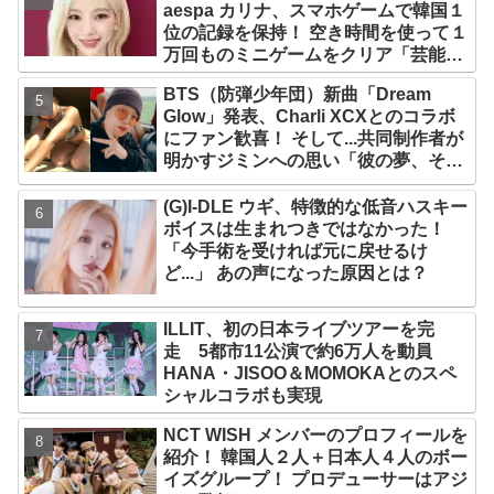
aespa カリナ、スマホゲームで韓国１
位の記録を保持！ 空き時間を使って１
万回ものミニゲームをクリア「芸能人
たちが時間がないと言っているのは全
BTS（防弾少年団）新曲「Dream
部嘘」
Glow」発表、Charli XCXとのコラボ
にファン歓喜！ そして...共同制作者が
明かすジミンへの思い「彼の夢、そし
て彼の絶望から生まれた歌」
(G)I-DLE ウギ、特徴的な低音ハスキー
ボイスは生まれつきではなかった！
「今手術を受ければ元に戻せるけ
ど...」 あの声になった原因とは？
ILLIT、初の日本ライブツアーを完
走 5都市11公演で約6万人を動員
HANA・JISOO＆MOMOKAとのスペ
シャルコラボも実現
NCT WISH メンバーのプロフィールを
紹介！ 韓国人２人＋日本人４人のボー
イズグループ！ プロデューサーはアジ