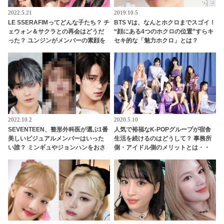
2022.5.21
2019.10.5
LE SSERAFIMってどんな子たち？ チ
BTS Vは、なんとホクロまでスゴイ！
ェウォン＆サクラとの再会はどうだ
“顔にある4つのホクロの位置”すらキ
った？ ユンジンがメンバーの素顔を
セキ的な「魅力ホクロ」とは？
明かす
2022.10.2
2020.5.10
SEVENTEEN、整形外科医が選ぶ1番
人気で裕福なK-POPグループが宿舎
美しいビジュアルメンバーはいった
生活を続けるのはどうして？ 事務所
い誰？ ミンギュやジョンハンをおさ
側・アイドル側のメリットとは・・
えて１位に輝いたのはあのメンバ
ー・・