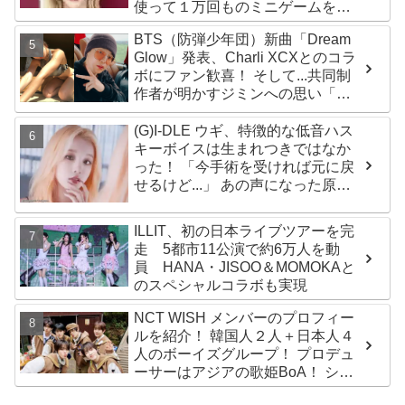
使って１万回ものミニゲームをク
リア「芸能人たちが時間がないと
BTS（防弾少年団）新曲「Dream
言っているのは全部嘘」
Glow」発表、Charli XCXとのコラ
ボにファン歓喜！ そして...共同制
作者が明かすジミンへの思い「彼
の夢、そして彼の絶望から生まれ
た歌」
(G)I-DLE ウギ、特徴的な低音ハス
キーボイスは生まれつきではなか
った！ 「今手術を受ければ元に戻
せるけど...」 あの声になった原因
とは？
ILLIT、初の日本ライブツアーを完
走 5都市11公演で約6万人を動
員 HANA・JISOO＆MOMOKAと
のスペシャルコラボも実現
NCT WISH メンバーのプロフィー
ルを紹介！ 韓国人２人＋日本人４
人のボーイズグループ！ プロデュ
ーサーはアジアの歌姫BoA！ シオ
ン、ジェヒ、リク、ユウシ、リョ