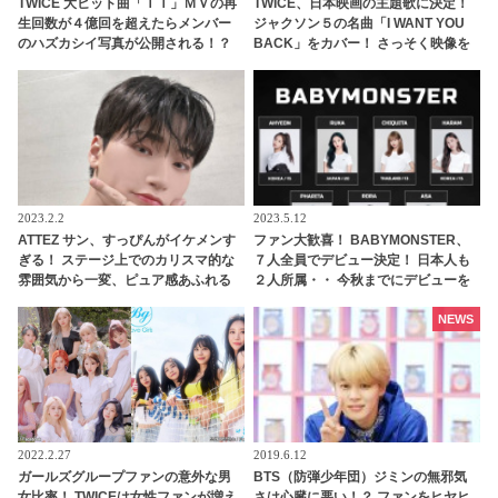
TWICE 大ヒット曲「ＴＴ」ＭＶの再
TWICE、日本映画の主題歌に決定！
生回数が４億回を超えたらメンバー
ジャクソン５の名曲「I WANT YOU
のハズカシイ写真が公開される！？
BACK」をカバー！ さっそく映像を
チェック
2023.2.2
2023.5.12
ATTEZ サン、すっぴんがイケメンす
ファン大歓喜！ BABYMONSTER、
ぎる！ ステージ上でのカリスマ的な
７人全員でデビュー決定！ 日本人も
雰囲気から一変、ピュア感あふれる
２人所属・・ 今秋までにデビューを
ビジュアルに視線殺到
予定
NEWS
2022.2.27
2019.6.12
ガールズグループファンの意外な男
BTS（防弾少年団）ジミンの無邪気
女比率！ TWICEは女性ファンが増え
さは心臓に悪い！？ ファンをヒヤヒ