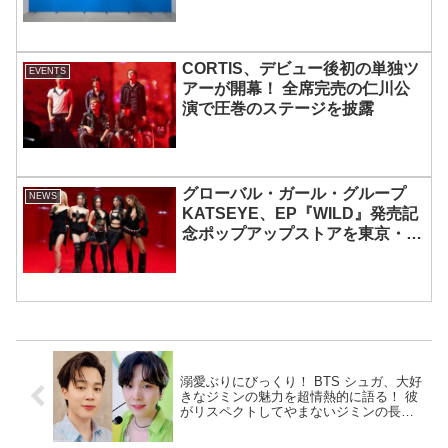
「ENCHIN」が登場
CORTIS、デビュー後初の単独ツ
EVENTS
アーが開幕！ 全席完売の仁川公
演で圧巻のステージを披露
グローバル・ガール・グループ
NEWS
KATSEYE、EP『WILD』発売記
念ポップアップストアを東京・原
宿で開催 限定グッズも登場
溺愛ぶりにびっくり！ BTS シュガ、大好
きなジミンの魅力を超情熱的に語る！ 彼
がリスペクトしてやまないジミンの長所
とは？ だれよりも弟をかわいがる誇らし
げな様子にほっこり