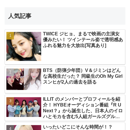
人気記事
TWICE ジヒョ、まるで映画の主演女
優みたい！ ツインテール姿で透明感あ
ふれる魅力を大放出[写真あり]
BTS（防弾少年団）V＆ジミンはどん
な高校生だった？ 同級生のOh My Girl
スンヒが2人の過去を語る
ILLIT のメンバーとプロフィールを紹
介！ HYBEオーディション番組『R U
Next？』から誕生した、日本人のイロ
ハとモカを含む5人組ガールズグルー
プ！ デビュー曲「Magnetic」がいき
いったいどこにそんな時間が！？
なりの大ヒット