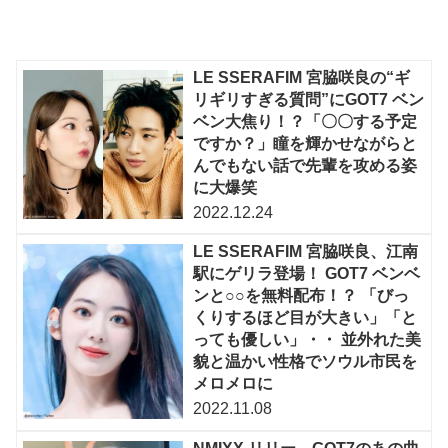
LE SSERAFIM 宮脇咲良の“ギ
リギリすぎる質問”にGOT7 ベン
ベン大焦り！？「〇〇する予定
ですか？」瞳を輝かせながらと
んでもない話で先輩を攻める姿
に大爆笑
2022.12.24
LE SSERAFIM 宮脇咲良、江南
駅にゲリラ登場！ GOT7 ベンベ
ンと○○を無料配布！？ 「びっ
くりするほど目が大きい」「と
っても優しい」・・ 並外れた美
貌と温かい性格でソウル市民を
メロメロに
2022.11.08