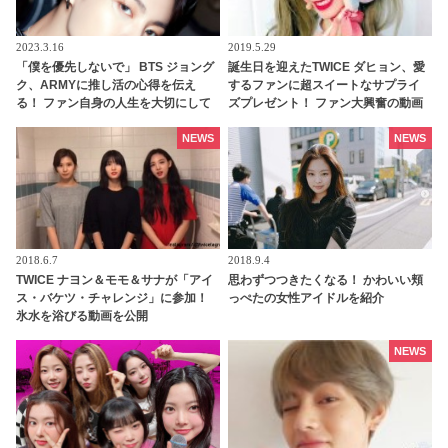
2023.3.16
2019.5.29
「僕を優先しないで」 BTS ジョング
誕生日を迎えたTWICE ダヒョン、愛
ク、ARMYに推し活の心得を伝え
するファンに超スイートなサプライ
る！ ファン自身の人生を大切にして
ズプレゼント！ ファン大興奮の動画
ほしい… ARMY思いの彼らしいメッ
は必見
セージに感動
NEWS
NEWS
2018.6.7
2018.9.4
TWICE ナヨン＆モモ＆サナが「アイ
思わずつつきたくなる！ かわいい頬
ス・バケツ・チャレンジ」に参加！
っぺたの女性アイドルを紹介
氷水を浴びる動画を公開
NEWS