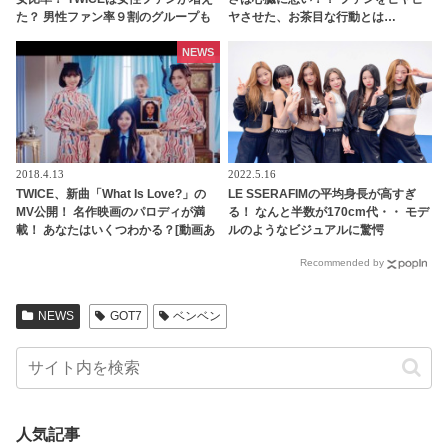
た？ 男性ファン率９割のグループも
ヤさせた、お茶目な行動とは…
NEWS
2018.4.13
2022.5.16
TWICE、新曲「What Is Love?」の
LE SSERAFIMの平均身長が高すぎ
MV公開！ 名作映画のパロディが満
る！ なんと半数が170cm代・・ モデ
載！ あなたはいくつわかる？[動画あ
ルのようなビジュアルに驚愕
り]
Recommended by
NEWS
GOT7
ベンベン
人気記事