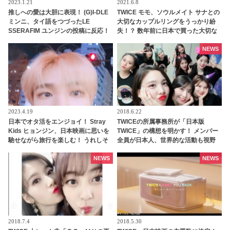
2023.1.21
2021.6.8
推しへの愛は大胆に表現！ (G)I-DLE
TWICE モモ、ソウルメイト サナとの
ミンニ、タイ語をつづったLE
大切なカップルリングをうっかり紛
SSERAFIM ユンジンの投稿に反応！
失！？ 数年前に日本で買った大切な
積極的にアプローチする姿勢がかわ
指輪だったのに・・その後、まさか
いらしい
の展開にビックリ
NEWS
2023.4.19
2018.6.22
日本でオタ活をエンジョイ！ Stray
TWICEの所属事務所が「日本版
Kids ヒョンジン、日本映画に思いを
TWICE」の構想を明かす！ メンバー
馳せながら旅行を楽しむ！ うれしそ
全員が日本人、世界的な活動も視野
うに電車への憧れを語る姿が愛おし
に
すぎる
NEWS
NEWS
2018.7.4
2018.5.30