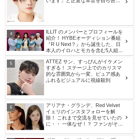
います」と正直な本音を自ら告
白・・ あまりにもそっくりな見た
目にファン大爆笑「客観的な視点
で自分を見てるねｗｗ」
ILLIT のメンバーとプロフィールを
紹介！ HYBEオーディション番組
『R U Next？』から誕生した、日
本人のイロハとモカを含む5人組ガ
ールズグループ！ デビュー曲
ATTEZ サン、すっぴんがイケメン
「Magnetic」がいきなりの大ヒッ
すぎる！ ステージ上でのカリスマ
ト
的な雰囲気から一変、ピュア感あ
ふれるビジュアルに視線殺到
アリアナ・グランデ、Red Velvet
イェリのインスタフォローを解
除！ これまで交流を見せていたの
に・・ 一体なぜ！？ ファンがその
理由を推測