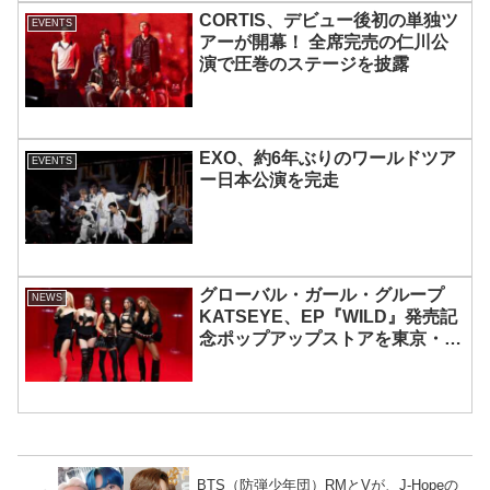
CORTIS、デビュー後初の単独ツ
EVENTS
アーが開幕！ 全席完売の仁川公
演で圧巻のステージを披露
EXO、約6年ぶりのワールドツア
EVENTS
ー日本公演を完走
グローバル・ガール・グループ
NEWS
KATSEYE、EP『WILD』発売記
念ポップアップストアを東京・原
宿で開催 限定グッズも登場
BTS（防弾少年団）RMとVが、J-Hopeの