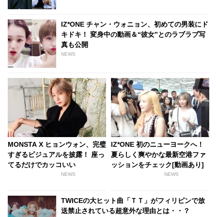
IZ*ONE チャン・ウォニョン、初めての男装にド
キドキ！ 変身中の動画＆“彼女”とのラブラブ写
真も公開
NEWS
MONSTA X ヒョンウォン、完璧
IZ*ONE 初のニューヨークへ！
すぎるビジュアルを披露！ 座っ
夏らしく爽やかな最新空港ファ
てるだけでカッコいい
ッションをチェック[動画あり]
NEWS
NEWS
TWICEの大ヒット曲「ＴＴ」がフィリピンで放
送禁止されている超意外な理由とは・・？