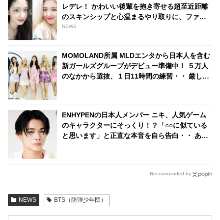
レデレ！ かわいい後輩を抱き寄せる超至近距離
のスキンシップと心温まるやり取りに、ファン
はほっこり
NEWS
MOMOLAND所属 MLDエンタから日本人を含む
新ガールズグループがデビュー準備中！ ５万人
のなかから選抜、１日11時間の練習・・ 厳しい
練習生の生活が明らかに
ENHYPENの日本人メンバー ニキ、人気ゲーム
のキャラクターにそっくり！？「○○に似ている
と思います」と正直な本音を自ら告白・・ あま
りにもそっくりな見た目にファン大爆笑「客観
的な視点で自分を見てるねｗｗ」
Recommended by
NEWS
BTS（防弾少年団）