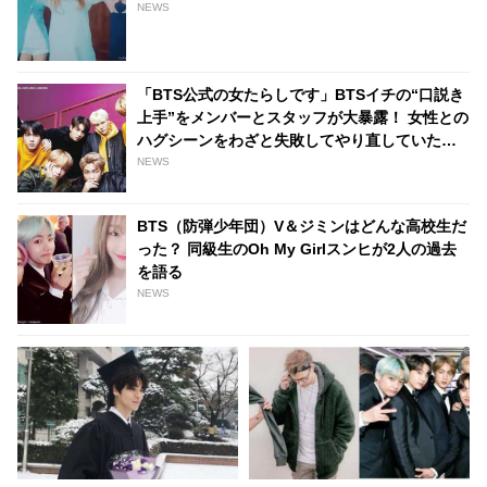
NEWS
「BTS公式の女たらしです」BTSイチの“口説き
上手”をメンバーとスタッフが大暴露！ 女性との
ハグシーンをわざと失敗してやり直していたと
バラされるメンバーも！ 爆弾発言のオンパレー
NEWS
ドに爆笑
BTS（防弾少年団）V＆ジミンはどんな高校生だ
った？ 同級生のOh My Girlスンヒが2人の過去
を語る
NEWS