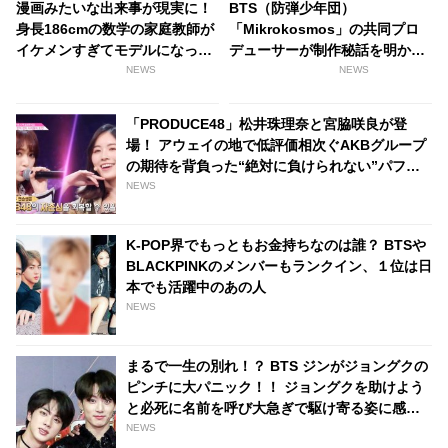
漫画みたいな出来事が現実に！
BTS（防弾少年団）
身長186cmの数学の家庭教師が
「Mikrokosmos」の共同プロ
イケメンすぎてモデルになっち
デューサーが制作秘話を明か
ゃった件
す！ 「あんな気持ちを味わうこ
NEWS
NEWS
とは二度とないかもしれない」
「世界最大で最高のバンド」
「PRODUCE48」松井珠理奈と宮脇咲良が登
場！ アウェイの地で低評価相次ぐAKBグループ
の期待を背負った“絶対に負けられない”パフォ
ーマンスの結果は？[動画あり]
NEWS
K-POP界でもっともお金持ちなのは誰？ BTSや
BLACKPINKのメンバーもランクイン、１位は日
本でも活躍中のあの人
NEWS
まるで一生の別れ！？ BTS ジンがジョングクの
ピンチに大パニック！！ ジョングクを助けよう
と必死に名前を呼び大急ぎで駆け寄る姿に感
激…その姿はまさにBTSの大黒柱
NEWS