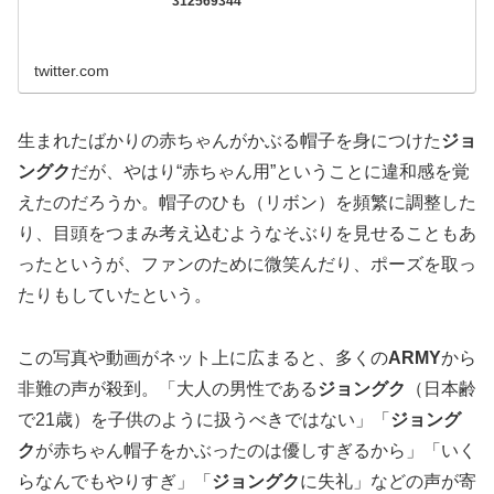
312569344
twitter.com
生まれたばかりの赤ちゃんがかぶる帽子を身につけた
ジョ
ングク
だが、やはり“赤ちゃん用”ということに違和感を覚
えたのだろうか。帽子のひも（リボン）を頻繁に調整した
り、目頭をつまみ考え込むようなそぶりを見せることもあ
ったというが、ファンのために微笑んだり、ポーズを取っ
たりもしていたという。
この写真や動画がネット上に広まると、多くの
ARMY
から
非難の声が殺到。「大人の男性である
ジョングク
（日本齢
で21歳）を子供のように扱うべきではない」「
ジョング
ク
が赤ちゃん帽子をかぶったのは優しすぎるから」「いく
らなんでもやりすぎ」「
ジョングク
に失礼」などの声が寄