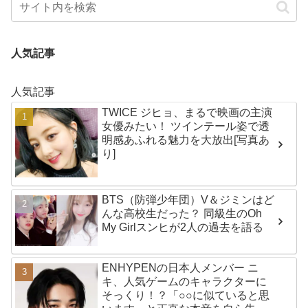
人気記事
人気記事
TWICE ジヒョ、まるで映画の主演
女優みたい！ ツインテール姿で透
明感あふれる魅力を大放出[写真あ
り]
BTS（防弾少年団）V＆ジミンはど
んな高校生だった？ 同級生のOh
My Girlスンヒが2人の過去を語る
ENHYPENの日本人メンバー ニ
キ、人気ゲームのキャラクターに
そっくり！？「○○に似ていると思