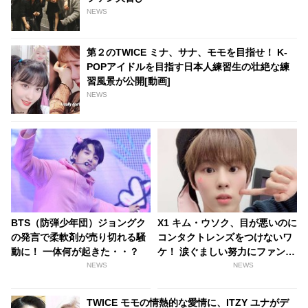
NEWS
第２のTWICE ミナ、サナ、モモを目指せ！ K-
POPアイドルを目指す日本人練習生の壮絶な練
習風景が公開[動画]
NEWS
BTS（防弾少年団）ジョングク
X1 キム・ウソク、目が悪いのに
の発言で柔軟剤が売り切れる騒
コンタクトレンズをつけないワ
動に！ 一体何が起きた・・？
ケ！ 涙ぐましい努力にファン胸
キュン
NEWS
NEWS
TWICE モモの情熱的な愛情に、ITZY ユナがデ