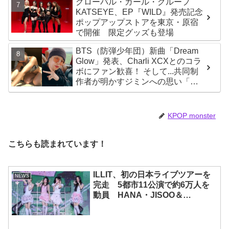
グローバル・ガール・グループ
KATSEYE、EP『WILD』発売記念
ポップアップストアを東京・原宿
で開催 限定グッズも登場
BTS（防弾少年団）新曲「Dream
Glow」発表、Charli XCXとのコラ
ボにファン歓喜！ そして...共同制
作者が明かすジミンへの思い「彼
の夢、そして彼の絶望から生まれ
た歌」
KPOP monster
こちらも読まれています！
ILLIT、初の日本ライブツアーを
NEWS
完走 5都市11公演で約6万人を
動員 HANA・JISOO＆
MOMOKAとのスペシャルコラボ
も実現