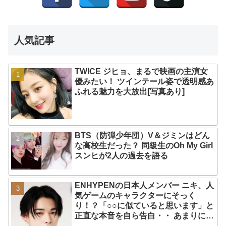
人気記事
TWICE ジヒョ、まるで映画の主演女
優みたい！ ツインテール姿で透明感あ
ふれる魅力を大放出[写真あり]
BTS（防弾少年団）V＆ジミンはどん
な高校生だった？ 同級生のOh My Girl
スンヒが2人の過去を語る
ENHYPENの日本人メンバー ニキ、人
気ゲームのキャラクターにそっく
り！？「○○に似ていると思います」と
正直な本音を自ら告白・・ あまりにも
そっくりな見た目にファン大爆笑「客