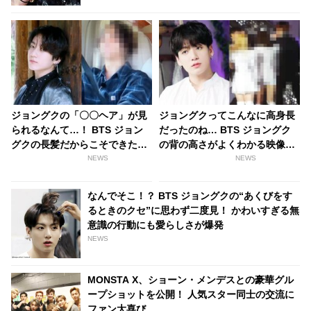
ジョングクの「〇〇ヘア」が見
ジョングクってこんなに高身長
られるなんて…！ BTS ジョン
だったのね… BTS ジョングク
グクの長髪だからこそできたヘ
の背の高さがよくわかる映像に
アスタイルの公開に期待の声
ファン大興奮！ ヒールを履いた
NEWS
NEWS
続々！ ジョングクが持つ無限の
TWICEと比べても桁違いの高身
魅力にファンメロメロ
長ぶりは胸キュン必至
なんでそこ！？ BTS ジョングクの“あくびをす
るときのクセ”に思わず二度見！ かわいすぎる無
意識の行動にも愛らしさが爆発
NEWS
MONSTA X、ショーン・メンデスとの豪華グル
ープショットを公開！ 人気スター同士の交流に
ファン大喜び