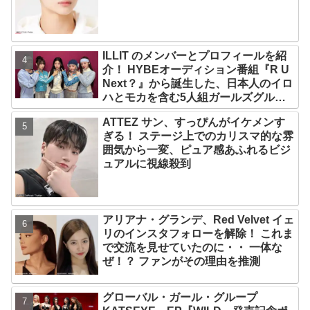
観的な視点で自分を見てるねｗｗ」
ILLIT のメンバーとプロフィールを紹
介！ HYBEオーディション番組『R U
Next？』から誕生した、日本人のイロ
ハとモカを含む5人組ガールズグルー
プ！ デビュー曲「Magnetic」がいき
ATTEZ サン、すっぴんがイケメンす
なりの大ヒット
ぎる！ ステージ上でのカリスマ的な雰
囲気から一変、ピュア感あふれるビジ
ュアルに視線殺到
アリアナ・グランデ、Red Velvet イェ
リのインスタフォローを解除！ これま
で交流を見せていたのに・・ 一体な
ぜ！？ ファンがその理由を推測
グローバル・ガール・グループ