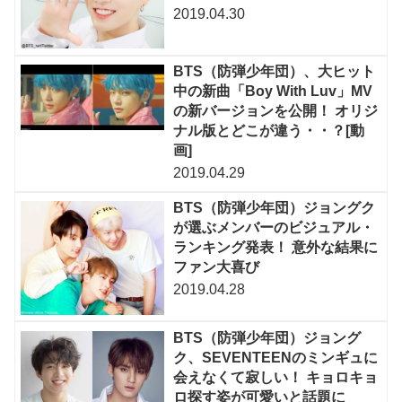
2019.04.30
BTS（防弾少年団）、大ヒット
中の新曲「Boy With Luv」MV
の新バージョンを公開！ オリジ
ナル版とどこが違う・・？[動
画]
2019.04.29
BTS（防弾少年団）ジョングク
が選ぶメンバーのビジュアル・
ランキング発表！ 意外な結果に
ファン大喜び
2019.04.28
BTS（防弾少年団）ジョング
ク、SEVENTEENのミンギュに
会えなくて寂しい！ キョロキョ
ロ探す姿が可愛いと話題に