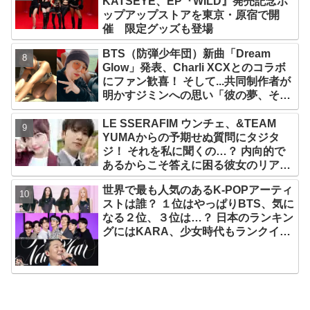
KATSEYE、EP『WILD』発売記念ポ
ップアップストアを東京・原宿で開
催 限定グッズも登場
BTS（防弾少年団）新曲「Dream
Glow」発表、Charli XCXとのコラボ
にファン歓喜！ そして...共同制作者が
明かすジミンへの思い「彼の夢、そし
て彼の絶望から生まれた歌」
LE SSERAFIM ウンチェ、&TEAM
YUMAからの予期せぬ質問にタジタ
ジ！ それを私に聞くの…？ 内向的で
あるからこそ答えに困る彼女のリアク
ションがかわいすぎる
世界で最も人気のあるK-POPアーティ
ストは誰？ １位はやっぱりBTS、気に
なる２位、３位は…？ 日本のランキン
グにはKARA、少女時代もランクイ
ン！ 各国の個性あふれるデータに注目
殺到