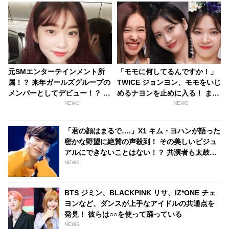
元SMエンターテインメント所
「モモに何してるんですか！」
属！？ 来年ガールズグループの
TWICE ジョンヨン、モモをいじ
メンバーとしてデビュー！？ ネ
めるナヨンを止めに入る！ まさ
チズンからの注目度が急上昇中
か喧嘩・・？ と思いきや意外な
NEWS
NEWS
の日本人練習生って？
展開に
「君の顔はまるで….」X1 キム・ヨハンが語った
密かな野望に絶賛の声殺到！ その美しいビジュ
アルにできないことはない！？ 共演者も太鼓判
を押すヨハンの夢とは
NEWS
BTS ジミン、BLACKPINK リサ、IZ*ONE チェ
ヨンなど、ダンスが上手なアイドルの共通点を
発見！ 彼らは○○を使って踊っている
NEWS