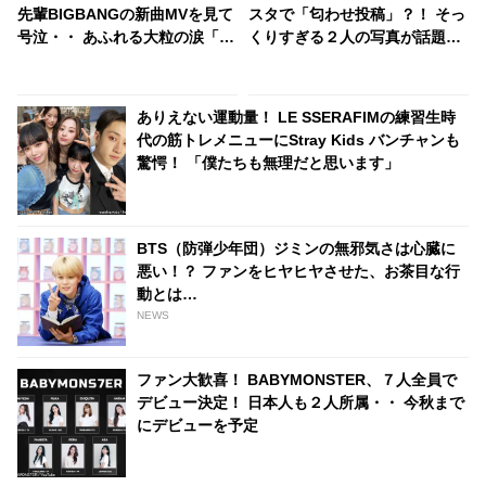
先輩BIGBANGの新曲MVを見て
スタで「匂わせ投稿」？！ そっ
号泣・・ あふれる大粒の涙「僕
くりすぎる２人の写真が話題
の人生はいつもBIGBANG先輩
に・・ 全く同じ場所、同じ角度
の歌と共にありました」憧れの
から撮影されている徹底的な匂
アーティストへの純粋な愛に感
わせぶりにファンも爆笑
ありえない運動量！ LE SSERAFIMの練習生時
動
代の筋トレメニューにStray Kids バンチャンも
驚愕！ 「僕たちも無理だと思います」
BTS（防弾少年団）ジミンの無邪気さは心臓に
悪い！？ ファンをヒヤヒヤさせた、お茶目な行
動とは…
NEWS
ファン大歓喜！ BABYMONSTER、７人全員で
デビュー決定！ 日本人も２人所属・・ 今秋まで
にデビューを予定