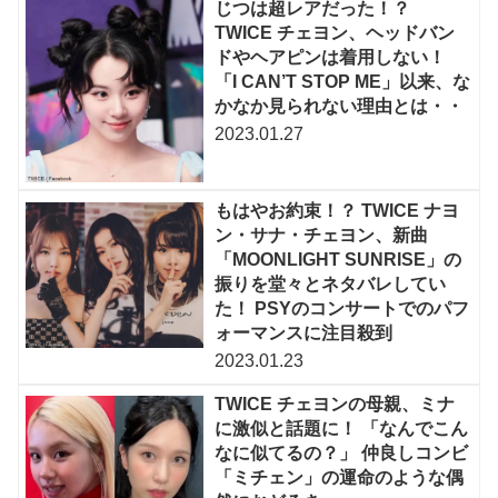
じつは超レアだった！？
TWICE チェヨン、ヘッドバン
ドやヘアピンは着用しない！
「I CAN’T STOP ME」以来、な
かなか見られない理由とは・・
2023.01.27
もはやお約束！？ TWICE ナヨ
ン・サナ・チェヨン、新曲
「MOONLIGHT SUNRISE」の
振りを堂々とネタバレしてい
た！ PSYのコンサートでのパフ
ォーマンスに注目殺到
2023.01.23
TWICE チェヨンの母親、ミナ
に激似と話題に！ 「なんでこん
なに似てるの？」 仲良しコンビ
「ミチェン」の運命のような偶