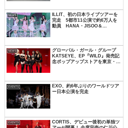
ILLIT、初の日本ライブツアーを
NEWS
完走 5都市11公演で約6万人を
動員 HANA・JISOO＆
MOMOKAとのスペシャルコラボ
も実現
グローバル・ガール・グループ
NEWS
KATSEYE、EP『WILD』発売記
念ポップアップストアを東京・原
宿で開催 限定グッズも登場
EXO、約6年ぶりのワールドツア
EVENTS
ー日本公演を完走
CORTIS、デビュー後初の単独ツ
EVENTS
アーが開幕！ 全席完売の仁川公