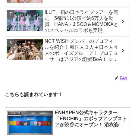
とは？
ILLIT、初の日本ライブツアーを完
走 5都市11公演で約6万人を動
員 HANA・JISOO＆MOMOKAと
のスペシャルコラボも実現
NCT WISH メンバーのプロフィー
ルを紹介！ 韓国人２人＋日本人４
人のボーイズグループ！ プロデュ
ーサーはアジアの歌姫BoA！ シオ
ン、ジェヒ、リク、ユウシ、リョ
ウ、サクヤの魅力を徹底解説
04h
こちらも読まれています！
ENHYPEN公式キャラクター
EVENTS
「ENCHIN」のポップアップスト
アが渋谷にオープン！ 浴衣姿の
「ENCHIN」が登場