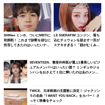
SHINee ミンホ、ついにMBTIに
LE SSERAFIM ユンジン、落ち
初挑戦！ これまで診断を頑なに
込むチェウォンを励ます一言が
拒否してきたのはいったいナ
ステキすぎる！「顔がむくみす
ゼ？ その理由を本気で熱弁＆不
ぎてどうしよう」と自信をなく
満爆発「ほら見て、こういうの
すチェウォンに明るい声で「〇
が問題だと思う」
〇するしかないでしょ！」とア
SEVENTEEN、整形外科医が選ぶ1番美しいビジ
ドバイス・・ 自己肯定感を高め
ュアルメンバーはいったい誰？ ミンギュやジョ
てくれる言葉にくぎづけ「友達
ンハンをおさえて１位に輝いたのはあのメンバ
になりたい」
ー・・
TWICE、日本映画の主題歌に決定！ ジャクソン
５の名曲「I WANT YOU BACK」をカバー！ さ
っそく映像をチェック