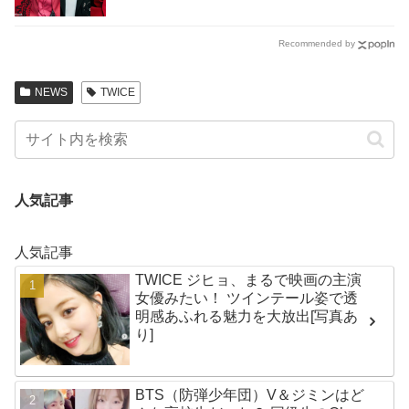
Recommended by
NEWS
TWICE
人気記事
人気記事
TWICE ジヒョ、まるで映画の主演
女優みたい！ ツインテール姿で透
明感あふれる魅力を大放出[写真あ
り]
BTS（防弾少年団）V＆ジミンはど