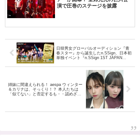
演で圧巻のステージを披露
日韓男女グローバルオーディション『青
春スター』から誕生したn.SSign、日本初
単独イベント『n.SSign 1ST JAPAN
FANMEETING ‘SALTY’』をABEMAで生
配信決定！ ２月18日（土）18時より
姉妹に間違えられる！ aespa ウィンター
＆カリナは、そっくり！？ 本人たちは
「似てない」と否定するも・・認めざる
を得ない証言＆出来事が頻発