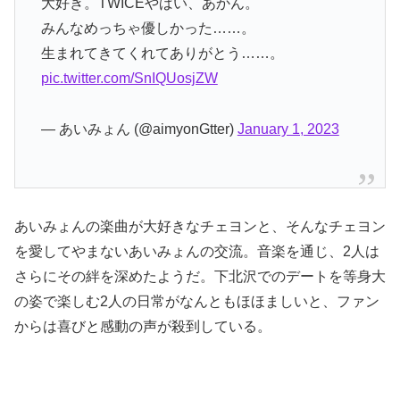
大好き。TWICEやばい、あかん。
みんなめっちゃ優しかった……。
生まれてきてくれてありがとう……。
pic.twitter.com/SnIQUosjZW
— あいみょん (@aimyonGtter)
January 1, 2023
あいみょんの楽曲が大好きなチェヨンと、そんなチェヨン
を愛してやまないあいみょんの交流。音楽を通じ、2人は
さらにその絆を深めたようだ。下北沢でのデートを等身大
の姿で楽しむ2人の日常がなんともほほましいと、ファン
からは喜びと感動の声が殺到している。