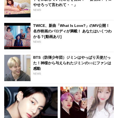
やせろって言われて・・」
NEWS
TWICE、新曲「What Is Love?」のMV公開！
名作映画のパロディが満載！ あなたはいくつわ
かる？[動画あり]
NEWS
BTS（防弾少年団）ジミンはやっぱり天使だっ
た！神様から与えられたジミンの○○にファンは
感動
NEWS