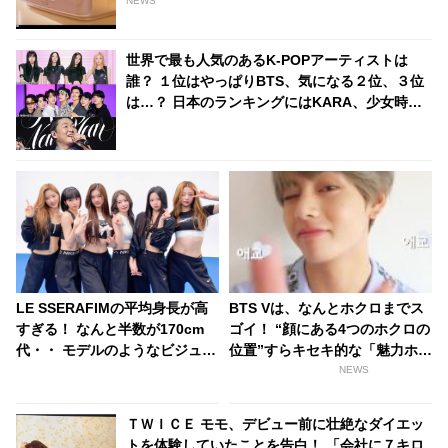
NEWS
世界で最も人気のあるK-POPアーティストは
誰？ １位はやっぱりBTS、気になる２位、３位
は…？ 日本のランキングにはKARA、少女時代
もランクイン！ 各国の個性あふれるデータに注
目殺到
LE SSERAFIMの平均身長が高
BTS Vは、なんとホクロまでス
すぎる！ なんと半数が170cm
ゴイ！ “顔にある4つのホクロの
代・・ モデルのようなビジュア
位置”すらキセキ的な「魅力ホク
ルに驚愕
ロ」とは？
NEWS
ＴＷＩＣＥ モモ、デビュー前に壮絶なダイエッ
トを体験していたことを告白！ 「会社に７キロ