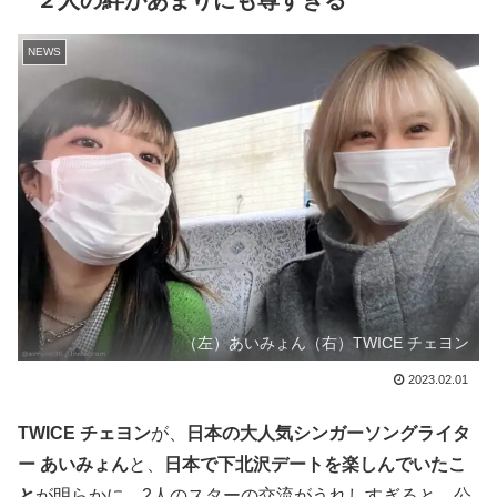
２人の絆があまりにも尊すぎる
NEWS
（左）あいみょん（右）TWICE チェヨン
2023.02.01
TWICE チェヨン
が、
日本の大人気シンガーソングライタ
ー あいみょん
と、
日本で下北沢デートを楽しんでいたこ
と
が明らかに。2人のスターの交流がうれしすぎると、公