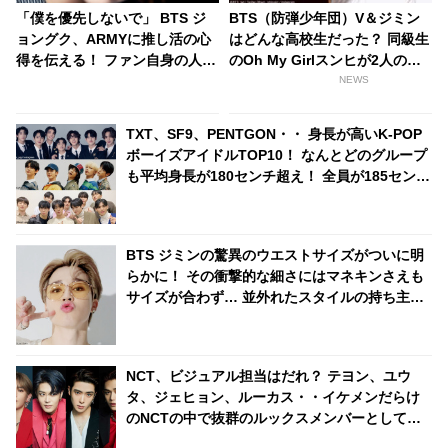
「僕を優先しないで」 BTS ジ
BTS（防弾少年団）V＆ジミン
ョングク、ARMYに推し活の心
はどんな高校生だった？ 同級生
得を伝える！ ファン自身の人生
のOh My Girlスンヒが2人の過
を大切にしてほしい… ARMY思
去を語る
NEWS
いの彼らしいメッセージに感動
TXT、SF9、PENTGON・・ 身長が高いK-POP
ボーイズアイドルTOP10！ なんとどのグループ
も平均身長が180センチ超え！ 全員が185センチ
以上のグループも
BTS ジミンの驚異のウエストサイズがついに明
らかに！ その衝撃的な細さにはマネキンさえも
サイズが合わず… 並外れたスタイルの持ち主で
あるジミンの衣装に隠されたまさかの事実にフ
ァンは「信じられない…」と騒然
NCT、ビジュアル担当はだれ？ テヨン、ユウ
タ、ジェヒョン、ルーカス・・イケメンだらけ
のNCTの中で抜群のルックスメンバーとして
堂々の１位に輝いたのは？