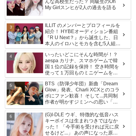
んな高校生だった？ 同級生のOh
My Girlスンヒが2人の過去を語る
ILLIT のメンバーとプロフィールを
紹介！ HYBEオーディション番組
『R U Next？』から誕生した、日
本人のイロハとモカを含む5人組ガ
ールズグループ！ デビュー曲
いったいどこにそんな時間が！？
「Magnetic」がいきなりの大ヒッ
aespa カリナ、スマホゲームで韓
ト
国１位の記録を保持！ 空き時間を
使って１万回ものミニゲームをク
リア「芸能人たちが時間がないと
BTS（防弾少年団）新曲「Dream
言っているのは全部嘘」
Glow」発表、Charli XCXとのコラ
ボにファン歓喜！ そして...共同制
作者が明かすジミンへの思い「彼
の夢、そして彼の絶望から生まれ
た歌」
(G)I-DLE ウギ、特徴的な低音ハス
キーボイスは生まれつきではなか
った！ 「今手術を受ければ元に戻
せるけど...」 あの声になった原因