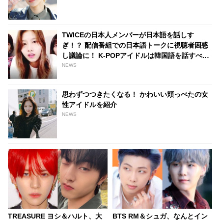
TWICEの日本人メンバーが日本語を話しす
ぎ！？ 配信番組での日本語トークに視聴者困惑
し議論に！ K-POPアイドルは韓国語を話すべ
き・・？
NEWS
思わずつつきたくなる！ かわいい頬っぺたの女
性アイドルを紹介
NEWS
TREASURE ヨシ＆ハルト、大
BTS RM＆シュガ、なんとイン