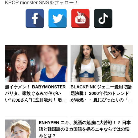
KPOP monster SNSをフォロー！
超イケメン！ BABYMONSTER
BLACKPINK ジェニー愛用で話
パリタ、家族ぐるみで仲がい
題沸騰！ 2000年代のトレンド
い“お兄さん”に注目殺到！ 歌
が再燃・・ 夏にぴったりの「ベ
手、俳優として活躍するその人
リーチェーン」に注目[写真]
物とは？
ENHYPEN ニキ、英語の勉強に大苦戦！？ 日本
語と韓国語の２カ国語を操るニキならではの悩
みとは？