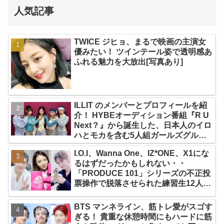
人気記事
TWICE ジヒョ、まるで映画の主演女
優みたい！ ツインテール姿で透明感あ
ふれる魅力を大放出[写真あり]
ILLIT のメンバーとプロフィールを紹
介！ HYBEオーディション番組『R U
Next？』から誕生した、日本人のイロ
ハとモカを含む5人組ガールズグルー
プ！ デビュー曲「Magnetic」がいき
I.O.I、Wanna One、IZ*ONE、X1にな
なりの大ヒット
るはずだったかもしれない・・
「PRODUCE 101」シリーズの不正投
票操作で脱落させられた練習生12人の
氏名が公表
BTS マンネライン、筋トレ愛がスゴす
ぎる！ 貴重な休憩時間にもハードに筋