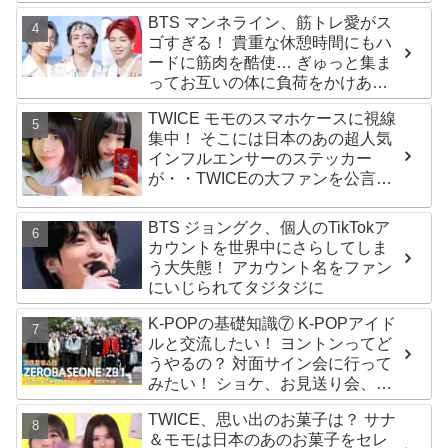
BTS マンネライン、筋トレ愛がス
ゴすぎる！ 貴重な休憩時間にもハ
ードに筋肉を酷使… ぎゅっと集ま
ってお互いの体に負荷をかけあう
３人のトレーニング風景がかわい
TWICE モモのスマホケースに視線
すぎるとファンくぎづけ
集中！ そこには日本のあの超人気
インフルエンサーのステッカー
が・・TWICEの大ファンを公言す
るその人物は大よろこび！ まさに
「成功したファン」だと話題沸騰
BTS ジョングク、個人のTikTokア
カウントを世界中にさらしてしま
う大失態！ アカウント名をファン
にいじられてタジタジに
K-POPの基礎知識⑦ K-POPアイド
ルと交流したい！ ヨントンってど
うやるの？ 対面サイン会に行って
みたい！ ショケ、お見送り会、握
手会・・・リリースイベントあれ
TWICE、思い出のお菓子は？ サナ
これを紹介
＆モモは日本のあのお菓子をセレ