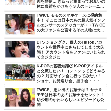
肉を酷使… ぎゅっと集まってお互いの
体に負荷をかけあう３人のトレーニン
グ風景がかわいすぎるとファンくぎづ
TWICE モモのスマホケースに視線集
け
中！ そこには日本のあの超人気インフ
ルエンサーのステッカーが・・TWICE
の大ファンを公言するその人物は大よ
ろこび！ まさに「成功したファン」だ
と話題沸騰
BTS ジョングク、個人のTikTokアカ
ウントを世界中にさらしてしまう大失
態！ アカウント名をファンにいじられ
てタジタジに
K-POPの基礎知識⑦ K-POPアイドル
と交流したい！ ヨントンってどうやる
の？ 対面サイン会に行ってみたい！
ショケ、お見送り会、握手会・・・リ
リースイベントあれこれを紹介
TWICE、思い出のお菓子は？ サナ＆
モモは日本のあのお菓子をセレクト！
幼少期のかわいらしいエピソードも公
開