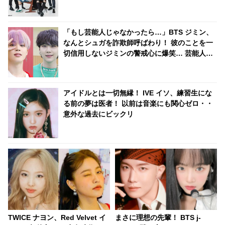
「もし芸能人じゃなかったら…」BTS ジミン、
なんとシュガを詐欺師呼ばわり！ 彼のことを一
切信用しないジミンの警戒心に爆笑… 芸能人に
ならなかったシュガの未来を自信たっぷりに予
言する様子が面白すぎる
アイドルとは一切無縁！ IVE イソ、練習生にな
る前の夢は医者！ 以前は音楽にも関心ゼロ・・
意外な過去にビックリ
TWICE ナヨン、Red Velvet イ
まさに理想の先輩！ BTS j-