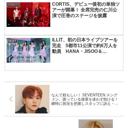
CORTIS、デビュー後初の単独ツ
EVENTS
アーが開幕！ 全席完売の仁川公
演で圧巻のステージを披露
ILLIT、初の日本ライブツアーを
NEWS
完走 5都市11公演で約6万人を
動員 HANA・JISOO＆
MOMOKAとのスペシャルコラボ
も実現
なんて頼もしい！ SEVENTEEN スング
ァン、困っている後輩を迷わず助ける！
瞬時に状況を把握しスタッフに訴え・・
面倒見のよい彼の性格がよく表れたワン
シーンに称賛の声続々