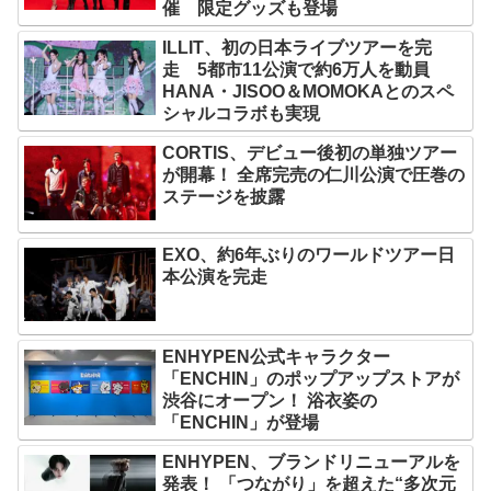
催 限定グッズも登場
ILLIT、初の日本ライブツアーを完
走 5都市11公演で約6万人を動員
HANA・JISOO＆MOMOKAとのスペ
シャルコラボも実現
CORTIS、デビュー後初の単独ツアー
が開幕！ 全席完売の仁川公演で圧巻の
ステージを披露
EXO、約6年ぶりのワールドツアー日
本公演を完走
ENHYPEN公式キャラクター
「ENCHIN」のポップアップストアが
渋谷にオープン！ 浴衣姿の
「ENCHIN」が登場
ENHYPEN、ブランドリニューアルを
発表！ 「つながり」を超えた“多次元