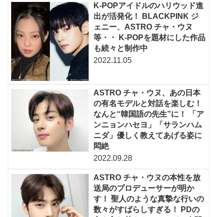
K-POPアイドルのハリウッド進
出が活発化！ BLACKPINK ジ
ェニー、ASTRO チャ・ウヌ
等・・ K-POPを題材にした作品
も続々と制作中
2022.11.05
ASTRO チャ・ウヌ、あの日本
の有名モデルと対話を楽しむ！
なんと“韓国語の先生”に！ 「ア
ンニョンハセヨ」「サランハム
ニダ」優しく教えてあげる姿に
悶絶
2022.09.28
ASTRO チャ・ウヌの本性を放
送局のプロデューサーが明か
す！ 聖人のような真摯な行いの
数々がすばらしすぎる！ PDの