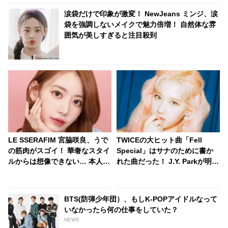
涙袋だけで印象が激変！ NewJeans ミンジ、涙
袋を強調しないメイクで魅力倍増！ 自然体な雰
囲気が美しすぎると注目殺到
LE SSERAFIM 宮脇咲良、うで
TWICEの大ヒット曲「Fell
の筋肉がスゴイ！ 華奢なスタイ
Special」はサナのために書か
ルからは想像できない… 本人も
れた曲だった！ J.Y. Parkが明か
「自信あり」と豪語する圧倒的
す・・「サナを支えるメンバー
な肉体美を披露
の姿に胸が熱くなった」彼女た
ちの友情に敬意を表す
BTS(防弾少年団）、もしK-POPアイドルなって
いなかったら何の仕事をしていた？
NEWS