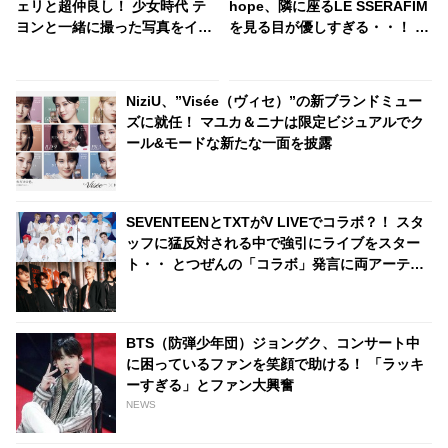
ェリと超仲良し！ 少女時代 テ
hope、隣に座るLE SSERAFIM
ヨンと一緒に撮った写真をイェ
を見る目が優しすぎる・・！ に
リに送りつける！ かわいすぎる
っこりと笑いながらアイコンタ
行動にほっこり
クト・・ 気さくな人柄が現れた
行動に胸キュン
NiziU、”Visée（ヴィセ）”の新ブランドミュー
ズに就任！ マユカ＆ニナは限定ビジュアルでク
ール&モードな新たな一面を披露
SEVENTEENとTXTがV LIVEでコラボ？！ スタ
ッフに猛反対される中で強引にライブをスター
ト・・ とつぜんの「コラボ」発言に両アーティ
ストのファンが大興奮
BTS（防弾少年団）ジョングク、コンサート中
に困っているファンを笑顔で助ける！ 「ラッキ
ーすぎる」とファン大興奮
NEWS