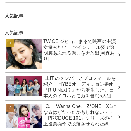
人気記事
人気記事
TWICE ジヒョ、まるで映画の主演
女優みたい！ ツインテール姿で透
明感あふれる魅力を大放出[写真あ
り]
ILLIT のメンバーとプロフィールを
紹介！ HYBEオーディション番組
『R U Next？』から誕生した、日
本人のイロハとモカを含む5人組ガ
ールズグループ！ デビュー曲
I.O.I、Wanna One、IZ*ONE、X1に
「Magnetic」がいきなりの大ヒッ
なるはずだったかもしれない・・
ト
「PRODUCE 101」シリーズの不
正投票操作で脱落させられた練習
生12人の氏名が公表