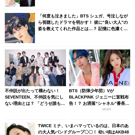
「何度も泣きました」BTS シュガ、号泣しなが
ら視聴したドラマを明かす！ 彼に“良い大人”の
姿を教えてくれた作品とは…？ 記憶に色濃く残
るそのエピソードにファンも共感
不仲説が出たって構わない！
BTS（防弾少年団）Vが
SEVENTEEN、不仲説を気にし
BLACKPINK ジェニーに宣戦布
ない理由とは？ 「どうせ誰も信
告！？ お洒落“シャネル”番長は
じない」 メンバーの固い絆がわ
どっち？
NEWS
かる一言にファン感動
TWICE ミナ、いまハマっているのは、日本のあ
の大人気バンドグループ〇〇！ 幼い頃はAKB48