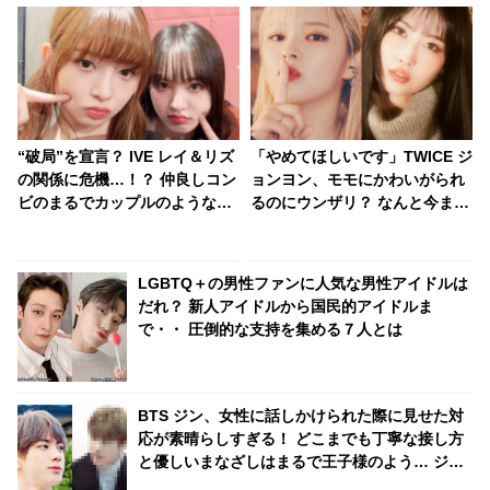
“破局”を宣言？ IVE レイ＆リズ
「やめてほしいです」TWICE ジ
の関係に危機…！？ 仲良しコン
ョンヨン、モモにかわいがられ
ビのまるでカップルのようなや
るのにウンザリ？ なんと今まで
り取りにほっこり
と関係性が逆転！ “ラブラブカ
ップル”の最新エピソードにほっ
こり
LGBTQ＋の男性ファンに人気な男性アイドルは
だれ？ 新人アイドルから国民的アイドルま
で・・ 圧倒的な支持を集める７人とは
BTS ジン、女性に話しかけられた際に見せた対
応が素晴らしすぎる！ どこまでも丁寧な接し方
と優しいまなざしはまるで王子様のよう… ジン
の美しい人柄があらわれているとファン感動