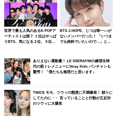
世界で最も人気のあるK-POPア
BTS J-HOPE、じつは唯一○○が
ーティストは誰？ １位はやっぱ
ないメンバーだった！ 「いつま
りBTS、気になる２位、３位
でも純粋でいたいので…」とい
は…？ 日本のランキングには
うJ-HOPEの言葉に「俺らは汚
KARA、少女時代もランクイ
いってこと？」とメンバー総反
ン！ 各国の個性あふれるデータ
撃・・ 予想だにしない展開を迎
ありえない運動量！ LE SSERAFIMの練習生時
に注目殺到
えたかわいすぎるやりとりにフ
代の筋トレメニューにStray Kids バンチャンも
ァン爆笑
驚愕！ 「僕たちも無理だと思います」
TWICE モモ、ツウィの態度に不満爆発！ 頼りに
してたのに・・ 言っていることと行動が正反対
のツウィに大爆笑