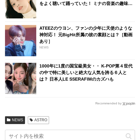
をよく聴いて踊っていた！ ミナの音楽の趣味が
明らかに
ATEEZのウヨン、ファンの少年に天使のような
神対応！ 元BigHit所属の彼の素顔とは？［動画
あり］
NEWS
1000年に1度の国宝級美女・・ K-POP第４世代
の中で特に美しいと絶大な人気を誇る６人と
は？ 日本人LE SSERAFIMのカズハも
Recommended by
NEWS
ASTRO