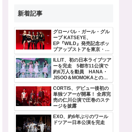
新着記事
グローバル・ガール・グル
ープ KATSEYE、
EP『WILD』発売記念ポッ
プアップストアを東京・原
宿で開催 限定グッズも登
ILLIT、初の日本ライブツア
場
ーを完走 5都市11公演で
約6万人を動員 HANA・
JISOO＆MOMOKAとのス
ペシャルコラボも実現
CORTIS、デビュー後初の
単独ツアーが開幕！ 全席完
売の仁川公演で圧巻のステ
ージを披露
EXO、約6年ぶりのワール
ドツアー日本公演を完走