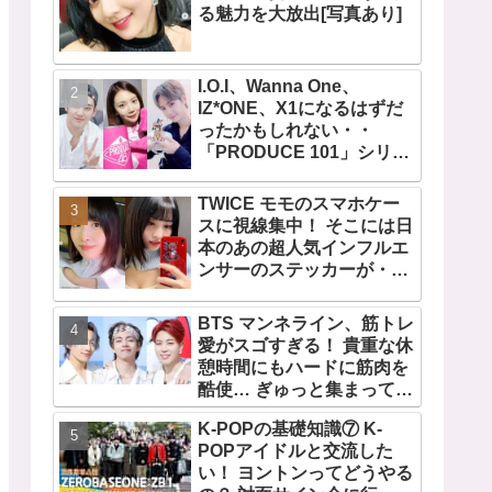
る魅力を大放出[写真あり]
I.O.I、Wanna One、
IZ*ONE、X1になるはずだ
ったかもしれない・・
「PRODUCE 101」シリー
ズの不正投票操作で脱落さ
せられた練習生12人の氏名
TWICE モモのスマホケー
が公表
スに視線集中！ そこには日
本のあの超人気インフルエ
ンサーのステッカーが・・
TWICEの大ファンを公言す
るその人物は大よろこび！
BTS マンネライン、筋トレ
まさに「成功したファン」
愛がスゴすぎる！ 貴重な休
だと話題沸騰
憩時間にもハードに筋肉を
酷使… ぎゅっと集まってお
互いの体に負荷をかけあう
K-POPの基礎知識⑦ K-
３人のトレーニング風景が
POPアイドルと交流した
かわいすぎるとファンくぎ
い！ ヨントンってどうやる
づけ