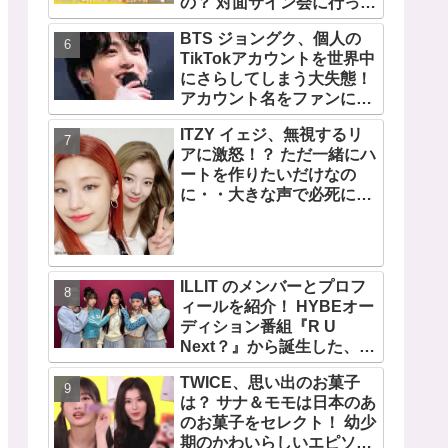
の？ 対面サイン会に行って
みたい！ ショケ、お見送り
BTS ジョングク、個人の
会、握手会・・・リリース
TikTokアカウントを世界中
イベントあれこれを紹介
にさらしてしまう大失態！
アカウント名をファンにい
じられてタジタジに
ITZY イェジ、無視するリ
アに激怒！？ ただ一緒にハ
ートを作りたいだけなの
に・・大きな声で必死にア
ピールする姿がかわいすぎ
る[動画]
ILLIT のメンバーとプロフ
ィールを紹介！ HYBEオー
ディション番組『R U
Next？』から誕生した、日
本人のイロハとモカを含む
TWICE、思い出のお菓子
5人組ガールズグループ！
は？ サナ＆モモは日本のあ
デビュー曲「Magnetic」が
のお菓子をセレクト！ 幼少
いきなりの大ヒット
期のかわいらしいエピソー