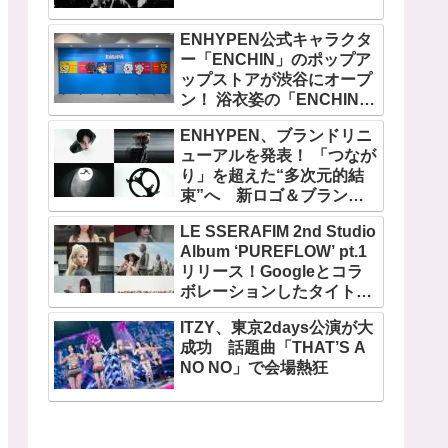
ENHYPEN公式キャラクタ
ー「ENCHIN」のポップア
ップストアが渋谷にオープ
ン！ 浴衣姿の「ENCHIN」
が登場
ENHYPEN、ブランドリニ
ューアルを発表！ 「つなが
り」を超えた“多次元的結
束”へ 新ロゴ＆ブランド
フィルム公開
LE SSERAFIM 2nd Studio
Album ‘PUREFLOW’ pt.1
リリース！Googleとコラ
ボレーションしたタイトル
曲「BOOMPALA」MVも公
ITZY、東京2days公演が大
開
成功 話題曲「THAT’S A
NO NO」で会場熱狂