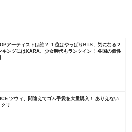
POPアーティストは誰？ １位はやっぱりBTS、気になる２
ンキングにはKARA、少女時代もランクイン！ 各国の個性
到
ICE ツウィ、間違えてゴム手袋を大量購入！ ありえない
ックリ