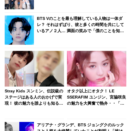
感動
BTS Vのことを最も理解している人物は一体ダ
レ？ それはずばり、彼と多くの時間を共にして
いるアノ２人… 満面の笑みで「僕のことを知り
すぎてる！」と太鼓判を押す様子がかわいすぎ
る
Stray Kids スンミン、伝説級の
オタク以上にオタク！ LE
ステージはある人のおかげで実
SSERAFIM ユンジン、宮脇咲良
現！ 彼の魅力を誰よりも知る人
の魅力を大興奮で熱弁・・「な
ならではの選曲と、その誕生秘
んでファンになるかわかった」
話が明らかに
サクラにメロメロな姿がかわい
すぎる
アリアナ・グランデ、BTS ジョングクのルック
スと人柄を大絶賛していたことが判明！「彼は