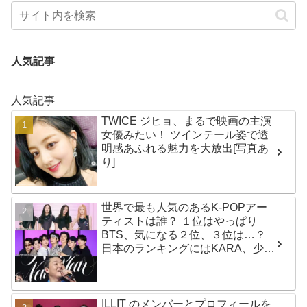
人気記事
人気記事
TWICE ジヒョ、まるで映画の主演
女優みたい！ ツインテール姿で透
明感あふれる魅力を大放出[写真あ
り]
世界で最も人気のあるK-POPアー
ティストは誰？ １位はやっぱり
BTS、気になる２位、３位は…？
日本のランキングにはKARA、少女
時代もランクイン！ 各国の個性あ
ふれるデータに注目殺到
ILLIT のメンバーとプロフィールを