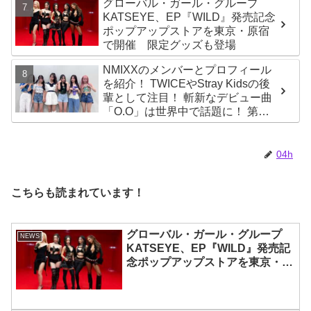
グローバル・ガール・グループ
KATSEYE、EP『WILD』発売記念
ポップアップストアを東京・原宿
で開催 限定グッズも登場
NMIXXのメンバーとプロフィール
を紹介！ TWICEやStray Kidsの後
輩として注目！ 斬新なデビュー曲
「O.O」は世界中で話題に！ 第４
世代を代表する美女ソリュンをは
じめ、全員ビジュアルメンバーと
いわれるその魅力をチェック
04h
こちらも読まれています！
グローバル・ガール・グループ
NEWS
KATSEYE、EP『WILD』発売記
念ポップアップストアを東京・原
宿で開催 限定グッズも登場