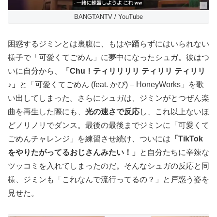
BANGTANTV / YouTube
困惑するジミンとは裏腹に、もはや踊らずにはいられない
様子で「可愛くてごめん」に夢中になったシュガ。彼はつ
いに自分から、
「Chu！ティリリリリ ティリリ ティリリ
♪」
と「可愛くてごめん (feat. かぴ) – HoneyWorks」を歌
い出してしまった。さらにシュガは、ジミンがとつぜん楽
曲を再生した際にも、
光の速さで反応
し、これ以上ないほ
どノリノリでダンス。最後の最後までジミンに「可愛くて
ごめんチャレンジ」を練習させ続け、ついには
「TikTok
をやりたがってるおじさんみたい！」
と自分たちに辛辣な
ツッコミを入れてしまったのだ。そんなシュガの反応と同
様、ジミンも「これなんで流行ってるの？」と戸惑う姿を
見せた。