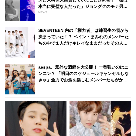
本当に完璧な人だった」ジョングクのモテ男ぶ
りにファンは脱帽「彼は世界の歌姫までも虜に
NEWS
する」
SEVENTEEN 内の「権力者」は練習生の頃から
決まっていた！？ ペイントまみれのメンバーた
ちの中で１人だけキレイなままだったその人物
とは・・？
aespa、意外な酒癖を大公開！ 一番強いのはニ
ンニン？ 「明日のスケジュールキャンセルしな
きゃ」全力でお酒を楽しむメンバーたちがかわ
いすぎる