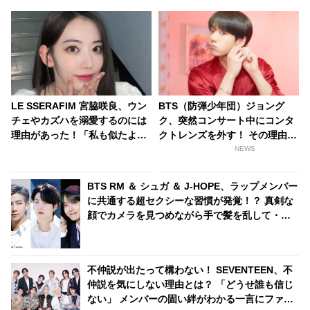
LE SSERAFIM 宮脇咲良、ウン
BTS（防弾少年団）ジョング
チェやカズハを溺愛するのには
ク、突然コンサート中にコンタ
理由があった！「私も似たよう
クトレンズを外す！ その理由が
な経験をしたから..」細やかな
素敵すぎるとファン感激
NEWS
気遣いの数々とそれに込められ
た深い思いに感動
BTS RM ＆ シュガ ＆ J-HOPE、ラップメンバー
に共通する超セクシーな習慣が発覚！？ 真剣な
顔でカメラを見つめながら手で髪を乱して・・
大人の色気あふれる３人の表情にくぎづけ
不仲説が出たって構わない！ SEVENTEEN、不
仲説を気にしない理由とは？ 「どうせ誰も信じ
ない」 メンバーの固い絆がわかる一言にファン