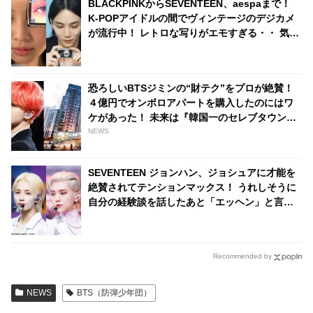
BLACKPINKからSEVENTEEN、aespaまで！
K-POPアイドルの間でヴィンテージのデジカメ
が流行中！ レトロな写りがエモすぎる・・ 気に
なる機種は？
恐ろしいBTSジミンの“財テク”をプロが絶賛！
４億円でオンボロアパートを購入したのにはワ
ケがあった！ 未来は『韓国一のセレブタウン』
の地主になるってホント？
NEWS
SEVENTEEN ジョンハン、ジョシュアに才能を
絶賛されてテンションマックス！ うれしそうに
自分の経験談を話したあと「エッヘン」と言わ
んばかりの得意げな表情・・ ジョシュアの一言
で超舞い上がるジョンハンにほっこり
Recommended by
NEWS
BTS（防弾少年団）