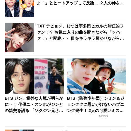
よ！」とヒートアップして反論… ２人の仲を引
き裂いたその意外な理由に爆笑
TXT テヒョン、じつは宇多田ヒカルの熱狂的フ
ァン！？ お気に入りの曲を聞きながら「ッハ
ァ！」と悶絶・・ 目をキラキラ輝かせながら聞
き入る彼の姿にファン爆笑「リアクションが完
全にオタクｗｗ」
BTS ジン、意外な人脈が明らか
BTS（防弾少年団）ジミン＆ジ
に‥！ 俳優ユ・スンホがジンと
ョングクに思いがけないハプニ
の親交を語る 「ソクジン兄さん
ング発生！ 2人の可愛いミスに
にドラマのOSTを頼んだことも
ファン喜ぶ
NEWS
あります」 意外な交友関係はど
のようにして生まれた・・？