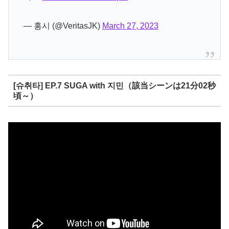
— 홍시 (@VeritasJK)
March 27, 2023
[슈취타] EP.7 SUGA with 지민（該当シーンは21分02秒
頃～）