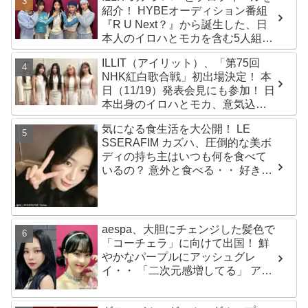
紹介！ HYBEオーディション番組
『R U Next？』から誕生した、日
本人のイロハとモカを含む5人組ガ
ールズグループ！ デビュー曲
ILLIT（アイリット）、「第75回
「Magnetic」がいきなりの大ヒッ
NHK紅白歌合戦」初出場決定！ 本
ト
日（11/19）発表会見にも参加！ 日
本出身のイロハとモカ、意気込み
を語る「ずっと夢見てたステー
気になる食生活を大公開！ LE
ジ…嬉しくて光栄」
SSERAFIM カズハ、圧倒的な美ボ
ディの持ち主はいつも何を食べて
いるの？ 意外と食べる・・ 好きな
ものを食べつつ健康を維持する方
法とは？
aespa、大胆にチェンジした髪色で
「コーチェラ」に向けて出国！ 鮮
やかなパープルにアッシュグレ
イ・・ 「二次元感増してる」 アバ
ターと完全一致のその姿に悶絶