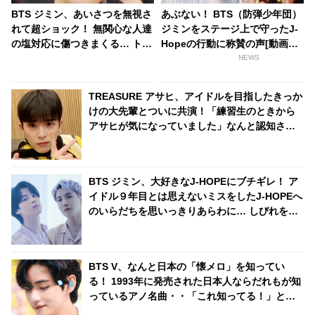
BTS ジミン、あいさつを無視さ
あぶない！ BTS（防弾少年団）
れて超ショック！ 無関心な人達
ジミンをステージ上で守ったJ-
の塩対応に傷つきまくる… トッ
Hopeの行動に称賛の声[動画あ
プスターである彼を襲った予想
り]
NEWS
外の悲劇＆彼の切ない本音にフ
ァンも涙「抱きしめてあげた
TREASURE アサヒ、アイドルを目指したきっか
い」
けの大先輩とついに共演！「練習生のときから
アサヒが気になっていました」なんと認知され
ていた！ 彼のサクセスストーリーに注目殺到
BTS ジミン、大好きなJ-HOPEにブチギレ！ ア
イドル９年目とは思えないミスをしたJ-HOPEへ
のいらだちを思いっきりあらわに… しびれを切
らした彼のツッコミが容赦なさすぎると爆笑
BTS V、なんと日本の「懐メロ」を知ってい
る！ 1993年に発売された日本人ならだれもが知
っているアノ名曲・・「これ知ってる！」とハ
イテンションで話す彼の姿にファン衝撃