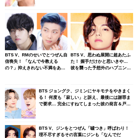
BTS V、RMのせいでとつぜん自
BTS V、思わぬ展開に超あたふ
信喪失！ 「なんで今教える
た！ 握手だけかと思いきや…
の？」抑えきれない不満をあら
彼を襲った予想外のハプニング
わに… RMからの指摘で自身の
にびっくり！ ファンからは「か
重大なミスに気づく彼の超正直
わいそう」の声も
なリアクションが面白すぎる
BTS ジョングク、ジミンにヤキモチをやきまく
る！ 何度も「寂しい」と訴え、最後には謝罪ま
で要求… 完全にすねてしまった彼の発言＆戸惑
うジミンのリアクションがかわいすぎる
BTS V、ジンをとつぜん「噓つき」呼ばわり！
理不尽すぎるその言葉にジンも「なんでだ