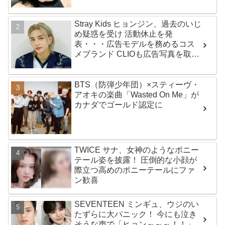
Stray Kids ヒョンジン、過去のいじ
め疑惑を受け 活動休止を発
表・・・広告モデルを務めるコス
メブランド CLIOも広告写真を取り
下げ
BTS（防弾少年団）×スティーヴ・
アオキの楽曲「Wasted On Me」が
カナダでゴールド認定に
TWICE サナ、女神のようなポニー
テール姿を披露！ 圧倒的な小顔が
際立つ高めのポニーテールにファ
ン歓喜
SEVENTEEN ミンギュ、ウジのい
たずらに大パニック！ 今にも泣き
そうな声で「ヒョン～～～！！」