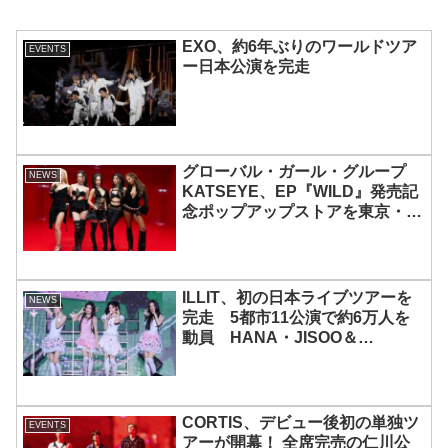
EXO、約6年ぶりのワールドツア
EVENTS
ー日本公演を完走
グローバル・ガール・グループ
NEWS
KATSEYE、EP『WILD』発売記
念ポップアップストアを東京・原
宿で開催 限定グッズも登場
ILLIT、初の日本ライブツアーを
NEWS
完走 5都市11公演で約6万人を
動員 HANA・JISOO＆
MOMOKAとのスペシャルコラボ
も実現
CORTIS、デビュー後初の単独ツ
EVENTS
アーが開幕！ 全席完売の仁川公