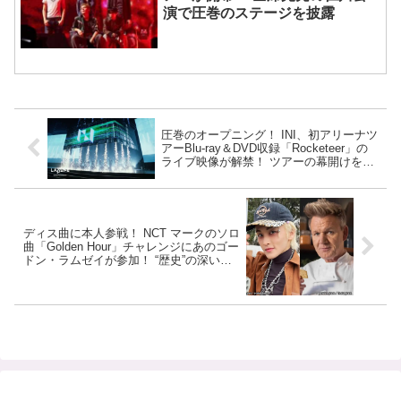
演で圧巻のステージを披露
圧巻のオープニング！ INI、初アリーナツ
アーBlu-ray＆DVD収録「Rocketeer」の
ライブ映像が解禁！ ツアーの幕開けを表
すような⼒強いパフォーマンスをもう一
度
ディス曲に本人参戦！ NCT マークのソロ
曲「Golden Hour」チャレンジにあのゴー
ドン・ラムゼイが参加！ “歴史”の深い２
人の共演にファン興味津々