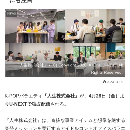
にも注目
NEWS
『人生株式会社』 / (C) Copyright 2020. A+E ＆ U-NEXT All
Rights Reserved.
2023.04.13
K-POPバラエティ
『人生株式会社』
が、
4月28日（金）よ
りU-NEXTで独占配信
される。
『人生株式会社』は、奇抜な事業アイテムと想像を絶する
突発ミッションを実行するアイドルコントオフィスバラエ