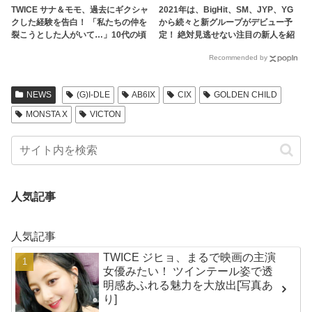
TWICE サナ＆モモ、過去にギクシャ
2021年は、BigHit、SM、JYP、YG
クした経験を告白！ 「私たちの仲を
から続々と新グループがデビュー予
裂こうとした人がいて…」10代の頃
定！ 絶対見逃せない注目の新人を紹
の“友情危機”にびっくり＆今も続く
介
Recommended by
絆ストーリーに感動
NEWS
(G)I-DLE
AB6IX
CIX
GOLDEN CHILD
MONSTA X
VICTON
人気記事
人気記事
TWICE ジヒョ、まるで映画の主演
女優みたい！ ツインテール姿で透
明感あふれる魅力を大放出[写真あ
り]