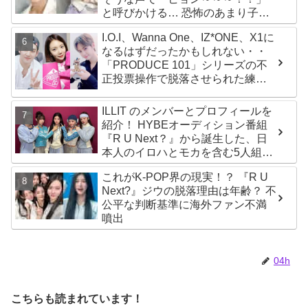
と呼びかける… 恐怖のあまり子供
のように駆け出す姿がかわいい
I.O.I、Wanna One、IZ*ONE、X1に
なるはずだったかもしれない・・
「PRODUCE 101」シリーズの不
正投票操作で脱落させられた練習
生12人の氏名が公表
ILLIT のメンバーとプロフィールを
紹介！ HYBEオーディション番組
『R U Next？』から誕生した、日
本人のイロハとモカを含む5人組ガ
ールズグループ！ デビュー曲
これがK-POP界の現実！？ 『R U
「Magnetic」がいきなりの大ヒッ
Next?』ジウの脱落理由は年齢？ 不
ト
公平な判断基準に海外ファン不満
噴出
04h
こちらも読まれています！