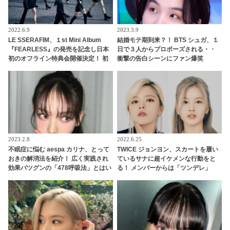
2022.6.9
2023.3.9
LE SSERAFIM、１st Mini Album
結婚モテ期到来？！ BTS シュガ、１
『FEARLESS』の発売を記念し日本
日で３人からプロポーズされる・・
初のオフライン特典会開催決定！ 初
衝撃の告白シーンにファン爆笑
の来日に期待高まる
2023.2.8
2022.6.25
不眠症に悩む aespa カリナ、とって
TWICE ジョンヨン、スカートを履い
おきの解消法を紹介！ 広く実践され
ているサナに超イケメンな行動をと
効果バツグンの「478呼吸法」とはい
る！ メンバーからは「ツンデレ」
ったい何？
「かっこいい」との声殺到！ さりげ
ない気づかいにサナも胸キュン