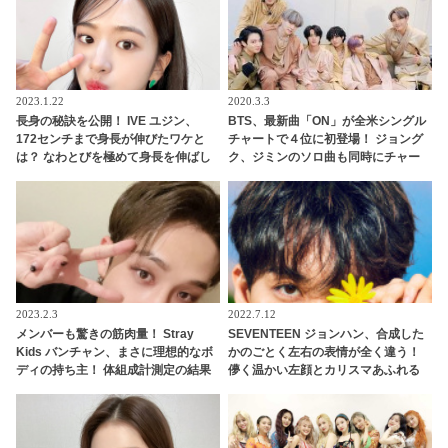
2023.1.22
2020.3.3
長身の秘訣を公開！ IVE ユジン、
BTS、最新曲「ON」が全米シングル
172センチまで身長が伸びたワケと
チャートで４位に初登場！ ジョング
は？ なわとびを極めて身長を伸ばし
ク、ジミンのソロ曲も同時にチャー
ていた・・ なんと大会に出場するほ
トイン・・韓国のソロアクトとして
どの実力！ 説得力抜群の主張に納得
はPSY、J-Hopeに次いで史上３、４
の声続々
人目の快挙
2023.2.3
2022.7.12
メンバーも驚きの筋肉量！ Stray
SEVENTEEN ジョンハン、合成した
Kids バンチャン、まさに理想的なボ
かのごとく左右の表情が全く違う！
ディの持ち主！ 体組成計測定の結果
儚く温かい左顔とカリスマあふれる
に感嘆
冷たい右顔・・ 天使と悪魔が共存し
た「魅惑の表情」に衝撃