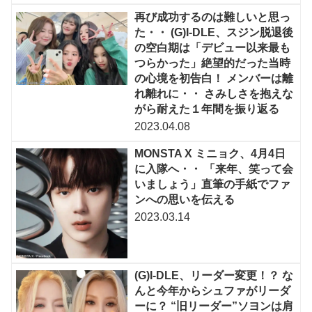
再び成功するのは難しいと思っ
た・・ (G)I-DLE、スジン脱退後
の空白期は「デビュー以来最も
つらかった」絶望的だった当時
の心境を初告白！ メンバーは離
れ離れに・・ さみしさを抱えな
がら耐えた１年間を振り返る
2023.04.08
MONSTA X ミニョク、4月4日
に入隊へ・・ 「来年、笑って会
いましょう」直筆の手紙でファ
ンへの思いを伝える
2023.03.14
(G)I-DLE、リーダー変更！？ な
んと今年からシュファがリーダ
ーに？ “旧リーダー”ソヨンは肩