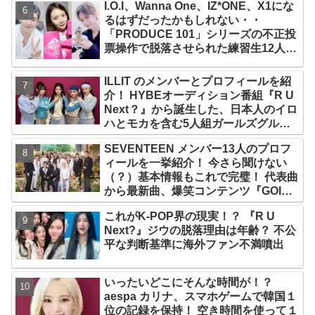
I.O.I、Wanna One、IZ*ONE、X1にな
るはずだったかもしれない・・
「PRODUCE 101」シリーズの不正投
票操作で脱落させられた練習生12人の
氏名が公表
ILLIT のメンバーとプロフィールを紹
介！ HYBEオーディション番組『R U
Next？』から誕生した、日本人のイロ
ハとモカを含む5人組ガールズグルー
プ！ デビュー曲「Magnetic」がいき
SEVENTEEN メンバー13人のプロフ
なりの大ヒット
ィールを一挙紹介！ 今さら聞けない
（？）基本情報もこれで完璧！ 代表曲
から最新曲、爆笑コンテンツ『GOING
SEVENTEEN』まで・・VERY NICE
これがK-POP界の現実！？ 『R U
な魅力が満載
Next?』ジウの脱落理由は年齢？ 不公
平な判断基準に海外ファン不満噴出
いったいどこにそんな時間が！？
aespa カリナ、スマホゲームで韓国１
位の記録を保持！ 空き時間を使って１