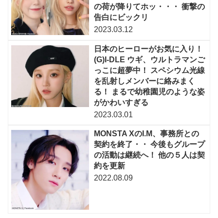
の荷が降りてホッ・・・ 衝撃の
告白にビックリ
2023.03.12
日本のヒーローがお気に入り！
(G)I-DLE ウギ、ウルトラマンご
っこに超夢中！ スペシウム光線
を乱射しメンバーに絡みまく
る！ まるで幼稚園児のような姿
がかわいすぎる
2023.03.01
MONSTA XのI.M、事務所との
契約を終了・・ 今後もグループ
の活動は継続へ！ 他の５人は契
約を更新
2022.08.09