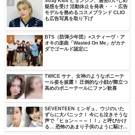
Stray Kids ヒョンジン、過去のいじめ
疑惑を受け 活動休止を発表・・・広告
モデルを務めるコスメブランド CLIO
も広告写真を取り下げ
BTS（防弾少年団）×スティーヴ・ア
オキの楽曲「Wasted On Me」がカナ
ダでゴールド認定に
TWICE サナ、女神のようなポニーテ
ール姿を披露！ 圧倒的な小顔が際立つ
高めのポニーテールにファン歓喜
SEVENTEEN ミンギュ、ウジのいた
ずらに大パニック！ 今にも泣きそうな
声で「ヒョン～～～！！」と呼びかけ
る… 恐怖のあまり子供のように駆け出
す姿がかわいい