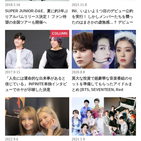
2018.5.16
2021.11.8
SUPER JUNIOR-D&E、夏に約3年ぶ
INI、いよいよ１つ目のデビュー公約
りアルバムリリース決定！ ファン待
を実行！ しかしメンバーたちを襲っ
望の全国ツアーも開催へ
たのはまさかの虚無感…？ デビュー
公約の意味すら見失ってしまうほど
アレに苦しめられたメンバーたちの
COLUMN
バラエティセンスにくぎづけ
2017.9.15
2020.8.8
「人生には運命的な出来事があると
莫大な投資で超豪華な音楽番組のセ
信じている」 INFINITE単独インタビ
ットを準備してもらったアイドルま
ューでホヤが示唆した決意
とめ [BTS, SEVENTEEN, Red
Velvet・・]
2022.9.6
2021.1.9