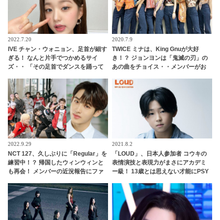
2022.7.20
2020.7.9
IVE チャン・ウォニョン、足首が細す
TWICE ミナは、King Gnuが大好
ぎる！ なんと片手でつかめるサイ
き！？ ジョンヨンは「鬼滅の刃」の
ズ・・ 「その足首でダンスを踊って
あの曲をチョイス・・メンバーがお
たの！？」 衝撃の細さに驚愕
すすめの曲をシェア
2022.9.29
2021.8.2
NCT 127、久しぶりに「Regular」を
「LOUD」、日本人参加者 コウキの
練習中！？ 帰国したウィンウィンと
表情演技と表現力がまさにアカデミ
も再会！ メンバーの近況報告にファ
ー級！ 13歳とは思えない才能にPSY
ン興味津々
も感嘆