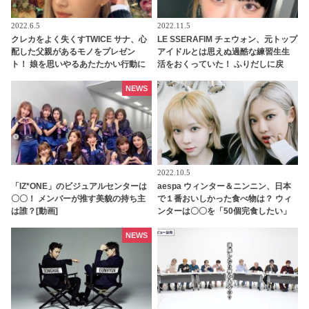
2022.6.5
2022.11.5
クレカをよく失くすTWICE サナ、心
LE SSERAFIM チェウォン、元トップ
配した父親があるモノをプレゼン
アイドルとは思えぬ過酷な練習生生
ト！ 娘を思いやるあたたかい行動に
活をおくっていた！ ふりだしに戻
ほっこり
り、全くの基礎からやり直し・・
「ずいぶん苦労したんだね」
NEWS
2022.10.5
「IZ*ONE」のビジュアルセンターは
aespa ウィンター＆ニンニン、日本
〇〇！ メンバーが推す美貌の持ち主
で１番おいしかった食べ物は？ ウィ
は誰？[動画]
ンターは〇〇を「50個完食したい」
と大体宣言！ 彼女たちが愛してやま
ない日本食とは？
NEWS