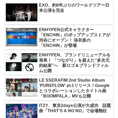
EXO、約6年ぶりのワールドツアー日
本公演を完走
ENHYPEN公式キャラクター
「ENCHIN」のポップアップストアが
渋谷にオープン！ 浴衣姿の
「ENCHIN」が登場
ENHYPEN、ブランドリニューアルを
発表！ 「つながり」を超えた“多次元
的結束”へ 新ロゴ＆ブランドフィル
ム公開
LE SSERAFIM 2nd Studio Album
‘PUREFLOW’ pt.1リリース！Google
とコラボレーションしたタイトル曲
「BOOMPALA」MVも公開
ITZY、東京2days公演が大成功 話題
曲「THAT’S A NO NO」で会場熱狂