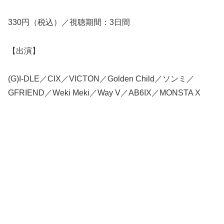
330円（税込）／視聴期間：3日間
【出演】
(G)I-DLE／CIX／VICTON／Golden Child／ソンミ／
GFRIEND／Weki Meki／Way V／AB6IX／MONSTA X