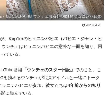
左）LE SSERAFIM ウンチェ（右）Kep1er ヒュニンバヒエ
2023.04.28
が、
Kep1er
の
ヒュニンバヒエ（バヒエ・ジャレ・ヒ
、ウンチェはヒュニンバヒエの意外な一面を知り、困
まっている。
Tube番組
「ウンチェのスター日記」
でのこと。こ
MCを務めるウンチェが出演アイドルと一緒にトーク
らヒュニンバヒエが参加。彼女たちは
4年前からの知り
撮影に臨んでいる。