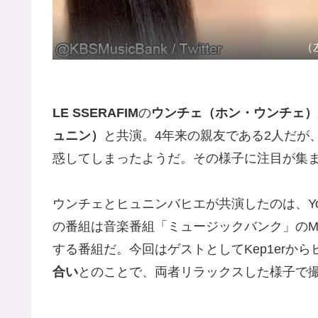
（
LE SSERAFIM
の
ウンチェ（ホン・ウンチェ）
ュニン）
と共演。4年来の親友である2人だが
惑してしまったようだ。その様子に注目が集
ウンチェとヒュニンバヒエが共演したのは、You
の番組は音楽番組「ミュージックバンク」の
する番組だ。今回はゲストとしてKep1erか
合い
とのことで、両者リラックスした様子で