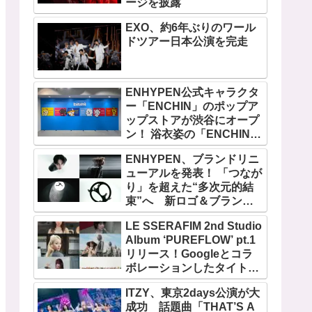
ージを披露
EXO、約6年ぶりのワール
ドツアー日本公演を完走
ENHYPEN公式キャラクタ
ー「ENCHIN」のポップア
ップストアが渋谷にオープ
ン！ 浴衣姿の「ENCHIN」
が登場
ENHYPEN、ブランドリニ
ューアルを発表！ 「つなが
り」を超えた“多次元的結
束”へ 新ロゴ＆ブランド
フィルム公開
LE SSERAFIM 2nd Studio
Album ‘PUREFLOW’ pt.1
リリース！Googleとコラ
ボレーションしたタイトル
曲「BOOMPALA」MVも公
ITZY、東京2days公演が大
開
成功 話題曲「THAT’S A