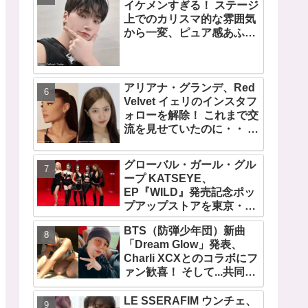
イケメンすぎる！ ステージ
デビュー曲「Magnetic」が
上でのカリスマ的な雰囲気
いきなりの大ヒット
から一変、ピュア感あふれ
るビジュアルに視線殺到
アリアナ・グランデ、Red
Velvet イェリのインスタフ
ォローを解除！ これまで交
流を見せていたのに・・ 一
体なぜ！？ ファンがその理
由を推測
グローバル・ガール・グル
ープ KATSEYE、
EP『WILD』発売記念ポッ
プアップストアを東京・原
宿で開催 限定グッズも登
BTS（防弾少年団）新曲
場
「Dream Glow」発表、
Charli XCXとのコラボにフ
ァン歓喜！ そして...共同制
作者が明かすジミンへの思
い「彼の夢、そして彼の絶
LE SSERAFIM ウンチェ、