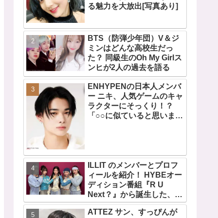
る魅力を大放出[写真あり]
BTS（防弾少年団）V＆ジ
ミンはどんな高校生だっ
た？ 同級生のOh My Girlス
ンヒが2人の過去を語る
ENHYPENの日本人メンバ
ー ニキ、人気ゲームのキャ
ラクターにそっくり！？
「○○に似ていると思いま
す」と正直な本音を自ら告
白・・ あまりにもそっくり
な見た目にファン大爆笑
「客観的な視点で自分を見
てるねｗｗ」
ILLIT のメンバーとプロフ
ィールを紹介！ HYBEオー
ディション番組『R U
Next？』から誕生した、日
本人のイロハとモカを含む
ATTEZ サン、すっぴんが
5人組ガールズグループ！