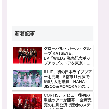
新着記事
グローバル・ガール・グル
ープ KATSEYE、
EP『WILD』発売記念ポッ
プアップストアを東京・原
宿で開催 限定グッズも登
ILLIT、初の日本ライブツア
場
ーを完走 5都市11公演で
約6万人を動員 HANA・
JISOO＆MOMOKAとのス
ペシャルコラボも実現
CORTIS、デビュー後初の
単独ツアーが開幕！ 全席完
売の仁川公演で圧巻のステ