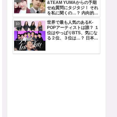
望から生まれた歌」
&TEAM YUMAからの予期
せぬ質問にタジタジ！ それ
を私に聞くの…？ 内向的で
あるからこそ答えに困る彼
世界で最も人気のあるK-
女のリアクションがかわい
POPアーティストは誰？ １
すぎる
位はやっぱりBTS、気にな
る２位、３位は…？ 日本の
ランキングにはKARA、少
女時代もランクイン！ 各国
の個性あふれるデータに注
目殺到