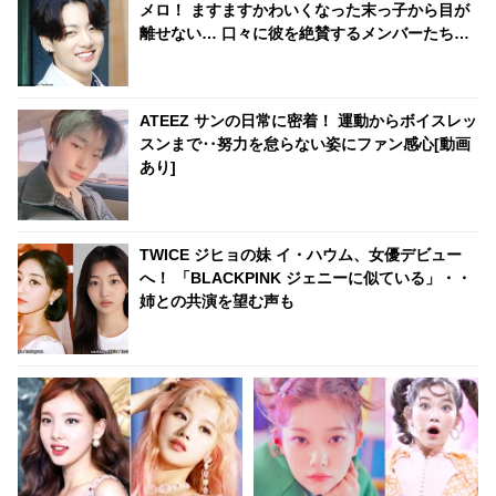
メロ！ ますますかわいくなった末っ子から目が
離せない… 口々に彼を絶賛するメンバーたちの
反応にファン共感
ATEEZ サンの日常に密着！ 運動からボイスレッ
スンまで‥努力を怠らない姿にファン感心[動画
あり]
TWICE ジヒョの妹 イ・ハウム、女優デビュー
へ！ 「BLACKPINK ジェニーに似ている」・・
姉との共演を望む声も