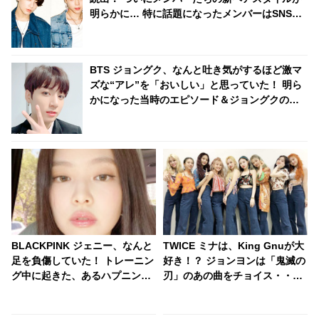
明らかに… 特に話題になったメンバーはSNSの
トレンドを席巻＆新記録を樹立
BTS ジョングク、なんと吐き気がするほど激マ
ズな“アレ”を「おいしい」と思っていた！ 明ら
かになった当時のエピソード＆ジョングクの味
覚にびっくり… メンバーのだれもが酷評したそ
の食べ物の正体とは
BLACKPINK ジェニー、なんと
TWICE ミナは、King Gnuが大
足を負傷していた！ トレーニン
好き！？ ジョンヨンは「鬼滅の
グ中に起きた、あるハプニング
刃」のあの曲をチョイス・・メ
とは一体・・・？
ンバーがおすすめの曲をシェア