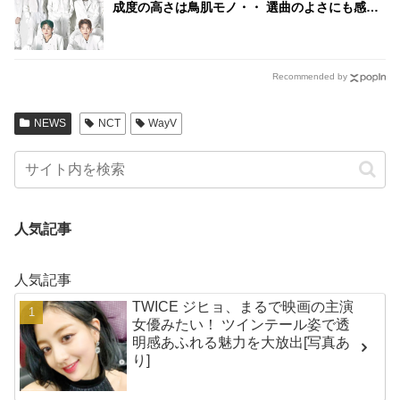
成度の高さは鳥肌モノ・・ 選曲のよさにも感動
の声続々
Recommended by
NEWS
NCT
WayV
人気記事
人気記事
TWICE ジヒョ、まるで映画の主演
女優みたい！ ツインテール姿で透
明感あふれる魅力を大放出[写真あ
り]