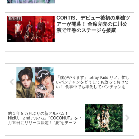
も実現
CORTIS、デビュー後初の単独ツ
EVENTS
アーが開幕！ 全席完売の仁川公
演で圧巻のステージを披露
「僕がやります」 Stray Kids リノ、忙し
いバンチャンをどうしても放っておけな
い！ 食事中でも率先してバンチャンをサ
ポート… どんなときも気づかいを忘れな
い彼の優しさに感動
約１年８カ月ぶりの新アルバム！
NiziU、２ndアルバム『COCONUT』を７
月19日にリリース決定！ “夏”をテーマと
したコンセプチュアルなアルバムに！ 今
年の夏を彩る、“NiziUの夏祭り”から目が
離せない