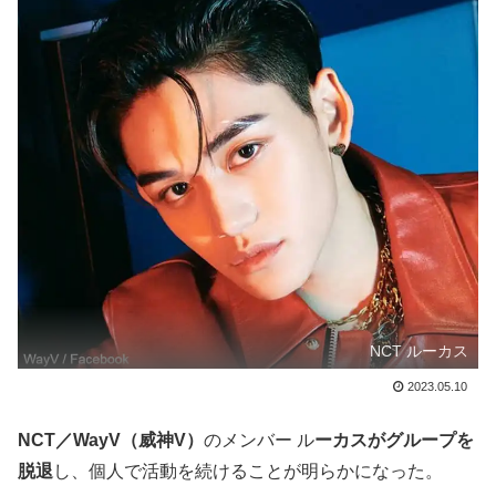
NCT ルーカス
2023.05.10
NCT／WayV（威神V）
のメンバー ル
ーカスがグループを
脱退
し、個人で活動を続けることが明らかになった。