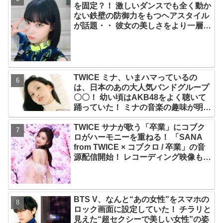
を固定？！ 激しいダンスでも全く動か
ない鉄壁の防御力をもつヘアスタイル
が話題・・ 彼女の美しさをより一層引
き立たせる最強の前髪に視線集中
TWICE ミナ、いまハマっているの
は、日本のあの大人気バンドグループ
〇〇！ 幼い頃はAKB48をよく聴いて
踊っていた！ ミナの音楽の趣味が明ら
かに
TWICE サナが歌う「卒業」にコブク
ロがハーモニーを重ねる！ 「SANA
from TWICE × コブクロ / 卒業」の音
源配信開始！ レコーディング映像も公
開
BTS V、なんと“あの女性”をスマホの
ロック画面に設定していた！ チラリと
見えた“超セクシーで美しい女性”の姿