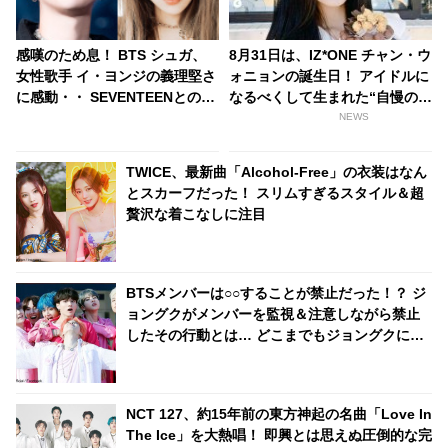
感嘆のため息！ BTS シュガ、
8月31日は、IZ*ONE チャン・ウ
女性歌手 イ・ヨンジの義理堅さ
ォニョンの誕生日！ アイドルに
に感動・・ SEVENTEENとのコ
なるべくして生まれた“自慢の末
ラボの裏側に興味津々
っ子”のトリビアをご紹介
NEWS
TWICE、最新曲「Alcohol-Free」の衣装はなん
とスカーフだった！ スリムすぎるスタイル＆超
贅沢な着こなしに注目
BTSメンバーは○○することが禁止だった！？ ジ
ョングクがメンバーを監視＆注意しながら禁止
したその行動とは… どこまでもジョングクにや
られっぱなしなメンバー＆一生懸命すぎるジョ
ングクのやりとりが面白すぎると話題に
NCT 127、約15年前の東方神起の名曲「Love In
The Ice」を大熱唱！ 即興とは思えぬ圧倒的な完