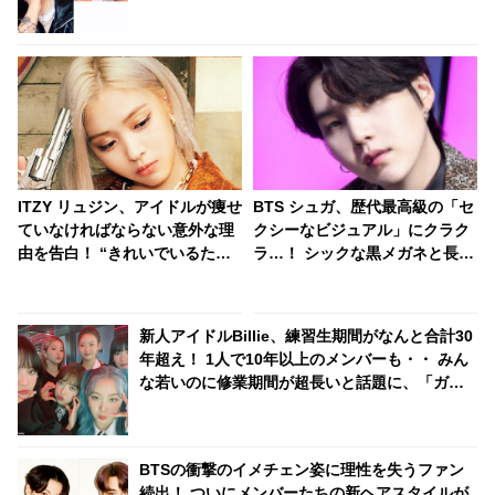
表現するジョングクの爆弾発言に爆笑「そんな
風に思ってたんだｗ」
ITZY リュジン、アイドルが痩せ
BTS シュガ、歴代最高級の「セ
ていなければならない意外な理
クシーなビジュアル」にクラク
由を告白！ “きれいでいるため”
ラ…！ シックな黒メガネと長め
ではなく〇〇のためだっ
の前髪がカッコよすぎる・・ 大
た・・！？
人の余裕あふれる美貌にくぎづ
け「色気ヤバい」
新人アイドルBillie、練習生期間がなんと合計30
年超え！ 1人で10年以上のメンバーも・・ みん
な若いのに修業期間が超長いと話題に、「ガル
プラ」10位キム・スヨンも合流へ
BTSの衝撃のイメチェン姿に理性を失うファン
続出！ ついにメンバーたちの新ヘアスタイルが