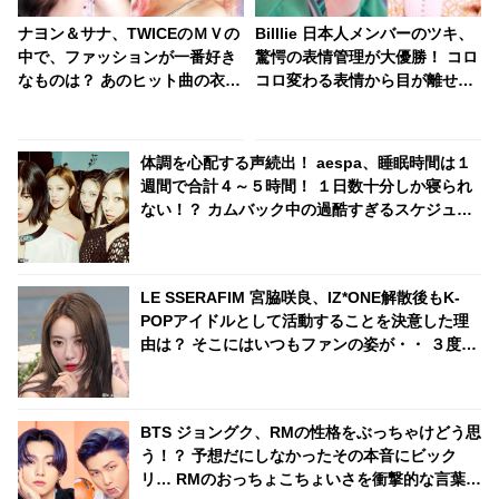
ナヨン＆サナ、TWICEのＭＶの
Billlie 日本人メンバーのツキ、
中で、ファッションが一番好き
驚愕の表情管理が大優勝！ コロ
なものは？ あのヒット曲の衣装
コロ変わる表情から目が離せな
やヘアメイクのお気に入りポイ
い… 大バズリ中のチッケムがな
ントを告白
んと200万回再生を突破
体調を心配する声続出！ aespa、睡眠時間は１
週間で合計４～５時間！ １日数十分しか寝られ
ない！？ カムバック中の過酷すぎるスケジュー
ルに衝撃
LE SSERAFIM 宮脇咲良、IZ*ONE解散後もK-
POPアイドルとして活動することを決意した理
由は？ そこにはいつもファンの姿が・・ ３度目
のデビューを果たした彼女のアイドルに対する
熱い思いに感動
BTS ジョングク、RMの性格をぶっちゃけどう思
う！？ 予想だにしなかったその本音にビック
リ… RMのおっちょこちょいさを衝撃的な言葉で