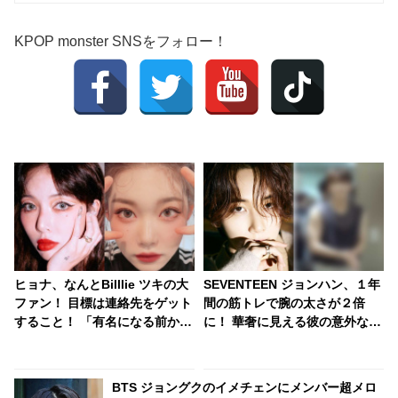
KPOP monster SNSをフォロー！
ヒョナ、なんとBilllie ツキの大
SEVENTEEN ジョンハン、１年
ファン！ 目標は連絡先をゲット
間の筋トレで腕の太さが２倍
すること！ 「有名になる前から
に！ 華奢に見える彼の意外な一
ファンでした」熱烈な愛にツキ
面・・ そのたくましい筋肉にフ
大感激
ァン大興奮
BTS ジョングクのイメチェンにメンバー超メロ