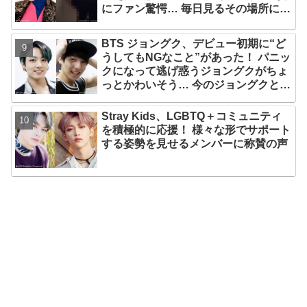
にファン驚愕… 毎日見るその場所にV
が選んだ女性の正体がまさにピッタリ
だと納得＆感動
BTS ジョングク、デビュー初期に“ど
うしてもNGなこと”があった！ パニッ
クになって逃げ惑うジョングクがちょ
っとかわいそう… 今のジョングクと比
べたあどけない姿が愛らしすぎるとフ
ァンメロメロ
Stray Kids、LGBTQ＋コミュニティ
を積極的に応援！ 様々な形でサポート
する姿勢を見せるメンバーに称賛の声