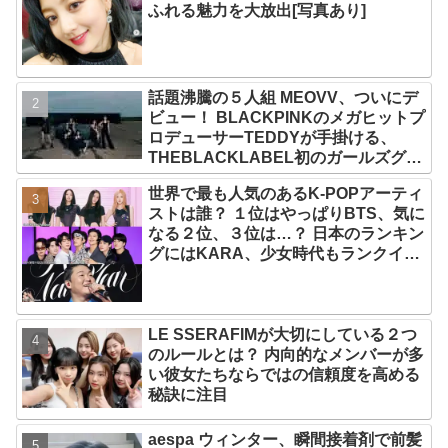
ふれる魅力を大放出[写真あり]
話題沸騰の５人組 MEOVV、ついにデ
ビュー！ BLACKPINKのメガヒットプ
ロデューサーTEDDYが手掛ける、
THEBLACKLABEL初のガールズグル
ープ！ デビューシングル「MEOW」
世界で最も人気のあるK-POPアーティ
をリリース
ストは誰？ １位はやっぱりBTS、気に
なる２位、３位は…？ 日本のランキン
グにはKARA、少女時代もランクイ
ン！ 各国の個性あふれるデータに注目
殺到
LE SSERAFIMが大切にしている２つ
のルールとは？ 内向的なメンバーが多
い彼女たちならではの信頼度を高める
秘訣に注目
aespa ウィンター、瞬間接着剤で前髪