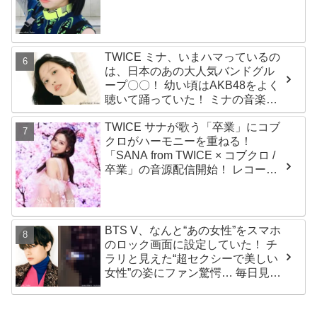
の前髪に視線集中
TWICE ミナ、いまハマっているの
は、日本のあの大人気バンドグル
ープ〇〇！ 幼い頃はAKB48をよく
聴いて踊っていた！ ミナの音楽の
趣味が明らかに
TWICE サナが歌う「卒業」にコブ
クロがハーモニーを重ねる！
「SANA from TWICE × コブクロ /
卒業」の音源配信開始！ レコーデ
ィング映像も公開
BTS V、なんと“あの女性”をスマホ
のロック画面に設定していた！ チ
ラリと見えた“超セクシーで美しい
女性”の姿にファン驚愕… 毎日見る
その場所にVが選んだ女性の正体が
まさにピッタリだと納得＆感動