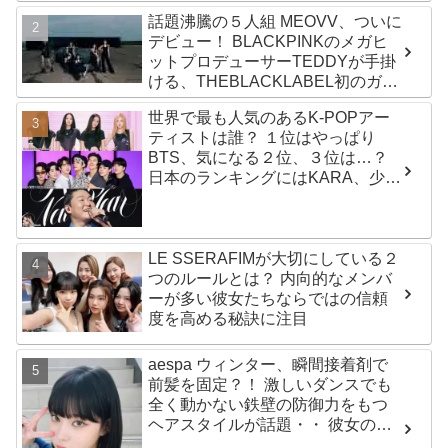
話題沸騰の５人組 MEOVV、ついに
デビュー！ BLACKPINKのメガヒ
ットプロデューサーTEDDYが手掛
ける、THEBLACKLABEL初のガー
ルズグループ！ デビューシングル
世界で最も人気のあるK-POPアー
「MEOW」をリリース
ティストは誰？ １位はやっぱり
BTS、気になる２位、３位は…？
日本のランキングにはKARA、少女
時代もランクイン！ 各国の個性あ
ふれるデータに注目殺到
LE SSERAFIMが大切にしている２
つのルールとは？ 内向的なメンバ
ーが多い彼女たちならではの信頼
度を高める秘訣に注目
aespa ウィンター、瞬間接着剤で
前髪を固定？！ 激しいダンスでも
全く動かない鉄壁の防御力をもつ
ヘアスタイルが話題・・ 彼女の美
しさをより一層引き立たせる最強