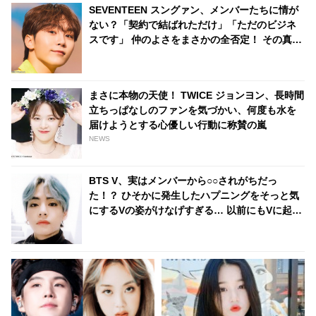
SEVENTEEN スングァン、メンバーたちに情が
ない？「契約で結ばれただけ」「ただのビジネ
スです」 仲のよさをまさかの全否定！ その真相
とは・・？ 持ち前のバラエティセンスに爆笑
まさに本物の天使！ TWICE ジョンヨン、長時間
立ちっぱなしのファンを気づかい、何度も水を
届けようとする心優しい行動に称賛の嵐
NEWS
BTS V、実はメンバーから○○されがちだっ
た！？ ひそかに発生したハプニングをそっと気
にするVの姿がけなげすぎる… 以前にもVに起き
ていたそのまさかの事態にファンの視線集中