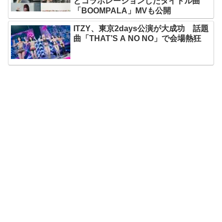
とコラボレーションしたタイトル曲
「BOOMPALA」MVも公開
ITZY、東京2days公演が大成功 話題
曲「THAT’S A NO NO」で会場熱狂