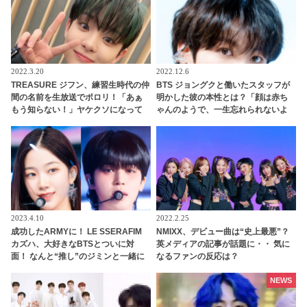
達とはいったいダレ？
2022.3.20
2022.12.6
TREASURE ジフン、練習生時代の仲
BTS ジョングクと働いたスタッフが
間の名前を生放送でポロリ！「あぁ
明かした彼の本性とは？「顔は赤ち
もう知らない！」ヤケクソになって
ゃんのようで、一生忘れられないよ
次々と暴露・・ CIXからAB6IXまで、
うな香りがしました」ジョングクに
豪華すぎる交友関係はいったい誰？
魅了されたダンサーのコメントにフ
ァン興味津々
2023.4.10
2022.2.25
成功したARMYに！ LE SSERAFIM
NMIXX、デビュー曲は“史上最悪”？
カズハ、大好きなBTSとついに対
英メディアの記事が話題に・・ 気に
面！ なんと“推し”のジミンと一緒に
なるファンの反応は？
ダンス・・ ずっと憧れていた人との
コラボ実現にうれしさ爆発
NEWS