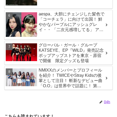
法とは？
aespa、大胆にチェンジした髪色で
「コーチェラ」に向けて出国！ 鮮
やかなパープルにアッシュグレ
イ・・ 「二次元感増してる」 アバ
ターと完全一致のその姿に悶絶
グローバル・ガール・グループ
KATSEYE、EP『WILD』発売記念
ポップアップストアを東京・原宿
で開催 限定グッズも登場
NMIXXのメンバーとプロフィール
を紹介！ TWICEやStray Kidsの後
輩として注目！ 斬新なデビュー曲
「O.O」は世界中で話題に！ 第４
世代を代表する美女ソリュンをは
じめ、全員ビジュアルメンバーと
いわれるその魅力をチェック
04h
こちらも読まれています！