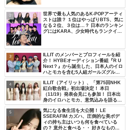
世界で最も人気のあるK-POPアーティ
ストは誰？ １位はやっぱりBTS、気に
なる２位、３位は…？ 日本のランキン
グにはKARA、少女時代もランクイ
ン！ 各国の個性あふれるデータに注目
殺到
ILLIT のメンバーとプロフィールを紹
介！ HYBEオーディション番組『R U
Next？』から誕生した、日本人のイロ
ハとモカを含む5人組ガールズグルー
プ！ デビュー曲「Magnetic」がいき
ILLIT（アイリット）、「第75回NHK
なりの大ヒット
紅白歌合戦」初出場決定！ 本日
（11/19）発表会見にも参加！ 日本出
身のイロハとモカ、意気込みを語る
「ずっと夢見てたステージ…嬉しくて
気になる食生活を大公開！ LE
光栄」
SSERAFIM カズハ、圧倒的な美ボデ
ィの持ち主はいつも何を食べている
の？ 意外と食べる・・ 好きなものを