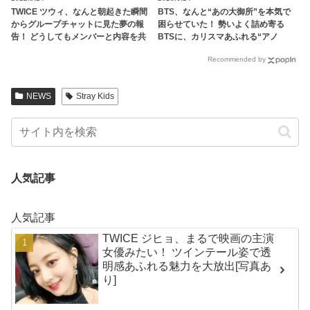
TWICE ツウィ、なんと朝起きた瞬間
BTS、なんと“あの大御所”を本気で
からグループチャットに見た夢の報
困らせていた！ 勢いよく詰め寄る
告！ どうしてもメンバーと内容を共
BTSに、カリスマあふれる“アノ
有したい！ そのかわいすぎる姿にほ
人”も思わず逃げ腰… 尊敬の気持ちが
Recommended by
っこり
強すぎるあまり起きてしまったまさ
かの事態にファン大爆笑
NEWS
Stray Kids
人気記事
人気記事
TWICE ジヒョ、まるで映画の主演
女優みたい！ ツインテール姿で透
明感あふれる魅力を大放出[写真あ
り]