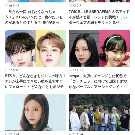
2019.9.28
2022.7.3
「見たら一口あげたくなっちゃ
TWICE、LE SSERAFIMら人気アイド
う！」BTSのジンには、食べたいも
ルが続々と新トレンドに挑戦！ アン
のがあると必ずとる“行動”があっ
ダーウェアの紐をチラッと見せ
た！ メンバーも思わず譲ってしま
る・・ セクシーすぎるスタイルにフ
う、世渡り上手な行動とは？
ァンの反応は？
2022.8.18
2022.4.21
BTS V、どんなときもジミンの味方！
aespa、大胆にチェンジした髪色で
アレが上手にできない彼を見てすぐ
「コーチェラ」に向けて出国！ 鮮や
にフォロー・・ どんなこともポジテ
かなパープルにアッシュグレイ・・
ィブにとらえるVらしい発言にほっこ
「二次元感増してる」 アバターと完
り
全一致のその姿に悶絶
2022.3.24
2021.1.24