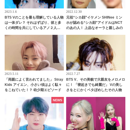
2023.1.6
2022.12.30
BTS Vのことを最も理解している人物
元祖“シカ顔”イケメン SHINee ミン
は一体ダレ？ それはずばり、彼と多
ホが認める“シカ顔”アイドルはNCT
くの時間を共にしているアノ２人…
のあの人！ 上品なオーラと親しみの
満面の笑みで「僕のことを知りすぎ
ある雰囲気を兼ね備えたイケメンと
てる！」と太鼓判を押す様子がかわ
は一体ダレ？
いすぎる
2023.5.11
2022.7.27
「両親によく言われてました」 Stray
BTS V、その美貌で大親友をメロメロ
Kids アイエン、小さい頃はよく駄々
に！ 「寝起きでも綺麗だ」 Vの美し
をこねていた！？ 幼少期エピソード
さをとにかくベタぼめしたその人物
がかわいすぎる
とは…？ 友人をも魅了してしまうVの
ビジュアルにファン感動
NEWS