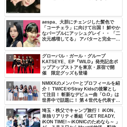
食べつつ健康を維持する方法とは？
aespa、大胆にチェンジした髪色で
「コーチェラ」に向けて出国！ 鮮やか
なパープルにアッシュグレイ・・ 「二
次元感増してる」 アバターと完全一致
のその姿に悶絶
グローバル・ガール・グループ
KATSEYE、EP『WILD』発売記念ポ
ップアップストアを東京・原宿で開
催 限定グッズも登場
NMIXXのメンバーとプロフィールを紹
介！ TWICEやStray Kidsの後輩とし
て注目！ 斬新なデビュー曲「O.O」は
世界中で話題に！ 第４世代を代表する
美女ソリュンをはじめ、全員ビジュア
埼玉・秩父でキャンプ旅行！ iKON、
ルメンバーといわれるその魅力をチェ
単独リアリティ番組「GET READY,
ック
iKON TIME!～iKONICのためなら～ 」