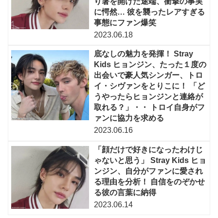
り箸を開けた途端、衝撃の事実
に愕然… 彼を襲ったレアすぎる
事態にファン爆笑
2023.06.18
底なしの魅力を発揮！ Stray
Kids ヒョンジン、たった１度の
出会いで豪人気シンガー、トロ
イ・シヴァンをとりこに！ 「ど
うやったらヒョンジンと連絡が
取れる？」・・ トロイ自身がフ
ァンに協力を求める
2023.06.16
「顔だけで好きになったわけじ
ゃないと思う」 Stray Kids ヒョ
ンジン、自分がファンに愛され
る理由を分析！ 自信をのぞかせ
る彼の言葉に納得
2023.06.14