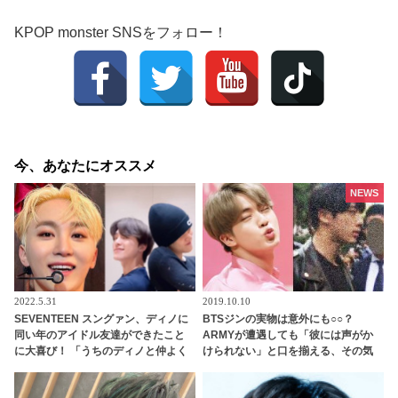
KPOP monster SNSをフォロー！
今、あなたにオススメ
NEWS
2022.5.31
2019.10.10
SEVENTEEN スングァン、ディノに
BTSジンの実物は意外にも○○？
同い年のアイドル友達ができたこと
ARMYが遭遇しても「彼には声がか
に大喜び！ 「うちのディノと仲よく
けられない」と口を揃える、その気
してくれてありがとう」 うれしすぎ
になる理由とは？
て動画を再生しまくり！ ディノの友