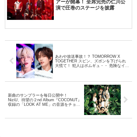
アーが開幕！ 全席完売の仁川公
演で圧巻のステージを披露
あわや放送事故！？ TOMORROW X
TOGETHER スビン、ズボンを下げられ
大慌て！ 犯人はボムギュ・・ 危険なイタ
ズラに焦るスビンがかわいすぎる
新曲のサンプラーを毎日公開中！
NiziU、待望の２nd Album『COCONUT』
収録の「LOOK AT ME」の音源をチョイ
出し！ ７月５日（水）にはアルバムの先
行配信スタートへ