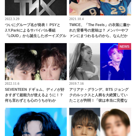
2022.3.29
2021.10.4
ついにグループ名が発表！ PSYと
TWICE、「The Feels」の衣装に書か
J.Y.Parkによるサバイバル番組
れた背番号の意味は？ メンバーやフ
「LOUD」から誕生したボーイズグル
ァンにまつわるものから、なんだか
ープ“TNX”、５月17日に待望のデビ
テキトー（？）なものまで・・ 気に
ューへ
なるその意味とは？
NEWS
2022.11.6
2019.7.16
SEVENTEEN ドギョム、ディノが好
アリアナ・グランデ、BTS ジョング
きすぎて超能力が使えるように！？
クのルックスと人柄を大絶賛してい
何も言わずとも心のうちがわか
たことが判明！「彼は本当に完璧な
る・・「以心伝心」な２人の姿にく
人だった」ジョングクのモテ男ぶり
ぎづけ
にファンは脱帽「彼は世界の歌姫ま
でも虜にする」