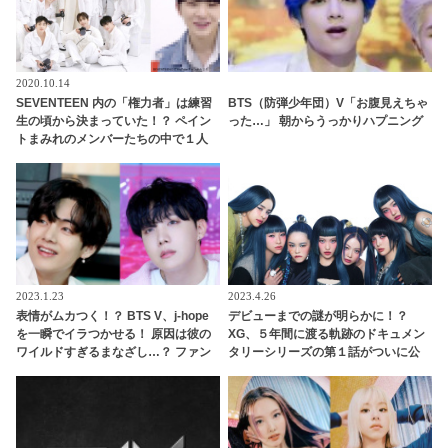
2020.10.14
SEVENTEEN 内の「権力者」は練習
BTS（防弾少年団）V「お腹見えちゃ
生の頃から決まっていた！？ ペイン
った…」 朝からうっかりハプニング
トまみれのメンバーたちの中で１人
だけキレイなままだったその人物と
は・・？
2023.1.23
2023.4.26
表情がムカつく！？ BTS V、j-hope
デビューまでの謎が明らかに！？
を一瞬でイラつかせる！ 原因は彼の
XG、５年間に渡る軌跡のドキュメン
ワイルドすぎるまなざし…？ ファン
タリーシリーズの第１話がついに公
とは正反対なコメントを放つj-hopeの
開！ 2018年のメンバーたちの姿も
本音に爆笑