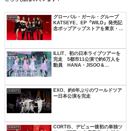
グローバル・ガール・グループ
NEWS
KATSEYE、EP『WILD』発売記
念ポップアップストアを東京・原
宿で開催 限定グッズも登場
ILLIT、初の日本ライブツアーを
NEWS
完走 5都市11公演で約6万人を
動員 HANA・JISOO＆
MOMOKAとのスペシャルコラボ
も実現
EXO、約6年ぶりのワールドツア
EVENTS
ー日本公演を完走
CORTIS、デビュー後初の単独ツ
EVENTS