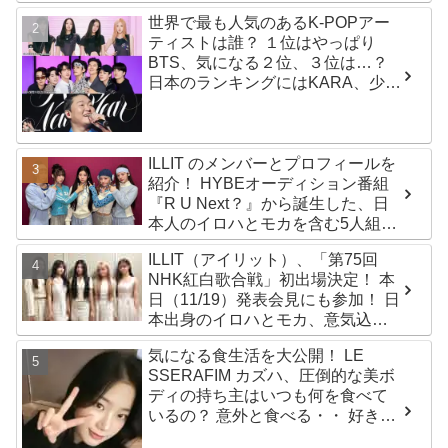
世界で最も人気のあるK-POPアー
ティストは誰？ １位はやっぱり
BTS、気になる２位、３位は…？
日本のランキングにはKARA、少女
時代もランクイン！ 各国の個性あ
ふれるデータに注目殺到
ILLIT のメンバーとプロフィールを
紹介！ HYBEオーディション番組
『R U Next？』から誕生した、日
本人のイロハとモカを含む5人組ガ
ールズグループ！ デビュー曲
ILLIT（アイリット）、「第75回
「Magnetic」がいきなりの大ヒッ
NHK紅白歌合戦」初出場決定！ 本
ト
日（11/19）発表会見にも参加！ 日
本出身のイロハとモカ、意気込み
を語る「ずっと夢見てたステー
気になる食生活を大公開！ LE
ジ…嬉しくて光栄」
SSERAFIM カズハ、圧倒的な美ボ
ディの持ち主はいつも何を食べて
いるの？ 意外と食べる・・ 好きな
ものを食べつつ健康を維持する方