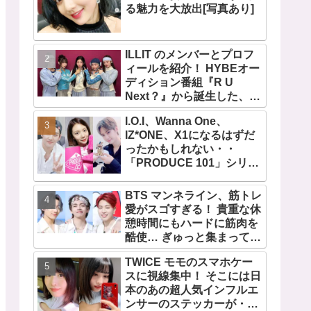
る魅力を大放出[写真あり]
ILLIT のメンバーとプロフ
ィールを紹介！ HYBEオー
ディション番組『R U
Next？』から誕生した、日
本人のイロハとモカを含む
I.O.I、Wanna One、
5人組ガールズグループ！
IZ*ONE、X1になるはずだ
デビュー曲「Magnetic」が
ったかもしれない・・
いきなりの大ヒット
「PRODUCE 101」シリー
ズの不正投票操作で脱落さ
せられた練習生12人の氏名
BTS マンネライン、筋トレ
が公表
愛がスゴすぎる！ 貴重な休
憩時間にもハードに筋肉を
酷使… ぎゅっと集まってお
互いの体に負荷をかけあう
TWICE モモのスマホケー
３人のトレーニング風景が
スに視線集中！ そこには日
かわいすぎるとファンくぎ
本のあの超人気インフルエ
づけ
ンサーのステッカーが・・