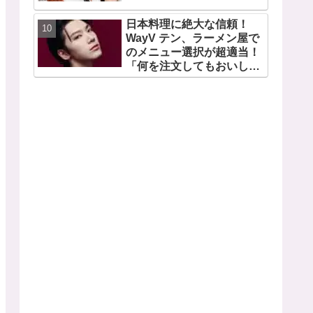
日本料理に絶大な信頼！
WayV テン、ラーメン屋で
のメニュー選択が超適当！
「何を注文してもおいしい
から・・」日本の食べ物に
関する持論を明かす