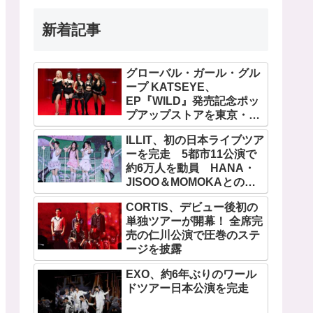
新着記事
グローバル・ガール・グル
ープ KATSEYE、
EP『WILD』発売記念ポッ
プアップストアを東京・原
宿で開催 限定グッズも登
ILLIT、初の日本ライブツア
場
ーを完走 5都市11公演で
約6万人を動員 HANA・
JISOO＆MOMOKAとのス
ペシャルコラボも実現
CORTIS、デビュー後初の
単独ツアーが開幕！ 全席完
売の仁川公演で圧巻のステ
ージを披露
EXO、約6年ぶりのワール
ドツアー日本公演を完走