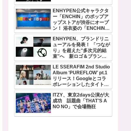
ENHYPEN公式キャラクタ
ー「ENCHIN」のポップア
ップストアが渋谷にオープ
ン！ 浴衣姿の「ENCHIN」
が登場
ENHYPEN、ブランドリニ
ューアルを発表！ 「つなが
り」を超えた“多次元的結
束”へ 新ロゴ＆ブランド
フィルム公開
LE SSERAFIM 2nd Studio
Album ‘PUREFLOW’ pt.1
リリース！Googleとコラ
ボレーションしたタイトル
曲「BOOMPALA」MVも公
ITZY、東京2days公演が大
開
成功 話題曲「THAT’S A
NO NO」で会場熱狂