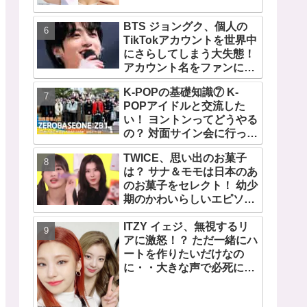
TWICEの大ファンを公言す
るその人物は大よろこび！
BTS ジョングク、個人の
まさに「成功したファン」
TikTokアカウントを世界中
だと話題沸騰
にさらしてしまう大失態！
アカウント名をファンにい
じられてタジタジに
K-POPの基礎知識⑦ K-
POPアイドルと交流した
い！ ヨントンってどうやる
の？ 対面サイン会に行って
みたい！ ショケ、お見送り
TWICE、思い出のお菓子
会、握手会・・・リリース
は？ サナ＆モモは日本のあ
イベントあれこれを紹介
のお菓子をセレクト！ 幼少
期のかわいらしいエピソー
ドも公開
ITZY イェジ、無視するリ
アに激怒！？ ただ一緒にハ
ートを作りたいだけなの
に・・大きな声で必死にア
ピールする姿がかわいすぎ
る[動画]