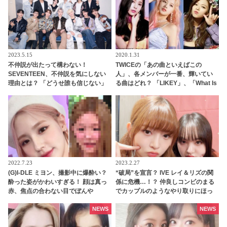
2023.5.15
2020.1.31
不仲説が出たって構わない！
TWICEの「あの曲といえばこの
SEVENTEEN、不仲説を気にしない
人」、各メンバーが一番、輝いてい
理由とは？ 「どうせ誰も信じない」
る曲はどれ？ 「LIKEY」、「What Is
メンバーの固い絆がわかる一言にフ
Love」、「Feel Special」・・
ァン感動
2022.7.23
2023.2.27
(G)I-DLE ミヨン、撮影中に爆酔い？
“破局”を宣言？ IVE レイ＆リズの関
酔った姿がかわいすぎる！ 顔は真っ
係に危機…！？ 仲良しコンビのまる
赤、焦点の合わない目でぼんや
でカップルのようなやり取りにほっ
り・・ 無防備な姿にメロメロ
こり
NEWS
NEWS