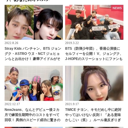
NEWS
2022.8.26
2019.3.22
Stray Kids バンチャン、BTS ジョン
BTS（防弾少年団）、香港公演後に
グク・ASTRO ウヌ・NCT ジェヒョ
セルフィーを公開！ V、ジョングク、
ンらとお出かけ！ 豪華アイドルがそ
J-HOPEのスリーショットにファンも
ろう同い年グループ“97ズ”に仲間入
メロメロ
り・・ ジョングクの英語力アップに
も納得
2022.12.17
2021.9.17
NewJeans、なんとデビュー後２カ
TWICE ナヨン、キモだめし中に絶対
月で練習生期間中のコストをすべて
やってはいけない反則！ 「ある意味
回収！ 異例のスピード成功に驚きの
かしこい（笑）」 ルール違反ぎりぎ
声・・ 早くも給料をゲットしたメン
りの、とんでもない行為に大爆笑