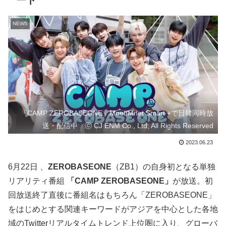
ート
NEWS
「CAMP ZEROBASEONE」Mnet/Mnet Smart +で日韓同時放
送・配信中 ⓒ CJ ENM Co., Ltd, All Rights Reserved
2023.06.23
6月22日 、
ZEROBASEONE
（ZB1）の自身初となる単独
リアリティ番組
「CAMP ZEROBASEONE」
が放送。初
回放送終了直後に番組名はもちろん「ZEROBASEONE」
をはじめとする関連キーワードがアジアを中心とした各地
域のTwitterリアルタイムトレンド上位圏に入り、グローバ