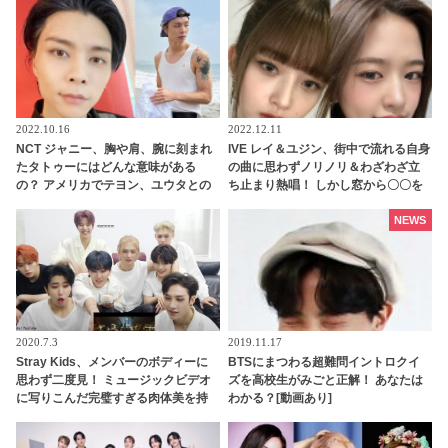
バーたちのお金の使い道は・・？
2022.10.16
2022.12.11
NCT ジャニー、胸や肩、腕に刻まれ
IVE レイ＆ユジン、街中で流れる自身
たタトゥーにはどんな意味がある
の曲に思わずノリノリ＆わざわざ立
の？ アメリカでテヨン、ユウタとの
ち止まり熱唱！ しかし窓から〇〇を
お揃いもゲット！？
感じて…？ ２人が取ったかわいらし
い反応にほっこり
NEWS
2020.7.3
2019.11.17
Stray Kids、メンバーのボディーに
BTSにまつわる超難問イントロクイ
思わず二度見！ ミュージックビデオ
ズを高校生がみごと正解！ あなたは
に写りこんだ完璧すぎる肉体美を持
わかる？[動画あり]
つメンバーとは一体？