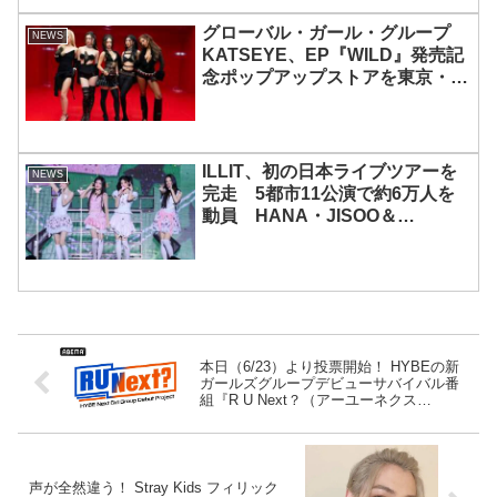
グローバル・ガール・グループ
NEWS
KATSEYE、EP『WILD』発売記
念ポップアップストアを東京・原
宿で開催 限定グッズも登場
ILLIT、初の日本ライブツアーを
NEWS
完走 5都市11公演で約6万人を
動員 HANA・JISOO＆
MOMOKAとのスペシャルコラボ
も実現
本日（6/23）より投票開始！ HYBEの新
ガールズグループデビューサバイバル番
組『R U Next？（アーユーネクス
ト？）』第1話予告映像公開！「ただの天
才です」・・ コーチ陣を感嘆させた初ス
テージ！ ネクストガールズグループの主
人公は？
声が全然違う！ Stray Kids フィリック