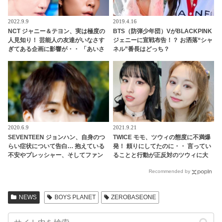
2022.9.9
2019.4.16
NCT ジャニー＆テヨン、実は極度の
BTS（防弾少年団）VがBLACKPINK
人見知り！ 芸能人の友達がいなさす
ジェニーに宣戦布告！？ お洒落“シャ
ぎてある企画に影響が・・ 「あいさ
ネル”番長はどっち？
つすら心臓が張り裂けそう」 想像以
上に低い社会性にびっくり
2020.6.9
2021.9.21
SEVENTEEN ジョンハン、自身のつ
TWICE モモ、ツウィの態度に不満爆
らい症状について告白… 抱えている
発！ 頼りにしてたのに・・ 言ってい
不安やプレッシャー、そしてファン
ることと行動が正反対のツウィに大
やメンバーへの本音まで… ジョンハ
爆笑
Recommended by
ンが語った素直な思いにファン涙
NEWS
BOYS PLANET
ZEROBASEONE