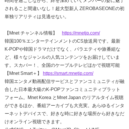
時間を過ごしながら、絆を深めていくメンバーの姿に魅了
されること間違いなし！超大型新人 ZEROBASEONEの初
単独リアリティは見逃せない。
【Mnet チャンネル情報】
https://mnetjp.com/
韓国100％エンターテインメントのCS放送局です。最新
K-POPや韓国ドラマだけでなく、バラエティや旅番組な
ど、様々なジャンルの人気コンテンツをお届けしていま
す。スカパー！、全国のケーブルテレビほかで視聴可能
【Mnet Smart＋】
https://smart.mnetjp.com/
韓国エンタメ動画配信サービスとファンコミュニティが融
合した日本最大級のK-POPファンコミュニティプラット
フォーム。Mnet Korea とMnet Japan のリアルタイム視聴
ができるほか、番組アーカイブも大充実。あらゆるインタ
ーネットデバイスで、好きな時に好きな場所から好きなだ
けオンライン視聴できます。