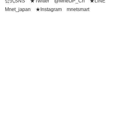
公式SNS ★Twitter @MnetJP_Ch ★LINE
Mnet_japan ★Instagram mnetsmart