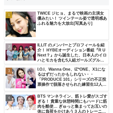
TWICE ジヒョ、まるで映画の主演女
優みたい！ ツインテール姿で透明感あ
ふれる魅力を大放出[写真あり]
ILLIT のメンバーとプロフィールを紹
介！ HYBEオーディション番組『R U
Next？』から誕生した、日本人のイロ
ハとモカを含む5人組ガールズグルー
プ！ デビュー曲「Magnetic」がいき
I.O.I、Wanna One、IZ*ONE、X1にな
なりの大ヒット
るはずだったかもしれない・・
「PRODUCE 101」シリーズの不正投
票操作で脱落させられた練習生12人の
氏名が公表
BTS マンネライン、筋トレ愛がスゴす
ぎる！ 貴重な休憩時間にもハードに筋
肉を酷使… ぎゅっと集まってお互いの
体に負荷をかけあう３人のトレーニン