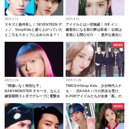
2023.1.11
2023.4.12
スキズと超仲良し！ SEVENTEEN デ
アイドルとは一切無縁！ IVE イソ、
ィノ、StrayKidsと盛り上がっていた
練習生になる前の夢は医者！ 以前は
ところをスタッフに止められる？！
音楽にも関心ゼロ・・ 意外な過去に
手を引っ張られて自分のグループの
ビックリ
元へ連行・・ かわいすぎる一部始終
NEWS
に爆笑
2023.2.24
2019.11.26
「間違いなく特別な子」
TWICEやStray Kids、少女時代ユナ
BABYMONSTER チキータ、なんと
も・・元KARA ハラの死去を受け、
練習期間３ヶ月でグループに電撃合
K-POPアイドルたちが全身「黒」の
流していた！ BLACKPINK リサも太
衣装で登場
鼓判！ 圧巻の才能でYGエンタの重鎮
NEWS
を唸らせる