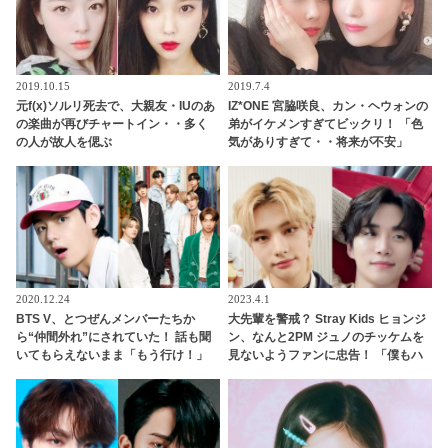
2019.10.15
2019.7.4
元f(x)ソルリ死去で、大親友・IUのあ
IZ*ONE 宮脇咲良、カン・ヘウォンの
の楽曲が再びチャートイン・・多く
弟がイケメンすぎてビックリ！ 「色
の人が故人を偲ぶ
気がありすぎて・・将来が不安」
2020.12.24
2023.4.1
BTS V、とつぜんメンバーたちか
大先輩を警戒？ Stray Kids ヒョンジ
ら“仲間外れ”にされていた！ 話も聞
ン、なんと2PM ジュノのチッケムを
いてもらえないまま「もう行け！」
見ないようファンに忠告！ 「僕もハ
と見捨てられて… 口々にVをバカにし
マりそうだった」… STAYを束縛した
てからかうメンバーたちの団結力＆V
驚きの理由がかわいすぎる
のリアクションに爆笑