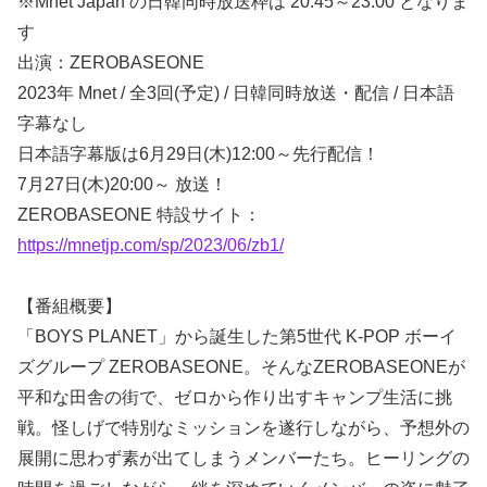
※Mnet Japan の日韓同時放送枠は 20:45～23:00 となりま
す
出演：ZEROBASEONE
2023年 Mnet / 全3回(予定) / 日韓同時放送・配信 / 日本語
字幕なし
日本語字幕版は6月29日(木)12:00～先行配信！
7月27日(木)20:00～ 放送！
ZEROBASEONE 特設サイト：
https://mnetjp.com/sp/2023/06/zb1/
【番組概要】
「BOYS PLANET」から誕生した第5世代 K-POP ボーイ
ズグループ ZEROBASEONE。そんなZEROBASEONEが
平和な田舎の街で、ゼロから作り出すキャンプ生活に挑
戦。怪しげで特別なミッションを遂行しながら、予想外の
展開に思わず素が出てしまうメンバーたち。ヒーリングの