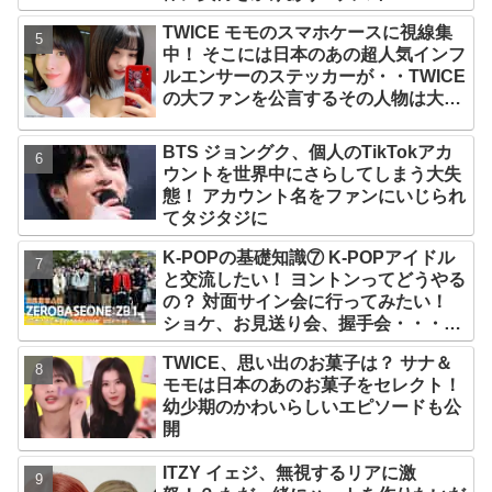
グ風景がかわいすぎるとファンくぎづ
TWICE モモのスマホケースに視線集
け
中！ そこには日本のあの超人気インフ
ルエンサーのステッカーが・・TWICE
の大ファンを公言するその人物は大よ
ろこび！ まさに「成功したファン」だ
と話題沸騰
BTS ジョングク、個人のTikTokアカ
ウントを世界中にさらしてしまう大失
態！ アカウント名をファンにいじられ
てタジタジに
K-POPの基礎知識⑦ K-POPアイドル
と交流したい！ ヨントンってどうやる
の？ 対面サイン会に行ってみたい！
ショケ、お見送り会、握手会・・・リ
リースイベントあれこれを紹介
TWICE、思い出のお菓子は？ サナ＆
モモは日本のあのお菓子をセレクト！
幼少期のかわいらしいエピソードも公
開
ITZY イェジ、無視するリアに激