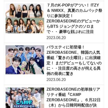
７月のK-POPがアツい！ ITZY
＆ NMIXX、真夏のカムバック祭
りに参加決定！
ZEROBASEONEのデビューか
らBTS ジョングクのソロま
で・・ 豪華な顔ぶれに注目
2023.06.20
バラエティに初登場！
ZEROBASEONE、韓国の人気
番組「驚きの土曜日」に出演確
定！ まだデビューもしてないの
に・・注目度の高さが伺える異
例の発表に驚き
2023.06.20
ZEROBASEONEの初単独リア
リティ番組『CAMP
ZEROBASEONE』、６月22日
（木）から日韓同時配信が決