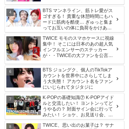
生12人の氏名が公表
BTS マンネライン、筋トレ愛がス
ゴすぎる！ 貴重な休憩時間にもハ
ードに筋肉を酷使… ぎゅっと集ま
ってお互いの体に負荷をかけあう
３人のトレーニング風景がかわい
TWICE モモのスマホケースに視線
すぎるとファンくぎづけ
集中！ そこには日本のあの超人気
インフルエンサーのステッカー
が・・TWICEの大ファンを公言す
るその人物は大よろこび！ まさに
「成功したファン」だと話題沸騰
BTS ジョングク、個人のTikTokア
カウントを世界中にさらしてしま
う大失態！ アカウント名をファン
にいじられてタジタジに
K-POPの基礎知識⑦ K-POPアイド
ルと交流したい！ ヨントンってど
うやるの？ 対面サイン会に行って
みたい！ ショケ、お見送り会、握
手会・・・リリースイベントあれ
TWICE、思い出のお菓子は？ サナ
これを紹介