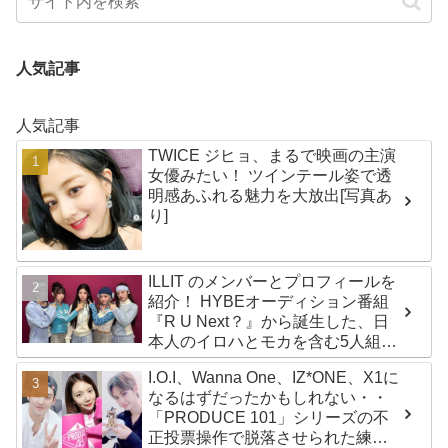
人気記事
人気記事
TWICE ジヒョ、まるで映画の主演
女優みたい！ ツインテール姿で透
明感あふれる魅力を大放出[写真あ
り]
ILLIT のメンバーとプロフィールを
紹介！ HYBEオーディション番組
『R U Next？』から誕生した、日
本人のイロハとモカを含む5人組ガ
ールズグループ！ デビュー曲
I.O.I、Wanna One、IZ*ONE、X1に
「Magnetic」がいきなりの大ヒッ
なるはずだったかもしれない・・
ト
「PRODUCE 101」シリーズの不
正投票操作で脱落させられた練習