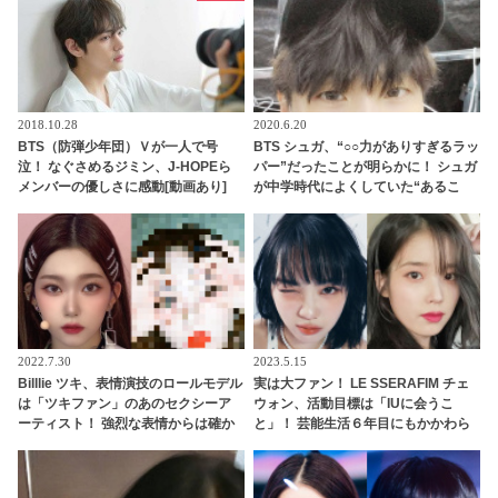
アの一言で超舞い上がるジョンハン
にほっこり
2018.10.28
2020.6.20
BTS（防弾少年団）Ｖが一人で号
BTS シュガ、“○○力がありすぎるラッ
泣！ なぐさめるジミン、J-HOPEら
パー”だったことが明らかに！ シュガ
メンバーの優しさに感動[動画あり]
が中学時代によくしていた“あるこ
と”にファンびっくり… その意外な告
白にファンから「さすがすぎる」と
尊敬の声殺到
2022.7.30
2023.5.15
Billlie ツキ、表情演技のロールモデル
実は大ファン！ LE SSERAFIM チェ
は「ツキファン」のあのセクシーア
ウォン、活動目標は「IUに会うこ
ーティスト！ 強烈な表情からは確か
と」！ 芸能生活６年目にもかかわら
に似たものを感じるかも・・ 相思相
ず、まだ一度も会えていない・・ 切
愛だった２人に感激
実な願いを告白