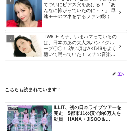
てついにピアス穴をあける！ 「あ
んなに怖がっていたのに・・」 早
速モモのマネをするファン続出
TWICE ミナ、いまハマっているの
は、日本のあの大人気バンドグル
ープ〇〇！ 幼い頃はAKB48をよく
聴いて踊っていた！ ミナの音楽の
趣味が明らかに
01y
こちらも読まれています！
ILLIT、初の日本ライブツアーを
NEWS
完走 5都市11公演で約6万人を
動員 HANA・JISOO＆
MOMOKAとのスペシャルコラボ
も実現