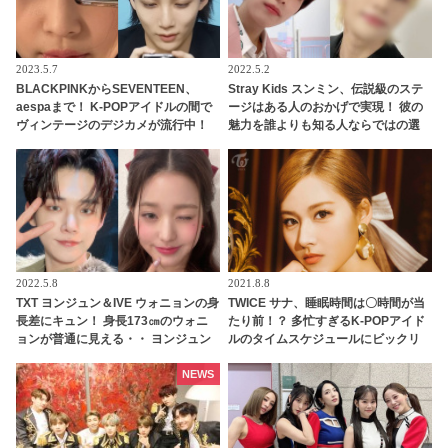
2023.5.7
2022.5.2
BLACKPINKからSEVENTEEN、
Stray Kids スンミン、伝説級のステ
aespaまで！ K-POPアイドルの間で
ージはある人のおかげで実現！ 彼の
ヴィンテージのデジカメが流行中！
魅力を誰よりも知る人ならではの選
レトロな写りがエモすぎる・・ 気に
曲と、その誕生秘話が明らかに
なる機種は？
2022.5.8
2021.8.8
TXT ヨンジュン＆IVE ウォニョンの身
TWICE サナ、睡眠時間は〇時間が当
長差にキュン！ 身長173㎝のウォニ
たり前！？ 多忙すぎるK-POPアイド
ョンが普通に見える・・ ヨンジュン
ルのタイムスケジュールにビックリ
のスラッとしたスタイルに視線くぎ
付け
NEWS