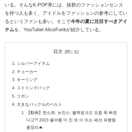
いる。そんなK-POP界には、抜群のファッションセンス
を持つ人も多く、アイドルをファッションの参考にしてい
るというファンも多い。そこで
今年の夏に注目すべきアイ
テム
を、YouTuber AliceFunkが紹介している。
目次
シルバーアイテム
チョーカー
キーリング
ストリングバッグ
リボン
大きなバックルのベルト
【動画】한소희, 뉴진스, 블랙핑크도 요즘 푹 빠졌
다고?! 2023 올여름 미.친.듯.이 뜨는 패션 유행템
총정리🔥