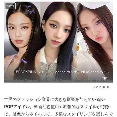
NEWS
BLACKPINK ジェニー、aespa カリナ、NewJeans ヘイン
（右）
2023.08.06
世界のファッション業界に大きな影響を与えている
K-
POPアイドル
。斬新な色使いや独創的なスタイルが特徴
で、髪色からネイルまで、多様なスタイリングを楽しんで