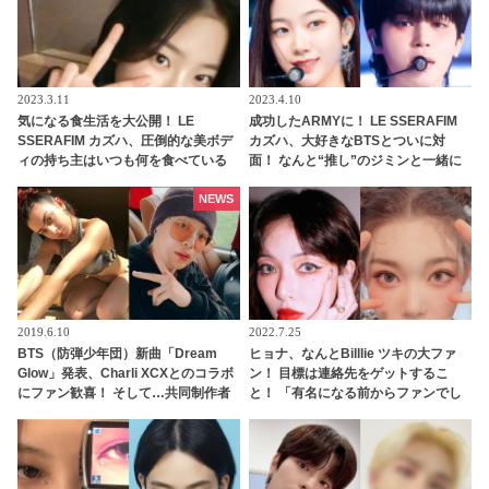
2023.3.11
2023.4.10
気になる食生活を大公開！ LE
成功したARMYに！ LE SSERAFIM
SSERAFIM カズハ、圧倒的な美ボデ
カズハ、大好きなBTSとついに対
ィの持ち主はいつも何を食べている
面！ なんと“推し”のジミンと一緒に
の？ 意外と食べる・・ 好きなものを
ダンス・・ ずっと憧れていた人との
食べつつ健康を維持する方法とは？
コラボ実現にうれしさ爆発
NEWS
2019.6.10
2022.7.25
BTS（防弾少年団）新曲「Dream
ヒョナ、なんとBilllie ツキの大ファ
Glow」発表、Charli XCXとのコラボ
ン！ 目標は連絡先をゲットするこ
にファン歓喜！ そして…共同制作者
と！ 「有名になる前からファンでし
が明かすジミンへの思い「彼の夢、
た」熱烈な愛にツキ大感激
そして彼の絶望から生まれた歌」