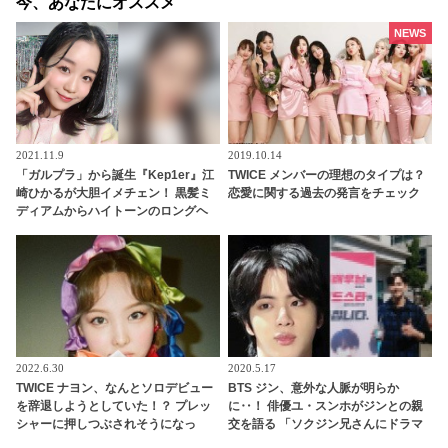
今、あなたにオススメ
NEWS
2021.11.9
2019.10.14
「ガルプラ」から誕生『Kep1er』江
TWICE メンバーの理想のタイプは？
崎ひかるが大胆イメチェン！ 黒髪ミ
恋愛に関する過去の発言をチェック
ディアムからハイトーンのロングヘ
アへ！？ 新たな魅力が大爆発なひか
るの最新ビジュアルにデビューへの
期待高まる
2022.6.30
2020.5.17
TWICE ナヨン、なんとソロデビュー
BTS ジン、意外な人脈が明らか
を辞退しようとしていた！？ プレッ
に‥！ 俳優ユ・スンホがジンとの親
シャーに押しつぶされそうになっ
交を語る 「ソクジン兄さんにドラマ
た・・ 力になったというJ.Y.parkの
のOSTを頼んだこともあります」 意