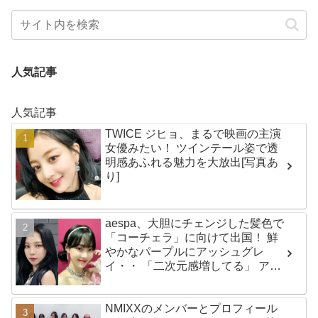
人気記事
人気記事
TWICE ジヒョ、まるで映画の主演
女優みたい！ ツインテール姿で透
明感あふれる魅力を大放出[写真あ
り]
aespa、大胆にチェンジした髪色で
「コーチェラ」に向けて出国！ 鮮
やかなパープルにアッシュグレ
イ・・ 「二次元感増してる」 アバ
ターと完全一致のその姿に悶絶
NMIXXのメンバーとプロフィール