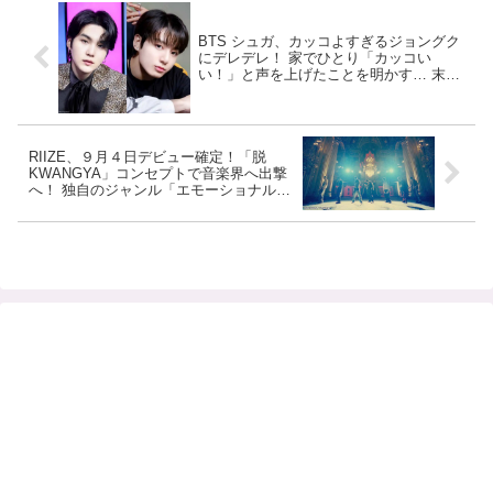
BTS シュガ、カッコよすぎるジョングク
にデレデレ！ 家でひとり「カッコい
い！」と声を上げたことを明かす… 末っ
子の魅力を興奮気味に熱弁する様子にフ
ァン共感
RIIZE、９月４日デビュー確定！「脱
KWANGYA」コンセプトで音楽界へ出撃
へ！ 独自のジャンル「エモーショナルポ
ップ」にも期待高まる