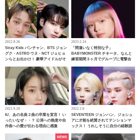
ある言葉とは？
外な交友関係はどのようにして生ま
れた・・？
2022.8.26
2023.2.24
Stray Kids バンチャン、BTS ジョン
「間違いなく特別な子」
グク・ASTRO ウヌ・NCT ジェヒョ
BABYMONSTER チキータ、なんと
ンらとお出かけ！ 豪華アイドルがそ
練習期間３ヶ月でグループに電撃合
ろう同い年グループ“97ズ”に仲間入
流していた！ BLACKPINK リサも太
り・・ ジョングクの英語力アップに
鼓判！ 圧巻の才能でYGエンタの重鎮
も納得
を唸らせる
2022.9.20
2022.2.6
IU、あの名曲２曲の卒業を宣言！ い
SEVENTEEN ジョンハン、ジョシュ
ったいなぜ・・？ 公演への熱意や自
アに才能を絶賛されてテンションマ
作曲への愛が伝わる理由に感激
ックス！ うれしそうに自分の経験談
を話したあと「エッヘン」と言わん
ばかりの得意げな表情・・ ジョシュ
NEWS