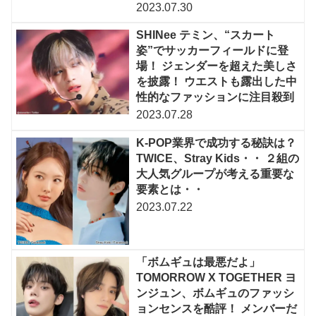
2023.07.30
SHINee テミン、“スカート
姿”でサッカーフィールドに登
場！ ジェンダーを超えた美しさ
を披露！ ウエストも露出した中
性的なファッションに注目殺到
2023.07.28
K-POP業界で成功する秘訣は？
TWICE、Stray Kids・・ ２組の
大人気グループが考える重要な
要素とは・・
2023.07.22
「ボムギュは最悪だよ」
TOMORROW X TOGETHER ヨ
ンジュン、ボムギュのファッシ
ョンセンスを酷評！ メンバーだ