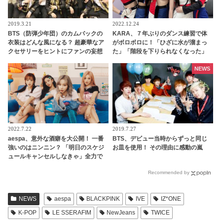
2019.3.21
2022.12.24
BTS（防弾少年団）のカムバックの
KARA、７年ぶりのダンス練習で体
衣装はどんな風になる？ 超豪華なア
がボロボロに！「ひざに水が溜まっ
クセサリーをヒントにファンの妄想
た」「階段を下りられなくなった」
膨らむ
あまりの体力のなさにニコル驚愕！
振付を修正していたことを告白
NEWS
2022.7.22
2019.7.27
aespa、意外な酒癖を大公開！ 一番
BTS、デビュー当時からずっと同じ
強いのはニンニン？ 「明日のスケジ
お皿を使用！ その理由に感動の嵐
ュールキャンセルしなきゃ」全力で
お酒を楽しむメンバーたちがかわい
Recommended by
すぎる
NEWS
aespa
BLACKPINK
IVE
IZ*ONE
K-POP
LE SSERAFIM
NewJeans
TWICE