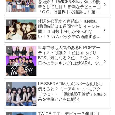
を紹介！ TWICEやStray Kidsの後
輩として注目！ 斬新なデビュー曲
「O.O」は世界中で話題に！ 第４
世代を代表する美女ソリュンをは
体調を心配する声続出！ aespa、
じめ、全員ビジュアルメンバーと
睡眠時間は１週間で合計４～５時
いわれるその魅力をチェック
間！ １日数十分しか寝られな
い！？ カムバック中の過酷すぎる
スケジュールに衝撃
世界で最も人気のあるK-POPアー
ティストは誰？ １位はやっぱり
BTS、気になる２位、３位は…？
日本のランキングにはKARA、少女
時代もランクイン！ 各国の個性あ
ふれるデータに注目殺到
LE SSERAFIMのメンバーを動物に
例えると？ ミーアキャットにフク
ロウに・・ 「動物MBTI診断」の結
果を性格とともに解説
TWICE モモ、デビュー７年目にし