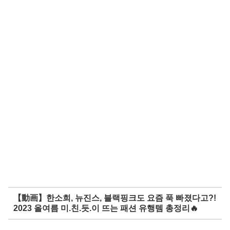
【動画】한소희, 뉴진스, 블랙핑크도 요즘 푹 빠졌다고?!
2023 올여름 미.친.듯.이 뜨는 패션 유행템 총정리🔥