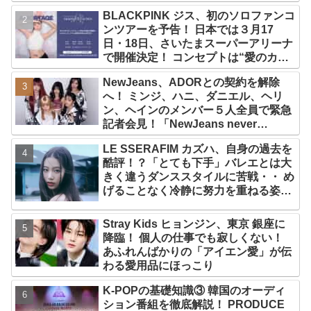
BLACKPINK ジス、初のソロファンコ
ンツアーを予告！ 日本では３月17
日・18日、さいたまスーパーアリーナ
で開催決定！ コンセプトは“愛のカケ
ラ”！？ 14日には新アルバム
NewJeans、ADORとの契約を解除
『AMORTAGE』もリリース
へ！ ミンジ、ハニ、ダニエル、ヘリ
ン、ヘインのメンバー５人全員で緊急
記者会見！「NewJeans never
dies!」と微笑みの宣言！ ADOR側、
LE SSERAFIM カズハ、自身の過去を
2029年まで契約有効と主張
酷評！？「とても下手」バレエとは大
きく違うダンススタイルに苦戦・・ め
げることなく冷静に努力を重ねる姿に
称賛の声続々
Stray Kids ヒョンジン、東京 銀座に
降臨！ 個人の仕事でも寂しくない！
あふれんばかりの「アイエン愛」が伝
わる愛用品にほっこり
K-POPの基礎知識③ 韓国のオーディ
ション番組を徹底解説！ PRODUCE