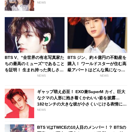
NEWS
BTS V、“全世界の有名写真家た
BTS ジン、約４億円の不動産を
ちの最高のミューズ”であること
購入！ ワールドスターが住む高
を証明！ 生まれ持った美しさが
級アパートはどんな風になって
生んだ逸話と称賛の声に驚愕
るの？ …豪華すぎる設備にビッ
NEWS
NEWS
「外見の良さ“だけ”ではミュー
クリ
ズになれない」
ギャップ萌え必至！ EXO兼SuperM カイ、巨大
なクマの人形に抱き着くかわいい姿を披露…
182センチの大きな彼が小さくいじける表情にフ
ァンは大興奮
NEWS
BTS VはTWICEの10人目のメンバー！？ BTSの