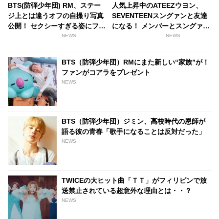
BTS(防弾少年団) RM、ステー
人気上昇中のATEEZウヨン、
ジ上とは違うオフの自撮り写真
SEVENTEENスングァンと友達
公開！ セクシーすぎる姿にファ
になる！ メンバーとスングァン
ンはドキドキ
どっちを取る？ 新人ながら豪華
NEWS
NEWS
な人脈が話題に
BTS（防弾少年団）RMにまた新しい“家族”が！
ファンがコアラをプレゼント
NEWS
BTS（防弾少年団）ジミン、高校時代の恩師が
語る彼の青春「歌手になることは反対だった」
NEWS
TWICEの大ヒット曲「ＴＴ」がフィリピンで放
送禁止されている超意外な理由とは・・？
NEWS