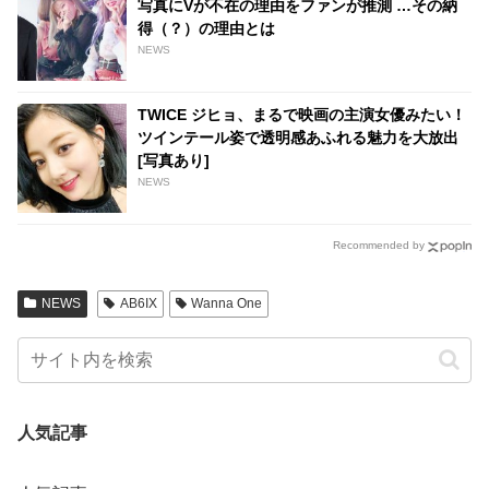
写真にVが不在の理由をファンが推測 …その納
得（？）の理由とは
NEWS
TWICE ジヒョ、まるで映画の主演女優みたい！
ツインテール姿で透明感あふれる魅力を大放出
[写真あり]
NEWS
Recommended by
NEWS
AB6IX
Wanna One
人気記事