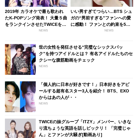
2019年 カラオケで最も歌われ
いい男すぎてつらい…BTS シュ
たK-POPソング発表！ 大量５曲
ガの“男前すぎる”ファンへの愛
をランクインさせたTWICEを抑
に感動！ ファンとの約束を5年
えて見事１位に輝いたのはあの
間守り続けた彼が見せた“最高の
NEWS
NEWS
ガールズグループ
贈り物”に涙…シュガの”沼”に落
ちていく人が続出
世の女性を発狂させる“完璧なシックスパッ
ク”を持つアイドルとは？ 有名アイドルたちのセ
クシーな腹筋動画をチェック
NEWS
「個人的に日本が好きです！」日本好きをアピ
ールする超有名スター3人を紹介！ BTS、EXO
からはあの人が・・
NEWS
TWICEの妹グループ「ITZY」メンバー、いきな
り流ちょうな英語を話しビックリ！ 「完璧じゃ
ん」とファンが大騒ぎ[動画あり]