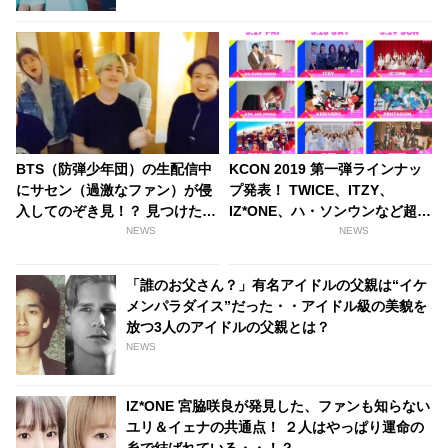
BTS（防弾少年団）の生配信中
KCON 2019 第一弾ラインナッ
にサセン（過激なファン）が侵
プ発表！ TWICE、ITZY、
入してのぞき見！？ 見つけたフ
IZ*ONE、ハ・ソンウンなど超豪
ァンたちが激怒
華K-POPアーティストが出演決
NEWS
NEWS
定
「誰のお父さん？」有名アイドルの父親は“イケ
メンパラダイス”だった・・アイドル級の美貌を
放つ3人のアイドルの父親とは？
NEWS
IZ*ONE 宮脇咲良が発見した、ファンも知らない
ユリ＆イェナの共通点！ ２人はやっぱり運命の
糸で結ばれている・・！？