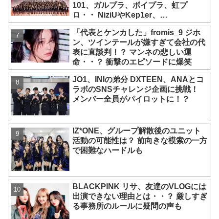
101、ガルプラ、ボイプラ、虹プ
ロ・・ NiziUやKep1er、
ZEROBASEONEら人気グループが
「代表とケンカした」fromis_9 ジホ
続々と誕生！ JO1やINI、ME:Iを生ん
ン、ツインテールが嫌すぎて会社の代
だ日プまで一挙紹介
表に直談判！？ マンネの悲しい運
命・・？ 衝撃のエピソードに爆笑
JO1、INIの弟分 DXTEEN、ANAとコ
ラボのSNSチャレンジ企画に挑戦！
メンバー全員がパイロットに！？
IZ*ONE、グループ解散後のユニット
活動の可能性は？ 前向きな模索の一方
で困難なハードルも
BLACKPINK リサ、友達のVLOGには
出演できない理由とは・・？ 厳しすぎ
る事務所のルールに疑問の声も