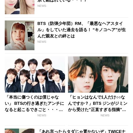
NEWS
BTS（防弾少年団）RM、「最悪なヘアスタイ
ル」をしていた過去を語る！ “キノコヘア”が生
んだ親友との絆とは
NEWS
「本当に傷つくのは僕じゃな
「ヒョンはなんで1人だけ○○な
い」 BTSの行き過ぎたアンチに
んですか？」BTS ジンがジミン
なると起こるできごと・・・悪
から受けた”正直すぎる指摘”に
質ユーザーの対処のためARMY
爆笑！ ジン本人も自覚済み
NEWS
NEWS
に協力求める
の”やめられないクセ”とは？ 弟
の言うことを素直に受け止める
「あれ言ったらタダじゃ置かないぞ」TWICEナ