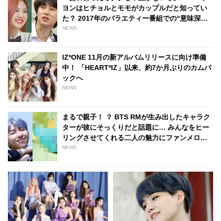
ジンの人柄にも注目
ヨンはヒチョルとモモがカップルだと知ってい
た？ 2017年のバラエティー番組での“意味深発
言”が話題に・・[動画あり]
NEWS
IZ*ONE 11月の新アルバムリリースに向け準備
中！ 「HEART*IZ」以来、約7か月ぶりのカムバ
ックへ
NEWS
まるで親子！ ？ BTS RMが生み出したキャラク
ターが彼にそっくりだと話題に… みんなをヒー
リングさせてくれる二人の魅力にファンメロメ
ロ
NEWS