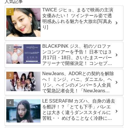
人気記事
TWICE ジヒョ、まるで映画の主演
女優みたい！ ツインテール姿で透
明感あふれる魅力を大放出[写真あ
り]
BLACKPINK ジス、初のソロファ
ンコンツアーを予告！ 日本では３
月17日・18日、さいたまスーパー
アリーナで開催決定！ コンセプト
は“愛のカケラ”！？ 14日には新ア
NewJeans、ADORとの契約を解除
ルバム『AMORTAGE』もリリース
へ！ ミンジ、ハニ、ダニエル、ヘ
リン、ヘインのメンバー５人全員
で緊急記者会見！「NewJeans
never dies!」と微笑みの宣言！
LE SSERAFIM カズハ、自身の過去
ADOR側、2029年まで契約有効と
を酷評！？「とても下手」バレエ
主張
とは大きく違うダンススタイルに
苦戦・・ めげることなく冷静に努
力を重ねる姿に称賛の声続々