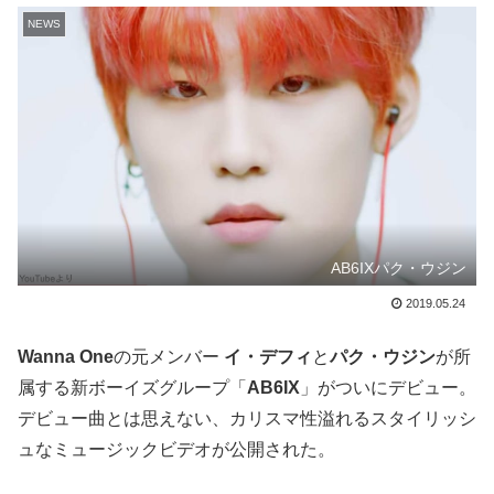
NEWS
AB6IXパク・ウジン
2019.05.24
Wanna One
の元メンバー
イ・デフィ
と
パク・ウジン
が所
属する新ボーイズグループ「
AB6IX
」がついにデビュー。
デビュー曲とは思えない、カリスマ性溢れるスタイリッシ
ュなミュージックビデオが公開された。