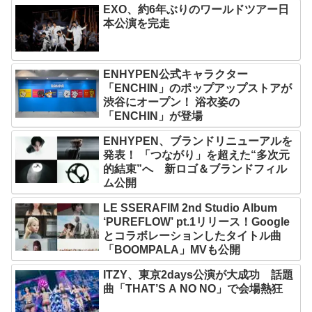
EXO、約6年ぶりのワールドツアー日
本公演を完走
ENHYPEN公式キャラクター
「ENCHIN」のポップアップストアが
渋谷にオープン！ 浴衣姿の
「ENCHIN」が登場
ENHYPEN、ブランドリニューアルを
発表！ 「つながり」を超えた“多次元
的結束”へ 新ロゴ＆ブランドフィル
ム公開
LE SSERAFIM 2nd Studio Album
‘PUREFLOW’ pt.1リリース！Google
とコラボレーションしたタイトル曲
「BOOMPALA」MVも公開
ITZY、東京2days公演が大成功 話題
曲「THAT’S A NO NO」で会場熱狂