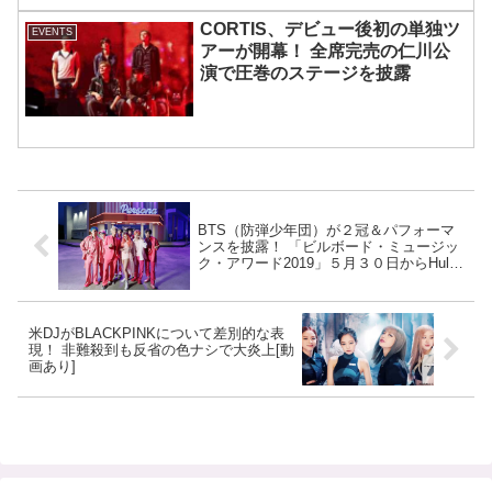
CORTIS、デビュー後初の単独ツ
EVENTS
アーが開幕！ 全席完売の仁川公
演で圧巻のステージを披露
BTS（防弾少年団）が２冠＆パフォーマ
ンスを披露！ 「ビルボード・ミュージッ
ク・アワード2019」５月３０日からHulu
で独占配信スタート
米DJがBLACKPINKについて差別的な表
現！ 非難殺到も反省の色ナシで大炎上[動
画あり]