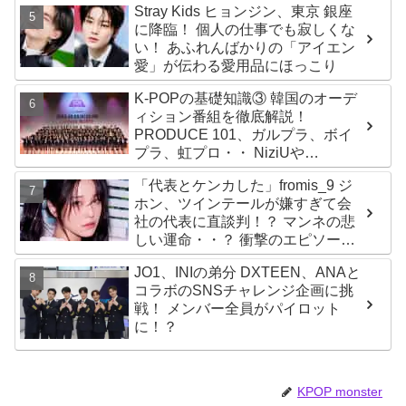
Stray Kids ヒョンジン、東京 銀座
に降臨！ 個人の仕事でも寂しくな
い！ あふれんばかりの「アイエン
愛」が伝わる愛用品にほっこり
K-POPの基礎知識③ 韓国のオーデ
ィション番組を徹底解説！
PRODUCE 101、ガルプラ、ボイ
プラ、虹プロ・・ NiziUや
Kep1er、ZEROBASEONEら人気
「代表とケンカした」fromis_9 ジ
グループが続々と誕生！ JO1や
ホン、ツインテールが嫌すぎて会
INI、ME:Iを生んだ日プまで一挙紹
社の代表に直談判！？ マンネの悲
介
しい運命・・？ 衝撃のエピソード
に爆笑
JO1、INIの弟分 DXTEEN、ANAと
コラボのSNSチャレンジ企画に挑
戦！ メンバー全員がパイロット
に！？
KPOP monster