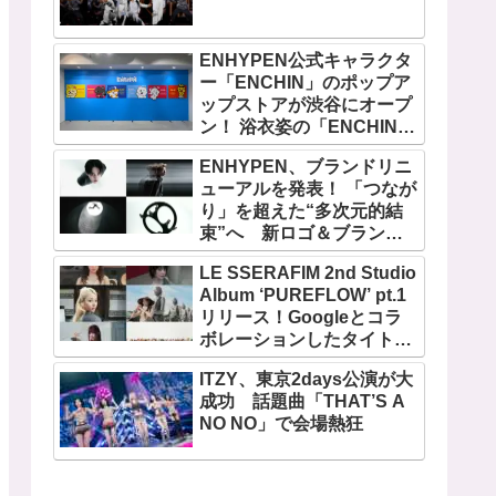
ENHYPEN公式キャラクタ
ー「ENCHIN」のポップア
ップストアが渋谷にオープ
ン！ 浴衣姿の「ENCHIN」
が登場
ENHYPEN、ブランドリニ
ューアルを発表！ 「つなが
り」を超えた“多次元的結
束”へ 新ロゴ＆ブランド
フィルム公開
LE SSERAFIM 2nd Studio
Album ‘PUREFLOW’ pt.1
リリース！Googleとコラ
ボレーションしたタイトル
曲「BOOMPALA」MVも公
ITZY、東京2days公演が大
開
成功 話題曲「THAT’S A
NO NO」で会場熱狂