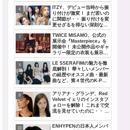
の快挙！ XGのグローバル
ITZY、デビュー当時から振
人気が止まらない…「コー
り付けが激変！ まだ若いの
チェラ2025」にも日本人唯
に関節が・・ 振り付けを変
一の出演
更せざるを得ない深刻な問
題とは
TWICE MISAMO、公式の
展示会『Masterpiece』を
開催中！ 未公開作品やギャ
ラリー限定の衣装も展示！
まさに最高傑作な世界に
LE SSERAFIMの魅力を徹
底解剖！ 華々しいメンバー
の経歴やオススメ曲・最新
曲など、第４世代のK-POP
ガールズグループをリード
する彼女たちのスゴさと
アリアナ・グランデ、Red
は？
Velvet イェリのインスタフ
ォローを解除！ これまで交
流を見せていたのに・・ 一
体なぜ！？ ファンがその理
由を推測
ENHYPENの日本人メンバ