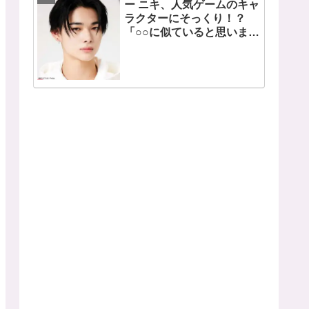
ー ニキ、人気ゲームのキャ
ラクターにそっくり！？
「○○に似ていると思いま
す」と正直な本音を自ら告
白・・ あまりにもそっくり
な見た目にファン大爆笑
「客観的な視点で自分を見
てるねｗｗ」