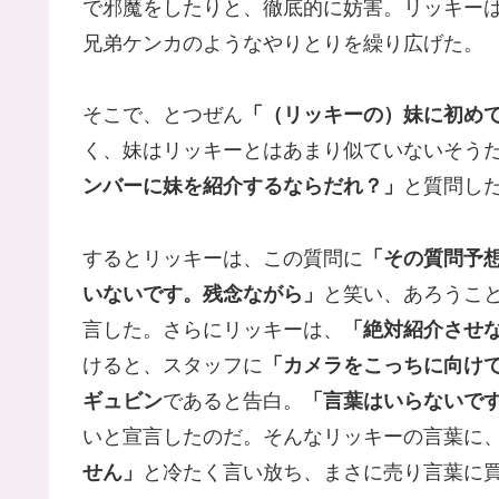
で邪魔をしたりと、徹底的に妨害。リッキー
兄弟ケンカのようなやりとりを繰り広げた。
そこで、とつぜん
「（リッキーの）妹に初め
く、妹はリッキーとはあまり似ていないそう
ンバーに妹を紹介するならだれ？」
と質問し
するとリッキーは、この質問に
「その質問予
いないです。残念ながら」
と笑い、あろうこ
言した。さらにリッキーは、
「絶対紹介させ
けると、スタッフに
「カメラをこっちに向け
ギュビン
であると告白。
「言葉はいらないで
いと宣言したのだ。そんなリッキーの言葉に
せん」
と冷たく言い放ち、まさに売り言葉に