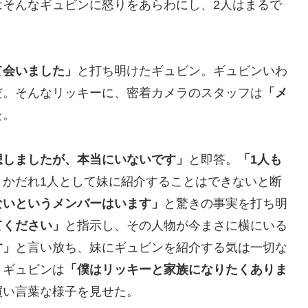
はそんなギュビンに怒りをあらわにし、2人はまるで
て会いました」
と打ち明けたギュビン。ギュビンいわ
だ。そんなリッキーに、密着カメラのスタッフは
「メ
た。
想しましたが、本当にいないです」
と即答。
「1人も
とかだれ1人として妹に紹介することはできないと断
ないというメンバーはいます」
と驚きの事実を打ち明
てください」
と指示し、その人物が今まさに横にいる
す」
と言い放ち、妹にギュビンを紹介する気は一切な
、ギュビンは
「僕はリッキーと家族になりたくありま
買い言葉な様子を見せた。