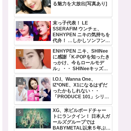
る魅力を大放出[写真あり]
末っ子代表！ LE
SSERAFIM ウンチェ、
ENHYPEN ニキの気持ちを
代弁！ …しかしソンフンは
全否定「うちの末っ子は違
ENHYPEN ニキ、SHINee
います」・・ かわいすぎる
に感謝「K-POPを知ったき
２人の会話に爆笑
っかけ、今もロールモデ
ル」・・ SHINeeキッズと
しての経験を経て６年ぶり
I.O.I、Wanna One、
に東京ドームに帰還した感
IZ*ONE、X1になるはずだ
想は？
ったかもしれない・・
「PRODUCE 101」シリー
ズの不正投票操作で脱落さ
せられた練習生12人の氏名
XG、米ビルボードチャー
が公表
トにランクイン！ 日本人ガ
ールズグループでは
BABYMETAL以来５年ぶり