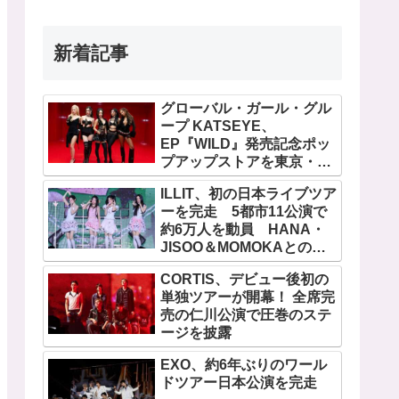
新着記事
グローバル・ガール・グル
ープ KATSEYE、
EP『WILD』発売記念ポッ
プアップストアを東京・原
宿で開催 限定グッズも登
ILLIT、初の日本ライブツア
場
ーを完走 5都市11公演で
約6万人を動員 HANA・
JISOO＆MOMOKAとのス
ペシャルコラボも実現
CORTIS、デビュー後初の
単独ツアーが開幕！ 全席完
売の仁川公演で圧巻のステ
ージを披露
EXO、約6年ぶりのワール
ドツアー日本公演を完走