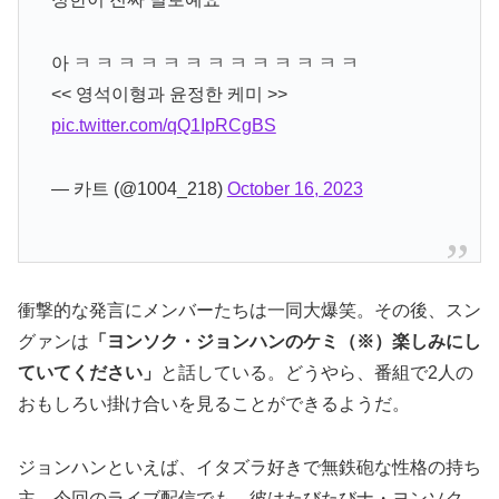
아 ㅋ ㅋ ㅋ ㅋ ㅋ ㅋ ㅋ ㅋ ㅋ ㅋ ㅋ ㅋ ㅋ
<< 영석이형과 윤정한 케미 >>
pic.twitter.com/qQ1IpRCgBS
— 카트 (@1004_218)
October 16, 2023
衝撃的な発言にメンバーたちは一同大爆笑。その後、スン
グァンは
「ヨンソク・ジョンハンのケミ（※）楽しみにし
ていてください」
と話している。どうやら、番組で2人の
おもしろい掛け合いを見ることができるようだ。
ジョンハンといえば、イタズラ好きで無鉄砲な性格の持ち
主。今回のライブ配信でも、彼はたびたびナ・ヨンソク