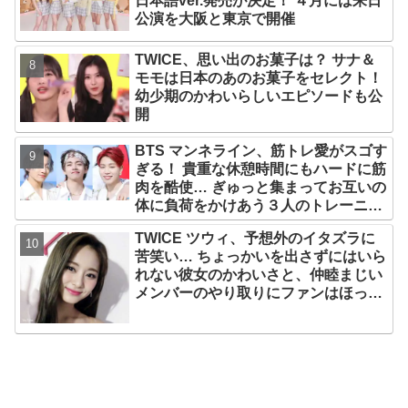
日本語ver.発売が決定！ ４月には来日
公演を大阪と東京で開催
TWICE、思い出のお菓子は？ サナ＆
モモは日本のあのお菓子をセレクト！
幼少期のかわいらしいエピソードも公
開
BTS マンネライン、筋トレ愛がスゴす
ぎる！ 貴重な休憩時間にもハードに筋
肉を酷使… ぎゅっと集まってお互いの
体に負荷をかけあう３人のトレーニン
グ風景がかわいすぎるとファンくぎづ
TWICE ツウィ、予想外のイタズラに
け
苦笑い… ちょっかいを出さずにはいら
れない彼女のかわいさと、仲睦まじい
メンバーのやり取りにファンはほっこ
り