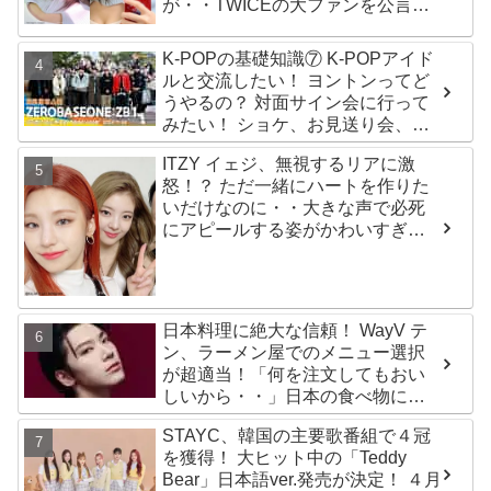
が・・TWICEの大ファンを公言す
るその人物は大よろこび！ まさに
「成功したファン」だと話題沸騰
K-POPの基礎知識⑦ K-POPアイド
ルと交流したい！ ヨントンってど
うやるの？ 対面サイン会に行って
みたい！ ショケ、お見送り会、握
手会・・・リリースイベントあれ
ITZY イェジ、無視するリアに激
これを紹介
怒！？ ただ一緒にハートを作りた
いだけなのに・・大きな声で必死
にアピールする姿がかわいすぎる
[動画]
日本料理に絶大な信頼！ WayV テ
ン、ラーメン屋でのメニュー選択
が超適当！「何を注文してもおい
しいから・・」日本の食べ物に関
する持論を明かす
STAYC、韓国の主要歌番組で４冠
を獲得！ 大ヒット中の「Teddy
Bear」日本語ver.発売が決定！ ４月