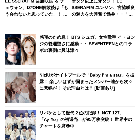
LE SSERAFIM 宮脇咲良 ＆ チ
オタク以上にオタク！ LE
ェウォン、IZ*ONE解散後は「も
SSERAFIM ユンジン、宮脇咲良
う会わないと思っていた」！ 運
の魅力を大興奮で熱弁・・「な
命的にまた同じグループで活動
んでファンになるかわかった」
することになった２人が正直な
サクラにメロメロな姿がかわい
心境を告白
すぎる
感嘆のため息！ BTS シュガ、女性歌手 イ・ヨン
ジの義理堅さに感動・・ SEVENTEENとのコラ
ボの裏側に興味津々
NiziUがナイトプールで「Baby I’m a star」を披
露！ 楽しいはずが固まったメンバー達から次々
に悲鳴が！ その理由とは？ [動画あり]
リパケとして歴代２位の記録！ NCT 127、
「Ay-Yo」の初週売上が95万枚突破！ 世界中の
チャートを席巻中