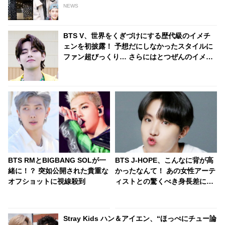
NEWS
BTS V、世界をくぎづけにする歴代級のイメチ
ェンを初披露！ 予想だにしなかったスタイルに
ファン超びっくり… さらにはとつぜんのイメチ
ェンに隠された意外な思いまで明らかに「僕は
メンバーの中で○○担当なので」
BTS RMとBIGBANG SOLが一
BTS J-HOPE、こんなに背が高
緒に！？ 突如公開された貴重な
かったなんて！ あの女性アーテ
オフショットに視線殺到
ィストとの驚くべき身長差にび
っくり… 彼女を包み込むかのよ
うに抱きしめる姿に胸キュン
Stray Kids ハン＆アイエン、“ほっぺにチュー論