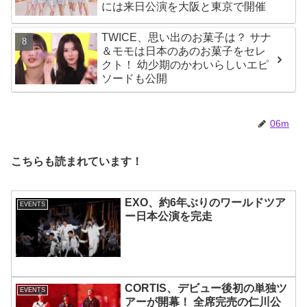
には来日公演を大阪と東京で開催
TWICE、思い出のお菓子は？ サナ
＆モモは日本のあのお菓子をセレ
クト！ 幼少期のかわいらしいエピ
ソードも公開
06m
こちらも読まれています！
EXO、約6年ぶりのワールドツア
EVENTS
ー日本公演を完走
CORTIS、デビュー後初の単独ツ
EVENTS
アーが開幕！ 全席完売の仁川公