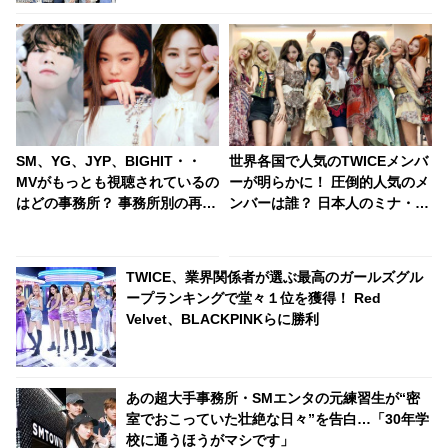
SM、YG、JYP、BIGHIT・・
世界各国で人気のTWICEメンバ
MVがもっとも視聴されているの
ーが明らかに！ 圧倒的人気のメ
はどの事務所？ 事務所別の再生
ンバーは誰？ 日本人のミナ・サ
回数トップ３も明らかに・・
ナ・モモの評価は・・
BTS、BLACKPINK、TWICEを
おさえて堂々の１位に輝いたの
TWICE、業界関係者が選ぶ最高のガールズグル
は？
ープランキングで堂々１位を獲得！ Red
Velvet、BLACKPINKらに勝利
あの超大手事務所・SMエンタの元練習生が“密
室でおこっていた壮絶な日々”を告白…「30年学
校に通うほうがマシです」