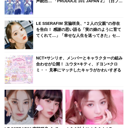
声続出… 「PRODUCE 101 JAPAN 2」（日プ
2）、「Another Day」チームのメンバー愛＆ス
テージへの切実な思いに感動
LE SSERAFIM 宮脇咲良、“２人の父親”の存在
を告白！ 感謝の思い語る「実の娘のように育て
てくれて…」「幸せな人生を送ってきた」セン
シティブな話題にも臆せず堂々とした姿を見せ
る彼女に称賛の声
NCT×サンリオ、メンバーとキャラクターの組み
合わせが公開！ ユウタ×キティ、ドヨン×クロ
ミ・・ 見事にマッチしたキャラがかわいすぎる