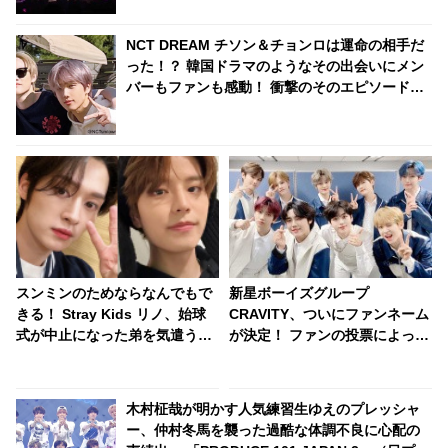
NCT DREAM チソン＆チョンロは運命の相手だ
った！？ 韓国ドラマのようなその出会いにメン
バーもファンも感動！ 衝撃のそのエピソードと
は？
スンミンのためならなんでもで
新星ボーイズグループ
きる！ Stray Kids リノ、始球
CRAVITY、ついにファンネーム
式が中止になった弟を気遣う姿
が決定！ ファンの投票によって
勢が超やさしい！ 「（球技は苦
決まった名前は・・・[動画]
手だけど）一緒にキャッチボー
ルしてあげる」
木村柾哉が明かす人気練習生ゆえのプレッシャ
ー、仲村冬馬を襲った過酷な体調不良に心配の