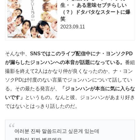
生・・ ある意味セブチらしい
（？）ドタバタなスタートに爆
笑
2023.09.11
そんな中、
SNSではこのライブ配信中にナ・ヨンソクPD
が漏らしたジョンハンへの本音が話題になっている。
番組
撮影を終えて2人はかなり仲が良くなったのか、ナ・ヨン
ソクPDは忖度のない言葉でジョンハンについて話してい
る。その最たる発言が、
「ジョンハンが本当に気に入らな
いです」
というもの。なんと彼、ジョンハンがあまり好き
ではないとはっきり話したのだ。
여러분 진짜 말씀드리고 싶은게 있는데
정한이 진짜 별로예요