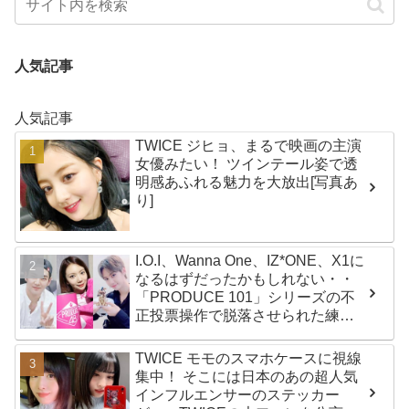
人気記事
人気記事
TWICE ジヒョ、まるで映画の主演
女優みたい！ ツインテール姿で透
明感あふれる魅力を大放出[写真あ
り]
I.O.I、Wanna One、IZ*ONE、X1に
なるはずだったかもしれない・・
「PRODUCE 101」シリーズの不
正投票操作で脱落させられた練習
生12人の氏名が公表
TWICE モモのスマホケースに視線
集中！ そこには日本のあの超人気
インフルエンサーのステッカー