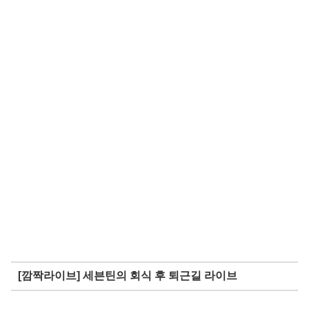
[깜짝라이브] 세븐틴의 회식 후 퇴근길 라이브