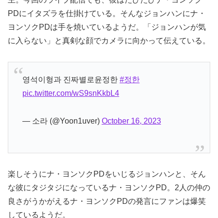
PDにイタズラを仕掛けている。そんなジョンハンにナ・
ヨンソクPDは手を焼いているようだ。「ジョンハンが気
に入らない」と真剣な顔でカメラに向かって伝えている。
영석이형과 진짜별로윤정한
#정한
pic.twitter.com/wS9snKkbL4
— 소라 (@Yoon1uver)
October 16, 2023
楽しそうにナ・ヨンソクPDをいじるジョンハンと、そん
な彼にタジタジになっているナ・ヨンソクPD。2人の仲の
良さがうかがえるナ・ヨンソクPDの発言にファンは爆笑
しているようだ。