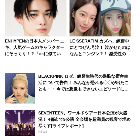
ENHYPENの日本人メンバー ニ
LE SSERAFIM カズハ、練習中
キ、人気ゲームのキャラクター
にとつぜん号泣！ 泣かせたのは
にそっくり！？「○○に似ている
なんとユンジン？！ 感受性の豊
と思います」と正直な本音を自
かさが伝わる純粋な涙にほっこ
ら告白・・ あまりにもそっくり
り
な見た目にファン大爆笑「客観
BLACKPINK ロゼ、練習生時代の過酷な宿舎生
的な視点で自分を見てるねｗ
活について告白！ みんなが恐れる〇〇が出たこ
ｗ」
とも・・ 今では想像もできないエピソードにビ
ックリ
SEVENTEEN、ワールドツアー日本公演が大盛
況！ 4都市で9公演 全会場を超満員の観客で埋め
尽くす[ライブレポート]
NEWS