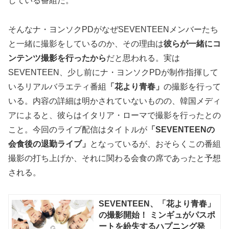
している番組だ。
そんなナ・ヨンソクPDがなぜSEVENTEENメンバーたち
と一緒に撮影をしているのか、その理由は
彼らが一緒にコ
ンテンツ撮影を行ったから
だと思われる。実は
SEVENTEEN、少し前にナ・ヨンソクPDが制作指揮して
いるリアルバラエティ番組
「花より青春」
の撮影を行って
いる。内容の詳細は明かされていないものの、韓国メディ
アによると、彼らはイタリア・ローマで撮影を行ったとの
こと。今回のライブ配信はタイトルが
「SEVENTEENの
会食後の退勤ライブ」
となっているが、おそらくこの番組
撮影の打ち上げか、それに関わる会食の席であったと予想
される。
SEVENTEEN、「花より青春」
の撮影開始！ ミンギュがパスポ
ートを紛失するハプニング発