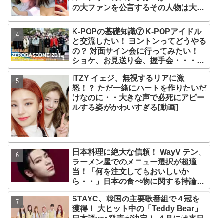
の大ファンを公言するその人物は大よ
ろこび！ まさに「成功したファン」だ
と話題沸騰
K-POPの基礎知識⑦ K-POPアイドル
と交流したい！ ヨントンってどうやる
の？ 対面サイン会に行ってみたい！
ショケ、お見送り会、握手会・・・リ
リースイベントあれこれを紹介
ITZY イェジ、無視するリアに激
怒！？ ただ一緒にハートを作りたいだ
けなのに・・大きな声で必死にアピー
ルする姿がかわいすぎる[動画]
日本料理に絶大な信頼！ WayV テン、
ラーメン屋でのメニュー選択が超適
当！「何を注文してもおいしいか
ら・・」日本の食べ物に関する持論を
明かす
STAYC、韓国の主要歌番組で４冠を
獲得！ 大ヒット中の「Teddy Bear」