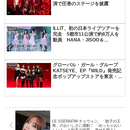
演で圧巻のステージを披露
ILLIT、初の日本ライブツアーを
NEWS
完走 5都市11公演で約6万人を
動員 HANA・JISOO＆
MOMOKAとのスペシャルコラボ
も実現
グローバル・ガール・グループ
NEWS
KATSEYE、EP『WILD』発売記
念ポップアップストアを東京・原
宿で開催 限定グッズも登場
LE SSERAFIM チェウォン、「餃子の王
将」のおいしさに感動！ 「めっちゃおい
しい！」と拍手で絶賛… 幸せを噛みしめ