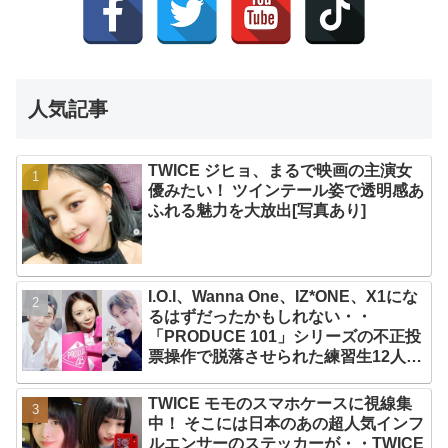
人気記事
TWICE ジヒョ、まるで映画の主演女
優みたい！ ツインテール姿で透明感あ
ふれる魅力を大放出[写真あり]
I.O.I、Wanna One、IZ*ONE、X1にな
るはずだったかもしれない・・
「PRODUCE 101」シリーズの不正投
票操作で脱落させられた練習生12人の
氏名が公表
TWICE モモのスマホケースに視線集
中！ そこには日本のあの超人気インフ
ルエンサーのステッカーが・・TWICE