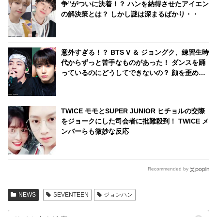
争”がついに決着！？ ハンを納得させたアイエン
の解決策とは？ しかし謎は深まるばかり・・
意外すぎる！？ BTS V ＆ ジョングク、練習生時
代からずっと苦手なものがあった！ ダンスを踊
っているのにどうしてできないの？ 顔を歪めな
がら痛みに耐える彼らの姿にくぎづけ
TWICE モモとSUPER JUNIOR ヒチョルの交際
をジョークにした司会者に批難殺到！ TWICE メ
ンバーらも微妙な反応
Recommended by
NEWS
SEVENTEEN
ジョンハン