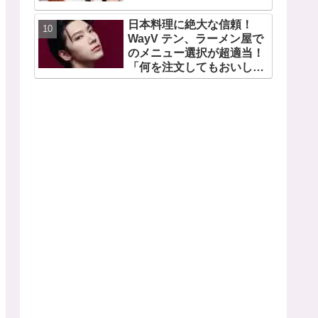
日本料理に絶大な信頼！
WayV テン、ラーメン屋で
のメニュー選択が超適当！
「何を注文してもおいしい
から・・」日本の食べ物に
関する持論を明かす