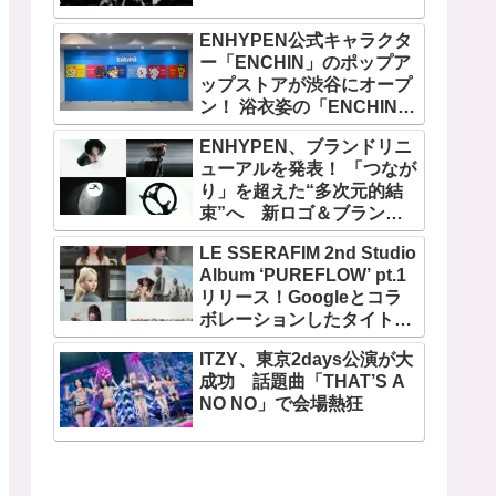
ENHYPEN公式キャラクタ
ー「ENCHIN」のポップア
ップストアが渋谷にオープ
ン！ 浴衣姿の「ENCHIN」
が登場
ENHYPEN、ブランドリニ
ューアルを発表！ 「つなが
り」を超えた“多次元的結
束”へ 新ロゴ＆ブランド
フィルム公開
LE SSERAFIM 2nd Studio
Album ‘PUREFLOW’ pt.1
リリース！Googleとコラ
ボレーションしたタイトル
曲「BOOMPALA」MVも公
ITZY、東京2days公演が大
開
成功 話題曲「THAT’S A
NO NO」で会場熱狂