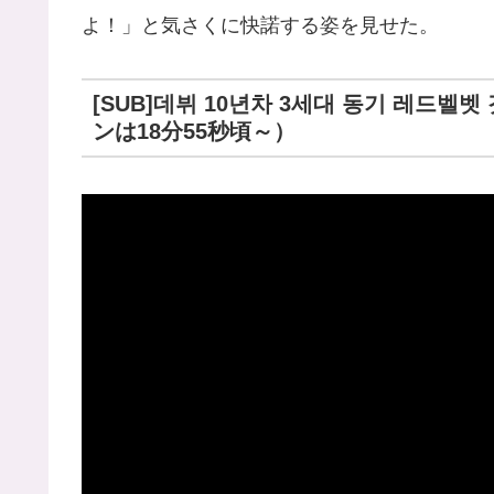
よ！」と気さくに快諾する姿を見せた。
[SUB]데뷔 10년차 3세대 동기 레드벨벳
ンは18分55秒頃～）