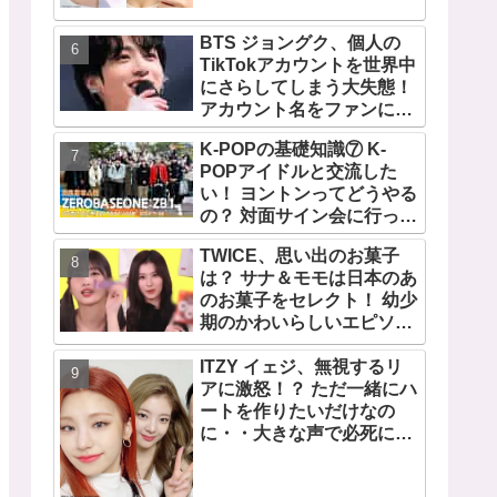
TWICEの大ファンを公言す
るその人物は大よろこび！
BTS ジョングク、個人の
まさに「成功したファン」
TikTokアカウントを世界中
だと話題沸騰
にさらしてしまう大失態！
アカウント名をファンにい
じられてタジタジに
K-POPの基礎知識⑦ K-
POPアイドルと交流した
い！ ヨントンってどうやる
の？ 対面サイン会に行って
みたい！ ショケ、お見送り
TWICE、思い出のお菓子
会、握手会・・・リリース
は？ サナ＆モモは日本のあ
イベントあれこれを紹介
のお菓子をセレクト！ 幼少
期のかわいらしいエピソー
ドも公開
ITZY イェジ、無視するリ
アに激怒！？ ただ一緒にハ
ートを作りたいだけなの
に・・大きな声で必死にア
ピールする姿がかわいすぎ
る[動画]