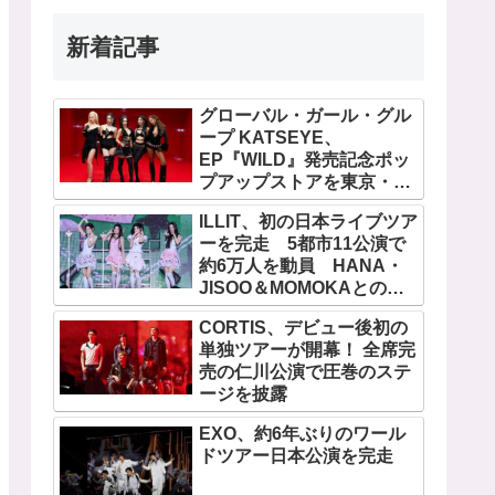
新着記事
グローバル・ガール・グル
ープ KATSEYE、
EP『WILD』発売記念ポッ
プアップストアを東京・原
宿で開催 限定グッズも登
ILLIT、初の日本ライブツア
場
ーを完走 5都市11公演で
約6万人を動員 HANA・
JISOO＆MOMOKAとのス
ペシャルコラボも実現
CORTIS、デビュー後初の
単独ツアーが開幕！ 全席完
売の仁川公演で圧巻のステ
ージを披露
EXO、約6年ぶりのワール
ドツアー日本公演を完走