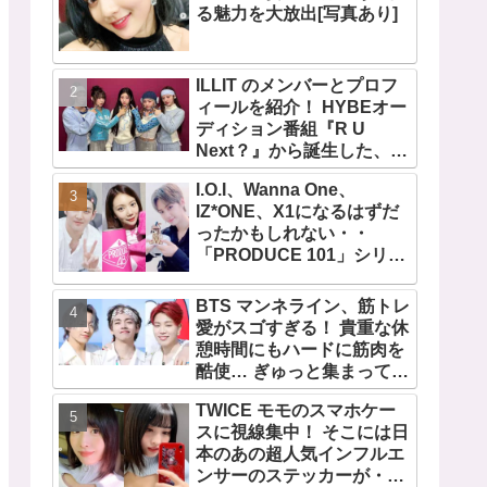
る魅力を大放出[写真あり]
ILLIT のメンバーとプロフ
ィールを紹介！ HYBEオー
ディション番組『R U
Next？』から誕生した、日
本人のイロハとモカを含む
I.O.I、Wanna One、
5人組ガールズグループ！
IZ*ONE、X1になるはずだ
デビュー曲「Magnetic」が
ったかもしれない・・
いきなりの大ヒット
「PRODUCE 101」シリー
ズの不正投票操作で脱落さ
せられた練習生12人の氏名
BTS マンネライン、筋トレ
が公表
愛がスゴすぎる！ 貴重な休
憩時間にもハードに筋肉を
酷使… ぎゅっと集まってお
互いの体に負荷をかけあう
TWICE モモのスマホケー
３人のトレーニング風景が
スに視線集中！ そこには日
かわいすぎるとファンくぎ
本のあの超人気インフルエ
づけ
ンサーのステッカーが・・