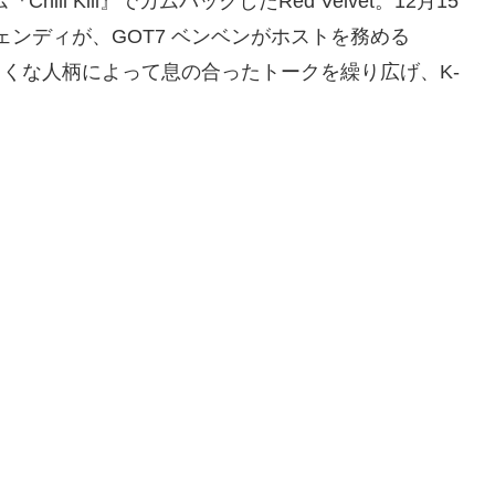
ill Kill』でカムバックしたRed Velvet。12月15
とウェンディが、GOT7 ベンベンがホストを務める
気さくな人柄によって息の合ったトークを繰り広げ、K-