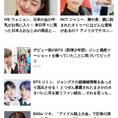
IVE ウォニョン、日本のあの牛
NCT ジャニー、胸や肩、腕に刻
乳がお気に入り！ 来日早々に買
まれたタトゥーにはどんな意味
った日本人おなじみの商品と
があるの？ アメリカでテヨン、
は？ お気に入りのカップ麺も紹
ユウタとのお揃いもゲット！？
介！ 親近感のわくセレクトをチ
ェック
デビュー前のBTS（防弾少年団）ジンと偶然ツ
ーショットを撮っていたことに気づいてビック
リ
NEWS
BTS ジミン、ジョングクの超極秘情報をあっさ
り流出させる！ とつぜん暴露されたまさかのネ
タバレに耳を疑うファン続出… それを言っちゃ
っていいの…？ 予想だにしなかった展開が面白
すぎる
Billlie ツキ、「アイドル陸上大会」で圧巻の演