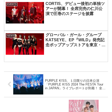
CORTIS、デビュー後初の単独ツ
EVENTS
アーが開幕！ 全席完売の仁川公
演で圧巻のステージを披露
グローバル・ガール・グループ
NEWS
KATSEYE、EP『WILD』発売記
念ポップアップストアを東京・原
宿で開催 限定グッズも登場
PURPLE K!SS、１日限りの日本公演
「PURPLE K!SS 2024 The FESTA Tour
in JAPAN」ライブレポートが到着！ 全米
ファンも魅了したその実力にファン大歓
喜