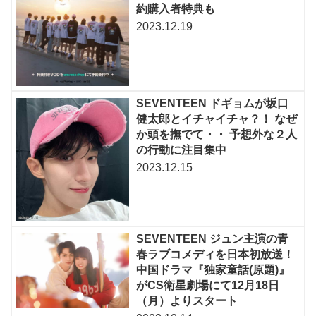
約購入者特典も
2023.12.19
SEVENTEEN ドギョムが坂口
健太郎とイチャイチャ？！ なぜ
か頭を撫でて・・ 予想外な２人
の行動に注目集中
2023.12.15
SEVENTEEN ジュン主演の青
春ラブコメディを日本初放送！
中国ドラマ『独家童話(原題)』
がCS衛星劇場にて12月18日
（月）よりスタート