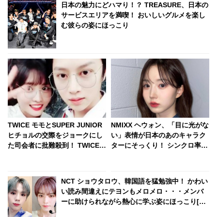
日本の魅力にどハマり！？ TREASURE、日本の
サービスエリアを満喫！ おいしいグルメを楽し
む彼らの姿にほっこり
TWICE モモとSUPER JUNIOR
NMIXX ヘウォン、「目に光がな
ヒチョルの交際をジョークにし
い」表情が日本のあのキャラク
た司会者に批難殺到！ TWICE
ターにそっくり！ シンクロ率
メンバーらも微妙な反応
100％！ 焦点のない独特な目が
おもしろすぎると爆笑
NCT ショウタロウ、韓国語を猛勉強中！ かわい
い読み間違えにテヨンもメロメロ・・・メンバ
ーに助けられながら熱心に学ぶ姿にほっこり[動
画]