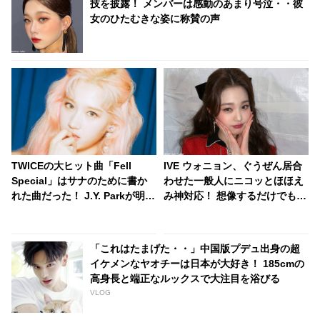
技を披露！ メンバーは感動のあまり号泣・・彼
女のひたむきな姿に称賛の声
TWICEの大ヒット曲「Fell
IVE ウォニョン、ぐうぜん居合
Special」はサナのために書か
わせた一般人にニコッとほほえ
れた曲だった！ J.Y. Parkが明か
み神対応！ 想像するだけでも気
す・・「サナを支えるメンバー
絶しそう！ 天使のような目撃談
の姿に胸が熱くなった」彼女た
が話題に
ちの友情に敬意を表す
「これはたまげた・・」中国版プデュ出身の超
イケメンなヤオチーは日本が大好き！ 185cmの
高身長と端正なルックスで大注目を浴びる
VLOG