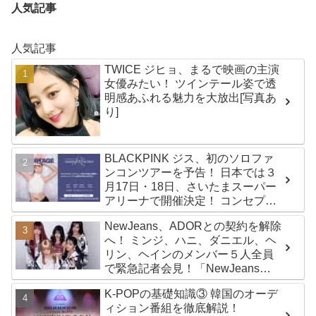
人気記事
人気記事
TWICE ジヒョ、まるで映画の主演
女優みたい！ ツインテール姿で透
明感あふれる魅力を大放出[写真あ
り]
BLACKPINK ジス、初のソロファ
ンコンツアーを予告！ 日本では３
月17日・18日、さいたまスーパー
アリーナで開催決定！ コンセプト
は“愛のカケラ”！？ 14日には新ア
NewJeans、ADORとの契約を解除
ルバム『AMORTAGE』もリリース
へ！ ミンジ、ハニ、ダニエル、ヘ
リン、ヘインのメンバー５人全員
で緊急記者会見！「NewJeans
never dies!」と微笑みの宣言！
K-POPの基礎知識③ 韓国のオーデ
ADOR側、2029年まで契約有効と
ィション番組を徹底解説！
主張