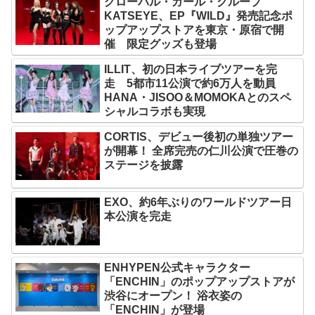
グローバル・ガール・グループ
KATSEYE、EP『WILD』発売記念ポ
ップアップストアを東京・原宿で開
催 限定グッズも登場
ILLIT、初の日本ライブツアーを完
走 5都市11公演で約6万人を動員
HANA・JISOO＆MOMOKAとのスペ
シャルコラボも実現
CORTIS、デビュー後初の単独ツアー
が開幕！ 全席完売の仁川公演で圧巻の
ステージを披露
EXO、約6年ぶりのワールドツアー日
本公演を完走
ENHYPEN公式キャラクター
「ENCHIN」のポップアップストアが
渋谷にオープン！ 浴衣姿の
「ENCHIN」が登場