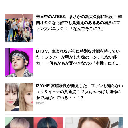
く２人のビジュアルにびっくり
様・形態が発表！ 豪華特典を準
備・・ 12月15日（水）にリリ
ースへ
来日中のATEEZ、まさかの新大久保に出没！ 韓
国オタクなら誰でも見覚えのあるあの場所にフ
ァン大パニック！ 「なんでそこに？」
BTS V、生まれながらに特別な才能を持ってい
た！ メンバーが明かした彼のトンデモない能
力・・ 何もかもが完ぺきなVの「本性」にくぎ
づけ
IZ*ONE 宮脇咲良が発見した、ファンも知らない
ユリ＆イェナの共通点！ ２人はやっぱり運命の
糸で結ばれている・・！？
NEWS