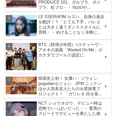
PRODUCE 101、ガルプラ、ボイ
プラ、虹プロ・・ NiziUや
Kep1er、ZEROBASEONEら人気
LE SSERAFIM カズハ、自身の過去
グループが続々と誕生！ JO1や
を酷評！？「とても下手」バレエ
INI、ME:Iを生んだ日プまで一挙紹
とは大きく違うダンススタイルに
介
苦戦・・ めげることなく冷静に努
力を重ねる姿に称賛の声続々
BTS（防弾少年団）×スティーヴ・
アオキの楽曲「Wasted On Me」が
カナダでゴールド認定に
韓国史上初！ 女優ハ・ジウォン、
gugudanセジョン、2PM ニックン
ほか人気有名人たちの火星探査プ
ロジェクト！ 「ガリレオ 目を覚ま
す宇宙」10月10日（水）日本初放
NCT ショウタロウ、デビュー時は
送決定
恐怖でいっぱいだった・・ 驚異の
スピードでデビューを果たした彼