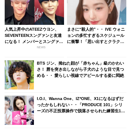
人気上昇中のATEEZウヨン、
まさに“殺人的”・・ IVE ウォニ
SEVENTEENスングァンと友達
ョンの多忙すぎるスケジュール
になる！ メンバーとスングァン
に衝撃！「思い出すとクラクラ
どっちを取る？ 新人ながら豪華
する」休む暇なく働きづめ・・
NEWS
な人脈が話題に
未成年とは思えぬ仕事ぶりにビ
ックリ
BTS ジン、拗ねた顔が「赤ちゃん」級のかわい
さ！ 唇を突き出しながら子犬のような目で見つ
める・・ 愛らしい視線でアピールする姿に悶絶
I.O.I、Wanna One、IZ*ONE、X1になるはずだ
ったかもしれない・・「PRODUCE 101」シリ
ーズの不正投票操作で脱落させられた練習生12
人の氏名が公表