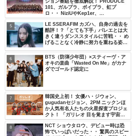
ション番組を徹底解説！ PRODUCE
101、ガルプラ、ボイプラ、虹プ
ロ・・ NiziUやKep1er、
ZEROBASEONEら人気グループが
LE SSERAFIM カズハ、自身の過去を
続々と誕生！ JO1やINI、ME:Iを生ん
酷評！？「とても下手」バレエとは大
だ日プまで一挙紹介
きく違うダンススタイルに苦戦・・ め
げることなく冷静に努力を重ねる姿に
称賛の声続々
BTS（防弾少年団）×スティーヴ・ア
オキの楽曲「Wasted On Me」がカナ
ダでゴールド認定に
韓国史上初！ 女優ハ・ジウォン、
gugudanセジョン、2PM ニックンほ
か人気有名人たちの火星探査プロジェ
クト！ 「ガリレオ 目を覚ます宇宙」
10月10日（水）日本初放送決定
NCT ショウタロウ、デビュー時は恐
怖でいっぱいだった・・ 驚異のスピー