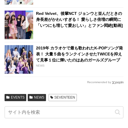
Red Velvet、後輩NCT ジョンウと並んだときの
身長差がかわいすぎる！ 愛らしさ倍増の瞬間に
「いつにも増して愛おしい」とファン悶絶[動画]
2019年 カラオケで最も歌われたK-POPソング発
表！ 大量５曲をランクインさせたTWICEを抑え
て見事１位に輝いたのはあのガールズグループ
NEWS
Recommended by
EVENTS
NEWS
SEVENTEEN