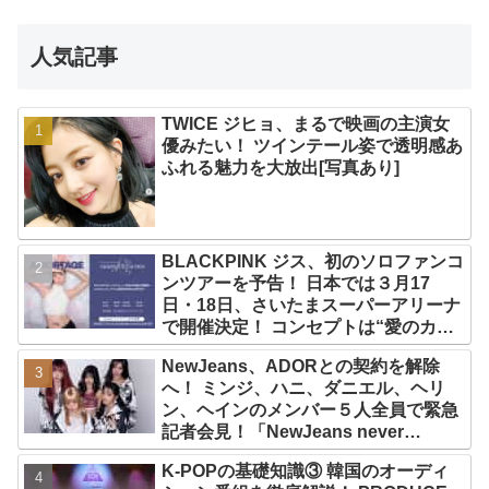
人気記事
TWICE ジヒョ、まるで映画の主演女
優みたい！ ツインテール姿で透明感あ
ふれる魅力を大放出[写真あり]
BLACKPINK ジス、初のソロファンコ
ンツアーを予告！ 日本では３月17
日・18日、さいたまスーパーアリーナ
で開催決定！ コンセプトは“愛のカケ
ラ”！？ 14日には新アルバム
NewJeans、ADORとの契約を解除
『AMORTAGE』もリリース
へ！ ミンジ、ハニ、ダニエル、ヘリ
ン、ヘインのメンバー５人全員で緊急
記者会見！「NewJeans never
dies!」と微笑みの宣言！ ADOR側、
K-POPの基礎知識③ 韓国のオーディ
2029年まで契約有効と主張