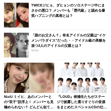
TWICEジヒョ、ダヒョンのソロステージ中にま
さかの悪口？ メンバーも「歴代級」と認める爆
笑ハプニングの真相とは？
「誰のお父さん？」有名アイドルの父親は“イケ
メンパラダイス”だった・・アイドル級の美貌を
放つ3人のアイドルの父親とは？
NEWS
NiziU ミイヒ、あのメンバーと
『LOUD』候補生たちがステー
の“双子”説浮上！ メンバーも見
ジで披露した選りすぐりの音源
極められない？ どんどん似てい
をまとめたスペシャルCDの仕