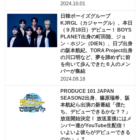
2024.10.01
日韓ボーイズグループ
KJRGL（カジャーグル）、本日
（９月18日）デビュー！ BOYS
PLANET出身の町田陸、ジョ
ン・ホジン（DIEN）、日プ出身
の阪本航紀、TORA Project出身
の川口明など、夢を諦めずに前
を向いて歩んできた６人のメン
バーが集結
2024.09.18
PRODUCE 101 JAPAN
SEASON2出身、篠原瑞希、阪
本航紀ら出演の新番組「僕た
ち、デビューできるかな？？」
放送開始決定！ 放送直後にはメ
ンバー達がYouTube生配信！
いよいよ彼らがデビューできる
のか・・？