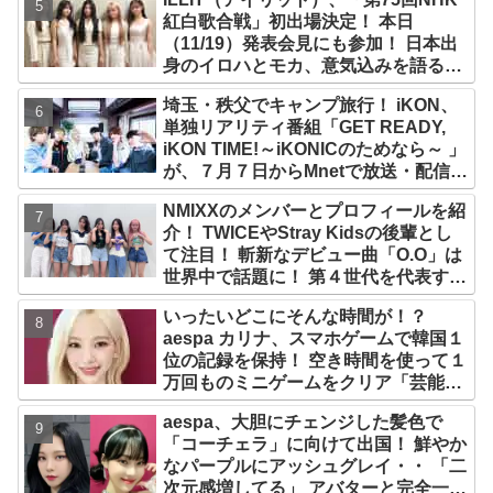
紅白歌合戦」初出場決定！ 本日
（11/19）発表会見にも参加！ 日本出
身のイロハとモカ、意気込みを語る
「ずっと夢見てたステージ…嬉しくて
埼玉・秩父でキャンプ旅行！ iKON、
光栄」
単独リアリティ番組「GET READY,
iKON TIME!～iKONICのためなら～ 」
が、７月７日からMnetで放送・配信ス
タート
NMIXXのメンバーとプロフィールを紹
介！ TWICEやStray Kidsの後輩とし
て注目！ 斬新なデビュー曲「O.O」は
世界中で話題に！ 第４世代を代表する
美女ソリュンをはじめ、全員ビジュア
いったいどこにそんな時間が！？
ルメンバーといわれるその魅力をチェ
aespa カリナ、スマホゲームで韓国１
ック
位の記録を保持！ 空き時間を使って１
万回ものミニゲームをクリア「芸能人
たちが時間がないと言っているのは全
aespa、大胆にチェンジした髪色で
部嘘」
「コーチェラ」に向けて出国！ 鮮やか
なパープルにアッシュグレイ・・ 「二
次元感増してる」 アバターと完全一致