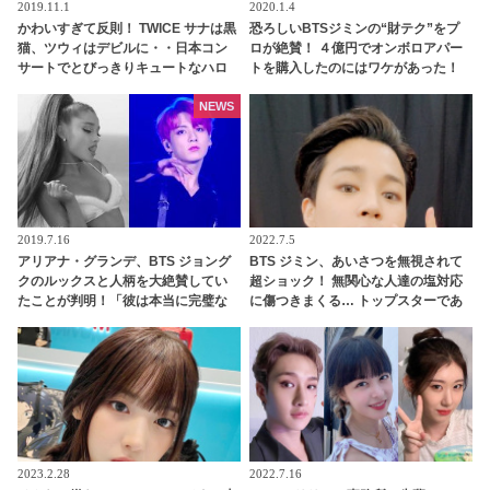
2019.11.1
2020.1.4
かわいすぎて反則！ TWICE サナは黒
恐ろしいBTSジミンの“財テク”をプ
猫、ツウィはデビルに・・日本コン
ロが絶賛！ ４億円でオンボロアパー
サートでとびっきりキュートなハロ
トを購入したのにはワケがあった！
ウィンコスプレを披露
未来は『韓国一のセレブタウン』の
地主になるってホント？
NEWS
2019.7.16
2022.7.5
アリアナ・グランデ、BTS ジョング
BTS ジミン、あいさつを無視されて
クのルックスと人柄を大絶賛してい
超ショック！ 無関心な人達の塩対応
たことが判明！「彼は本当に完璧な
に傷つきまくる… トップスターであ
人だった」ジョングクのモテ男ぶり
る彼を襲った予想外の悲劇＆彼の切
にファンは脱帽「彼は世界の歌姫ま
ない本音にファンも涙「抱きしめて
でも虜にする」
あげたい」
2023.2.28
2022.7.16