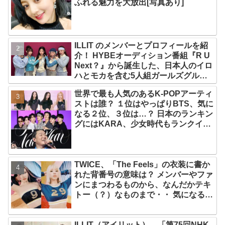
ふれる魅力を大放出[写真あり]
ILLIT のメンバーとプロフィールを紹
介！ HYBEオーディション番組『R U
Next？』から誕生した、日本人のイロ
ハとモカを含む5人組ガールズグルー
プ！ デビュー曲「Magnetic」がいき
世界で最も人気のあるK-POPアーティ
なりの大ヒット
ストは誰？ １位はやっぱりBTS、気に
なる２位、３位は…？ 日本のランキン
グにはKARA、少女時代もランクイ
ン！ 各国の個性あふれるデータに注目
殺到
TWICE、「The Feels」の衣装に書か
れた背番号の意味は？ メンバーやファ
ンにまつわるものから、なんだかテキ
トー（？）なものまで・・ 気になるそ
の意味とは？
ILLIT（アイリット）、「第75回NHK