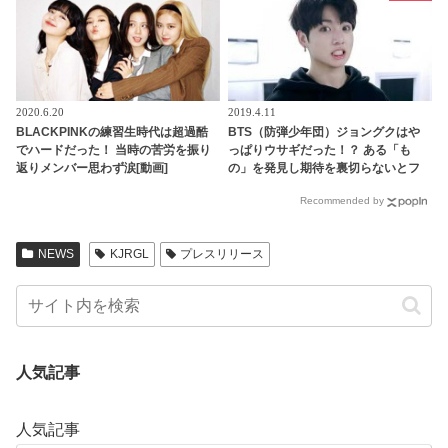
ァン興味津々
2020.6.20
2019.4.11
BLACKPINKの練習生時代は超過酷
BTS（防弾少年団）ジョングクはや
でハードだった！ 当時の苦労を振り
っぱりウサギだった！？ ある「も
返りメンバー思わず涙[動画]
の」を発見し期待を裏切らないとフ
ァン喜ぶ
Recommended by
NEWS
KJRGL
プレスリリース
人気記事
人気記事