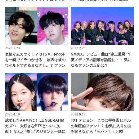
次々と暴露・・ CIXからAB6IXまで、
たちまち泣いてしまう… シュガが明
豪華すぎる交友関係はいったい誰？
かした末っ子のかわいいヒミツと
は？
2023.1.23
2022.2.25
表情がムカつく！？ BTS V、j-hope
NMIXX、デビュー曲は“史上最悪”？
を一瞬でイラつかせる！ 原因は彼の
英メディアの記事が話題に・・ 気に
ワイルドすぎるまなざし…？ ファン
なるファンの反応は？
とは正反対なコメントを放つj-hopeの
本音に爆笑
2023.4.10
2022.8.19
成功したARMYに！ LE SSERAFIM
TXT テヒョン、じつは宇多田ヒカル
カズハ、大好きなBTSとついに対
の熱狂的ファン！？ お気に入りの曲
面！ なんと“推し”のジミンと一緒に
を聞きながら「ッハァ！」と悶
ダンス・・ ずっと憧れていた人との
絶・・ 目をキラキラ輝かせながら聞