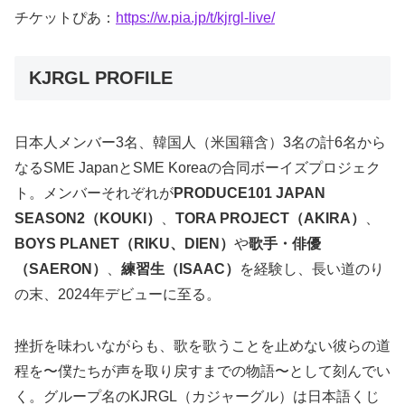
チケットぴあ：
https://w.pia.jp/t/kjrgl-live/
KJRGL PROFILE
日本人メンバー3名、韓国人（米国籍含）3名の計6名から
なるSME JapanとSME Koreaの合同ボーイズプロジェク
ト。メンバーそれぞれが
PRODUCE101 JAPAN
SEASON2（KOUKI）
、
TORA PROJECT（AKIRA）
、
BOYS PLANET（RIKU、DIEN）
や
歌手・俳優
（SAERON）
、
練習生（ISAAC）
を経験し、長い道のり
の末、2024年デビューに至る。
挫折を味わいながらも、歌を歌うことを止めない彼らの道
程を〜僕たちが声を取り戻すまでの物語〜として刻んでい
く。グループ名のKJRGL（カジャーグル）は日本語くじ