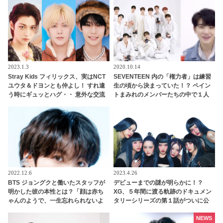
コラボ実現にうれしさ爆発
き入る彼の姿にファン爆笑「リアク
ションが完全にオタクｗｗ」
2023.1.3
2020.10.14
Stray Kids フィリックス、実はNCT
SEVENTEEN 内の「権力者」は練習
ユウタ＆ドヨンとも仲よし！ すれ違
生の頃から決まっていた！？ ペイン
う時にギュッとハグ・・ 意外な交流
トまみれのメンバーたちの中で１人
に注目殺到
だけキレイなままだったその人物と
は・・？
2022.12.6
2023.4.26
BTS ジョングクと働いたスタッフが
デビューまでの謎が明らかに！？
明かした彼の本性とは？「顔は赤ち
XG、５年間に渡る軌跡のドキュメン
ゃんのようで、一生忘れられないよ
タリーシリーズの第１話がついに公
うな香りがしました」ジョングクに
開！ 2018年のメンバーたちの姿も
魅了されたダンサーのコメントにフ
NEWS