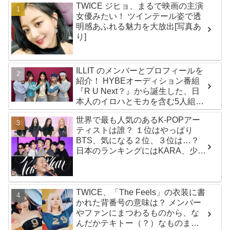
TWICE ジヒョ、まるで映画の主演
女優みたい！ ツインテール姿で透
明感あふれる魅力を大放出[写真あ
り]
ILLIT のメンバーとプロフィールを
紹介！ HYBEオーディション番組
『R U Next？』から誕生した、日
本人のイロハとモカを含む5人組ガ
ールズグループ！ デビュー曲
世界で最も人気のあるK-POPアー
「Magnetic」がいきなりの大ヒッ
ティストは誰？ １位はやっぱり
ト
BTS、気になる２位、３位は…？
日本のランキングにはKARA、少女
時代もランクイン！ 各国の個性あ
ふれるデータに注目殺到
TWICE、「The Feels」の衣装に書
かれた背番号の意味は？ メンバー
やファンにまつわるものから、な
んだかテキトー（？）なものま