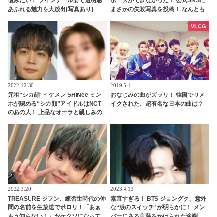
優みたい！ ツインテール姿で透明感
ポーズができなかった！ 公式SNSに
あふれる魅力を大放出[写真あり]
まさかの失敗写真を投稿！ なんとも
クセになるキュートな表情に思わず
悶絶
VLOG
2022.12.30
2019.5.1
元祖“シカ顔”イケメン SHINee ミン
おなじみの曲がズラリ！ 韓国でリメ
ホが認める“シカ顔”アイドルはNCT
イクされた、超有名な日本の曲は？
のあの人！ 上品なオーラと親しみの
ある雰囲気を兼ね備えたイケメンと
は一体ダレ？
2022.3.20
2023.4.13
TREASURE ジフン、練習生時代の仲
素直すぎる！ BTS ジョングク、意外
間の名前を生放送でポロリ！「あぁ
な“涙のスイッチ”が明らかに！ メン
もう知らない！」ヤケクソになって
バーにある言葉をかけられた途端、