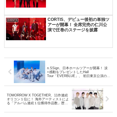
宿で開催 限定グッズも登場
CORTIS、デビュー後初の単独ツ
EVENTS
アーが開幕！ 全席完売の仁川公
演で圧巻のステージを披露
n.SSign、日本ホールツアーが開幕！ 涙
+感動をプレゼントしたHall
Tour「EVERBLUE」、 初日東京公演のラ
イブレポートが到着【写真掲載】
TOMORROW X TOGETHER、11作連続
オリコン１位に！ 海外アーティストによ
る「アルバム連続１位獲得作品数」歴代
１位記録を自己更新！ 7thミニアルバム
『The Star Chapter: SANCTUARY』は29
万3000枚の販売量を記録