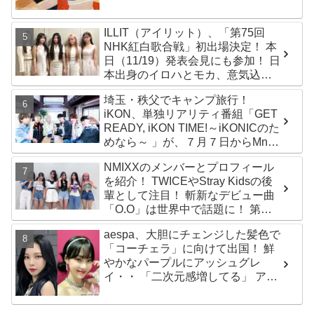
で・・ 気になるその意味とは？
ILLIT（アイリット）、「第75回
NHK紅白歌合戦」初出場決定！ 本
日（11/19）発表会見にも参加！ 日
本出身のイロハとモカ、意気込み
を語る「ずっと夢見てたステー
埼玉・秩父でキャンプ旅行！
ジ…嬉しくて光栄」
iKON、単独リアリティ番組「GET
READY, iKON TIME!～iKONICのた
めなら～ 」が、７月７日からMnet
で放送・配信スタート
NMIXXのメンバーとプロフィール
を紹介！ TWICEやStray Kidsの後
輩として注目！ 斬新なデビュー曲
「O.O」は世界中で話題に！ 第４
世代を代表する美女ソリュンをは
aespa、大胆にチェンジした髪色で
じめ、全員ビジュアルメンバーと
「コーチェラ」に向けて出国！ 鮮
いわれるその魅力をチェック
やかなパープルにアッシュグレ
イ・・ 「二次元感増してる」 アバ
ターと完全一致のその姿に悶絶