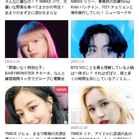
そんなに嫌なの！？ NMIXX ジウ、大
NMIXX リリー、事務所の先輩Stray
嫌いな野菜を食べてまさかの号泣！
Kids バンチャン、ITZY チェリョンと
あまりのまずさに涙が止まらな
海外旅行していた！ ニューヨークや
い・・ 偏食家の意を決した努力に称
日本にも！ 練習生時代の思い出を語
賛の声
る
2023.2.24
2023.1.6
「間違いなく特別な子」
BTS Vのことを最も理解している人物
BABYMONSTER チキータ、なんと
は一体ダレ？ それはずばり、彼と多
練習期間３ヶ月でグループに電撃合
くの時間を共にしているアノ２人…
流していた！ BLACKPINK リサも太
満面の笑みで「僕のことを知りすぎ
鼓判！ 圧巻の才能でYGエンタの重鎮
てる！」と太鼓判を押す様子がかわ
NEWS
を唸らせる
いすぎる
2020.12.20
TWICE ジヒョ、まるで映画の主演女
TWICE ミナ、アイドルに必須のあの