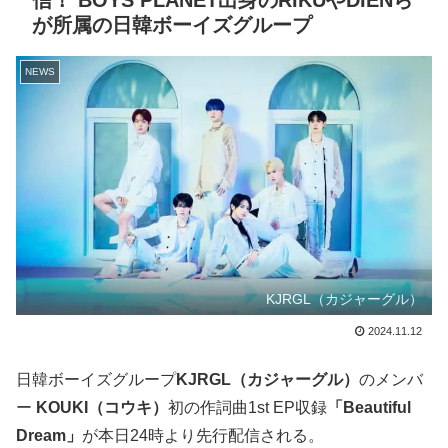
信！ BOYS PLANET出身のRIKUやDIENら
が所属の日韓ボーイズグループ
NEWS
KJRGL（カジャーグル）
2024.11.12
日韓ボーイズグループ
KJRGL（カジャーグル）
のメンバ
ー
KOUKI（コウキ）
初の作詞曲1st EP収録
「Beautiful
Dream」
が本日24時より先行配信される。