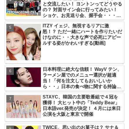
と交流したい！ ヨントンってどうやる
の？ 対面サイン会に行ってみたい！
ショケ、お見送り会、握手会・・・リ
リースイベントあれこれを紹介
ITZY イェジ、無視するリアに激
怒！？ ただ一緒にハートを作りたいだ
けなのに・・大きな声で必死にアピー
ルする姿がかわいすぎる[動画]
日本料理に絶大な信頼！ WayV テン、
ラーメン屋でのメニュー選択が超適
当！「何を注文してもおいしいか
ら・・」日本の食べ物に関する持論を
明かす
STAYC、韓国の主要歌番組で４冠を
獲得！ 大ヒット中の「Teddy Bear」
日本語ver.発売が決定！ ４月には来日
公演を大阪と東京で開催
TWICE、思い出のお菓子は？ サナ＆