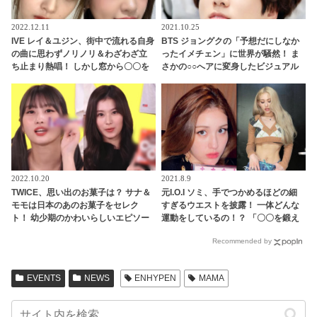
2022.12.11
2021.10.25
IVE レイ＆ユジン、街中で流れる自身
BTS ジョングクの「予想だにしなか
の曲に思わずノリノリ＆わざわざ立
ったイメチェン」に世界が騒然！ ま
ち止まり熱唱！ しかし窓から〇〇を
さかの○○へアに変身したビジュアル
感じて…？ ２人が取ったかわいらし
がどこかヤンチャでセクシーすぎ
い反応にほっこり
る… 落ち着いた黒髪からガラリと雰
囲気を変えた美貌に驚きを隠せない
声殺到
2022.10.20
2021.8.9
TWICE、思い出のお菓子は？ サナ＆
元I.O.I ソミ、手でつかめるほどの細
モモは日本のあのお菓子をセレク
すぎるウエストを披露！ 一体どんな
ト！ 幼少期のかわいらしいエピソー
運動をしているの！？ 「〇〇を鍛え
ドも公開
ると・・」 気になるソミの運動法が
Recommended by
明らかに
EVENTS
NEWS
ENHYPEN
MAMA