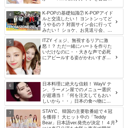
るその人物は大よろこび！ まさに
「成功したファン」だと話題沸騰
K-POPの基礎知識⑦ K-POPアイド
ルと交流したい！ ヨントンってど
うやるの？ 対面サイン会に行って
みたい！ ショケ、お見送り会、握
手会・・・リリースイベントあれ
ITZY イェジ、無視するリアに激
これを紹介
怒！？ ただ一緒にハートを作りた
いだけなのに・・大きな声で必死
にアピールする姿がかわいすぎる
[動画]
日本料理に絶大な信頼！ WayV テ
ン、ラーメン屋でのメニュー選択
が超適当！「何を注文してもおい
しいから・・」日本の食べ物に関
する持論を明かす
STAYC、韓国の主要歌番組で４冠
を獲得！ 大ヒット中の「Teddy
Bear」日本語ver.発売が決定！ ４月