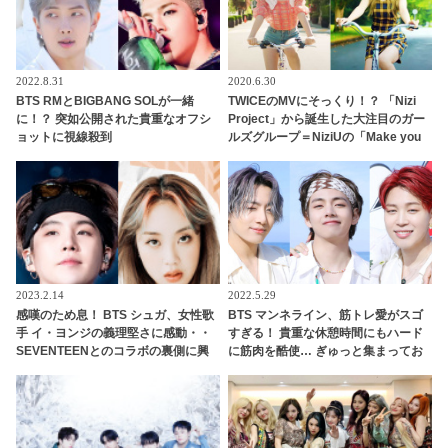
2022.8.31
2020.6.30
BTS RMとBIGBANG SOLが一緒
TWICEのMVにそっくり！？ 「Nizi
に！？ 突如公開された貴重なオフシ
Project」から誕生した大注目のガー
ョットに視線殺到
ルズグループ＝NiziUの「Make you
happy」ＭＶはTWICE人気曲を彷彿
とさせるシーンが満載[動画あり]
2023.2.14
2022.5.29
感嘆のため息！ BTS シュガ、女性歌
BTS マンネライン、筋トレ愛がスゴ
手 イ・ヨンジの義理堅さに感動・・
すぎる！ 貴重な休憩時間にもハード
SEVENTEENとのコラボの裏側に興
に筋肉を酷使… ぎゅっと集まってお
味津々
互いの体に負荷をかけあう３人のト
レーニング風景がかわいすぎるとフ
ァンくぎづけ