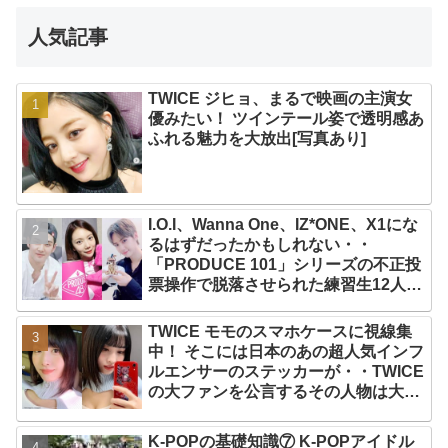
人気記事
TWICE ジヒョ、まるで映画の主演女
優みたい！ ツインテール姿で透明感あ
ふれる魅力を大放出[写真あり]
I.O.I、Wanna One、IZ*ONE、X1にな
るはずだったかもしれない・・
「PRODUCE 101」シリーズの不正投
票操作で脱落させられた練習生12人の
氏名が公表
TWICE モモのスマホケースに視線集
中！ そこには日本のあの超人気インフ
ルエンサーのステッカーが・・TWICE
の大ファンを公言するその人物は大よ
ろこび！ まさに「成功したファン」だ
と話題沸騰
K-POPの基礎知識⑦ K-POPアイドル