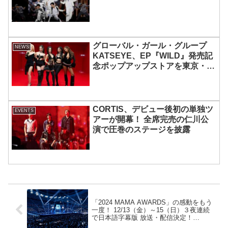
グローバル・ガール・グループ
NEWS
KATSEYE、EP『WILD』発売記
念ポップアップストアを東京・原
宿で開催 限定グッズも登場
CORTIS、デビュー後初の単独ツ
EVENTS
アーが開幕！ 全席完売の仁川公
演で圧巻のステージを披露
「2024 MAMA AWARDS」の感動をもう
一度！ 12/13（金）～15（日）３夜連続
で日本語字幕版 放送・配信決定！
BIGBANGのサプライズ登場や、