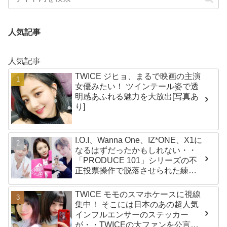
人気記事
人気記事
TWICE ジヒョ、まるで映画の主演
女優みたい！ ツインテール姿で透
明感あふれる魅力を大放出[写真あ
り]
I.O.I、Wanna One、IZ*ONE、X1に
なるはずだったかもしれない・・
「PRODUCE 101」シリーズの不
正投票操作で脱落させられた練習
生12人の氏名が公表
TWICE モモのスマホケースに視線
集中！ そこには日本のあの超人気
インフルエンサーのステッカー
が・・TWICEの大ファンを公言す