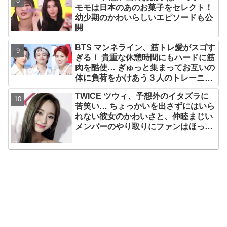
モモは日本のあのお菓子をセレクト！
幼少期のかわいらしいエピソードも公
開
BTS マンネライン、筋トレ愛がスゴす
ぎる！ 貴重な休憩時間にもハードに筋
肉を酷使… ぎゅっと集まってお互いの
体に負荷をかけあう３人のトレーニン
グ風景がかわいすぎるとファンくぎづ
TWICE ツウィ、予想外のイタズラに
け
苦笑い… ちょっかいを出さずにはいら
れない彼女のかわいさと、仲睦まじい
メンバーのやり取りにファンはほっこ
り