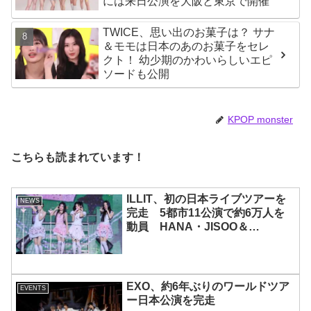
には来日公演を大阪と東京で開催
TWICE、思い出のお菓子は？ サナ
＆モモは日本のあのお菓子をセレ
クト！ 幼少期のかわいらしいエピ
ソードも公開
KPOP monster
こちらも読まれています！
ILLIT、初の日本ライブツアーを
NEWS
完走 5都市11公演で約6万人を
動員 HANA・JISOO＆
MOMOKAとのスペシャルコラボ
も実現
EXO、約6年ぶりのワールドツア
EVENTS
ー日本公演を完走