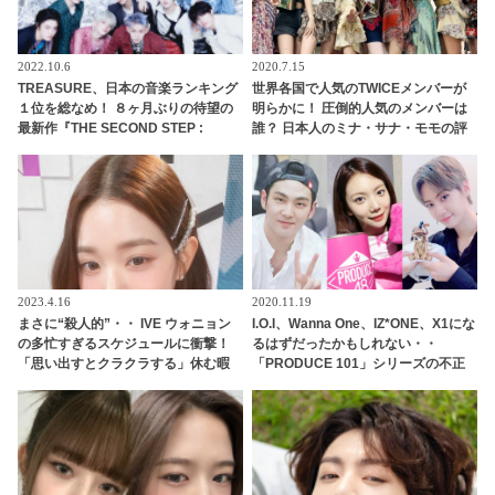
2022.10.6
2020.7.15
TREASURE、日本の音楽ランキング
世界各国で人気のTWICEメンバーが
１位を総なめ！ ８ヶ月ぶりの待望の
明らかに！ 圧倒的人気のメンバーは
最新作『THE SECOND STEP :
誰？ 日本人のミナ・サナ・モモの評
CHAPTER TWO』をついにリリー
価は・・
ス！ AWAではリアルタイム急上昇ラ
ンキング１位から27位までを独
占・・ 日本での熱い人気を証明
2023.4.16
2020.11.19
まさに“殺人的”・・ IVE ウォニョン
I.O.I、Wanna One、IZ*ONE、X1にな
の多忙すぎるスケジュールに衝撃！
るはずだったかもしれない・・
「思い出すとクラクラする」休む暇
「PRODUCE 101」シリーズの不正
なく働きづめ・・ 未成年とは思えぬ
投票操作で脱落させられた練習生12
仕事ぶりにビックリ
人の氏名が公表