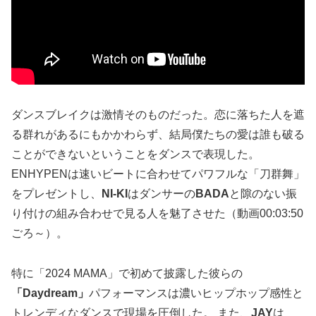
ダンスブレイクは激情そのものだった。恋に落ちた人を遮
る群れがあるにもかかわらず、結局僕たちの愛は誰も破る
ことができないということをダンスで表現した。
ENHYPENは速いビートに合わせてパワフルな「刀群舞」
をプレゼントし、
NI-KI
はダンサーの
BADA
と隙のない振
り付けの組み合わせで見る人を魅了させた（動画00:03:50
ごろ～）。
特に「2024 MAMA」で初めて披露した彼らの
「Daydream」
パフォーマンスは濃いヒップホップ感性と
トレンディなダンスで現場を圧倒した。 また、
JAY
は