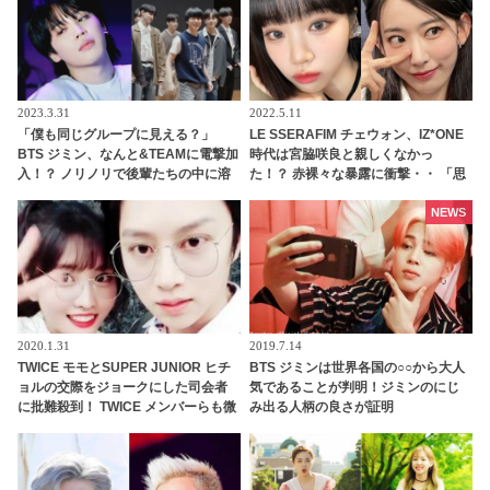
2023.3.31
2022.5.11
「僕も同じグループに見える？」
LE SSERAFIM チェウォン、IZ*ONE
BTS ジミン、なんと&TEAMに電撃加
時代は宮脇咲良と親しくなかっ
入！？ ノリノリで後輩たちの中に溶
た！？ 赤裸々な暴露に衝撃・・ 「思
け込む姿がかわいすぎる
ったよりずっと温かい人でした」 再
デビューを経てやっと仲良くなった
NEWS
２人に注目
2020.1.31
2019.7.14
TWICE モモとSUPER JUNIOR ヒチ
BTS ジミンは世界各国の○○から大人
ョルの交際をジョークにした司会者
気であることが判明！ジミンのにじ
に批難殺到！ TWICE メンバーらも微
み出る人柄の良さが証明
妙な反応