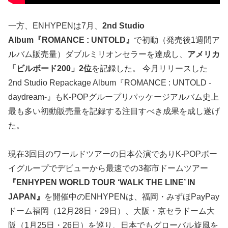
一方、ENHYPENは7月、
2nd Studio
Album『ROMANCE : UNTOLD』
で初動（発売後1週間ア
ルバム販売量）ダブルミリオンセラーを達成し、
アメリカ
「ビルボード200」2位
を記録した。 今月リリースした
2nd Studio Repackage Album『ROMANCE : UNTOLD -
daydream-』もK-POPグループリパッケージアルバム史上
最も多い初動販売量を記録する注目すべき成果を成し遂げ
た。
現在3回目のワールドツアーの日本公演でありK-POPボー
イグループでデビューから最速での3都市ドームツアー
『ENHYPEN WORLD TOUR ‘WALK THE LINE’ IN
JAPAN』
を開催中のENHYPENは、福岡・みずほPayPay
ドーム福岡（12月28日・29日）、大阪・京セラドーム大
阪（1月25日・26日）を巡り、日本でもグローバル旋風を