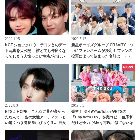
2022.1.25
2020.5.12
NCT ショウタロウ、テヨンとのデー
新星ボーイズグループ CRAVITY、つ
ト写真を大公開！ 誰とでも仲良くな
いにファンネームが決定！ ファンの
ってしまう人懐っこい性格がかわい
投票によって決まった名前は・・・
らしい
[動画]
NEWS
2022.8.3
2019.8.5
BTS J-HOPE、こんなに背が高かっ
爆笑！ タイのYouTuberがBTSの
たなんて！ あの女性アーティストと
「Boy With Luv」を完コピ！ 低予算
の驚くべき身長差にびっくり… 彼女
だけど全力でMVを再現、似てないは
を包み込むかのように抱きしめる姿
ずなのに超似てる！？ 捧腹絶倒の仕
に胸キュン
上がりに[動画あり]