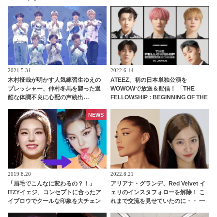
2021.5.31
2022.6.14
木村柾哉が明かす人気練習生ゆえの
ATEEZ、初の日本単独公演を
プレッシャー、仲村冬馬を襲った過
WOWOWで放送＆配信！ 「THE
酷な体調不良に心配の声続出…
FELLOWSHIP : BEGINNING OF THE
「PRODUCE 101 JAPAN 2」（日プ
END」 in JAPAN最終日のステージを
2）、「Another Day」チームのメン
7月18日生中継
NEWS
バー愛＆ステージへの切実な思いに
感動
2019.8.20
2022.8.21
「眉毛でこんなに変わるの？！」
アリアナ・グランデ、Red Velvet イ
ITZYイェジ、コンセプトに合ったア
ェリのインスタフォローを解除！ こ
イブロウでクールな印象を大チェン
れまで交流を見せていたのに・・ 一
ジ！
体なぜ！？ ファンがその理由を推測