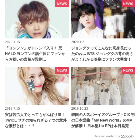
できない2人だけの世界がある」
NEWS
NEWS
2020.1.15
2020.1.3
「ヨンフン」がトレンド入り！ 元
ジョングクってこんなに高身長だっ
HALO ヨンフンの誕生日にファンか
たのね… BTS ジョングクの背の高さ
らお祝いの言葉が殺到…
がよくわかる映像にファン大興奮！
「PRODUCE 101 JAPAN」視聴者か
ヒールを履いたTWICEと比べても桁
らたくさんの感謝の言葉も
違いの高身長ぶりは胸キュン必至
NEWS
NEWS
2019.7.15
2019.10.23
実は苦労人でとってもがんばり屋！
韓国の人気ボーイズグループ・CIX 初
TWICE サナの知られざる７つの意外
の日本語曲「My New World」のMV
な素顔とは・・？
が解禁！ 日本盤1st EPは本日発売
Recommended by