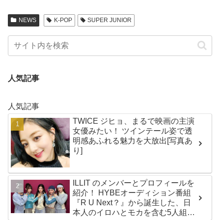
NEWS
K-POP
SUPER JUNIOR
人気記事
人気記事
TWICE ジヒョ、まるで映画の主演
女優みたい！ ツインテール姿で透
明感あふれる魅力を大放出[写真あ
り]
ILLIT のメンバーとプロフィールを
紹介！ HYBEオーディション番組
『R U Next？』から誕生した、日
本人のイロハとモカを含む5人組ガ