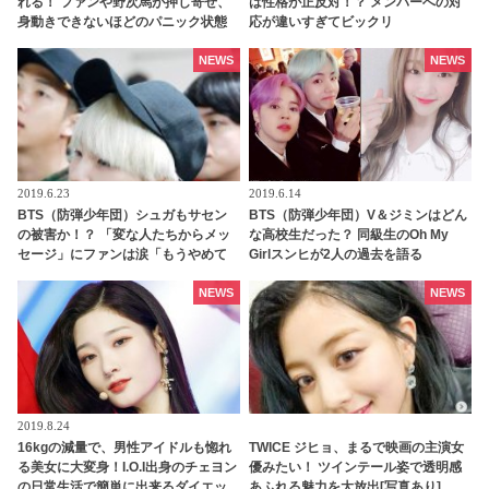
れる！ ファンや野次馬が押し寄せ、
は性格が正反対！？ メンバーへの対
身動きできないほどのパニック状態
応が違いすぎてビックリ
に
NEWS
NEWS
2019.6.23
2019.6.14
BTS（防弾少年団）シュガもサセン
BTS（防弾少年団）V＆ジミンはどん
の被害か！？ 「変な人たちからメッ
な高校生だった？ 同級生のOh My
セージ」にファンは涙「もうやめて
Girlスンヒが2人の過去を語る
あげて」
NEWS
NEWS
2019.8.24
16kgの減量で、男性アイドルも惚れ
TWICE ジヒョ、まるで映画の主演女
る美女に大変身！I.O.I出身のチェヨン
優みたい！ ツインテール姿で透明感
の日常生活で簡単に出来るダイエッ
あふれる魅力を大放出[写真あり]