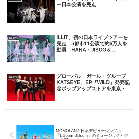
ー日本公演を完走
ILLIT、初の日本ライブツアーを
NEWS
完走 5都市11公演で約6万人を
動員 HANA・JISOO＆
MOMOKAとのスペシャルコラボ
も実現
グローバル・ガール・グループ
NEWS
KATSEYE、EP『WILD』発売記
念ポップアップストアを東京・原
宿で開催 限定グッズも登場
MOMOLAND 日本デビューシングル
「BBoom BBoom」のミュージックビデ