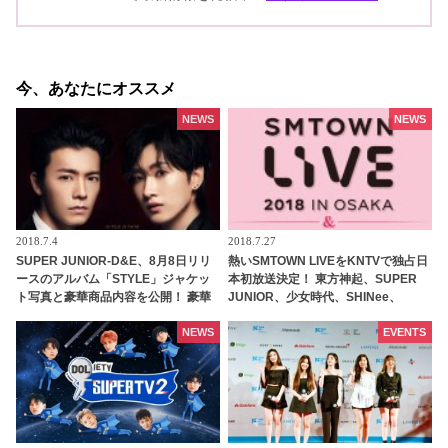
今、あなたにオススメ
NEWS
NEWS
2018.7.4
2018.7.27
SUPER JUNIOR-D&E、8月8日リリ
熱いSMTOWN LIVEをKNTVで独占日
ースのアルバム「STYLE」ジャケッ
本初放送決定！ 東方神起、SUPER
ト写真と豪華商品内容を公開！ 豪華
JUNIOR、少女時代、SHINee、
な購入者特典も発表
EXO、Red Velvetらが出演
NEWS
EVENTS