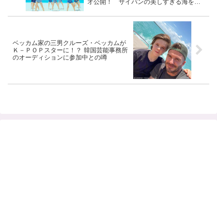
オ公開！ サイパンの美しすぎる海をバ
ックに【プンプン】ダンスが炸裂[フル動
画あり]
ベッカム家の三男クルーズ・ベッカムが
Ｋ－ＰＯＰスターに！？ 韓国芸能事務所
のオーディションに参加中との噂