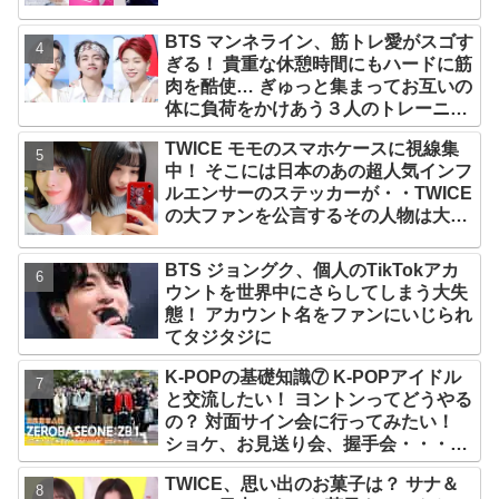
氏名が公表
BTS マンネライン、筋トレ愛がスゴす
ぎる！ 貴重な休憩時間にもハードに筋
肉を酷使… ぎゅっと集まってお互いの
体に負荷をかけあう３人のトレーニン
グ風景がかわいすぎるとファンくぎづ
TWICE モモのスマホケースに視線集
け
中！ そこには日本のあの超人気インフ
ルエンサーのステッカーが・・TWICE
の大ファンを公言するその人物は大よ
ろこび！ まさに「成功したファン」だ
と話題沸騰
BTS ジョングク、個人のTikTokアカ
ウントを世界中にさらしてしまう大失
態！ アカウント名をファンにいじられ
てタジタジに
K-POPの基礎知識⑦ K-POPアイドル
と交流したい！ ヨントンってどうやる
の？ 対面サイン会に行ってみたい！
ショケ、お見送り会、握手会・・・リ
リースイベントあれこれを紹介
TWICE、思い出のお菓子は？ サナ＆