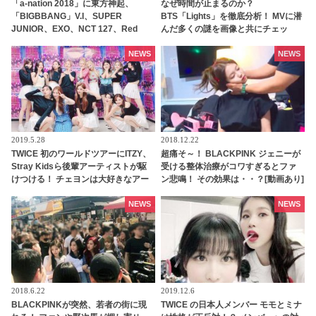
「a-nation 2018」に東方神起、
なぜ時間が止まるのか？
「BIGBBANG」V.I、SUPER
BTS「Lights」を徹底分析！ MVに潜
JUNIOR、EXO、NCT 127、Red
んだ多くの謎を画像と共にチェッ
Velvetらの出演が決定
ク！［パート2］
NEWS
NEWS
2019.5.28
2018.12.22
TWICE 初のワールドツアーにITZY、
超痛そ～！ BLACKPINK ジェニーが
Stray Kidsら後輩アーティストが駆
受ける整体治療がコワすぎるとファ
けつける！ チェヨンは大好きなアー
ン悲鳴！ その効果は・・？[動画あり]
ティストを招待し大興奮
NEWS
NEWS
2018.6.22
2019.12.6
BLACKPINKが突然、若者の街に現
TWICE の日本人メンバー モモとミナ