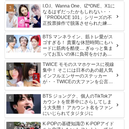
ールズグループ！ デビュー曲
I.O.I、Wanna One、IZ*ONE、X1に
「Magnetic」がいきなりの大ヒッ
なるはずだったかもしれない・・
ト
「PRODUCE 101」シリーズの不
正投票操作で脱落させられた練習
生12人の氏名が公表
BTS マンネライン、筋トレ愛がス
ゴすぎる！ 貴重な休憩時間にもハ
ードに筋肉を酷使… ぎゅっと集ま
ってお互いの体に負荷をかけあう
３人のトレーニング風景がかわい
TWICE モモのスマホケースに視線
すぎるとファンくぎづけ
集中！ そこには日本のあの超人気
インフルエンサーのステッカー
が・・TWICEの大ファンを公言す
るその人物は大よろこび！ まさに
「成功したファン」だと話題沸騰
BTS ジョングク、個人のTikTokア
カウントを世界中にさらしてしま
う大失態！ アカウント名をファン
にいじられてタジタジに
K-POPの基礎知識⑦ K-POPアイド