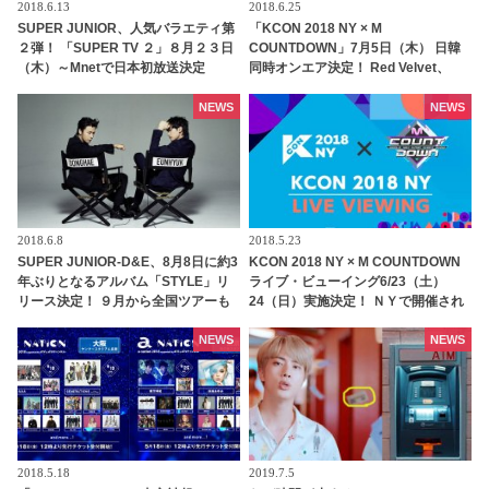
2018.6.13
2018.6.25
SUPER JUNIOR、人気バラエティ第
「KCON 2018 NY × M
２弾！ 「SUPER TV ２」８月２３日
COUNTDOWN」7月5日（木） 日韓
（木）～Mnetで日本初放送決定
同時オンエア決定！ Red Velvet、
Wanna One、SUPER JUNIORなど
が熱いパフォーマンス
NEWS
NEWS
2018.6.8
2018.5.23
SUPER JUNIOR-D&E、8月8日に約3
KCON 2018 NY × M COUNTDOWN
年ぶりとなるアルバム「STYLE」リ
ライブ・ビューイング6/23（土）
リース決定！ ９月から全国ツアーも
24（日）実施決定！ ＮＹで開催され
スタート
るK-POPの祭典を日本の映画館へ完
全中継！ Wanna One、
NEWS
NEWS
PENTAGON、Red Velvet、SUPER
JUNIORら出演
2018.5.18
2019.7.5