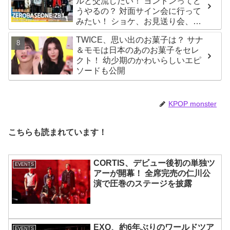
ルと交流したい！ ヨントンってど
うやるの？ 対面サイン会に行って
みたい！ ショケ、お見送り会、握
手会・・・リリースイベントあれ
TWICE、思い出のお菓子は？ サナ
これを紹介
＆モモは日本のあのお菓子をセレ
クト！ 幼少期のかわいらしいエピ
ソードも公開
KPOP monster
こちらも読まれています！
CORTIS、デビュー後初の単独ツ
EVENTS
アーが開幕！ 全席完売の仁川公
演で圧巻のステージを披露
EXO、約6年ぶりのワールドツア
EVENTS