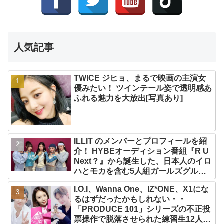
人気記事
TWICE ジヒョ、まるで映画の主演女
優みたい！ ツインテール姿で透明感あ
ふれる魅力を大放出[写真あり]
ILLIT のメンバーとプロフィールを紹
介！ HYBEオーディション番組『R U
Next？』から誕生した、日本人のイロ
ハとモカを含む5人組ガールズグルー
プ！ デビュー曲「Magnetic」がいき
I.O.I、Wanna One、IZ*ONE、X1にな
なりの大ヒット
るはずだったかもしれない・・
「PRODUCE 101」シリーズの不正投
票操作で脱落させられた練習生12人の