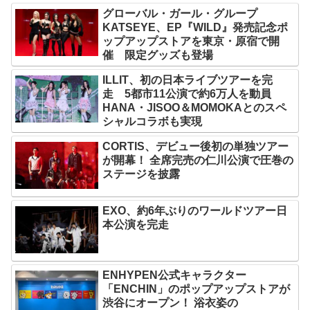
グローバル・ガール・グループ
KATSEYE、EP『WILD』発売記念ポ
ップアップストアを東京・原宿で開
催 限定グッズも登場
ILLIT、初の日本ライブツアーを完
走 5都市11公演で約6万人を動員
HANA・JISOO＆MOMOKAとのスペ
シャルコラボも実現
CORTIS、デビュー後初の単独ツアー
が開幕！ 全席完売の仁川公演で圧巻の
ステージを披露
EXO、約6年ぶりのワールドツアー日
本公演を完走
ENHYPEN公式キャラクター
「ENCHIN」のポップアップストアが
渋谷にオープン！ 浴衣姿の