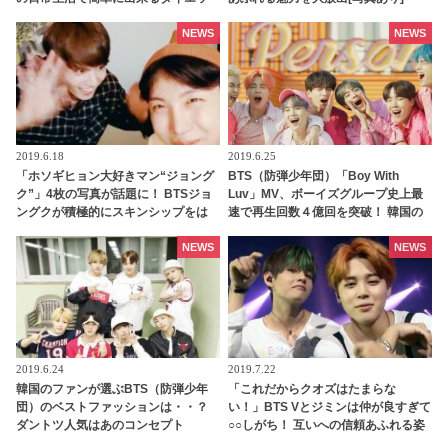
ト方法とは？
NEWS
NEWS
2019.6.18
2019.6.25
「ホソギヒョン大好きマン“ジョング
BTS（防弾少年団）「Boy With
ク”」4枚の写真が話題に！ BTSジョ
Luv」MV、ボーイズグループ史上最
ングクが積極的にスキンシップをは
速で再生回数４億回を突破！ 韓国の
かる…2人にARMYは萌え萌え
音楽番組では驚きの２１冠を達成
NEWS
NEWS
2019.6.24
2019.7.22
韓国のファンが選ぶBTS（防弾少年
「これだからクオズはたまらな
団）のベストファッションは・・？
い！」BTS Vとジミンは仲が良すぎて
ダントツ人気はあのコンセプト
○○しがち！ 互いへの信頼あふれる姿
にファンはうっとり「だれにも邪魔