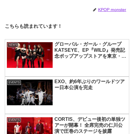
じめ、全員ビジュアルメンバーと
いわれるその魅力をチェック
KPOP monster
こちらも読まれています！
グローバル・ガール・グループ
NEWS
KATSEYE、EP『WILD』発売記
念ポップアップストアを東京・原
宿で開催 限定グッズも登場
EXO、約6年ぶりのワールドツア
EVENTS
ー日本公演を完走
CORTIS、デビュー後初の単独ツ
EVENTS
アーが開幕！ 全席完売の仁川公
演で圧巻のステージを披露