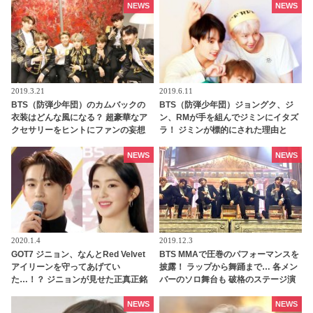
NEWS
NEWS
2019.3.21
2019.6.11
BTS（防弾少年団）のカムバックの
BTS（防弾少年団）ジョングク、ジ
衣装はどんな風になる？ 超豪華なア
ン、RMが手を組んでジミンにイタズ
クセサリーをヒントにファンの妄想
ラ！ ジミンが標的にされた理由と
膨らむ
は・・
NEWS
NEWS
2020.1.4
2019.12.3
GOT7 ジニョン、なんとRed Velvet
BTS MMAで圧巻のパフォーマンスを
アイリーンを守ってあげてい
披露！ ラップから舞踊まで… 各メン
た…！？ ジニョンが見せた正真正銘
バーのソロ舞台も 破格のステージ演
のジェントルマンぶりに感動の声殺
出も要チェック
到… 自然な気遣いと素晴らしい機転
NEWS
NEWS