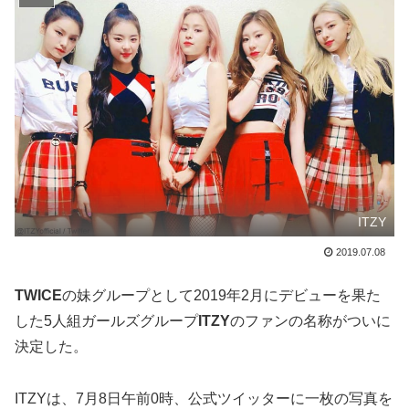
ITZY
2019.07.08
TWICE
の妹グループとして2019年2月にデビューを果た
した5人組ガールズグループ
ITZY
のファンの名称がついに
決定した。
ITZYは、7月8日午前0時、公式ツイッターに一枚の写真を