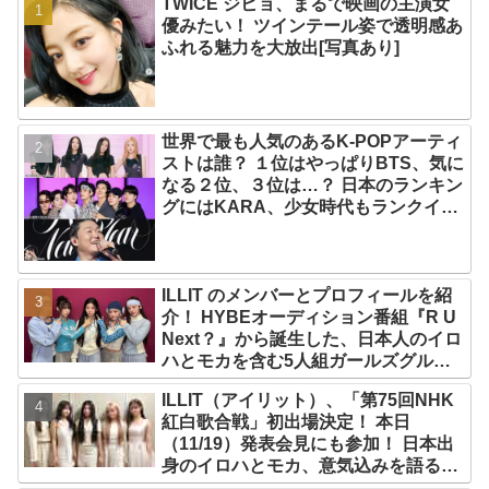
TWICE ジヒョ、まるで映画の主演女
優みたい！ ツインテール姿で透明感あ
ふれる魅力を大放出[写真あり]
世界で最も人気のあるK-POPアーティ
ストは誰？ １位はやっぱりBTS、気に
なる２位、３位は…？ 日本のランキン
グにはKARA、少女時代もランクイ
ン！ 各国の個性あふれるデータに注目
殺到
ILLIT のメンバーとプロフィールを紹
介！ HYBEオーディション番組『R U
Next？』から誕生した、日本人のイロ
ハとモカを含む5人組ガールズグルー
プ！ デビュー曲「Magnetic」がいき
ILLIT（アイリット）、「第75回NHK
なりの大ヒット
紅白歌合戦」初出場決定！ 本日
（11/19）発表会見にも参加！ 日本出
身のイロハとモカ、意気込みを語る
「ずっと夢見てたステージ…嬉しくて