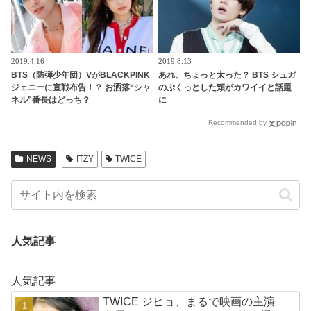
2019.4.16
2019.8.13
BTS（防弾少年団）VがBLACKPINK
あれ、ちょっと太った？ BTS シュガ
ジェニーに宣戦布告！？ お洒落“シャ
のぷくっとした頬がカワイイと話題
ネル”番長はどっち？
に
Recommended by
NEWS
ITZY
TWICE
人気記事
人気記事
TWICE ジヒョ、まるで映画の主演