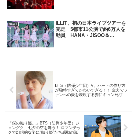
ILLIT、初の日本ライブツアーを
NEWS
完走 5都市11公演で約6万人を
動員 HANA・JISOO＆
MOMOKAとのスペシャルコラボ
も実現
BTS（防弾少年団）V、ハートの作り方
が独特すぎてかわいすぎる！！ 全力でフ
ァンへの愛を表現する姿にキュン死寸
前！「さすが天性のアイドル」
「僕の織り姫…」BTS（防弾少年団）ジ
ョングク、七夕の空を舞う！ ロマンチッ
クで幻想的な姿に“織り姫”たち感動の嵐