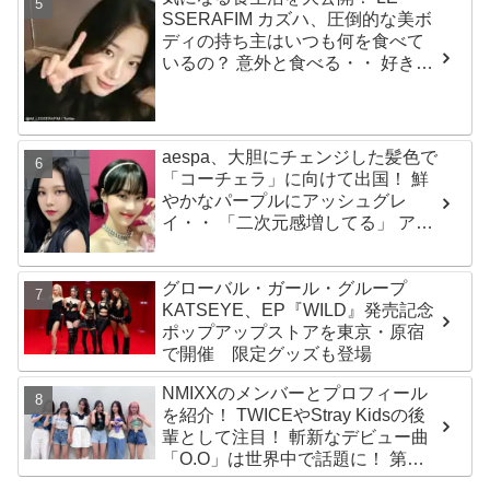
ジ…嬉しくて光栄」
SSERAFIM カズハ、圧倒的な美ボ
ディの持ち主はいつも何を食べて
いるの？ 意外と食べる・・ 好きな
ものを食べつつ健康を維持する方
法とは？
aespa、大胆にチェンジした髪色で
「コーチェラ」に向けて出国！ 鮮
やかなパープルにアッシュグレ
イ・・ 「二次元感増してる」 アバ
ターと完全一致のその姿に悶絶
グローバル・ガール・グループ
KATSEYE、EP『WILD』発売記念
ポップアップストアを東京・原宿
で開催 限定グッズも登場
NMIXXのメンバーとプロフィール
を紹介！ TWICEやStray Kidsの後
輩として注目！ 斬新なデビュー曲
「O.O」は世界中で話題に！ 第４
世代を代表する美女ソリュンをは