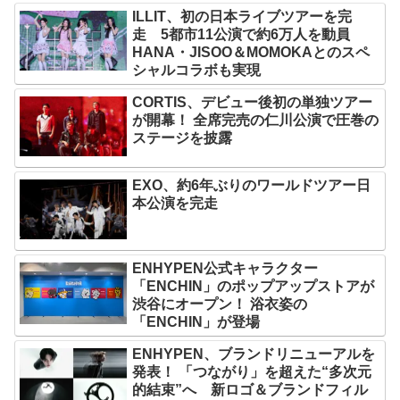
ILLIT、初の日本ライブツアーを完
走 5都市11公演で約6万人を動員
HANA・JISOO＆MOMOKAとのスペ
シャルコラボも実現
CORTIS、デビュー後初の単独ツアー
が開幕！ 全席完売の仁川公演で圧巻の
ステージを披露
EXO、約6年ぶりのワールドツアー日
本公演を完走
ENHYPEN公式キャラクター
「ENCHIN」のポップアップストアが
渋谷にオープン！ 浴衣姿の
「ENCHIN」が登場
ENHYPEN、ブランドリニューアルを
発表！ 「つながり」を超えた“多次元
的結束”へ 新ロゴ＆ブランドフィル