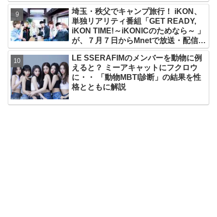
美女ソリュンをはじめ、全員ビジュア
埼玉・秩父でキャンプ旅行！ iKON、
ルメンバーといわれるその魅力をチェ
単独リアリティ番組「GET READY,
ック
iKON TIME!～iKONICのためなら～ 」
が、７月７日からMnetで放送・配信ス
タート
LE SSERAFIMのメンバーを動物に例
えると？ ミーアキャットにフクロウ
に・・ 「動物MBTI診断」の結果を性
格とともに解説