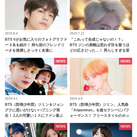
に脱帽
2019.8.4
2019.7.21
BTS Vがお気に入りのフォトグラファ
「これって合成じゃないの！？」
ー３名を紹介！ 持ち前のフレンドリ
BTS ジンの肩幅は思わず目を疑うほ
ーさを発揮しさっそく友達に
どの広さだった…！ 男らしすぎる背
中にファンはメロメロ「今すぐ抱き
つきたい」
NEWS
NEWS
2019.4.1
2019.4.9
BTS（防弾少年団）ジミン＆ジョン
BTS（防弾少年団）ジミン、人気曲
グクに思いがけないハプニング発
「Anpanman」を超セクシーにパフ
生！ 2人の可愛いミスにファン喜ぶ
ォーマンス！ フリースタイルのホッ
トなダンスにファン悶絶
NEWS
NEWS