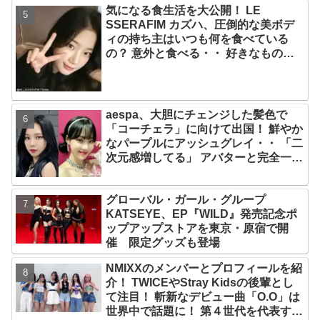
気になる食生活を大公開！ LE
光栄」
SSERAFIM カズハ、圧倒的な美ボデ
ィの持ち主はいつも何を食べている
の？ 意外と食べる・・ 好きなものを
食べつつ健康を維持する方法とは？
aespa、大胆にチェンジした髪色で
「コーチェラ」に向けて出国！ 鮮やか
なパープルにアッシュグレイ・・ 「二
次元感増してる」 アバターと完全一致
のその姿に悶絶
グローバル・ガール・グループ
KATSEYE、EP『WILD』発売記念ポ
ップアップストアを東京・原宿で開
催 限定グッズも登場
NMIXXのメンバーとプロフィールを紹
介！ TWICEやStray Kidsの後輩とし
て注目！ 斬新なデビュー曲「O.O」は
世界中で話題に！ 第４世代を代表する