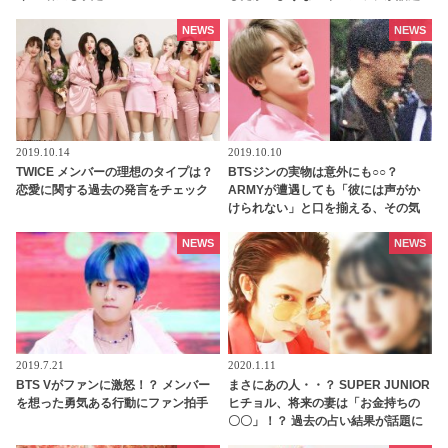
に！ ファンからは推測の声が続々…
ジョングクの愛らしい姿に胸キュン
NEWS
NEWS
2019.10.14
2019.10.10
TWICE メンバーの理想のタイプは？
BTSジンの実物は意外にも○○？
恋愛に関する過去の発言をチェック
ARMYが遭遇しても「彼には声がか
けられない」と口を揃える、その気
になる理由とは？
NEWS
NEWS
2019.7.21
2020.1.11
BTS Vがファンに激怒！？ メンバー
まさにあの人・・？ SUPER JUNIOR
を想った勇気ある行動にファン拍手
ヒチョル、将来の妻は「お金持ちの
〇〇」！？ 過去の占い結果が話題に
[動画]