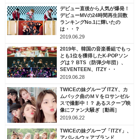
デビュー直後から人気が爆発！
デビューMVの24時間再生回数
ランキングNo.1に輝いたの
は・・？
2019.06.29
2019年、韓国の音楽番組でもっ
とも1位を獲得したK-POPソン
グは？ BTS（防弾少年団）、
SEVENTEEN、ITZY・・
2019.06.28
TWICEの妹グループ ITZY、カ
ムバック曲のＭＶをロサンゼル
スで撮影中！？ あるスクープ映
像にファン大騒ぎ［動画］
2019.06.22
TWICEの妹グループ「ITZY」、
アパレルウェアブランド