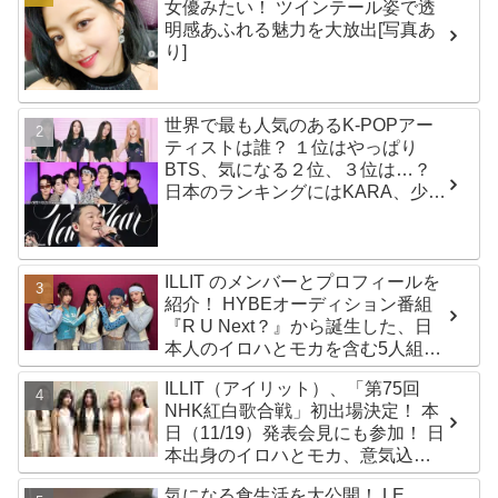
女優みたい！ ツインテール姿で透
明感あふれる魅力を大放出[写真あ
り]
世界で最も人気のあるK-POPアー
ティストは誰？ １位はやっぱり
BTS、気になる２位、３位は…？
日本のランキングにはKARA、少女
時代もランクイン！ 各国の個性あ
ふれるデータに注目殺到
ILLIT のメンバーとプロフィールを
紹介！ HYBEオーディション番組
『R U Next？』から誕生した、日
本人のイロハとモカを含む5人組ガ
ールズグループ！ デビュー曲
ILLIT（アイリット）、「第75回
「Magnetic」がいきなりの大ヒッ
NHK紅白歌合戦」初出場決定！ 本
ト
日（11/19）発表会見にも参加！ 日
本出身のイロハとモカ、意気込み
を語る「ずっと夢見てたステー
気になる食生活を大公開！ LE