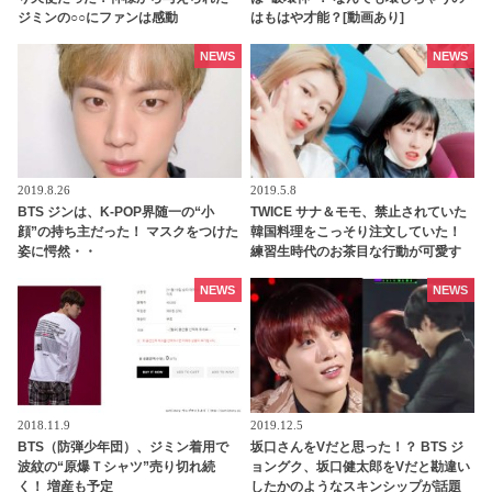
ジミンの○○にファンは感動
はもはや才能？[動画あり]
NEWS
NEWS
2019.8.26
2019.5.8
BTS ジンは、K-POP界随一の“小
TWICE サナ＆モモ、禁止されていた
顔”の持ち主だった！ マスクをつけた
韓国料理をこっそり注文していた！
姿に愕然・・
練習生時代のお茶目な行動が可愛す
ぎる
NEWS
NEWS
2018.11.9
2019.12.5
BTS（防弾少年団）、ジミン着用で
坂口さんをVだと思った！？ BTS ジ
波紋の“原爆Ｔシャツ”売り切れ続
ョングク、坂口健太郎をVだと勘違い
く！ 増産も予定
したかのようなスキンシップが話題