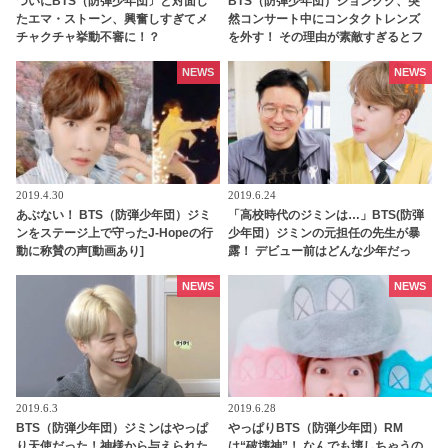
ついにBTS（防弾少年団〕と対面し
BTS（防弾少年団）ジョングク、突
たエマ・ストーン、興奮しすぎてメ
然コンサート中にコンタクトレンズ
チャクチャ挙動不審に！？
を外す！ その理由が素敵すぎるとフ
ァン感激
NEWS
NEWS
2019.4.30
2019.6.24
あぶない！ BTS（防弾少年団）ジミ
「高校時代のジミンは…」BTS(防弾
ンをステージ上で守ったJ-Hopeの行
少年団）ジミンの元担任の先生が暴
動に称賛の声[動画あり]
露！ デビュー前はどんな少年だっ
た…？
NEWS
NEWS
2019.6.3
2019.6.28
BTS（防弾少年団）ジミンはやっぱ
やっぱりBTS（防弾少年団）RM
り天使だった！神様から与えられた
は“破壊神”！ なんでも壊しちゃうの