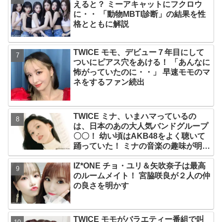
えると？ ミーアキャットにフクロウ
に・・ 「動物MBTI診断」の結果を性
格とともに解説
TWICE モモ、デビュー７年目にして
ついにピアス穴をあける！ 「あんなに
怖がっていたのに・・」 早速モモのマ
ネをするファン続出
TWICE ミナ、いまハマっているの
は、日本のあの大人気バンドグループ
〇〇！ 幼い頃はAKB48をよく聴いて
踊っていた！ ミナの音楽の趣味が明ら
かに
IZ*ONE チョ・ユリ＆矢吹奈子は最高
のルームメイト！ 宮脇咲良が２人の仲
の良さを明かす
TWICE モモがバラエティー番組で叫