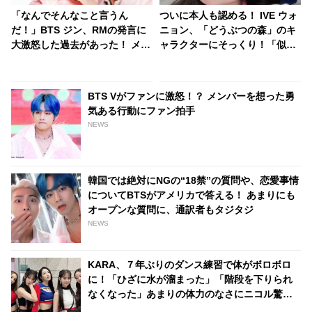
「なんでそんなこと言うん
ついに本人も認める！ IVE ウォ
だ！」BTS ジン、RMの発言に
ニョン、「どうぶつの森」のキ
大激怒した過去があった！ メン
ャラクターにそっくり！「似て
バーたちを一瞬で圧倒したジン
ない！」と断固否定していたの
の反論が最強すぎる… 滑舌もテ
に・・ コロッと意見変えたのは
ンションも100点満点なジンの
いったいナゼ？ かわいすぎる理
BTS Vがファンに激怒！？ メンバーを想った勇
姿にファンから「何度見ても面
由にファン悶絶
気ある行動にファン拍手
白い」の声殺到
NEWS
韓国では絶対にNGの“18禁”の質問や、恋愛事情
についてBTSがアメリカで答える！ あまりにも
オープンな質問に、通訳者もタジタジ
NEWS
KARA、７年ぶりのダンス練習で体がボロボロ
に！「ひざに水が溜まった」「階段を下りられ
なくなった」あまりの体力のなさにニコル驚
愕！ 振付を修正していたことを告白