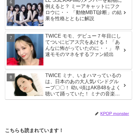
LE SSERAFIMのメンバーを動物に
例えると？ ミーアキャットにフク
ロウに・・ 「動物MBTI診断」の結
果を性格とともに解説
TWICE モモ、デビュー７年目にし
てついにピアス穴をあける！ 「あ
んなに怖がっていたのに・・」 早
速モモのマネをするファン続出
TWICE ミナ、いまハマっているの
は、日本のあの大人気バンドグル
ープ〇〇！ 幼い頃はAKB48をよく
聴いて踊っていた！ ミナの音楽の
趣味が明らかに
KPOP monster
こちらも読まれています！