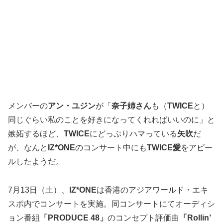
メンバーの
アン・ユジン
が「
奈子姉さん
も（
TWICE
と）
同じぐらい私のことを好きになってくれればいいのに」と
嫉妬するほど、
TWICE
にどっぷりハマっている
矢吹
だ
が、なんと
IZ*ONE
のコンサート中にも
TWICE愛
をアピー
ルしたようだ。
7月13日（土）、
IZ*ONE
は香港のアジアワールド・エキ
スポ内でコンサートを実施。同コンサートにてオーディシ
ョン番組
「PRODUCE 48」
のコンセプト評価曲
「Rollin’