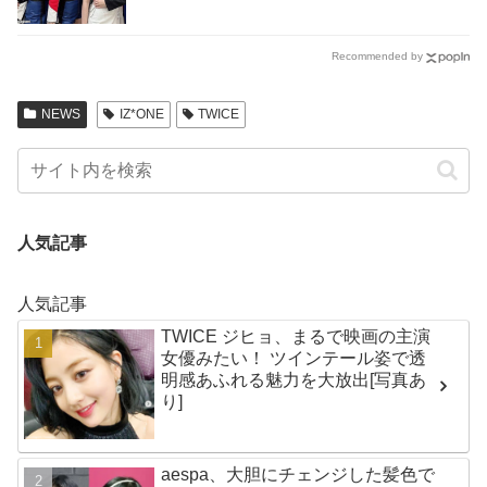
Recommended by
NEWS
IZ*ONE
TWICE
人気記事
人気記事
TWICE ジヒョ、まるで映画の主演
女優みたい！ ツインテール姿で透
明感あふれる魅力を大放出[写真あ
り]
aespa、大胆にチェンジした髪色で