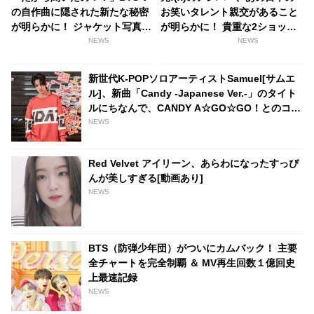
の自作曲に隠された新たな秘密
お笑いタレント親交があること
が明らかに！ ジャケット写真に
が明らかに！ 貴重な2ショット
使われた”クマ”は実は”あのメン
写真とアンバーへの感謝の気持
NEWS
NEWS
バーからのプレゼント”だっ
ちを語った、日本でも人気なそ
た…！ VLIVEでの発言の真相も
の人物とは
新世代K-POPソロアーティストSamuel[サムエ
判明
ル]、新曲「Candy -Japanese Ver.-」のタイト
ルにちなんで、CANDY A☆GO☆GO！とのコラ
ボキャンディー発売が決定
NEWS
Red Velvet アイリーン、あらわになったすっぴ
んが美しすぎる[動画あり]
NEWS
BTS（防弾少年団）がついにカムバック！ 主要
全チャートを完全制覇 ＆ MV再生回数１億回史
上最速記録
NEWS