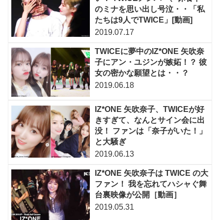
のミナを思い出し号泣・・「私
たちは9人でTWICE」[動画]
2019.07.17
TWICEに夢中のIZ*ONE 矢吹奈
子にアン・ユジンが嫉妬！？ 彼
女の密かな願望とは・・？
2019.06.18
IZ*ONE 矢吹奈子、TWICEが好
きすぎて、なんとサイン会に出
没！ ファンは「奈子がいた！」
と大騒ぎ
2019.06.13
IZ*ONE 矢吹奈子は TWICE の大
ファン！ 我を忘れてハシャぐ舞
台裏映像が公開［動画］
2019.05.31