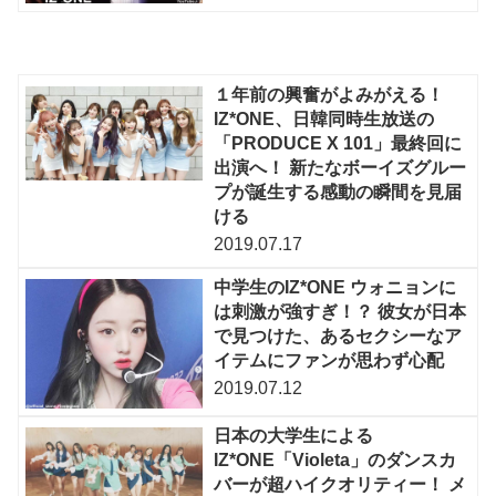
１年前の興奮がよみがえる！
IZ*ONE、日韓同時生放送の
「PRODUCE X 101」最終回に
出演へ！ 新たなボーイズグルー
プが誕生する感動の瞬間を見届
ける
2019.07.17
中学生のIZ*ONE ウォニョンに
は刺激が強すぎ！？ 彼女が日本
で見つけた、あるセクシーなア
イテムにファンが思わず心配
2019.07.12
日本の大学生による
IZ*ONE「Violeta」のダンスカ
バーが超ハイクオリティー！ メ