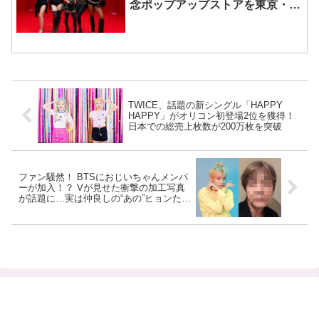
念ポップアップストアを東京・原
宿で開催 限定グッズも登場
TWICE、話題の新シングル「HAPPY
HAPPY」がオリコン初登場2位を獲得！
日本での総売上枚数が200万枚を突破
ファン騒然！ BTSにおじいちゃんメンバ
ーが加入！？ Vが見せた衝撃の加工写真
が話題に…実は仲良しの“あの”ヒョンたち
も一斉に写真を披露していた！