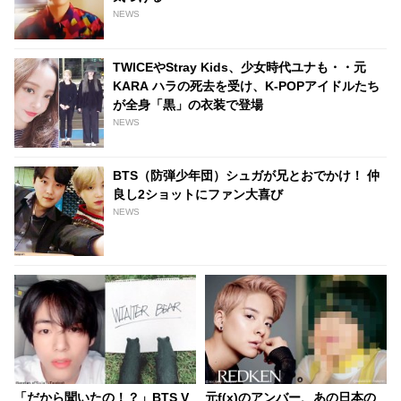
NEWS
TWICEやStray Kids、少女時代ユナも・・元
KARA ハラの死去を受け、K-POPアイドルたち
が全身「黒」の衣装で登場
NEWS
BTS（防弾少年団）シュガが兄とおでかけ！ 仲
良し2ショットにファン大喜び
NEWS
「だから聞いたの！？」BTS V
元f(x)のアンバー、あの日本の