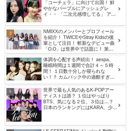
「コーチェラ」に向けて出国！ 鮮
やかなパープルにアッシュグレ
イ・・ 「二次元感増してる」 アバ
ターと完全一致のその姿に悶絶
NMIXXのメンバーとプロフィール
を紹介！ TWICEやStray Kidsの後
輩として注目！ 斬新なデビュー曲
「O.O」は世界中で話題に！ 第４
世代を代表する美女ソリュンをは
体調を心配する声続出！ aespa、
じめ、全員ビジュアルメンバーと
睡眠時間は１週間で合計４～５時
いわれるその魅力をチェック
間！ １日数十分しか寝られな
い！？ カムバック中の過酷すぎる
スケジュールに衝撃
世界で最も人気のあるK-POPアー
ティストは誰？ １位はやっぱり
BTS、気になる２位、３位は…？
日本のランキングにはKARA、少女
時代もランクイン！ 各国の個性あ
ふれるデータに注目殺到