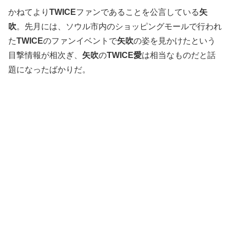
かねてより
TWICE
ファンであることを公言している
矢
吹
。先月には、ソウル市内のショッピングモールで行われ
た
TWICE
のファンイベントで
矢吹
の姿を見かけたという
目撃情報が相次ぎ、
矢吹
の
TWICE愛
は相当なものだと話
題になったばかりだ。