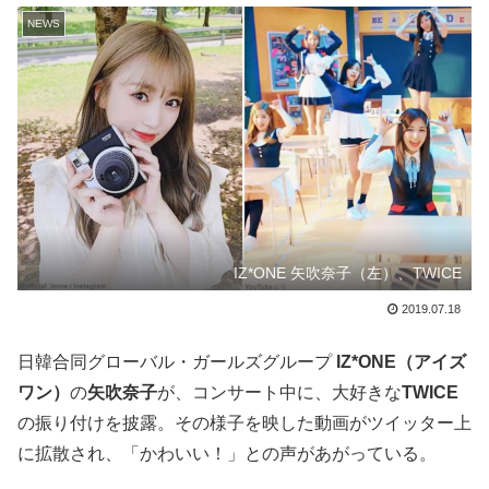
NEWS
IZ*ONE 矢吹奈子（左）、TWICE
2019.07.18
日韓合同グローバル・ガールズグループ
IZ*ONE（アイズ
ワン）
の
矢吹奈子
が、コンサート中に、大好きな
TWICE
の振り付けを披露。その様子を映した動画がツイッター上
に拡散され、「かわいい！」との声があがっている。