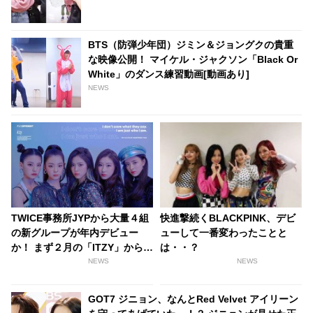
BTS（防弾少年団）ジミン＆ジョングクの貴重
な映像公開！ マイケル・ジャクソン「Black Or
White」のダンス練習動画[動画あり]
NEWS
TWICE事務所JYPから大量４組
快進撃続くBLACKPINK、デビ
の新グループが年内デビュー
ューして一番変わったことと
か！ まず２月の「ITZY」からス
は・・？
タート
NEWS
NEWS
GOT7 ジニョン、なんとRed Velvet アイリーン