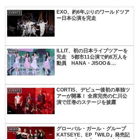
EXO、約6年ぶりのワールドツア
EVENTS
ー日本公演を完走
ILLIT、初の日本ライブツアーを
NEWS
完走 5都市11公演で約6万人を
動員 HANA・JISOO＆
MOMOKAとのスペシャルコラボ
も実現
CORTIS、デビュー後初の単独ツ
EVENTS
アーが開幕！ 全席完売の仁川公
演で圧巻のステージを披露
グローバル・ガール・グループ
NEWS
KATSEYE、EP『WILD』発売記