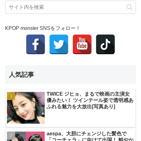
KPOP monster SNSをフォロー！
人気記事
TWICE ジヒョ、まるで映画の主演女
優みたい！ ツインテール姿で透明感あ
ふれる魅力を大放出[写真あり]
aespa、大胆にチェンジした髪色で
「コーチェラ」に向けて出国！ 鮮やか