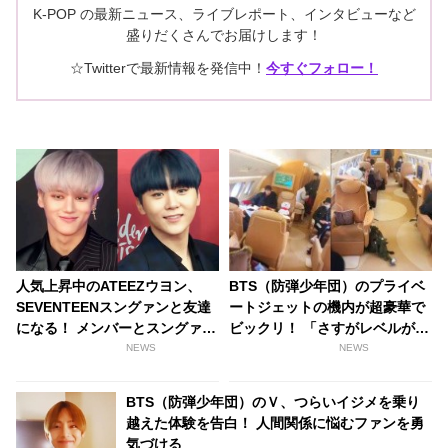
K-POP の最新ニュース、ライブレポート、インタビューなど
盛りだくさんでお届けします！
☆Twitterで最新情報を発信中！
今すぐフォロー！
人気上昇中のATEEZウヨン、
BTS（防弾少年団）のプライベ
SEVENTEENスングァンと友達
ートジェットの機内が超豪華で
になる！ メンバーとスングァン
ビックリ！ 「さすがレベルが違
どっちを取る？ 新人ながら豪華
う」とファン感心
NEWS
NEWS
な人脈が話題に
BTS（防弾少年団）のＶ、つらいイジメを乗り
越えた体験を告白！ 人間関係に悩むファンを勇
気づける