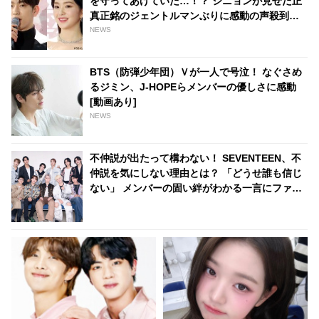
を守ってあげていた…！？ ジニョンが見せた正
真正銘のジェントルマンぶりに感動の声殺到…
自然な気遣いと素晴らしい機転に脱帽
NEWS
BTS（防弾少年団）Ｖが一人で号泣！ なぐさめ
るジミン、J-HOPEらメンバーの優しさに感動
[動画あり]
NEWS
不仲説が出たって構わない！ SEVENTEEN、不
仲説を気にしない理由とは？ 「どうせ誰も信じ
ない」 メンバーの固い絆がわかる一言にファン
感動