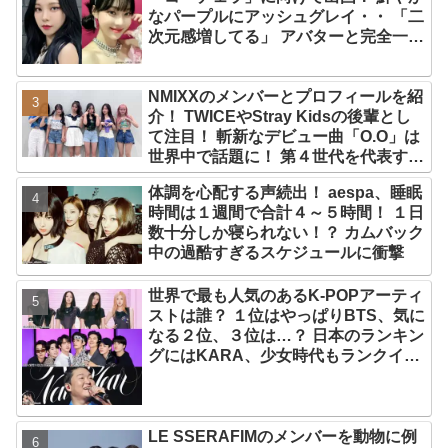
なパープルにアッシュグレイ・・ 「二
次元感増してる」 アバターと完全一致
のその姿に悶絶
NMIXXのメンバーとプロフィールを紹
介！ TWICEやStray Kidsの後輩とし
て注目！ 斬新なデビュー曲「O.O」は
世界中で話題に！ 第４世代を代表する
美女ソリュンをはじめ、全員ビジュア
体調を心配する声続出！ aespa、睡眠
ルメンバーといわれるその魅力をチェ
時間は１週間で合計４～５時間！ １日
ック
数十分しか寝られない！？ カムバック
中の過酷すぎるスケジュールに衝撃
世界で最も人気のあるK-POPアーティ
ストは誰？ １位はやっぱりBTS、気に
なる２位、３位は…？ 日本のランキン
グにはKARA、少女時代もランクイ
ン！ 各国の個性あふれるデータに注目
殺到
LE SSERAFIMのメンバーを動物に例