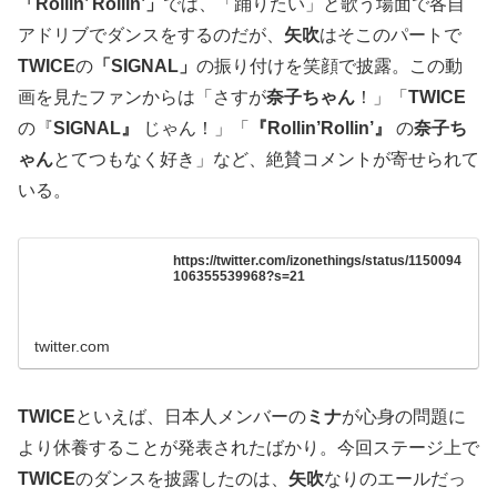
「Rollin’ Rollin’」
では、「踊りたい」と歌う場面で各自
アドリブでダンスをするのだが、
矢吹
はそこのパートで
TWICE
の
「SIGNAL」
の振り付けを笑顔で披露。この動
画を見たファンからは「さすが
奈子ちゃん
！」「
TWICE
の『
SIGNAL』
じゃん！」「
『Rollin’Rollin’』
の
奈子ち
ゃん
とてつもなく好き」など、絶賛コメントが寄せられて
いる。
https://twitter.com/izonethings/status/1150094
106355539968?s=21
twitter.com
TWICE
といえば、日本人メンバーの
ミナ
が心身の問題に
より休養することが発表されたばかり。今回ステージ上で
TWICE
のダンスを披露したのは、
矢吹
なりのエールだっ