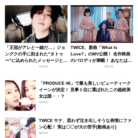
「王冠がアレと一緒だ…」ジョ
TWICE、新曲「What Is
ングクの手に刻まれた“タトゥ
Love?」のMV公開！ 名作映画
ー”に込められたメッセージと
のパロディが満載！ あなたはい
は？ ファンによる見事な推理に
くつわかる？[動画あり]
NEWS
NEWS
感動の声
「PRODUCE 48」で最も美しいビューティーク
イーンが決定！ 見事１位に選ばれたこの超絶美
女は誰・・？
NEWS
TWICE サナ、思わず泣き出しそうな表情にファ
ン心配！ 実は〇〇が大の苦手[動画あり]
NEWS