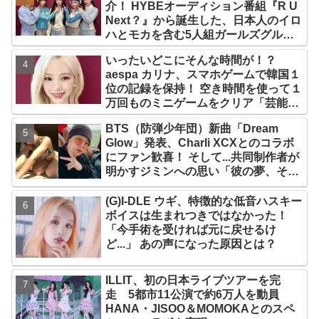
介！ HYBEオーディション番組『R U
Next？』から誕生した、日本人のイロ
ハとモカを含む5人組ガールズグルー
プ！ デビュー曲「Magnetic」がいき
いったいどこにそんな時間が！？
なりの大ヒット
aespa カリナ、スマホゲームで韓国１
位の記録を保持！ 空き時間を使って１
万回ものミニゲームをクリア「芸能人
たちが時間がないと言っているのは全
BTS（防弾少年団）新曲「Dream
部嘘」
Glow」発表、Charli XCXとのコラボ
にファン歓喜！ そして...共同制作者が
明かすジミンへの思い「彼の夢、そし
て彼の絶望から生まれた歌」
(G)I-DLE ウギ、特徴的な低音ハスキー
ボイスは生まれつきではなかった！
「今手術を受ければ元に戻せるけ
ど...」 あの声になった原因とは？
ILLIT、初の日本ライブツアーを完
走 5都市11公演で約6万人を動員
HANA・JISOO＆MOMOKAとのスペ