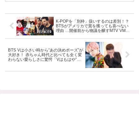
K-POPを「別枠」扱いするのは差別！？
BTSがアメリカで賞を獲っても喜べない
理由 …開催前から物議を醸すMTV VMAs
の真価とは
BTS Vは小さい時から“あの決めポーズ”が
大好き！ 赤ちゃん時代と比べても全く変
わらない愛らしさに驚愕「Vはもはや“年
を取る”感覚を知らない」