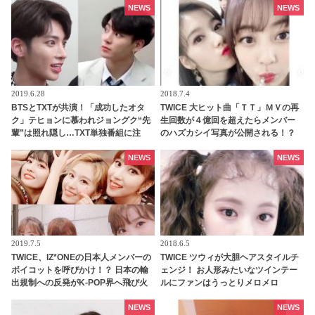
NEWS
NEWS
2019.6.28
2018.7.4
BTSとTXTが共演！「成功したオタ
TWICE 大ヒット曲「ＴＴ」ＭＶの再
ク」テヒョンに慕われジョングク“先
生回数が４億回を超えたらメンバー
輩”は照れ隠し…TXT単独番組に注
のハズカシイ写真が公開される！？
目！
NEWS
NEWS
2019.7.5
2018.6.5
TWICE、IZ*ONEの日本人メンバーの
TWICE ツウィが大胆ヘアスタイルチ
ボイコットを呼びかけ！？ 日本の輸
ェンジ！ お人形みたいなツインテー
出規制への反発がK-POP界へ飛び火
ルにファンはうっとりメロメロ
NEWS
NEWS