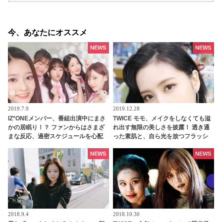
今、あなたにオススメ
NEWS
NEWS
2019.7.9
2019.12.28
IZ*ONEメンバー、番組出演中にまさ
TWICE モモ、メイクをしなくても溢
かの居眠り！？ ファンからはさまざ
れ出す無限の美しさを披露！ 透き通
まな反応、過密スケジュールを心配
った素肌と、自ら光を放つフラッシ
する声も
ュいらずな美貌は、まさにダイアモ
ンド
NEWS
NEWS
2018.9.4
2018.10.30