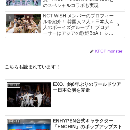
のスペシャルコラボも実現
NCT WISH メンバーのプロフィー
ルを紹介！ 韓国人２人＋日本人４
人のボーイズグループ！ プロデュ
ーサーはアジアの歌姫BoA！ シオ
ン、ジェヒ、リク、ユウシ、リョ
ウ、サクヤの魅力を徹底解説
KPOP monster
こちらも読まれています！
EXO、約6年ぶりのワールドツア
EVENTS
ー日本公演を完走
ENHYPEN公式キャラクター
EVENTS
「ENCHIN」のポップアップスト