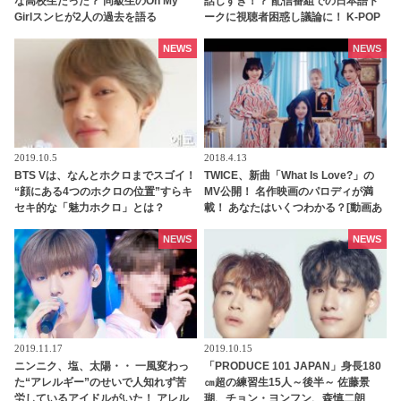
な高校生だった？ 同級生のOh My
話しすぎ！？ 配信番組での日本語ト
Girlスンヒが2人の過去を語る
ークに視聴者困惑し議論に！ K-POP
アイドルは韓国語を話すべき・・？
NEWS
NEWS
2019.10.5
2018.4.13
BTS Vは、なんとホクロまでスゴイ！
TWICE、新曲「What Is Love?」の
“顔にある4つのホクロの位置”すらキ
MV公開！ 名作映画のパロディが満
セキ的な「魅力ホクロ」とは？
載！ あなたはいくつわかる？[動画あ
り]
NEWS
NEWS
2019.11.17
2019.10.15
ニンニク、塩、太陽・・ 一風変わっ
「PRODUCE 101 JAPAN」身長180
た“アレルギー”のせいで人知れず苦
㎝超の練習生15人～後半～ 佐藤景
労しているアイドルがいた！ アレル
瑚、チョン・ヨンフン、森慎二朗