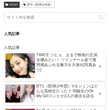
NEWS
BTS（防弾少年団）
人気記事
人気記事
TWICE ジヒョ、まるで映画の主演
女優みたい！ ツインテール姿で透
明感あふれる魅力を大放出[写真あ
り]
BTS（防弾少年団）V＆ジミンはど
んな高校生だった？ 同級生のOh
My Girlスンヒが2人の過去を語る