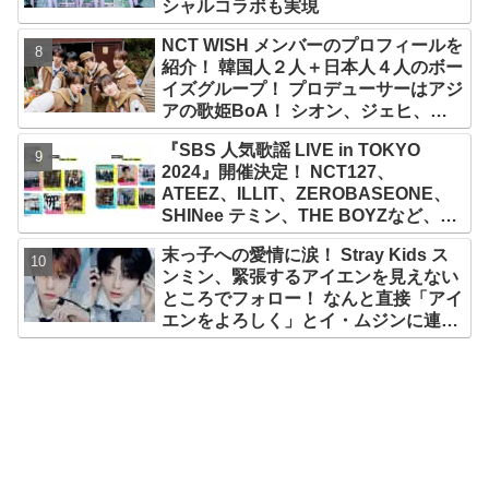
シャルコラボも実現
NCT WISH メンバーのプロフィールを
紹介！ 韓国人２人＋日本人４人のボー
イズグループ！ プロデューサーはアジ
アの歌姫BoA！ シオン、ジェヒ、リ
ク、ユウシ、リョウ、サクヤの魅力を
『SBS 人気歌謡 LIVE in TOKYO
徹底解説
2024』開催決定！ NCT127、
ATEEZ、ILLIT、ZEROBASEONE、
SHINee テミン、THE BOYZなど、豪
華アーティスト出演決定！ 10月12
末っ子への愛情に涙！ Stray Kids ス
日・13日、さいたまスーパーアリーナ
ンミン、緊張するアイエンを見えない
にて
ところでフォロー！ なんと直接「アイ
エンをよろしく」とイ・ムジンに連
絡… 愛にあふれたエピソードにファン
感動