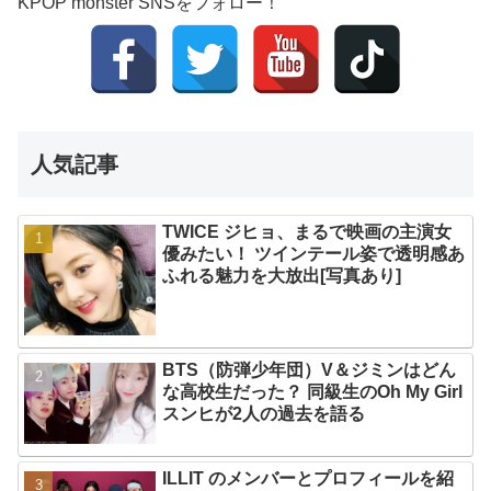
KPOP monster SNSをフォロー！
人気記事
TWICE ジヒョ、まるで映画の主演女
優みたい！ ツインテール姿で透明感あ
ふれる魅力を大放出[写真あり]
BTS（防弾少年団）V＆ジミンはどん
な高校生だった？ 同級生のOh My Girl
スンヒが2人の過去を語る
ILLIT のメンバーとプロフィールを紹