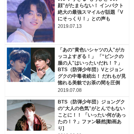
顔”がたまらない！ インパクト
絶大の最強スマイルが話題「V
にそっくり！」との声も
2019.07.13
「あの“黄色いシャツの人”がカ
ッコよすぎる！」 「“ピンクの
服の人”はいったいだれ！？」
BTS（防弾少年団）Vとジョン
グクの中毒者続出！ だれもが見
惚れる美貌でお茶の間を圧倒
2019.07.08
BTS（防弾少年団）ジョングク
の“大人の色気”がとんでもない
ことに！！ 「いったい何があっ
たの！？」ファン騒然[動画あ
り]