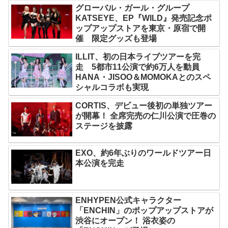
グローバル・ガール・グループ
KATSEYE、EP『WILD』発売記念ポ
ップアップストアを東京・原宿で開
催 限定グッズも登場
ILLIT、初の日本ライブツアーを完
走 5都市11公演で約6万人を動員
HANA・JISOO＆MOMOKAとのスペ
シャルコラボも実現
CORTIS、デビュー後初の単独ツアー
が開幕！ 全席完売の仁川公演で圧巻の
ステージを披露
EXO、約6年ぶりのワールドツアー日
本公演を完走
ENHYPEN公式キャラクター
「ENCHIN」のポップアップストアが
渋谷にオープン！ 浴衣姿の