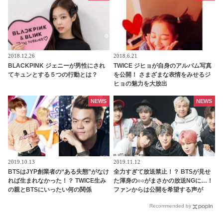
2018.12.26
2018.6.21
BLACKPINK ジェニーが男性にされ
TWICE ジヒョが自身のアルバム写真
てキュンとする５つの行動とは？
を公開！ さまざまな表情をみせるジ
ヒョの魅力を大放出
NEWS
NEWS
2019.10.13
2019.11.12
BTSはJYP創業者の“ある失態”がなけ
全力すぎて放送禁止！？ BTSが見せ
れば生まれなかった！？ TWICE生み
た渾身の○○がまさかの放送NGに…！
の親とBTSにいったい何の関係
ファンからは公開を希望する声が
が…？ ARMYはその失態に感謝でい
続々…仲良しすぎるメンバーたちの
Recommended by
っぱい
おふざけにほっこり