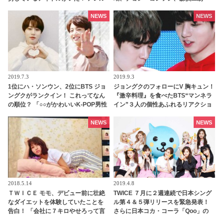
ギー宣告されたBTS、NU’EST、
他・・
DAY6のメンバーとは？
NEWS
NEWS
2019.7.3
2019.9.3
1位にハ・ソンウン、2位にBTS ジョ
ジョングクのフォローにV 胸キュン！
ングクがランクイン！ これってなん
『激辛料理』を食べたBTS“マンネラ
の順位？ 「○○がかわいいK-POP男性
イン”３人の個性あふれるリアクショ
アイドル」が発表
ンが絶品
NEWS
NEWS
2018.5.14
2019.4.8
ＴＷＩＣＥ モモ、デビュー前に壮絶
TWICE ７月に２週連続で日本シング
なダイエットを体験していたことを
ル第４＆５弾リリースを緊急発表！
告白！ 「会社に７キロやせろって言
さらに日本コカ・コーラ「Qoo」の
われて・・」
CMに出演決定