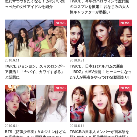
思わずつつきたくなる！ かわいい頬
TWICE、今年のハロウィンで歴代級
っぺたの女性アイドルを紹介
のコスプレを披露！ おなじみの大人
気キャラクターが勢揃い
NEWS
NEWS
2018.6.11
2018.8.21
TWICE ジョンヨン、久々のロングヘ
TWICE、日本1stアルバムの新曲
ア復活！ 「ヤバイ、カワイすぎる」
「BDZ」のMV公開！ ヒーローになっ
と話題に
た9人が悪者をやっつける[動画あり]
NEWS
NEWS
2019.6.14
2018.6.14
BTS（防弾少年団）V＆ジミンはどん
TWICEの日本人メンバーが日本語を