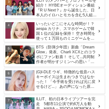
ILLIT のメンバーとプロフィールを
紹介！ HYBEオーディション番組
『R U Next？』から誕生した、日
本人のイロハとモカを含む5人組ガ
ールズグループ！ デビュー曲
いったいどこにそんな時間が！？
「Magnetic」がいきなりの大ヒッ
aespa カリナ、スマホゲームで韓
ト
国１位の記録を保持！ 空き時間を
使って１万回ものミニゲームをク
リア「芸能人たちが時間がないと
BTS（防弾少年団）新曲「Dream
言っているのは全部嘘」
Glow」発表、Charli XCXとのコラ
ボにファン歓喜！ そして...共同制
作者が明かすジミンへの思い「彼
の夢、そして彼の絶望から生まれ
た歌」
(G)I-DLE ウギ、特徴的な低音ハス
キーボイスは生まれつきではなか
った！ 「今手術を受ければ元に戻
せるけど...」 あの声になった原因
とは？
ILLIT、初の日本ライブツアーを完
走 5都市11公演で約6万人を動
員 HANA・JISOO＆MOMOKAと