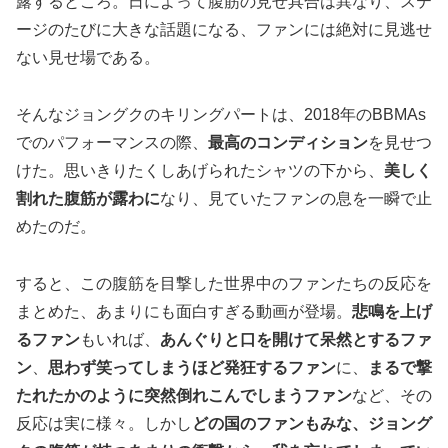
露するところ。日によって腹筋の見せ具合は異なり、ステ
ージのたびに大きな話題になる、ファンには絶対に見逃せ
ない見せ場である。
そんなジョングクのキリングパートは、2018年のBBMAs
でのパフォーマンスの際、
最高のコンディション
を見せつ
けた。思いきりたくしあげられたシャツの下から、
美しく
割れた腹筋が露わに
なり、見ていたファンの息を一瞬で止
めたのだ。
すると、この腹筋を目撃した世界中のファンたちの反応を
まとめた、あまりにも面白すぎる動画が登場。
悲鳴を上げ
るファン
もいれば、
あんぐりと口を開けて呆然とするファ
ン
、
思わず笑ってしまうほど発狂するファン
に、
まるで撃
たれたかのように突然倒れこんでしまうファン
など、その
反応は実に様々。しかし
どの国のファンもみな、ジョング