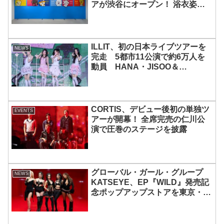
アが渋谷にオープン！ 浴衣姿の
「ENCHIN」が登場
ILLIT、初の日本ライブツアーを
NEWS
完走 5都市11公演で約6万人を
動員 HANA・JISOO＆
MOMOKAとのスペシャルコラボ
も実現
CORTIS、デビュー後初の単独ツ
EVENTS
アーが開幕！ 全席完売の仁川公
演で圧巻のステージを披露
グローバル・ガール・グループ
NEWS
KATSEYE、EP『WILD』発売記
念ポップアップストアを東京・原
宿で開催 限定グッズも登場