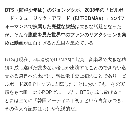
BTS（防弾少年団）のジョングク
が、
2018年の「ビルボ
ード・ミュージック・アワード（以下BBMAs）」のパフ
ォーマンスで披露した完璧な腹筋
は大きな話題となった
が、そんな
腹筋を見た世界中のファンのリアクションを集
めた動画
が面白すぎると注目を集めている。
BTSは現在、3年連続でBBMAsに出演。音楽界で大きな功
績を成し遂げた数少ない者しか出演することのできない名
誉ある祭典への出演は、韓国歌手史上初のことであり、ビ
ルボード200でトップに君臨したことにおいても、その実
績をもつ唯一のK-POPグループだ。BTSが成し遂げるこ
とには全てに「韓国アーティスト初」という言葉がつき、
その偉大な記録はもはや伝説的だ。