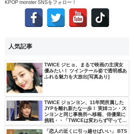
KPOP monster SNSをフォロー！
人気記事
TWICE ジヒョ、まるで映画の主演女
優みたい！ ツインテール姿で透明感あ
ふれる魅力を大放出[写真あり]
TWICE ジョンヨン、11年間所属した
JYPを離れ新たな一歩！ 実姉コン・ス
ンヨンと同じ事務所へ移籍、俳優業に
挑戦・・「TWICEは変わらず守ってい
く」グループ活動は継続へ
「恋人の近くに引っ越せばいい」 BTS