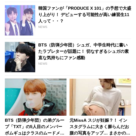
韓国ファンが「PRODUCE X 101」の予想で大盛
り上がり！ デビューする可能性が高い練習生11
人って・・？
NEWS
BTS（防弾少年団）シュガ、中学生時代に書い
たラブレターが話題に！ 切なすぎるシュガの素
直な気持ちにファン感動
NEWS
BTS（防弾少年団）の弟グルー
元MissA スジが妊娠？！ イン
プ「TXT」の5人目のメンバー
スタグラムに大きく膨らんだお
ボムギュはクラスのムードメー
腹の写真をアップ… まさかの姿