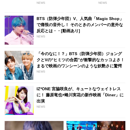
カー的イケメン！ エレキギター
にファンは仰天「お腹の子は誰
NEWS
NEWS
が得意な2001年生まれ
の子？！」
BTS（防弾少年団）V、人気曲「Magic Shop」
で痛恨の音外し！ そのときのメンバーの意外な
反応とは・・[動画あり]
NEWS
「今のなに！？」BTS（防弾少年団）ジョング
クとVの“ヒミツの合図”が衝撃的なカッコよさ！
まるで映画のワンシーンのような妖艶さに驚愕
NEWS
IZ*ONE 宮脇咲良が、キュートなウェイトレス
に！ 藤原竜也×蜷川実花の新作映画「Diner」に
出演
NEWS