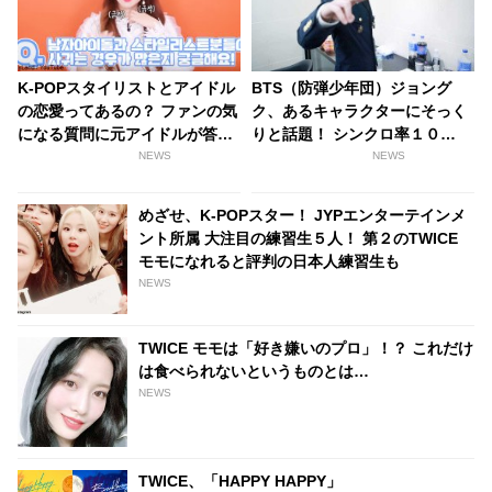
K-POPスタイリストとアイドル
BTS（防弾少年団）ジョング
の恋愛ってあるの？ ファンの気
ク、あるキャラクターにそっく
になる質問に元アイドルが答え
りと話題！ シンクロ率１０
る
０％？！
NEWS
NEWS
めざせ、K-POPスター！ JYPエンターテインメ
ント所属 大注目の練習生５人！ 第２のTWICE
モモになれると評判の日本人練習生も
NEWS
TWICE モモは「好き嫌いのプロ」！？ これだけ
は食べられないというものとは…
NEWS
TWICE、「HAPPY HAPPY」