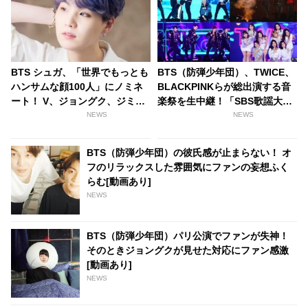
BTS シュガ、「世界でもっとも
BTS（防弾少年団）、TWICE、
ハンサムな顔100人」にノミネ
BLACKPINKらが総出演する音
ート！ V、ジョングク、ジミ
楽祭を生中継！「SBS歌謡大祭
ン、ジンに次いで、グループか
典」12月25日放送決定
NEWS
NEWS
ら5人目
BTS（防弾少年団）の彼氏感が止まらない！ オ
フのリラックスした雰囲気にファンの妄想ふく
らむ[動画あり]
NEWS
BTS（防弾少年団）パリ公演でファンが失神！
そのときジョングクが見せた対応にファン感激
[動画あり]
NEWS