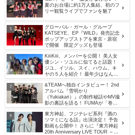
夏のお台場に約1万人集結、初のフ
リー観覧ライブでファンを魅了
グローバル・ガール・グループ
KATSEYE、EP『WILD』発売記念
ポップアップストアを東京・原宿
で開催 限定グッズも登場
KiiiKiii、メンバーを公開！ 美人女
優シン・ソユルに似てると話題！
ジユ、イソル、スイ、ハウム、キ
ヤの５人を紹介！ 最年少はなんと
2010年生まれ！？
&TEAMへ独自インタビュー！ 2nd
アルバム『雪明かり
（Yukiakari）』の制作秘話やMV撮
影の裏話を語る！ FUMAが「巻
き」をMAKIと勘違い？ 爆笑トーク
東方神起、フジテレビ系列『酒の
も大公開【ABEMA】
ツマミになる話』出演決定！ 予告
動画も公開中！ さらに『東方神起
20th Anniversary LIVE TOUR ～