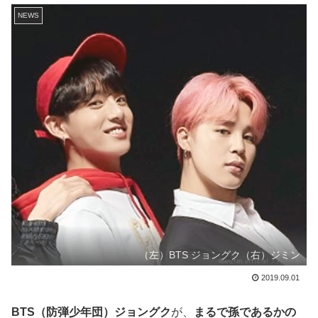
NEWS
（左）BTS ジョングク（右）ジミン
2019.09.01
BTS（防弾少年団）ジョングク
が、
まるで孫であるかの