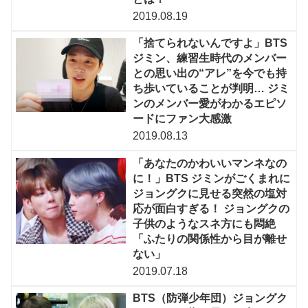
2019.08.19
「捨てられないんですよ」BTS
ジミン、練習生時代のメンバー
との思い出の“アレ”を今でも持
ち歩いていることが判明… ジミ
ンのメンバー愛がわかるエピソ
ードにファン大感激
2019.08.13
「あなたのかわいいマンネなの
に！」BTS ジミンがごくまれに
ジョングクに見せる突然の塩対
応が面白すぎる！ ジョングクの
子供のようなスネ方にも悶絶
「ふたりの関係性から目が離せ
ない」
2019.07.18
BTS（防弾少年団）ジョングク