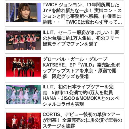
TWICE ジョンヨン、11年間所属した
JYPを離れ新たな一歩！ 実姉コン・ス
ンヨンと同じ事務所へ移籍、俳優業に
挑戦・・「TWICEは変わらず守ってい
く」グループ活動は継続へ
ILLIT、セーラー服姿がまぶしい！ 夏
のお台場に約1万人集結、初のフリー
観覧ライブでファンを魅了
グローバル・ガール・グループ
KATSEYE、EP『WILD』発売記念ポ
ップアップストアを東京・原宿で開
催 限定グッズも登場
ILLIT、初の日本ライブツアーを完
走 5都市11公演で約6万人を動員
HANA・JISOO＆MOMOKAとのスペ
シャルコラボも実現
CORTIS、デビュー後初の単独ツアー
が開幕！ 全席完売の仁川公演で圧巻の
ステージを披露