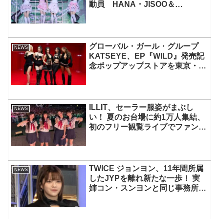
動員 HANA・JISOO＆
MOMOKAとのスペシャルコラボ
も実現
グローバル・ガール・グループ
NEWS
KATSEYE、EP『WILD』発売記
念ポップアップストアを東京・原
宿で開催 限定グッズも登場
ILLIT、セーラー服姿がまぶし
NEWS
い！ 夏のお台場に約1万人集結、
初のフリー観覧ライブでファンを
魅了
TWICE ジョンヨン、11年間所属
NEWS
したJYPを離れ新たな一歩！ 実
姉コン・スンヨンと同じ事務所へ
移籍、俳優業に挑戦・・
「TWICEは変わらず守ってい
く」グループ活動は継続へ