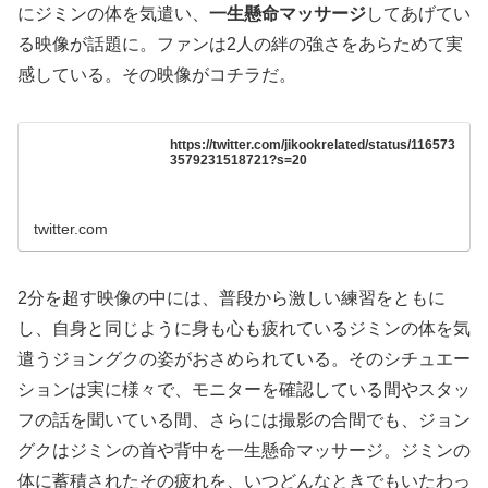
にジミンの体を気遣い、
一生懸命マッサージ
してあげてい
る映像が話題に。ファンは2人の絆の強さをあらためて実
感している。その映像がコチラだ。
https://twitter.com/jikookrelated/status/116573
3579231518721?s=20
twitter.com
2分を超す映像の中には、普段から激しい練習をともに
し、自身と同じように身も心も疲れているジミンの体を気
遣うジョングクの姿がおさめられている。そのシチュエー
ションは実に様々で、モニターを確認している間やスタッ
フの話を聞いている間、さらには撮影の合間でも、ジョン
グクはジミンの首や背中を一生懸命マッサージ。ジミンの
体に蓄積されたその疲れを、いつどんなときでもいたわっ