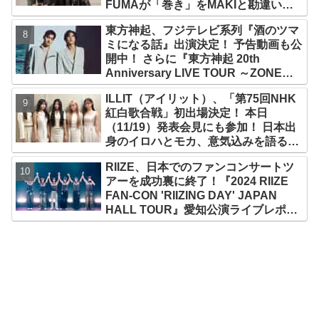
FUMAが「巻き」をMAKIと勘違い？
爆笑トークも大公開【ABEMA】
東方神起、フジテレビ系列『酒のツマ
ミになる話』出演決定！ 予告動画も公
開中！ さらに『東方神起 20th
Anniversary LIVE TOUR ～ZONE
～』東京ドーム追加公演が決定
ILLIT（アイリット）、「第75回NHK
紅白歌合戦」初出場決定！ 本日
（11/19）発表会見にも参加！ 日本出
身のイロハとモカ、意気込みを語る
「ずっと夢見てたステージ…嬉しくて
RIIZE、日本でのファンコンサートツ
光栄」
アーを成功裏に終了！『2024 RIIZE
FAN-CON 'RIIZING DAY' JAPAN
HALL TOUR』愛知公演ライブレポー
ト！ ウォンビンの推しはウンソク？
ソヒがすぐさま反論「僕じゃない
の？」