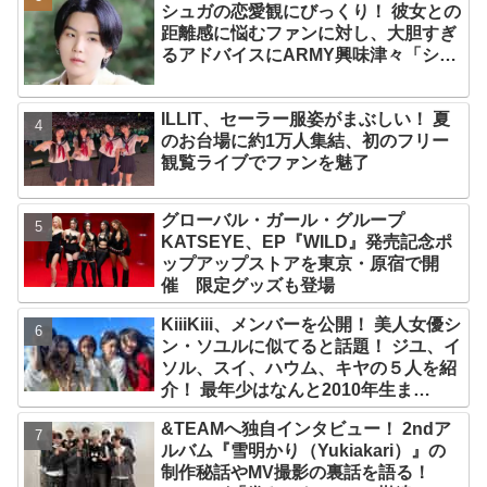
シュガの恋愛観にびっくり！ 彼女との
距離感に悩むファンに対し、大胆すぎ
るアドバイスにARMY興味津々「シュ
ガはかわいい恋人になるね」
ILLIT、セーラー服姿がまぶしい！ 夏
のお台場に約1万人集結、初のフリー
観覧ライブでファンを魅了
グローバル・ガール・グループ
KATSEYE、EP『WILD』発売記念ポ
ップアップストアを東京・原宿で開
催 限定グッズも登場
KiiiKiii、メンバーを公開！ 美人女優シ
ン・ソユルに似てると話題！ ジユ、イ
ソル、スイ、ハウム、キヤの５人を紹
介！ 最年少はなんと2010年生ま
れ！？
&TEAMへ独自インタビュー！ 2ndア
ルバム『雪明かり（Yukiakari）』の
制作秘話やMV撮影の裏話を語る！