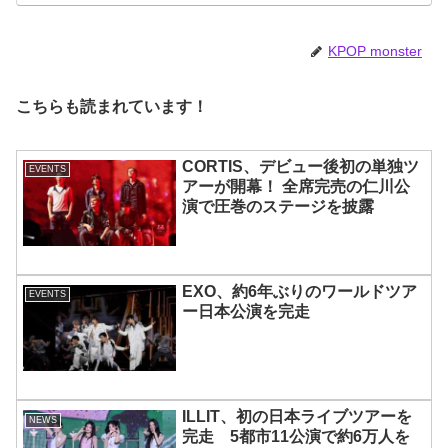
ZONE～』東京ドーム追加公演が決
定
KPOP monster
こちらも読まれています！
CORTIS、デビュー後初の単独ツ
EVENTS
アーが開幕！ 全席完売の仁川公
演で圧巻のステージを披露
EXO、約6年ぶりのワールドツア
EVENTS
ー日本公演を完走
ILLIT、初の日本ライブツアーを
NEWS
完走 5都市11公演で約6万人を