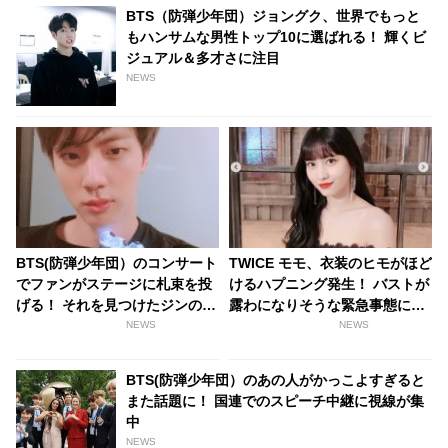
BTS（防弾少年団）ジョングク、世界でもっと
もハンサムな男性トップ10に選ばれる！ 輝くビ
ジュアル＆多才さに注目
NEWS
BTS(防弾少年団）のコンサート
TWICE モモ、衣装のヒモがほど
でファンがステージに札束を投
けるハプニング発生！ バストが
げる！ それを見つけたジンの意
露わになりそうな緊急事態に彼
外な反応は・・？
女の対応は・・？[動画あり]
NEWS
NEWS
BTS(防弾少年団）のあの人がかっこよすぎると
また話題に！ 国連でのスピーチ中継に視線が集
中
NEWS