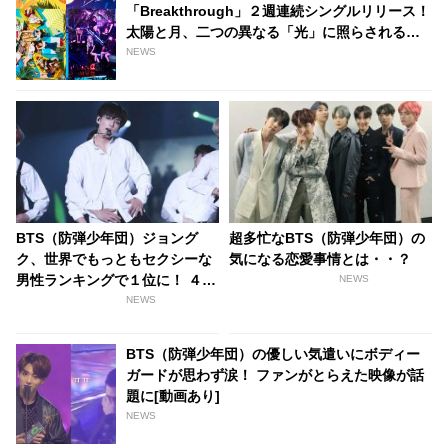
「Breakthrough」２週連続シングルリリース！
太陽と月、二つの異なる「光」に照らされる二
面の魅力を発揮したジャケット写真が公開
NEWS
BTS（防弾少年団）ジョング
超多忙なBTS（防弾少年団）の
ク、世界でもっともセクシーな
気になる恋愛事情とは・・？
男性ランキングで１位に！ ４位
NEWS
にはEXOのカイがランクイン
NEWS
BTS（防弾少年団）の優しい気遣いにボディー
ガードが思わず涙！ ファンがとらえた映像が話
題に[動画あり]
NEWS