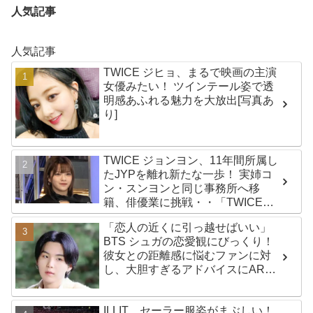
人気記事
人気記事
TWICE ジヒョ、まるで映画の主演
女優みたい！ ツインテール姿で透
明感あふれる魅力を大放出[写真あ
り]
TWICE ジョンヨン、11年間所属し
たJYPを離れ新たな一歩！ 実姉コ
ン・スンヨンと同じ事務所へ移
籍、俳優業に挑戦・・「TWICEは
変わらず守っていく」グループ活
「恋人の近くに引っ越せばいい」
動は継続へ
BTS シュガの恋愛観にびっくり！
彼女との距離感に悩むファンに対
し、大胆すぎるアドバイスにARMY
興味津々「シュガはかわいい恋人
になるね」
ILLIT、セーラー服姿がまぶしい！