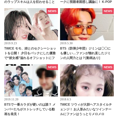
のラップスキルは人を狂わせること
ークに視聴者困惑し議論に！ K-POP
が判明 [動画あり]
アイドルは韓国語を話すべき・・？
NEWS
NEWS
2019.9.23
2019.5.30
TWICE モモ、姉とのセクシーショッ
BTS（防弾少年団）ジミンは〇〇に
トを公開！ 夕日をバックにした優雅
も優しい…ファンが惚れ直したジミ
で“彼女感”溢れるオフショットにフ
ンの人間力とは？[動画あり]
ァン悶絶[写真あり]
NEWS
NEWS
2019.11.20
2018.6.5
BTSで一番カラダが硬いのは誰？ メ
TWICE ツウィが大胆ヘアスタイルチ
ンバーたちがストレッチしている動
ェンジ！ お人形みたいなツインテー
画を発見！
ルにファンはうっとりメロメロ