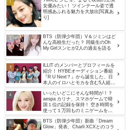
女優みたい！ ツインテール姿で透
明感あふれる魅力を大放出[写真あ
り]
BTS（防弾少年団）V＆ジミンはど
んな高校生だった？ 同級生のOh
My Girlスンヒが2人の過去を語る
ILLIT のメンバーとプロフィールを
紹介！ HYBEオーディション番組
『R U Next？』から誕生した、日
本人のイロハとモカを含む5人組ガ
ールズグループ！ デビュー曲
いったいどこにそんな時間が！？
「Magnetic」がいきなりの大ヒッ
aespa カリナ、スマホゲームで韓
ト
国１位の記録を保持！ 空き時間を
使って１万回ものミニゲームをク
リア「芸能人たちが時間がないと
BTS（防弾少年団）新曲「Dream
言っているのは全部嘘」
Glow」発表、Charli XCXとのコラ