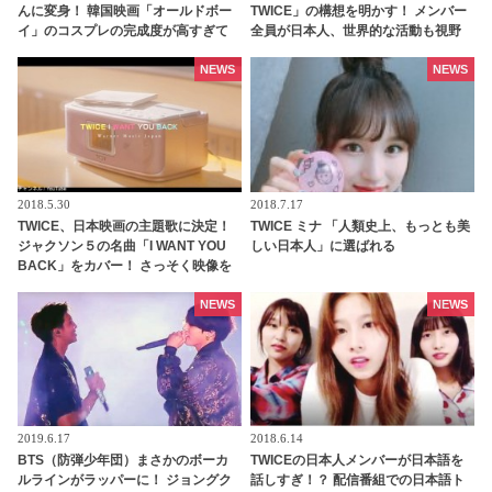
んに変身！ 韓国映画「オールドボー
TWICE」の構想を明かす！ メンバー
イ」のコスプレの完成度が高すぎて
全員が日本人、世界的な活動も視野
ファン大爆笑
に
NEWS
NEWS
2018.5.30
2018.7.17
TWICE、日本映画の主題歌に決定！
TWICE ミナ 「人類史上、もっとも美
ジャクソン５の名曲「I WANT YOU
しい日本人」に選ばれる
BACK」をカバー！ さっそく映像を
チェック
NEWS
NEWS
2019.6.17
2018.6.14
BTS（防弾少年団）まさかのボーカ
TWICEの日本人メンバーが日本語を
ルラインがラッパーに！ ジョングク
話しすぎ！？ 配信番組での日本語ト