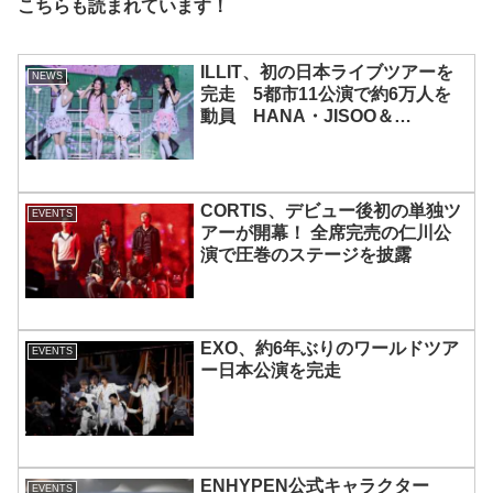
こちらも読まれています！
ILLIT、初の日本ライブツアーを
NEWS
完走 5都市11公演で約6万人を
動員 HANA・JISOO＆
MOMOKAとのスペシャルコラボ
も実現
CORTIS、デビュー後初の単独ツ
EVENTS
アーが開幕！ 全席完売の仁川公
演で圧巻のステージを披露
EXO、約6年ぶりのワールドツア
EVENTS
ー日本公演を完走
ENHYPEN公式キャラクター
EVENTS