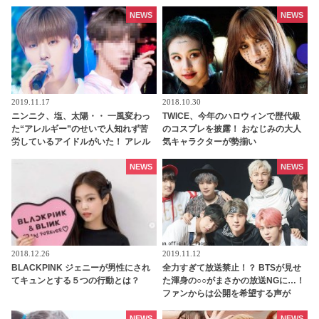
NEWS
NEWS
2019.11.17
2018.10.30
ニンニク、塩、太陽・・ 一風変わっ
TWICE、今年のハロウィンで歴代級
た“アレルギー”のせいで人知れず苦
のコスプレを披露！ おなじみの大人
労しているアイドルがいた！ アレル
気キャラクターが勢揃い
ギー宣告されたBTS、NU’EST、
DAY6のメンバーとは？
NEWS
NEWS
2018.12.26
2019.11.12
BLACKPINK ジェニーが男性にされ
全力すぎて放送禁止！？ BTSが見せ
てキュンとする５つの行動とは？
た渾身の○○がまさかの放送NGに…！
ファンからは公開を希望する声が
続々…仲良しすぎるメンバーたちの
NEWS
NEWS