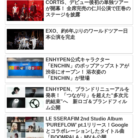
CORTIS、デビュー後初の単独ツアー
が開幕！ 全席完売の仁川公演で圧巻の
ステージを披露
EXO、約6年ぶりのワールドツアー日
本公演を完走
ENHYPEN公式キャラクター
「ENCHIN」のポップアップストアが
渋谷にオープン！ 浴衣姿の
「ENCHIN」が登場
ENHYPEN、ブランドリニューアルを
発表！ 「つながり」を超えた“多次元
的結束”へ 新ロゴ＆ブランドフィル
ム公開
LE SSERAFIM 2nd Studio Album
‘PUREFLOW’ pt.1リリース！Google
とコラボレーションしたタイトル曲
「BOOMPALA」MVも公開