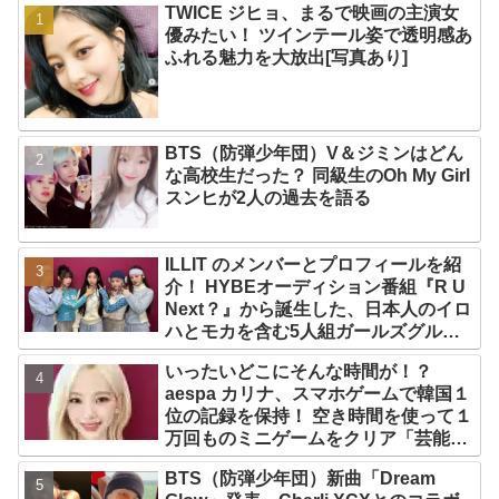
TWICE ジヒョ、まるで映画の主演女
優みたい！ ツインテール姿で透明感あ
ふれる魅力を大放出[写真あり]
BTS（防弾少年団）V＆ジミンはどん
な高校生だった？ 同級生のOh My Girl
スンヒが2人の過去を語る
ILLIT のメンバーとプロフィールを紹
介！ HYBEオーディション番組『R U
Next？』から誕生した、日本人のイロ
ハとモカを含む5人組ガールズグルー
プ！ デビュー曲「Magnetic」がいき
いったいどこにそんな時間が！？
なりの大ヒット
aespa カリナ、スマホゲームで韓国１
位の記録を保持！ 空き時間を使って１
万回ものミニゲームをクリア「芸能人
たちが時間がないと言っているのは全
BTS（防弾少年団）新曲「Dream
部嘘」