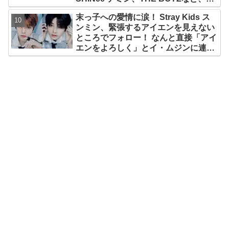
華アーティスト出演決定！ 10月12
末っ子への愛情に涙！ Stray Kids ス
日・13日、さいたまスーパーアリーナ
ンミン、緊張するアイエンを見えない
にて
ところでフォロー！ なんと直接「アイ
エンをよろしく」とイ・ムジンに連
絡… 愛にあふれたエピソードにファン
感動