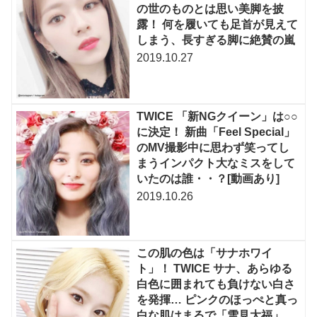
の世のものとは思い美脚を披
露！ 何を履いても足首が見えて
しまう、長すぎる脚に絶賛の嵐
2019.10.27
TWICE 「新NGクイーン」は○○
に決定！ 新曲「Feel Special」
のMV撮影中に思わず笑ってし
まうインパクト大なミスをして
いたのは誰・・？[動画あり]
2019.10.26
この肌の色は「サナホワイ
ト」！ TWICE サナ、あらゆる
白色に囲まれても負けない白さ
を発揮… ピンクのほっぺと真っ
白な肌はまるで「雪見大福」