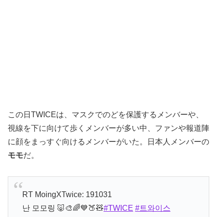
この日TWICEは、マスクでのどを保護するメンバーや、
視線を下に向けて歩くメンバーが多い中、ファンや報道陣
に顔をまっすぐ向けるメンバーがいた。日本人メンバーの
モモ
だ。
RT MoingXTwice: 191031
난 모모링 🐷🎨🌈💙🍑🧸
#TWICE
#트와이스