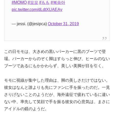
#MOMO
#모모
#もも
#복숭아
pic.twitter.com/dLdtXUAEAy
— jessi. (@jesipca)
October 31, 2019
この日モモは、大きめの黒いパーカーに黒のブーツで登
場。パーカーからのぞく脚はすらっと伸び、ヒールのない
ブーツであるにもかかわらず、美しい美脚が目を引く。
モモに視線が集中した理由は、脚の美しさだけではない。
彼女はなんと誰よりも先にファンに手を振ったのだ。一見
さりげないことのようだが、海外遠征で疲れているに違い
ない中、率先して笑顔で手を振る彼女の心意気は、まさに
アイドルの鏡のようだ。