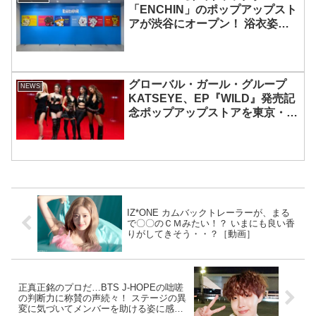
「ENCHIN」のポップアップスト
アが渋谷にオープン！ 浴衣姿の
「ENCHIN」が登場
グローバル・ガール・グループ
NEWS
KATSEYE、EP『WILD』発売記
念ポップアップストアを東京・原
宿で開催 限定グッズも登場
IZ*ONE カムバックトレーラーが、まる
で〇〇のＣＭみたい！？ いまにも良い香
りがしてきそう・・？［動画］
正真正銘のプロだ…BTS J-HOPEの咄嗟
の判断力に称賛の声続々！ ステージの異
変に気づいてメンバーを助ける姿に感