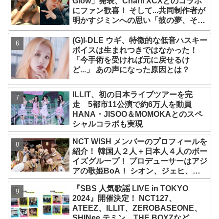
Glow」発表、Charli XCXとのコラボ
にファン歓喜！ そして...共同制作者が
明かすジミンへの思い「彼の夢、そし
て彼の絶望から生まれた歌」
(G)I-DLE ウギ、特徴的な低音ハスキー
ボイスは生まれつきではなかった！
「今手術を受ければ元に戻せるけ
ど...」 あの声になった原因とは？
ILLIT、初の日本ライブツアーを完
走 5都市11公演で約6万人を動員
HANA・JISOO＆MOMOKAとのスペ
シャルコラボも実現
NCT WISH メンバーのプロフィールを
紹介！ 韓国人２人＋日本人４人のボー
イズグループ！ プロデューサーはアジ
アの歌姫BoA！ シオン、ジェヒ、リ
ク、ユウシ、リョウ、サクヤの魅力を
『SBS 人気歌謡 LIVE in TOKYO
徹底解説
2024』開催決定！ NCT127、
ATEEZ、ILLIT、ZEROBASEONE、
SHINee テミン、THE BOYZなど、豪