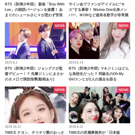
BTS（防弾少年団） 新曲「Boy With
サイン会でファンがアイドルに“キ
Luv」の朗読バージョンを披露！ あ
ス”する暴挙！ Wanna One出身メン
まりのシュールさにＶが思わず苦笑
バー、iKONなど超有名歌手が非常識
い[動画]
なファンの餌食に…
NEWS
NEWS
2019.6.2
2019.6.14
BTS（防弾少年団）ジョングクが監
BTS（防弾少年団）V＆ジミンはどん
督デビュー！？ 先輩ジミンにまさか
な高校生だった？ 同級生のOh My
のタメ口で演技指導[動画あり]
Girlスンヒが2人の過去を語る
NEWS
NEWS
2019.10.21
2018.6.22
TWICE ナヨン、チリチリ髪のおっさ
TWICEの所属事務所が「日本版