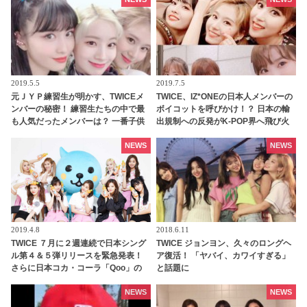
おふざけにほっこり
2019.5.5
2019.7.5
元ＪＹＰ練習生が明かす、TWICEメ
TWICE、IZ*ONEの日本人メンバーの
ンバーの秘密！ 練習生たちの中で最
ボイコットを呼びかけ！？ 日本の輸
も人気だったメンバーは？ 一番子供
出規制への反発がK-POP界へ飛び火
っぽいメンバーは・・
NEWS
NEWS
2019.4.8
2018.6.11
TWICE ７月に２週連続で日本シング
TWICE ジョンヨン、久々のロングヘ
ル第４＆５弾リリースを緊急発表！
ア復活！ 「ヤバイ、カワイすぎる」
さらに日本コカ・コーラ「Qoo」の
と話題に
CMに出演決定
NEWS
NEWS