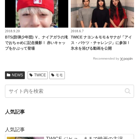
2018.9.20
2018.6.7
BTS(防弾少年団) Ｖ、ナイアガラの滝
TWICE ナヨン＆モモ＆サナが「アイ
でおちゃめに記念撮影！ 赤いキャッ
ス・バケツ・チャレンジ」に参加！
プをかぶって登場
氷水を浴びる動画を公開
Recommended by
NEWS
TWICE
モモ
人気記事
人気記事
TWICE ジヒョ、まるで映画の主演