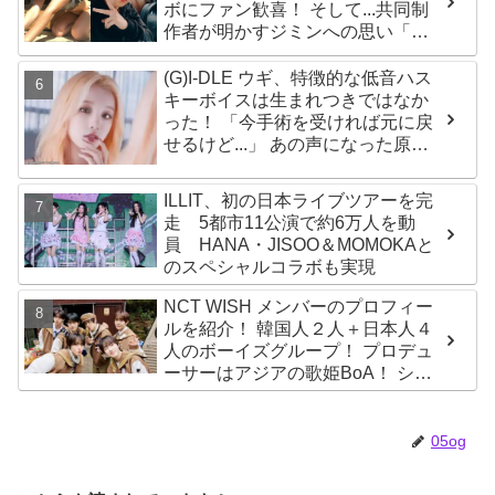
ボにファン歓喜！ そして...共同制
作者が明かすジミンへの思い「彼
の夢、そして彼の絶望から生まれ
た歌」
(G)I-DLE ウギ、特徴的な低音ハス
キーボイスは生まれつきではなか
った！ 「今手術を受ければ元に戻
せるけど...」 あの声になった原因
とは？
ILLIT、初の日本ライブツアーを完
走 5都市11公演で約6万人を動
員 HANA・JISOO＆MOMOKAと
のスペシャルコラボも実現
NCT WISH メンバーのプロフィー
ルを紹介！ 韓国人２人＋日本人４
人のボーイズグループ！ プロデュ
ーサーはアジアの歌姫BoA！ シオ
ン、ジェヒ、リク、ユウシ、リョ
ウ、サクヤの魅力を徹底解説
05og