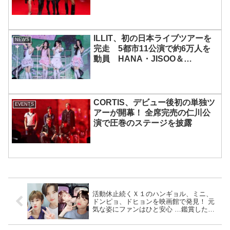
宿で開催 限定グッズも登場
ILLIT、初の日本ライブツアーを
NEWS
完走 5都市11公演で約6万人を
動員 HANA・JISOO＆
MOMOKAとのスペシャルコラボ
も実現
CORTIS、デビュー後初の単独ツ
EVENTS
アーが開幕！ 全席完売の仁川公
演で圧巻のステージを披露
活動休止続くＸ１のハンギョル、ミニ、
ドンピョ、ドヒョンを映画館で発見！ 元
気な姿にファンはひと安心 …鑑賞した映
画は・・？