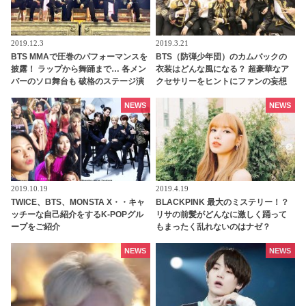
2019.12.3
2019.3.21
BTS MMAで圧巻のパフォーマンスを
BTS（防弾少年団）のカムバックの
披露！ ラップから舞踊まで… 各メン
衣装はどんな風になる？ 超豪華なア
バーのソロ舞台も 破格のステージ演
クセサリーをヒントにファンの妄想
出も要チェック
膨らむ
NEWS
NEWS
2019.10.19
2019.4.19
TWICE、BTS、MONSTA X・・キャ
BLACKPINK 最大のミステリー！？
ッチーな自己紹介をするK-POPグル
リサの前髪がどんなに激しく踊って
ープをご紹介
もまったく乱れないのはナゼ？
NEWS
NEWS