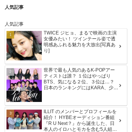
人気記事
人気記事
TWICE ジヒョ、まるで映画の主演
女優みたい！ ツインテール姿で透
明感あふれる魅力を大放出[写真あ
り]
世界で最も人気のあるK-POPアー
ティストは誰？ １位はやっぱり
BTS、気になる２位、３位は…？
日本のランキングにはKARA、少女
時代もランクイン！ 各国の個性あ
ふれるデータに注目殺到
ILLIT のメンバーとプロフィールを
紹介！ HYBEオーディション番組
『R U Next？』から誕生した、日
本人のイロハとモカを含む5人組ガ