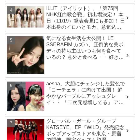
ールズグループ！ デビュー曲
ILLIT（アイリット）、「第75回
「Magnetic」がいきなりの大ヒッ
NHK紅白歌合戦」初出場決定！ 本
ト
日（11/19）発表会見にも参加！ 日
本出身のイロハとモカ、意気込み
を語る「ずっと夢見てたステー
気になる食生活を大公開！ LE
ジ…嬉しくて光栄」
SSERAFIM カズハ、圧倒的な美ボ
ディの持ち主はいつも何を食べて
いるの？ 意外と食べる・・ 好きな
ものを食べつつ健康を維持する方
法とは？
aespa、大胆にチェンジした髪色で
「コーチェラ」に向けて出国！ 鮮
やかなパープルにアッシュグレ
イ・・ 「二次元感増してる」 アバ
ターと完全一致のその姿に悶絶
グローバル・ガール・グループ
KATSEYE、EP『WILD』発売記念
ポップアップストアを東京・原宿
で開催 限定グッズも登場