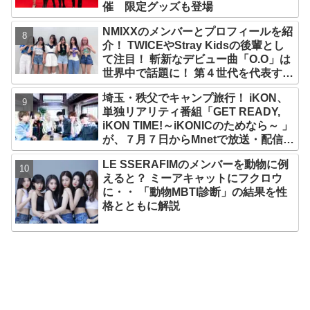
催 限定グッズも登場
NMIXXのメンバーとプロフィールを紹
介！ TWICEやStray Kidsの後輩とし
て注目！ 斬新なデビュー曲「O.O」は
世界中で話題に！ 第４世代を代表する
美女ソリュンをはじめ、全員ビジュア
埼玉・秩父でキャンプ旅行！ iKON、
ルメンバーといわれるその魅力をチェ
単独リアリティ番組「GET READY,
ック
iKON TIME!～iKONICのためなら～ 」
が、７月７日からMnetで放送・配信ス
タート
LE SSERAFIMのメンバーを動物に例
えると？ ミーアキャットにフクロウ
に・・ 「動物MBTI診断」の結果を性
格とともに解説