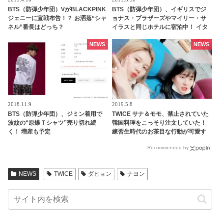
BTS（防弾少年団）VがBLACKPINK
BTS（防弾少年団）、イギリスでジ
ジェニーに宣戦布告！？ お洒落“シャ
ョナス・ブラザーズやマイリー・サ
ネル”番長はどっち？
イラスと同じホテルに宿泊中！ イタ
ズラを企んでいるのは一体だ
れ・・？
NEWS
NEWS
2018.11.9
2019.5.8
BTS（防弾少年団）、ジミン着用で
TWICE サナ＆モモ、禁止されていた
波紋の“原爆Ｔシャツ”売り切れ続
韓国料理をこっそり注文していた！
く！ 増産も予定
練習生時代のお茶目な行動が可愛す
ぎる
Recommended by
NEWS
TWICE
ダヒョン
ナヨン