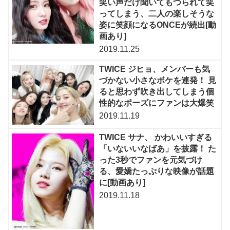
笑い声だけ聞いてもつられて笑
ってしまう、二人の楽しそうな
姿に笑顔になるONCEが続出[動
画あり]
2019.11.25
TWICE ジヒョ、メンバーも気
づかない小さなボケを連発！ 見
ると思わず吹き出してしまう個
性的なポーズにファンは大爆笑
2019.11.19
TWICE サナ、 かわいいすぎる
「いないいなばあ」を披露！ た
った3秒でファンを元気づけ
る、愛嬌たっぷりな映像が話題
に[動画あり]
2019.11.18