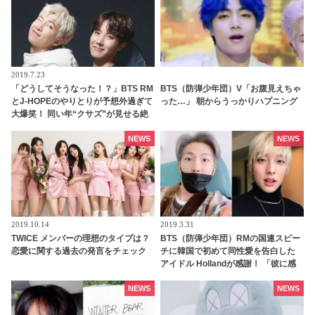
2019.7.23
「どうしてそうなった！？」BTS RM
BTS（防弾少年団）V「お腹見えちゃ
とJ-HOPEのやりとりが予想外過ぎて
った…」 朝からうっかりハプニング
大爆笑！ 同い年“クサズ”が見せる絶
妙な空気感がたまらないと話題「完
全に2人のペースだわ」
NEWS
NEWS
2019.10.14
2019.3.31
TWICE メンバーの理想のタイプは？
BTS（防弾少年団）RMの国連スピー
恋愛に関する過去の発言をチェック
チに韓国で初めて同性愛を告白した
アイドル Hollandが感謝！ 「彼に感
謝し、もっとファンになりました」
NEWS
NEWS