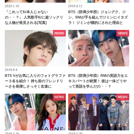
2020.1.16
2019.6.11
「これってIU本人じゃない
BTS（防弾少年団）ジョングク、ジ
の・・？」 人気歌手IUに超ソックリ
ン、RMが手を組んでジミンにイタズ
な人物が発見される[写真]
ラ！ ジミンが標的にされた理由と
は・・
NEWS
NEWS
2019.8.4
BTS Vがお気に入りのフォトグラファ
BTS（防弾少年団）RMの英語力をエ
ー３名を紹介！ 持ち前のフレンドリ
キスパートが絶賛！ 彼は一体どうや
ーさを発揮しさっそく友達に
って英語を学んだの・・？
NEWS
NEWS
2019.4.16
2019.5.30