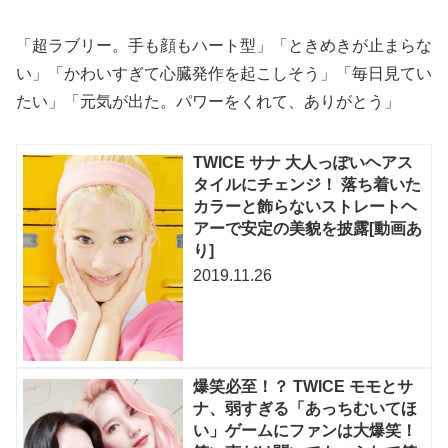
「超ラブリー。手も顔もハート型」「ときめきが止まらな
い」「かわいすぎて心臓発作を起こしそう」「毎日見てい
たい」「元気が出た。パワーをくれて、ありがとう」
TWICE サナ 大人っぽいヘアス
タイルにチェンジ！ 落ち着いた
カラーと飾らないストレートヘ
アーで安定の美貌を披露[動画あ
り]
2019.11.26
爆笑必至！？ TWICE モモとサ
ナ、弱すぎる「あっちむいてほ
い」ゲームにファンは大爆笑！