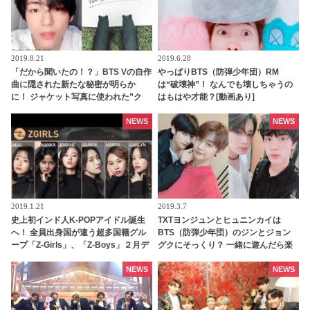
2019.8.21
2019.6.28
「だから聞いたの！？」BTS Vの自作
やっぱりBTS（防弾少年団）RM
曲に隠された新たな秘密が明らか
は“破壊神”！ なんでも壊しちゃうの
に！ ジャケット写真に使われた”ク
はもはや才能？[動画あり]
マ”は実は”あのメンバーからのプレ
ゼント”だった…！ VLIVEでの発言の
NEWS
NEWS
真相も判明
2019.1.21
2019.3.7
史上初インド人K-POPアイドル誕生
TXTヨンジュンとヒュニンカイは
へ！ 全員出身国が違う超多国籍グル
BTS（防弾少年団）のジンとジョン
ープ「Z-Girls」、「Z-Boys」２月デ
グクにそっくり？ 一緒に遊んだら楽
ビューへ
しそうとファン大盛り上がり
NEWS
NEWS