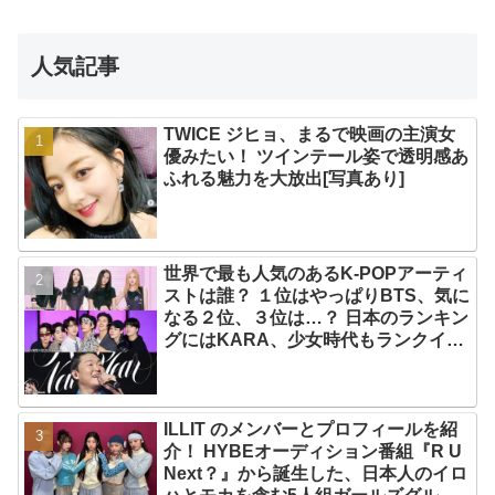
人気記事
TWICE ジヒョ、まるで映画の主演女
優みたい！ ツインテール姿で透明感あ
ふれる魅力を大放出[写真あり]
世界で最も人気のあるK-POPアーティ
ストは誰？ １位はやっぱりBTS、気に
なる２位、３位は…？ 日本のランキン
グにはKARA、少女時代もランクイ
ン！ 各国の個性あふれるデータに注目
殺到
ILLIT のメンバーとプロフィールを紹
介！ HYBEオーディション番組『R U
Next？』から誕生した、日本人のイロ