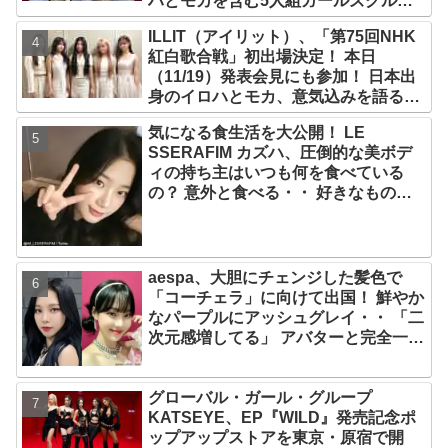
ハとモカを含む5人組ガールズグルー
プ！ デビュー曲「Magnetic」がいき
ILLIT（アイリット）、「第75回NHK
なりの大ヒット
紅白歌合戦」初出場決定！ 本日
（11/19）発表会見にも参加！ 日本出
身のイロハとモカ、意気込みを語る
「ずっと夢見てたステージ…嬉しくて
気になる食生活を大公開！ LE
光栄」
SSERAFIM カズハ、圧倒的な美ボデ
ィの持ち主はいつも何を食べている
の？ 意外と食べる・・ 好きなものを
食べつつ健康を維持する方法とは？
aespa、大胆にチェンジした髪色で
「コーチェラ」に向けて出国！ 鮮やか
なパープルにアッシュグレイ・・ 「二
次元感増してる」 アバターと完全一致
のその姿に悶絶
グローバル・ガール・グループ
KATSEYE、EP『WILD』発売記念ポ
ップアップストアを東京・原宿で開