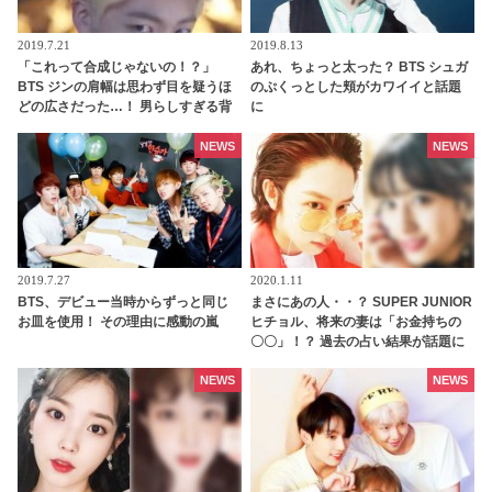
2019.7.21
2019.8.13
「これって合成じゃないの！？」
あれ、ちょっと太った？ BTS シュガ
BTS ジンの肩幅は思わず目を疑うほ
のぷくっとした頬がカワイイと話題
どの広さだった…！ 男らしすぎる背
に
中にファンはメロメロ「今すぐ抱き
つきたい」
NEWS
NEWS
2019.7.27
2020.1.11
BTS、デビュー当時からずっと同じ
まさにあの人・・？ SUPER JUNIOR
お皿を使用！ その理由に感動の嵐
ヒチョル、将来の妻は「お金持ちの
〇〇」！？ 過去の占い結果が話題に
[動画]
NEWS
NEWS