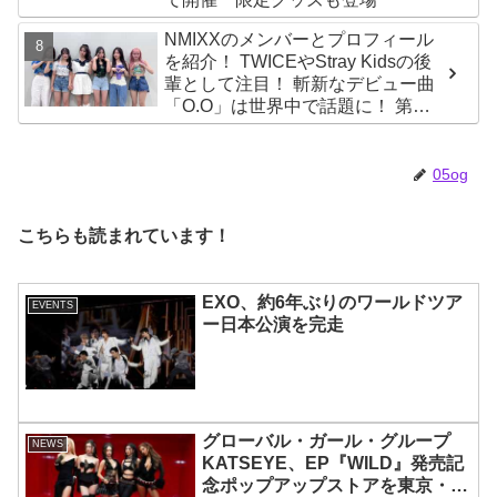
NMIXXのメンバーとプロフィール
を紹介！ TWICEやStray Kidsの後
輩として注目！ 斬新なデビュー曲
「O.O」は世界中で話題に！ 第４
世代を代表する美女ソリュンをは
じめ、全員ビジュアルメンバーと
いわれるその魅力をチェック
05og
こちらも読まれています！
EXO、約6年ぶりのワールドツア
EVENTS
ー日本公演を完走
グローバル・ガール・グループ
NEWS
KATSEYE、EP『WILD』発売記
念ポップアップストアを東京・原