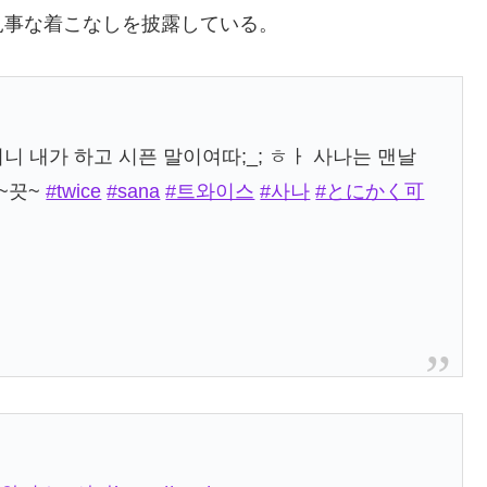
見事な着こなしを披露している。
완져니 내가 하고 시픈 말이여따;_; ㅎㅏ 사나는 맨날
 ~끗~
#twice
#sana
#트와이스
#사나
#とにかく可