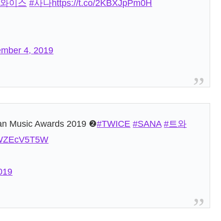
트와이스
#사나
https://t.co/2KBXJpPm0H
mber 4, 2019
an Music Awards 2019 ❷
#TWICE
#SANA
#트와
/nWZEcV5T5W
019