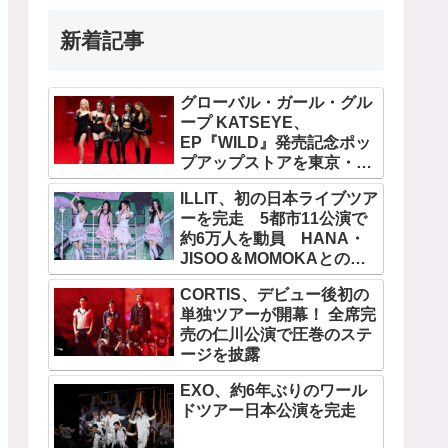
新着記事
グローバル・ガール・グル
ープ KATSEYE、
EP『WILD』発売記念ポッ
プアップストアを東京・原
宿で開催 限定グッズも登
ILLIT、初の日本ライブツア
場
ーを完走 5都市11公演で
約6万人を動員 HANA・
JISOO＆MOMOKAとのス
ペシャルコラボも実現
CORTIS、デビュー後初の
単独ツアーが開幕！ 全席完
売の仁川公演で圧巻のステ
ージを披露
EXO、約6年ぶりのワール
ドツアー日本公演を完走