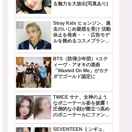
る魅力を大放出[写真あり]
Stray Kids ヒョンジン、過
去のいじめ疑惑を受け 活動
休止を発表・・・広告モデ
ルを務めるコスメブランド
CLIOも広告写真を取り下げ
BTS（防弾少年団）×ステ
ィーヴ・アオキの楽曲
「Wasted On Me」がカナ
ダでゴールド認定に
TWICE サナ、女神のよう
なポニーテール姿を披露！
圧倒的な小顔が際立つ高め
のポニーテールにファン歓
喜
SEVENTEEN ミンギュ、