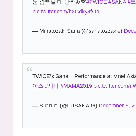
눈 깜빡일 때 반짝💫💖
#TWICE
#SANA
#
pic.twitter.com/h3Gdky4fOe
— Minatozaki Sana (@sanatozzakie)
Dece
TWICE’s Sana – Performance at Mnet Asi
이스
#사나
#MAMA2019
pic.twitter.com
— S α n α. (@FUSANA96)
December 6, 2