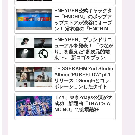
ENHYPEN公式キャラクタ
ー「ENCHIN」のポップア
ップストアが渋谷にオープ
ン！ 浴衣姿の「ENCHIN」
が登場
ENHYPEN、ブランドリニ
ューアルを発表！ 「つなが
り」を超えた“多次元的結
束”へ 新ロゴ＆ブランド
フィルム公開
LE SSERAFIM 2nd Studio
Album ‘PUREFLOW’ pt.1
リリース！Googleとコラ
ボレーションしたタイトル
曲「BOOMPALA」MVも公
ITZY、東京2days公演が大
開
成功 話題曲「THAT’S A
NO NO」で会場熱狂