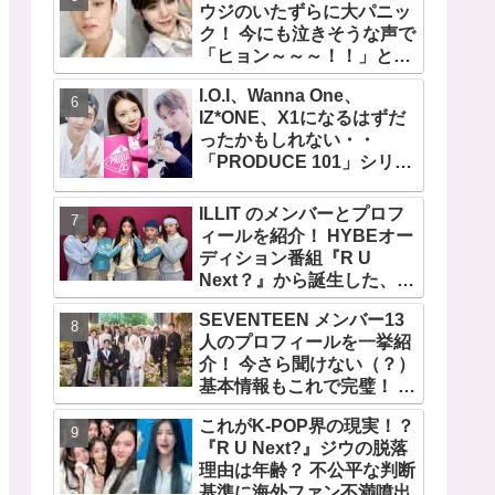
ウジのいたずらに大パニッ
ク！ 今にも泣きそうな声で
「ヒョン～～～！！」と呼
びかける… 恐怖のあまり子
I.O.I、Wanna One、
供のように駆け出す姿がか
IZ*ONE、X1になるはずだ
わいい
ったかもしれない・・
「PRODUCE 101」シリー
ズの不正投票操作で脱落さ
せられた練習生12人の氏名
ILLIT のメンバーとプロフ
が公表
ィールを紹介！ HYBEオー
ディション番組『R U
Next？』から誕生した、日
本人のイロハとモカを含む
SEVENTEEN メンバー13
5人組ガールズグループ！
人のプロフィールを一挙紹
デビュー曲「Magnetic」が
介！ 今さら聞けない（？）
いきなりの大ヒット
基本情報もこれで完璧！ 代
表曲から最新曲、爆笑コン
これがK-POP界の現実！？
テンツ『GOING
『R U Next?』ジウの脱落
SEVENTEEN』まで・・
理由は年齢？ 不公平な判断
VERY NICEな魅力が満載
基準に海外ファン不満噴出