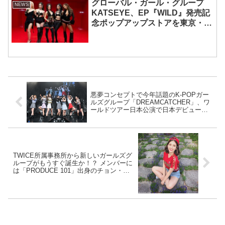
グローバル・ガール・グループ
NEWS
KATSEYE、EP『WILD』発売記
念ポップアップストアを東京・原
宿で開催 限定グッズも登場
悪夢コンセプトで今年話題のK-POPガー
ルズグループ「DREAMCATCHER」、ワ
ールドツアー日本公演で日本デビューを
サプライズ発表
TWICE所属事務所から新しいガールズグ
ループがもうすぐ誕生か！？ メンバーに
は「PRODUCE 101」出身のチョン・ソ
ミも？