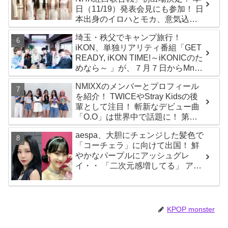
日（11/19）発表会見にも参加！ 日
本出身のイロハとモカ、意気込み
を語る「ずっと夢見てたステー
埼玉・秩父でキャンプ旅行！
ジ…嬉しくて光栄」
iKON、単独リアリティ番組「GET
READY, iKON TIME!～iKONICのた
めなら～ 」が、７月７日からMnet
で放送・配信スタート
NMIXXのメンバーとプロフィール
を紹介！ TWICEやStray Kidsの後
輩として注目！ 斬新なデビュー曲
「O.O」は世界中で話題に！ 第４
世代を代表する美女ソリュンをは
aespa、大胆にチェンジした髪色で
じめ、全員ビジュアルメンバーと
「コーチェラ」に向けて出国！ 鮮
いわれるその魅力をチェック
やかなパープルにアッシュグレ
イ・・ 「二次元感増してる」 アバ
ターと完全一致のその姿に悶絶
KPOP monster