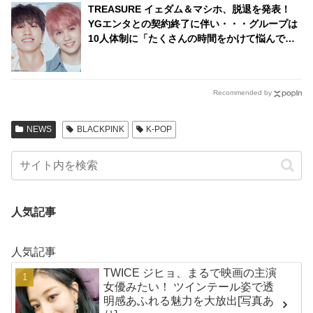
TREASURE イェダム＆マシホ、脱退を発表！
YGエンタとの契約終了に伴い・・・グループは
10人体制に「たくさんの時間をかけて悩んでき
た２人に激励と応援を」
Recommended by
NEWS
BLACKPINK
K-POP
人気記事
人気記事
TWICE ジヒョ、まるで映画の主演
女優みたい！ ツインテール姿で透
明感あふれる魅力を大放出[写真あ