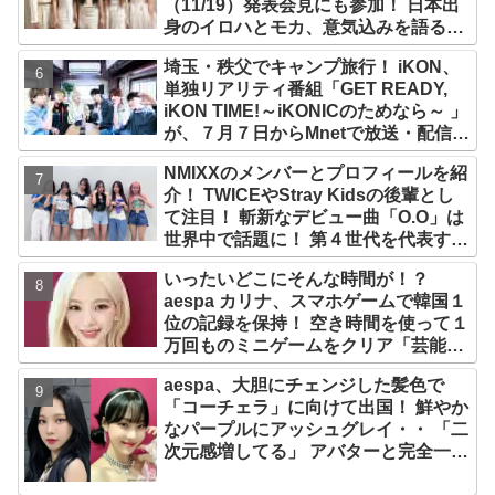
（11/19）発表会見にも参加！ 日本出
身のイロハとモカ、意気込みを語る
「ずっと夢見てたステージ…嬉しくて
埼玉・秩父でキャンプ旅行！ iKON、
光栄」
単独リアリティ番組「GET READY,
iKON TIME!～iKONICのためなら～ 」
が、７月７日からMnetで放送・配信ス
タート
NMIXXのメンバーとプロフィールを紹
介！ TWICEやStray Kidsの後輩とし
て注目！ 斬新なデビュー曲「O.O」は
世界中で話題に！ 第４世代を代表する
美女ソリュンをはじめ、全員ビジュア
いったいどこにそんな時間が！？
ルメンバーといわれるその魅力をチェ
aespa カリナ、スマホゲームで韓国１
ック
位の記録を保持！ 空き時間を使って１
万回ものミニゲームをクリア「芸能人
たちが時間がないと言っているのは全
aespa、大胆にチェンジした髪色で
部嘘」
「コーチェラ」に向けて出国！ 鮮やか
なパープルにアッシュグレイ・・ 「二
次元感増してる」 アバターと完全一致
のその姿に悶絶