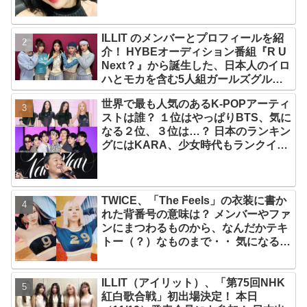
ILLIT のメンバーとプロフィールを紹
介！ HYBEオーディション番組『R U
Next？』から誕生した、日本人のイロ
ハとモカを含む5人組ガールズグルー
プ！ デビュー曲「Magnetic」がいき
世界で最も人気のあるK-POPアーティ
なりの大ヒット
ストは誰？ １位はやっぱりBTS、気に
なる２位、３位は…？ 日本のランキン
グにはKARA、少女時代もランクイ
ン！ 各国の個性あふれるデータに注目
殺到
TWICE、「The Feels」の衣装に書か
れた背番号の意味は？ メンバーやファ
ンにまつわるものから、なんだかテキ
トー（？）なものまで・・ 気になるそ
の意味とは？
ILLIT（アイリット）、「第75回NHK
紅白歌合戦」初出場決定！ 本日