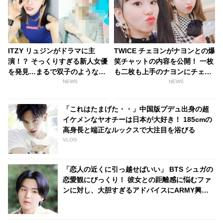
ITZY リュジンがドラマに主
TWICE チェヨンがナヨンとの爆
演！？ そっくりすぎる新人女優
笑チャットの内容を公開！ 一枚
を発見…まるで双子のような容
も二枚も上手のナヨンにチェヨ
姿に見間違えるファンが続出
ンはタジタジ・・！？
NEWS
NEWS
「これはたまげた・・」中国版プデュ出身の超
イケメンなヤオチーは日本が大好き！ 185cmの
高身長と端正なルックスで大注目を浴びる
VLOG
「恋人の近くに引っ越せばいい」 BTS シュガの
恋愛観にびっくり！ 彼女との距離感に悩むファ
ンに対し、大胆すぎるアドバイスにARMY興味
津々「シュガはかわいい恋人になるね」