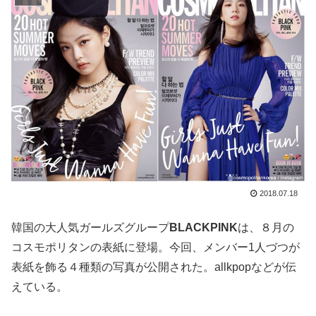
2018.07.18
韓国の大人気ガールズグループ
BLACKPINK
は、８月の
コスモポリタンの表紙に登場。今回、メンバー1人づつが
表紙を飾る４種類の写真が公開された。allkpopなどが伝
えている。