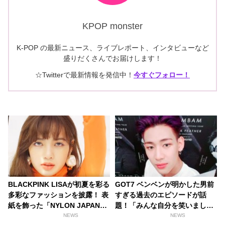
KPOP monster
K-POP の最新ニュース、ライブレポート、インタビューなど
盛りだくさんでお届けします！
☆Twitterで最新情報を発信中！
今すぐフォロー！
BLACKPINK LISAが初夏を彩る
GOT7 ベンベンが明かした男前
多彩なファッションを披露！ 表
すぎる過去のエピソードが話
紙を飾った「NYLON JAPAN」
題！「みんな自分を笑いまし
のティーザー映像が公開[動画あ
た」自分の可能性を信じ続けた
NEWS
NEWS