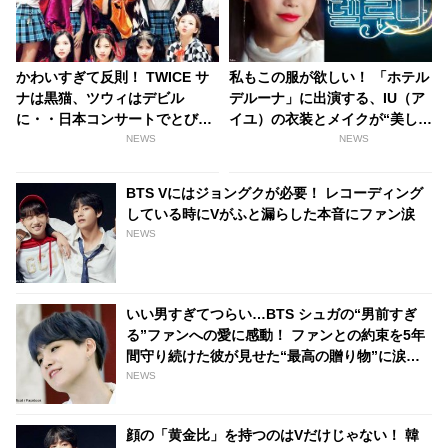
かわいすぎて反則！ TWICE サ
私もこの服が欲しい！ 「ホテル
ナは黒猫、ツウィはデビル
デルーナ」に出演する、IU（ア
に・・日本コンサートでとびっ
イユ）の衣装とメイクが“美しす
きりキュートなハロウィンコス
ぎて”話題沸騰中！ たった一話
NEWS
NEWS
プレを披露
で14回もの衣装チェンジ…いっ
たいどこの服？
BTS Vにはジョングクが必要！ レコーディング
している時にVがふと漏らした本音にファン涙
NEWS
いい男すぎてつらい…BTS シュガの“男前すぎ
る”ファンへの愛に感動！ ファンとの約束を5年
間守り続けた彼が見せた“最高の贈り物”に涙…
シュガの”沼”に落ちていく人が続出
NEWS
顔の「黄金比」を持つのはVだけじゃない！ 韓