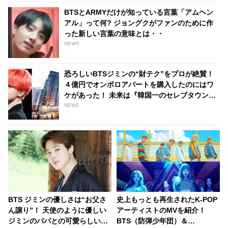
BTSとARMYだけが知っている言葉「アムヘン
アル」って何? ジョングクがファンのために作
った新しい言葉の意味とは・・
NEWS
恐ろしいBTSジミンの“財テク”をプロが絶賛！
４億円でオンボロアパートを購入したのにはワ
ケがあった！ 未来は『韓国一のセレブタウン』
の地主になるってホント？
NEWS
BTS ジミンの優しさは“お父さ
史上もっとも再生されたK-POP
ん譲り”！ 天使のように優しい
アーティストのMVを紹介！
ジミンのパパとの可愛らしいや
BTS（防弾少年団）＆