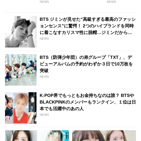
りとりにファン感動
BLACKPINKらを上回る唯一の
NEWS
NEWS
アーティストとは・・？
BTS ジミンが見せた“高級すぎる最高のファッシ
ョンセンス”に驚愕！ 2つのハイブランドを同時
に着こなすカリスマ性に脱帽…ジミンだからこ
そ出せる自然な上品さとセクシーな雰囲気にメ
NEWS
ロメロ
BTS（防弾少年団）の弟グループ「TXT」、デ
ビューアルバムの予約がわずか３日で10万枚を
突破
NEWS
K-POP界でもっともお金持ちなのは誰？ BTSや
BLACKPINKのメンバーもランクイン、１位は日
本でも活躍中のあの人
NEWS