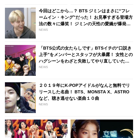
り]
彼が勝ち取った、信じられない
栄光とは
今回はどこから…？ BTS ジミンはまさに“フレ
ームイン・キング”だった！ お見事すぎる登場方
法の数々に爆笑！ ジミンの天性の愛嬌が爆発し
た姿に悶絶
NEWS
「BTS公式の女たらしです」BTSイチの“口説き
上手”をメンバーとスタッフが大暴露！ 女性との
ハグシーンをわざと失敗してやり直していたと
バラされるメンバーも！ 爆弾発言のオンパレー
NEWS
ドに爆笑
２０１９年にK-POPアイドルがなんと無料でリ
リースした名曲！ BTS、MONSTA X、ASTRO
など、聴き逃せない楽曲１０曲
NEWS