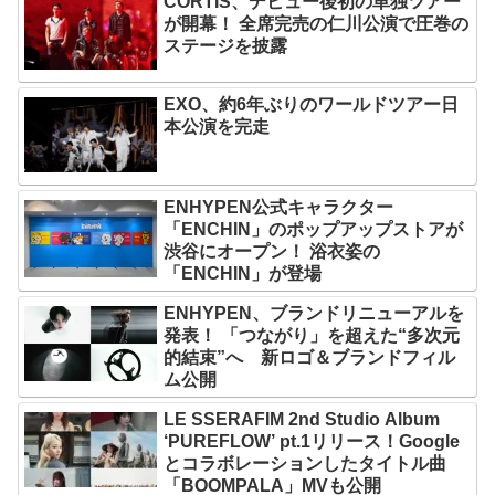
CORTIS、デビュー後初の単独ツアー
が開幕！ 全席完売の仁川公演で圧巻の
ステージを披露
EXO、約6年ぶりのワールドツアー日
本公演を完走
ENHYPEN公式キャラクター
「ENCHIN」のポップアップストアが
渋谷にオープン！ 浴衣姿の
「ENCHIN」が登場
ENHYPEN、ブランドリニューアルを
発表！ 「つながり」を超えた“多次元
的結束”へ 新ロゴ＆ブランドフィル
ム公開
LE SSERAFIM 2nd Studio Album
‘PUREFLOW’ pt.1リリース！Google
とコラボレーションしたタイトル曲
「BOOMPALA」MVも公開