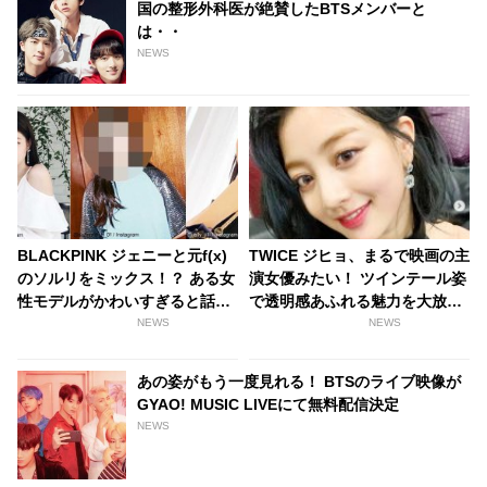
国の整形外科医が絶賛したBTSメンバーと
は・・
NEWS
BLACKPINK ジェニーと元f(x)
TWICE ジヒョ、まるで映画の主
のソルリをミックス！？ ある女
演女優みたい！ ツインテール姿
性モデルがかわいすぎると話題
で透明感あふれる魅力を大放出
に[写真あり]
[写真あり]
NEWS
NEWS
あの姿がもう一度見れる！ BTSのライブ映像が
GYAO! MUSIC LIVEにて無料配信決定
NEWS