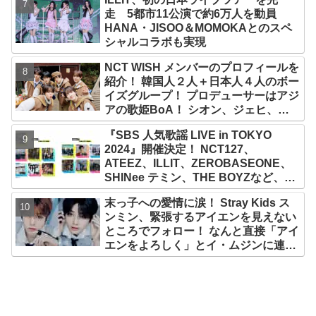
走 5都市11公演で約6万人を動員
HANA・JISOO＆MOMOKAとのスペ
シャルコラボも実現
NCT WISH メンバーのプロフィールを
紹介！ 韓国人２人＋日本人４人のボー
イズグループ！ プロデューサーはアジ
アの歌姫BoA！ シオン、ジェヒ、リ
ク、ユウシ、リョウ、サクヤの魅力を
『SBS 人気歌謡 LIVE in TOKYO
徹底解説
2024』開催決定！ NCT127、
ATEEZ、ILLIT、ZEROBASEONE、
SHINee テミン、THE BOYZなど、豪
華アーティスト出演決定！ 10月12
末っ子への愛情に涙！ Stray Kids ス
日・13日、さいたまスーパーアリーナ
ンミン、緊張するアイエンを見えない
にて
ところでフォロー！ なんと直接「アイ
エンをよろしく」とイ・ムジンに連
絡… 愛にあふれたエピソードにファン
感動