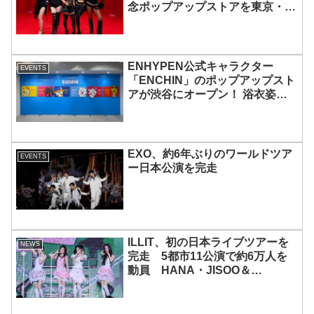
念ポップアップストアを東京・原
宿で開催 限定グッズも登場
ENHYPEN公式キャラクター
EVENTS
「ENCHIN」のポップアップスト
アが渋谷にオープン！ 浴衣姿の
「ENCHIN」が登場
EXO、約6年ぶりのワールドツア
EVENTS
ー日本公演を完走
ILLIT、初の日本ライブツアーを
NEWS
完走 5都市11公演で約6万人を
動員 HANA・JISOO＆
MOMOKAとのスペシャルコラボ
も実現