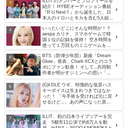
ILLIT のメンバーとプロフィールを
紹介！ HYBEオーディション番組
『R U Next？』から誕生した、日
本人のイロハとモカを含む5人組ガ
ールズグループ！ デビュー曲
いったいどこにそんな時間が！？
「Magnetic」がいきなりの大ヒッ
aespa カリナ、スマホゲームで韓
ト
国１位の記録を保持！ 空き時間を
使って１万回ものミニゲームをク
リア「芸能人たちが時間がないと
BTS（防弾少年団）新曲「Dream
言っているのは全部嘘」
Glow」発表、Charli XCXとのコラ
ボにファン歓喜！ そして...共同制
作者が明かすジミンへの思い「彼
の夢、そして彼の絶望から生まれ
た歌」
(G)I-DLE ウギ、特徴的な低音ハス
キーボイスは生まれつきではなか
った！ 「今手術を受ければ元に戻
せるけど...」 あの声になった原因
とは？
ILLIT、初の日本ライブツアーを完
走 5都市11公演で約6万人を動
員 HANA・JISOO＆MOMOKAと