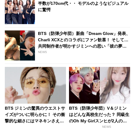
半数が170cm代・・ モデルのようなビジュアル
に驚愕
BTS（防弾少年団）新曲「Dream Glow」発表、
Charli XCXとのコラボにファン歓喜！ そして…
共同制作者が明かすジミンへの思い「彼の夢、
そして彼の絶望から生まれた歌」
NEWS
BTS ジミンの驚異のウエストサ
BTS（防弾少年団）V＆ジミン
イズがついに明らかに！ その衝
はどんな高校生だった？ 同級生
撃的な細さにはマネキンさえも
のOh My Girlスンヒが2人の過
サイズが合わず… 並外れたスタ
去を語る
NEWS
イルの持ち主であるジミンの衣