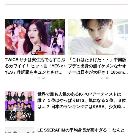
TWICE サナは実生活でもすこぶ
「これはたまげた・・」中国版
るカワイイ！ ヒット曲「YES or
プデュ出身の超イケメンなヤオ
YES」作詞家をキュンとさせた
チーは日本が大好き！ 185cmの
瞬間とは？ 「ウサギのように〇
高身長と端正なルックスで大注
NEWS
VLOG
〇して・・」
目を浴びる
世界で最も人気のあるK-POPアーティストは
誰？ １位はやっぱりBTS、気になる２位、３位
は…？ 日本のランキングにはKARA、少女時代
もランクイン！ 各国の個性あふれるデータに注
目殺到
LE SSERAFIMの平均身長が高すぎる！ なんと