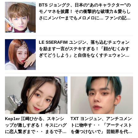
BTS ジョングク、日本の“あのキャラクター”の
モノマネを披露！ その衝撃的な破壊力＆愛らし
さにメンバーまでもメロメロに… ファンの記憶
に一生残ることとなったジョングクのまさかの
モノマネとは
LE SSERAFIM ユンジン、落ち込むチェウォン
を励ます一言がステキすぎる！「顔がむくみす
ぎてどうしよう」と自信をなくすチェウォンに
明るい声で「〇〇するしかないでしょ！」とア
ドバイス・・ 自己肯定感を高めてくれる言葉に
くぎづけ「友達になりたい」
Kep1er 江崎ひかる、スキンシ
TXT ヨンジュン、アンチコメン
ップが激しすぎる！ キスにハグ
トに物申す・・ 「アーティスト
に恋人繋ぎまで・・ まるで子犬
を傷つけないで」 芸能界を代表
のように甘えるひかるにメロメ
した正義感あふれる発言に称賛