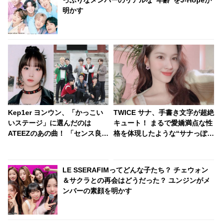
っぷりなメンバーのリアルな“年齢”をJ-Hopeが
明かす
Kep1er ヨンウン、「かっこい
TWICE サナ、手書き文字が超絶
いステージ」に選んだのは
キュート！ まるで愛嬌満点な性
ATEEZのあの曲！ 「センス良す
格を体現したような“サナっぽ
ぎ」 それを聞いたATEEZのファ
い”字体に注目[動画]
ンもある理由で大興奮
LE SSERAFIMってどんな子たち？ チェウォン
＆サクラとの再会はどうだった？ ユンジンがメ
ンバーの素顔を明かす