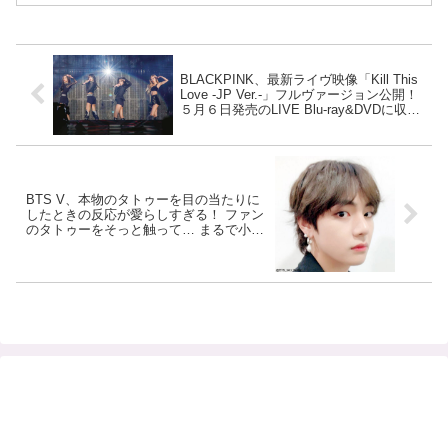
BLACKPINK、最新ライヴ映像「Kill This
Love -JP Ver.-」フルヴァージョン公開！
５月６日発売のLIVE Blu-ray&DVDに収録
[動画]
BTS V、本物のタトゥーを目の当たりに
したときの反応が愛らしすぎる！ ファン
のタトゥーをそっと触って… まるで小さ
い子のような素直さが全開になったVの
リアクションに世界中のファンがノック
アウト