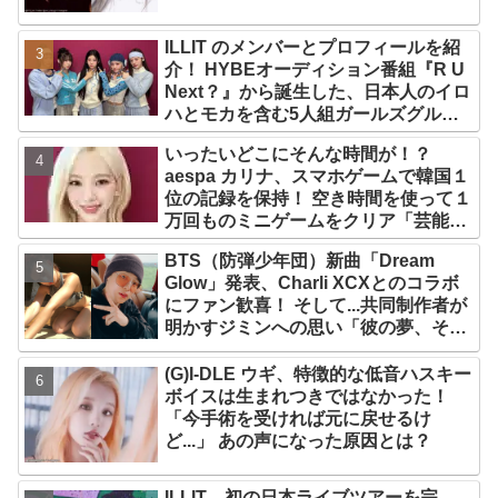
ILLIT のメンバーとプロフィールを紹
介！ HYBEオーディション番組『R U
Next？』から誕生した、日本人のイロ
ハとモカを含む5人組ガールズグルー
プ！ デビュー曲「Magnetic」がいき
いったいどこにそんな時間が！？
なりの大ヒット
aespa カリナ、スマホゲームで韓国１
位の記録を保持！ 空き時間を使って１
万回ものミニゲームをクリア「芸能人
たちが時間がないと言っているのは全
BTS（防弾少年団）新曲「Dream
部嘘」
Glow」発表、Charli XCXとのコラボ
にファン歓喜！ そして...共同制作者が
明かすジミンへの思い「彼の夢、そし
て彼の絶望から生まれた歌」
(G)I-DLE ウギ、特徴的な低音ハスキー
ボイスは生まれつきではなかった！
「今手術を受ければ元に戻せるけ
ど...」 あの声になった原因とは？
ILLIT、初の日本ライブツアーを完