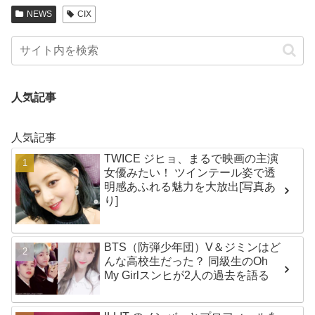
NEWS
CIX
人気記事
人気記事
TWICE ジヒョ、まるで映画の主演
女優みたい！ ツインテール姿で透
明感あふれる魅力を大放出[写真あ
り]
BTS（防弾少年団）V＆ジミンはど
んな高校生だった？ 同級生のOh
My Girlスンヒが2人の過去を語る