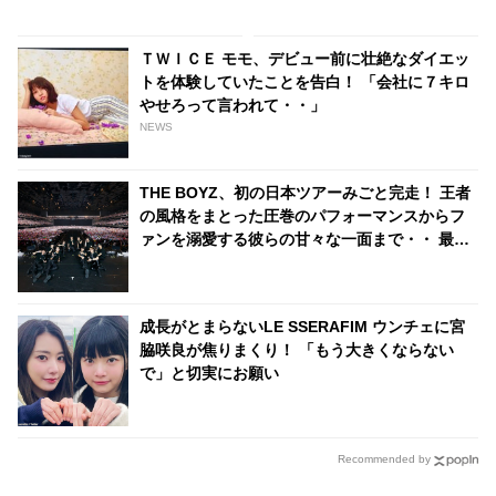
ロ
の声
ＴＷＩＣＥ モモ、デビュー前に壮絶なダイエッ
トを体験していたことを告白！ 「会社に７キロ
やせろって言われて・・」
NEWS
THE BOYZ、初の日本ツアーみごと完走！ 王者
の風格をまとった圧巻のパフォーマンスからフ
ァンを溺愛する彼らの甘々な一面まで・・ 最終
日の様子をたっぷりレポート！「THE Bは俺の
だから…」 ファンへの愛情があふれて止まらな
いメンバーたちに悶絶！ 感動のサプライズも
成長がとまらないLE SSERAFIM ウンチェに宮
脇咲良が焦りまくり！ 「もう大きくならない
で」と切実にお願い
Recommended by