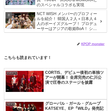
のスペシャルコラボも実現
NCT WISH メンバーのプロフィー
ルを紹介！ 韓国人２人＋日本人４
人のボーイズグループ！ プロデュ
ーサーはアジアの歌姫BoA！ シオ
ン、ジェヒ、リク、ユウシ、リョ
ウ、サクヤの魅力を徹底解説
KPOP monster
こちらも読まれています！
CORTIS、デビュー後初の単独ツ
EVENTS
アーが開幕！ 全席完売の仁川公
演で圧巻のステージを披露
グローバル・ガール・グループ
NEWS
KATSEYE、EP『WILD』発売記