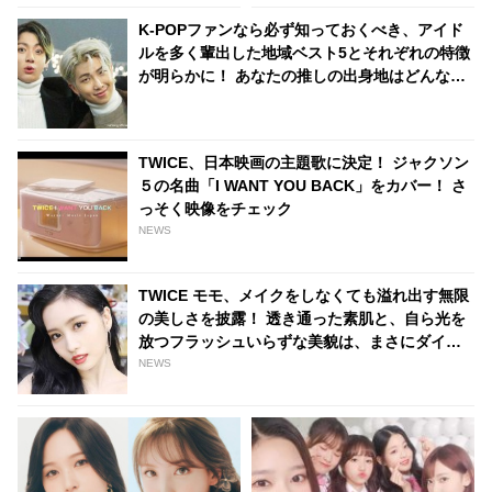
装に隠されたまさかの事実にフ
K-POPファンなら必ず知っておくべき、アイド
ァンは「信じられない…」と騒
ルを多く輩出した地域ベスト5とそれぞれの特徴
然
が明らかに！ あなたの推しの出身地はどんなと
ころ？
TWICE、日本映画の主題歌に決定！ ジャクソン
５の名曲「I WANT YOU BACK」をカバー！ さ
っそく映像をチェック
NEWS
TWICE モモ、メイクをしなくても溢れ出す無限
の美しさを披露！ 透き通った素肌と、自ら光を
放つフラッシュいらずな美貌は、まさにダイア
モンド
NEWS