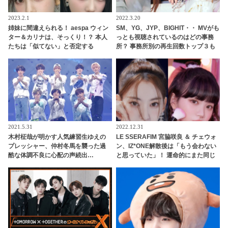
2023.2.1
2022.3.20
姉妹に間違えられる！ aespa ウィン
SM、YG、JYP、BIGHIT・・ MVがも
ター＆カリナは、そっくり！？ 本人
っとも視聴されているのはどの事務
たちは「似てない」と否定する
所？ 事務所別の再生回数トップ３も
も・・認めざるを得ない証言＆出来
明らかに・・ BTS、BLACKPINK、
事が頻発
TWICEをおさえて堂々の１位に輝い
たのは？
2021.5.31
2022.12.31
木村柾哉が明かす人気練習生ゆえの
LE SSERAFIM 宮脇咲良 ＆ チェウォ
プレッシャー、仲村冬馬を襲った過
ン、IZ*ONE解散後は「もう会わない
酷な体調不良に心配の声続出…
と思っていた」！ 運命的にまた同じ
「PRODUCE 101 JAPAN 2」（日プ
グループで活動することになった２
2）、「Another Day」チームのメン
人が正直な心境を告白
バー愛＆ステージへの切実な思いに
感動