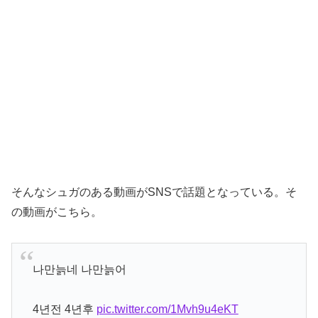
そんなシュガのある動画がSNSで話題となっている。そ
の動画がこちら。
나만늙네 나만늙어
4년전 4년후
pic.twitter.com/1Mvh9u4eKT