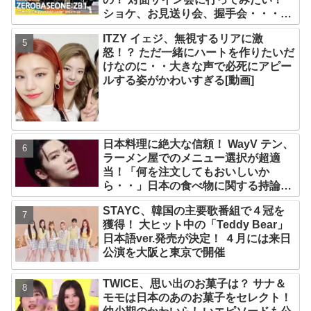
ショケ、お見送り会、握手会・・・リ
リースイベントあれこれを紹介
ITZY イェジ、無視するリアに激
怒！？ ただ一緒にハートを作りたいだ
けなのに・・大きな声で必死にアピー
ルする姿がかわいすぎる[動画]
日本料理に絶大な信頼！ WayV テン、
ラーメン屋でのメニュー選択が超適
当！「何を注文してもおいしいか
ら・・」日本の食べ物に関する持論を
明かす
STAYC、韓国の主要歌番組で４冠を
獲得！ 大ヒット中の「Teddy Bear」
日本語ver.発売が決定！ ４月には来日
公演を大阪と東京で開催
TWICE、思い出のお菓子は？ サナ＆
モモは日本のあのお菓子をセレクト！