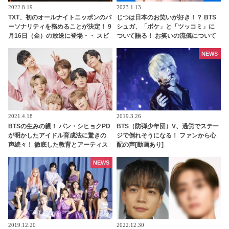
2022.8.19
2023.1.13
TXT、初のオールナイトニッポンのパ
じつは日本のお笑いが好き！？ BTS
ーソナリティを務めることが決定！ 9
シュガ、「ボケ」と「ツッコミ」に
月16日（金）の放送に登場・・ スビ
ついて語る！ お笑いの流儀について
ンから喜びのコメントも到着
熱弁・・ 意外すぎる一面に注目集中
NEWS
2021.4.18
2019.3.26
BTSの生みの親！ パン・シヒョクPD
BTS（防弾少年団）V、過労でステー
が明かしたアイドル育成法に驚きの
ジで倒れそうになる！ ファンから心
声続々！ 徹底した教育とアーティス
配の声[動画あり]
トファーストの方針に拍手喝采
NEWS
2019.12.20
2022.12.30