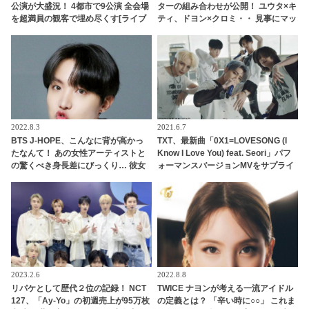
公演が大盛況！ 4都市で9公演 全会場
ターの組み合わせが公開！ ユウタ×キ
を超満員の観客で埋め尽くす[ライブ
ティ、ドヨン×クロミ・・ 見事にマッ
レポート]
チしたキャラがかわいすぎる
2022.8.3
2021.6.7
BTS J-HOPE、こんなに背が高かっ
TXT、最新曲「0X1=LOVESONG (I
たなんて！ あの女性アーティストと
Know I Love You) feat. Seori」パフ
の驚くべき身長差にびっくり… 彼女
ォーマンスバージョンMVをサプライ
を包み込むかのように抱きしめる姿
ズ公開！ ディテールのダンスライン
に胸キュン
まで生かした完成度の高いパフォー
マンスを実現
2023.2.6
2022.8.8
リパケとして歴代２位の記録！ NCT
TWICE ナヨンが考える一流アイドル
127、「Ay-Yo」の初週売上が95万枚
の定義とは？ 「辛い時に○○」 これま