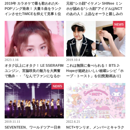
2019年 カラオケで最も歌われたK-
元祖“シカ顔”イケメン SHINee ミン
POPソング発表！ 大量５曲をランク
ホが認める“シカ顔”アイドルはNCT
インさせたTWICEを抑えて見事１位
のあの人！ 上品なオーラと親しみの
に輝いたのはあのガールズグループ
ある雰囲気を兼ね備えたイケメンと
は一体ダレ？
NEWS
2023.1.16
2019.10.4
オタク以上にオタク！ LE SSERAFIM
これは無限に食べられる！ BTS J-
ユンジン、宮脇咲良の魅力を大興奮
Hopeが超絶おいしい秘蔵レシピ「ホ
で熱弁・・「なんでファンになるか
ープ・トースト」を伝授[動画あり]
わかった」サクラにメロメロな姿が
かわいすぎる
NEWS
2019.11.11
2022.6.21
SEVENTEEN、ワールドツアー日本
NCT×サンリオ、メンバーとキャラク