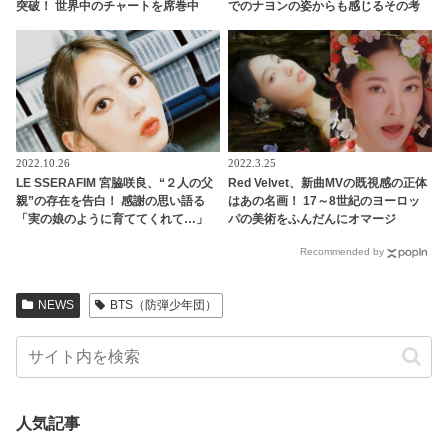
突破！ 世界中のチャートを席巻中
でのナヨンの姿からも感じるその考
えに感動
2022.10.26
2022.3.25
LE SSERAFIM 宮脇咲良、“２人の父
Red Velvet、新曲MVの既視感の正体
親”の存在を告白！ 感謝の思い語る
はあの名画！ 17～8世紀のヨーロッ
「実の娘のように育ててくれて…」
パの美術をふんだんにオマージ
「幸せな人生を送ってきた」センシ
ュ・・ もはや美術館！ 魅力的なコン
Recommended by
ティブな話題にも臆せず堂々とした
セプトのトリコになるファン続々
姿を見せる彼女に称賛の声
NEWS
BTS（防弾少年団）
人気記事