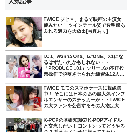
人気記事
TWICE ジヒョ、まるで映画の主演女
優みたい！ ツインテール姿で透明感あ
ふれる魅力を大放出[写真あり]
I.O.I、Wanna One、IZ*ONE、X1にな
るはずだったかもしれない・・
「PRODUCE 101」シリーズの不正投
票操作で脱落させられた練習生12人の
氏名が公表
TWICE モモのスマホケースに視線集
中！ そこには日本のあの超人気インフ
ルエンサーのステッカーが・・TWICE
の大ファンを公言するその人物は大よ
ろこび！ まさに「成功したファン」だ
と話題沸騰
K-POPの基礎知識⑦ K-POPアイドル
と交流したい！ ヨントンってどうやる
の？ 対面サイン会に行ってみたい！