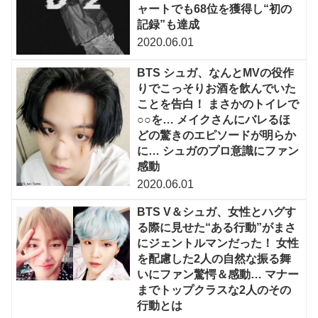
ャートでも68位を獲得し“初の
記録”も達成
2020.06.01
BTS シュガ、なんとMVの役作
りでこっそりお酒を飲んでいた
ことを告白！ まさかのトイレで
○○を… メイクさんにバレるほ
どの驚きのエピソードが明らか
に… シュガのプロ意識にファン
感動
2020.06.01
BTS V＆シュガ、女性とハグす
る際に見せた“ある行動”がまさ
にジェントルマンだった！ 女性
を配慮した2人の自然な振る舞
いにファン驚愕＆感動… マナー
までトップクラスな2人のその
行動とは