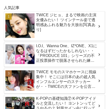
人気記事
TWICE ジヒョ、まるで映画の主演
女優みたい！ ツインテール姿で透
明感あふれる魅力を大放出[写真あ
り]
I.O.I、Wanna One、IZ*ONE、X1に
なるはずだったかもしれない・・
「PRODUCE 101」シリーズの不
正投票操作で脱落させられた練習
生12人の氏名が公表
TWICE モモのスマホケースに視線
集中！ そこには日本のあの超人気
インフルエンサーのステッカー
が・・TWICEの大ファンを公言す
るその人物は大よろこび！ まさに
「成功したファン」だと話題沸騰
K-POPの基礎知識⑦ K-POPアイド
ルと交流したい！ ヨントンってど
うやるの？ 対面サイン会に行って