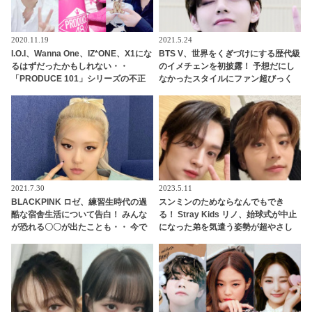
2020.11.19
2021.5.24
I.O.I、Wanna One、IZ*ONE、X1にな
BTS V、世界をくぎづけにする歴代級
るはずだったかもしれない・・
のイメチェンを初披露！ 予想だにし
「PRODUCE 101」シリーズの不正
なかったスタイルにファン超びっく
投票操作で脱落させられた練習生12
り… さらにはとつぜんのイメチェン
人の氏名が公表
に隠された意外な思いまで明らかに
「僕はメンバーの中で○○担当なの
で」
2021.7.30
2023.5.11
BLACKPINK ロゼ、練習生時代の過
スンミンのためならなんでもでき
酷な宿舎生活について告白！ みんな
る！ Stray Kids リノ、始球式が中止
が恐れる〇〇が出たことも・・ 今で
になった弟を気遣う姿勢が超やさし
は想像もできないエピソードにビッ
い！ 「（球技は苦手だけど）一緒に
クリ
キャッチボールしてあげる」