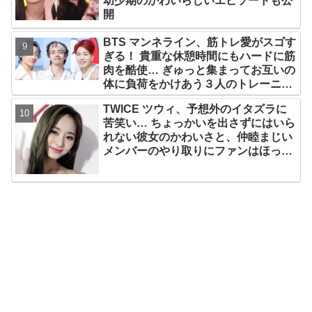
幼少期のかわいらしいエピソードも公
開
BTS マンネライン、筋トレ愛がスゴす
ぎる！ 貴重な休憩時間にもハードに筋
肉を酷使… ぎゅっと集まってお互いの
体に負荷をかけあう３人のトレーニン
グ風景がかわいすぎるとファンくぎづ
TWICE ツウィ、予想外のイタズラに
け
苦笑い… ちょっかいを出さずにはいら
れない彼女のかわいさと、仲睦まじい
メンバーのやり取りにファンはほっこ
り