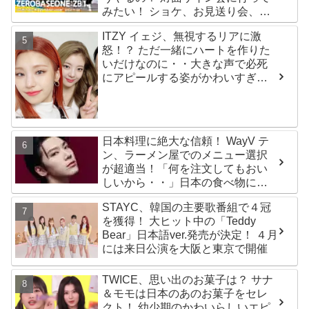
みたい！ ショケ、お見送り会、握
手会・・・リリースイベントあれ
ITZY イェジ、無視するリアに激
これを紹介
怒！？ ただ一緒にハートを作りた
いだけなのに・・大きな声で必死
にアピールする姿がかわいすぎる
[動画]
日本料理に絶大な信頼！ WayV テ
ン、ラーメン屋でのメニュー選択
が超適当！「何を注文してもおい
しいから・・」日本の食べ物に関
する持論を明かす
STAYC、韓国の主要歌番組で４冠
を獲得！ 大ヒット中の「Teddy
Bear」日本語ver.発売が決定！ ４月
には来日公演を大阪と東京で開催
TWICE、思い出のお菓子は？ サナ
＆モモは日本のあのお菓子をセレ
クト！ 幼少期のかわいらしいエピ