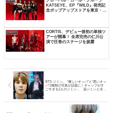
グローバル・ガール・グループ
NEWS
KATSEYE、EP『WILD』発売記
念ポップアップストアを東京・原
宿で開催 限定グッズも登場
CORTIS、デビュー後初の単独ツ
EVENTS
アーが開幕！ 全席完売の仁川公
演で圧巻のステージを披露
BTS ジミン、 “優しいオッパ”と“悪いオッ
パ”2種類の写真が話題に！ギャップがす
ごすぎる2人のジミン… 温ジミンと冷ジ
ミン、あなたはどっち派・・？