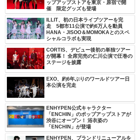
ップアップストアを東京・原宿で開
催 限定グッズも登場
ILLIT、初の日本ライブツアーを完
走 5都市11公演で約6万人を動員
HANA・JISOO＆MOMOKAとのスペ
シャルコラボも実現
CORTIS、デビュー後初の単独ツアー
が開幕！ 全席完売の仁川公演で圧巻の
ステージを披露
EXO、約6年ぶりのワールドツアー日
本公演を完走
ENHYPEN公式キャラクター
「ENCHIN」のポップアップストアが
渋谷にオープン！ 浴衣姿の
「ENCHIN」が登場
ENHYPEN、ブランドリニューアルを