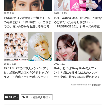
2022.8.8
2020.11.19
TWICE ナヨンが考える一流アイドル
I.O.I、Wanna One、IZ*ONE、X1にな
の定義とは？ 「辛い時に○○」 これま
るはずだったかもしれない・・
でのナヨンの姿からも感じるその考
「PRODUCE 101」シリーズの不正
えに感動
投票操作で脱落させられた練習生12
人の氏名が公表
2020.11.20
2022.12.9
TREASUREの日本人メンバー アサ
BoA、じつはStray Kidsの大ファ
ヒ、絵画の実力はK-POP界トップク
ン！？ 気になる推しはあのメンバ
ラス・・自作アートがポスターに！
ー？ 突然、彼女のSNSに現れたメン
アサヒが手がけた楽曲「ORANGE」
バーに興味津々
Recommended by
のライブ映像は本日（11月20日）初
公開
NEWS
BTS（防弾少年団）