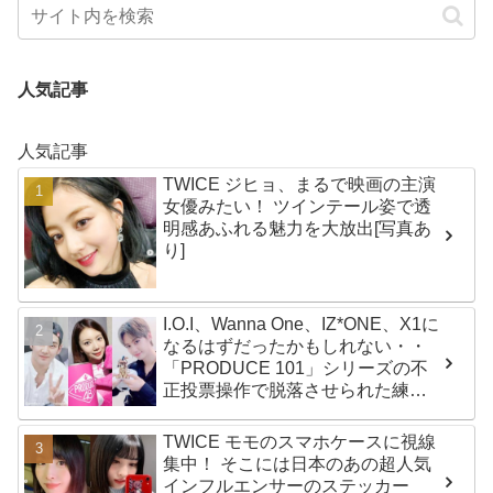
人気記事
人気記事
TWICE ジヒョ、まるで映画の主演
女優みたい！ ツインテール姿で透
明感あふれる魅力を大放出[写真あ
り]
I.O.I、Wanna One、IZ*ONE、X1に
なるはずだったかもしれない・・
「PRODUCE 101」シリーズの不
正投票操作で脱落させられた練習
生12人の氏名が公表
TWICE モモのスマホケースに視線
集中！ そこには日本のあの超人気
インフルエンサーのステッカー