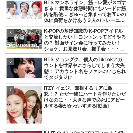
BTS マンネライン、筋トレ愛がスゴす
ぎる！ 貴重な休憩時間にもハードに筋
肉を酷使… ぎゅっと集まってお互いの
体に負荷をかけあう３人のトレーニン
グ風景がかわいすぎるとファンくぎづ
K-POPの基礎知識⑦ K-POPアイドル
け
と交流したい！ ヨントンってどうやる
の？ 対面サイン会に行ってみたい！
ショケ、お見送り会、握手会・・・リ
リースイベントあれこれを紹介
BTS ジョングク、個人のTikTokアカ
ウントを世界中にさらしてしまう大失
態！ アカウント名をファンにいじられ
てタジタジに
ITZY イェジ、無視するリアに激
怒！？ ただ一緒にハートを作りたいだ
けなのに・・大きな声で必死にアピー
ルする姿がかわいすぎる[動画]