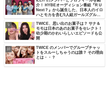
ILLIT のメンバーとプロフィールを紹
介！ HYBEオーディション番組『R U
Next？』から誕生した、日本人のイロ
ハとモカを含む5人組ガールズグルー
プ！ デビュー曲「Magnetic」がいき
TWICE、思い出のお菓子は？ サナ＆
なりの大ヒット
モモは日本のあのお菓子をセレクト！
幼少期のかわいらしいエピソードも公
開
TWICE のメンバーでグループチャッ
トをスルーしちゃうのは誰？ その理由
とは・・？