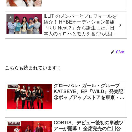
ILLIT のメンバーとプロフィールを
紹介！ HYBEオーディション番組
『R U Next？』から誕生した、日
本人のイロハとモカを含む5人組ガ
ールズグループ！ デビュー曲
「Magnetic」がいきなりの大ヒッ
ト
06m
こちらも読まれています！
グローバル・ガール・グループ
NEWS
KATSEYE、EP『WILD』発売記
念ポップアップストアを東京・原
宿で開催 限定グッズも登場
CORTIS、デビュー後初の単独ツ
EVENTS
アーが開幕！ 全席完売の仁川公