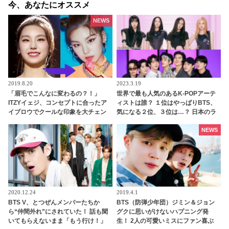
今、あなたにオススメ
NEWS
2019.8.20
2023.3.19
「眉毛でこんなに変わるの？！」
世界で最も人気のあるK-POPアーテ
ITZYイェジ、コンセプトに合ったア
ィストは誰？ １位はやっぱりBTS、
イブロウでクールな印象を大チェン
気になる２位、３位は…？ 日本のラ
ジ！
ンキングにはKARA、少女時代もラ
ンクイン！ 各国の個性あふれるデー
NEWS
タに注目殺到
2020.12.24
2019.4.1
BTS V、とつぜんメンバーたちか
BTS（防弾少年団）ジミン＆ジョン
ら“仲間外れ”にされていた！ 話も聞
グクに思いがけないハプニング発
いてもらえないまま「もう行け！」
生！ 2人の可愛いミスにファン喜ぶ