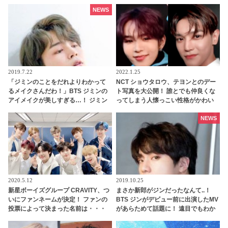
と見捨てられて… 口々にVをバカにし
てからかうメンバーたちの団結力＆V
NEWS
のリアクションに爆笑
2019.7.22
2022.1.25
「ジミンのことをだれよりわかって
NCT ショウタロウ、テヨンとのデー
るメイクさんだわ！」BTS ジミンの
ト写真を大公開！ 誰とでも仲良くな
アイメイクが美しすぎる…！ ジミン
ってしまう人懐っこい性格がかわい
の魅力を完璧に引き出すメイクテク
らしい
ニックに脱帽…その妖艶さの秘訣が
NEWS
明らかに
2020.5.12
2019.10.25
新星ボーイズグループ CRAVITY、つ
まさか新郎がジンだったなんて..！
いにファンネームが決定！ ファンの
BTS ジンがデビュー前に出演したMV
投票によって決まった名前は・・・
があらためて話題に！ 遠目でもわか
[動画]
るワールドワイドハンサムぶりに驚
愕…貴重すぎる映像に感激