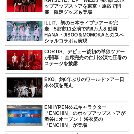
KATSEYE、EP『WILD』発売記念ポ
ップアップストアを東京・原宿で開
催 限定グッズも登場
ILLIT、初の日本ライブツアーを完
走 5都市11公演で約6万人を動員
HANA・JISOO＆MOMOKAとのスペ
シャルコラボも実現
CORTIS、デビュー後初の単独ツアー
が開幕！ 全席完売の仁川公演で圧巻の
ステージを披露
EXO、約6年ぶりのワールドツアー日
本公演を完走
ENHYPEN公式キャラクター
「ENCHIN」のポップアップストアが
渋谷にオープン！ 浴衣姿の
「ENCHIN」が登場