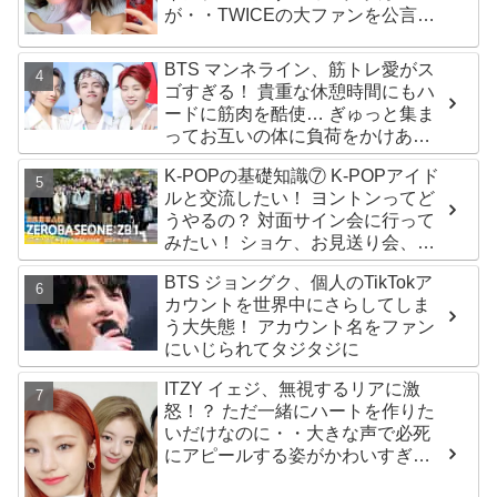
が・・TWICEの大ファンを公言す
るその人物は大よろこび！ まさに
「成功したファン」だと話題沸騰
BTS マンネライン、筋トレ愛がス
ゴすぎる！ 貴重な休憩時間にもハ
ードに筋肉を酷使… ぎゅっと集ま
ってお互いの体に負荷をかけあう
３人のトレーニング風景がかわい
K-POPの基礎知識⑦ K-POPアイド
すぎるとファンくぎづけ
ルと交流したい！ ヨントンってど
うやるの？ 対面サイン会に行って
みたい！ ショケ、お見送り会、握
手会・・・リリースイベントあれ
BTS ジョングク、個人のTikTokア
これを紹介
カウントを世界中にさらしてしま
う大失態！ アカウント名をファン
にいじられてタジタジに
ITZY イェジ、無視するリアに激
怒！？ ただ一緒にハートを作りた
いだけなのに・・大きな声で必死
にアピールする姿がかわいすぎる
[動画]