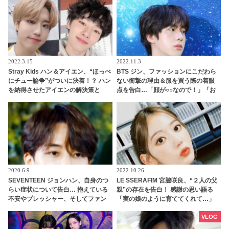
2022.3.15
2022.11.3
Stray Kids ハン＆アイエン、“ほっぺ
BTS ジン、ファッションにこだわら
にチュー論争”がついに決着！？ ハン
ない衝撃の理由＆服を買う際の着眼
を納得させたアイエンの解決策と
点を告白…「顔が○○なので！」「お
は？ しかし謎は深まるばかり・・
金を使った感じが出るから！」 セレ
ブとは思えない斬新発言にファンび
っくり&納得
2020.6.9
2022.10.26
SEVENTEEN ジョンハン、自身のつ
LE SSERAFIM 宮脇咲良、“２人の父
らい症状について告白… 抱えている
親”の存在を告白！ 感謝の思い語る
不安やプレッシャー、そしてファン
「実の娘のように育ててくれて…」
やメンバーへの本音まで… ジョンハ
「幸せな人生を送ってきた」センシ
ンが語った素直な思いにファン涙
ティブな話題にも臆せず堂々とした
VLOG
姿を見せる彼女に称賛の声