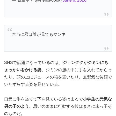
— 헬로우꾹 (@hellokoook)
June 6, 2020
本当に君は誰が見てもマンネ
SNSで話題になっているのは、
ジョングクがジミンにち
ょっかいをかける姿
。ジミンの服の中に手を入れてからっ
たり、頭の上にジュースの箱を置いたり、無邪気な笑顔で
いたずらする姿を見せている。
口元に手を当てて下を見ている姿はまるで
小学生の元気な
男の子のよう
。思いのままに行動する彼はまさに末っ子そ
のものだ。