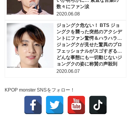
いが明らかに… 素直な言葉の
数々にファン涙
2020.06.08
ジョングク危ない！ BTS ジョ
ングクを襲った突然のアクシデ
ントにファン驚愕＆ハラハラ…
ジョングクが見せた驚異のプロ
フェッショナルがスゴすぎる…
どんな事態にも一切動じないジ
ョングクの姿に称賛の声殺到
2020.06.07
KPOP monster SNSをフォロー！