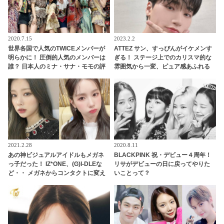
2020.7.15
2023.2.2
世界各国で人気のTWICEメンバーが
ATTEZ サン、すっぴんがイケメンす
明らかに！ 圧倒的人気のメンバーは
ぎる！ ステージ上でのカリスマ的な
誰？ 日本人のミナ・サナ・モモの評
雰囲気から一変、ピュア感あふれる
価は・・
ビジュアルに視線殺到
2021.2.28
2020.8.11
あの神ビジュアルアイドルもメガネ
BLACKPINK 祝・デビュー４周年！
っ子だった！ IZ*ONE、(G)I-DLEな
リサがデビューの日に戻ってやりた
ど・・ メガネからコンタクトに変え
いことって？
て超美しく成長した女性アイドルた
ち