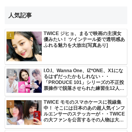
人気記事
TWICE ジヒョ、まるで映画の主演女
優みたい！ ツインテール姿で透明感あ
ふれる魅力を大放出[写真あり]
I.O.I、Wanna One、IZ*ONE、X1にな
るはずだったかもしれない・・
「PRODUCE 101」シリーズの不正投
票操作で脱落させられた練習生12人の
氏名が公表
TWICE モモのスマホケースに視線集
中！ そこには日本のあの超人気インフ
ルエンサーのステッカーが・・TWICE
の大ファンを公言するその人物は大よ
ろこび！ まさに「成功したファン」だ
と話題沸騰