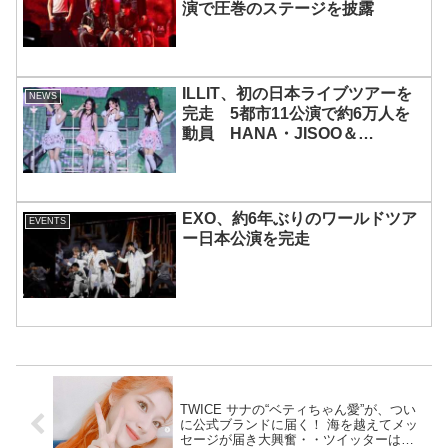
演で圧巻のステージを披露
ILLIT、初の日本ライブツアーを
NEWS
完走 5都市11公演で約6万人を
動員 HANA・JISOO＆
MOMOKAとのスペシャルコラボ
も実現
EXO、約6年ぶりのワールドツア
EVENTS
ー日本公演を完走
TWICE サナの“ベティちゃん愛”が、つい
に公式ブランドに届く！ 海を越えてメッ
セージが届き大興奮・・ツイッターは