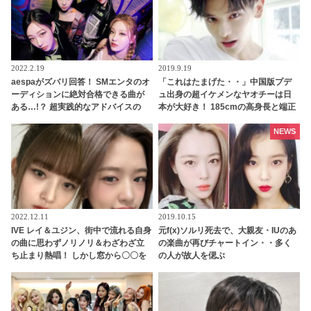
2022.2.19
2019.9.19
aespaがズバリ回答！ SMエンタのオ
「これはたまげた・・」中国版プデ
ーディションに絶対合格できる曲が
ュ出身の超イケメンなヤオチーは日
ある…!？ 超実践的なアドバイスの
本が大好き！ 185cmの高身長と端正
数々にファン感嘆
なルックスで大注目を浴びる
NEWS
2022.12.11
2019.10.15
IVE レイ＆ユジン、街中で流れる自身
元f(x)ソルリ死去で、大親友・IUのあ
の曲に思わずノリノリ＆わざわざ立
の楽曲が再びチャートイン・・多く
ち止まり熱唱！ しかし窓から〇〇を
の人が故人を偲ぶ
感じて…？ ２人が取ったかわいらし
い反応にほっこり