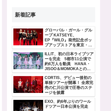
新着記事
グローバル・ガール・グル
ープ KATSEYE、
EP『WILD』発売記念ポッ
プアップストアを東京・原
宿で開催 限定グッズも登
ILLIT、初の日本ライブツア
場
ーを完走 5都市11公演で
約6万人を動員 HANA・
JISOO＆MOMOKAとのス
ペシャルコラボも実現
CORTIS、デビュー後初の
単独ツアーが開幕！ 全席完
売の仁川公演で圧巻のステ
ージを披露
EXO、約6年ぶりのワール
ドツアー日本公演を完走