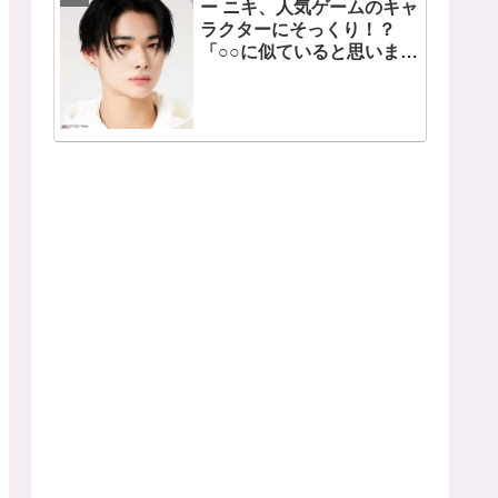
ー ニキ、人気ゲームのキャ
ラクターにそっくり！？
「○○に似ていると思いま
す」と正直な本音を自ら告
白・・ あまりにもそっくり
な見た目にファン大爆笑
「客観的な視点で自分を見
てるねｗｗ」