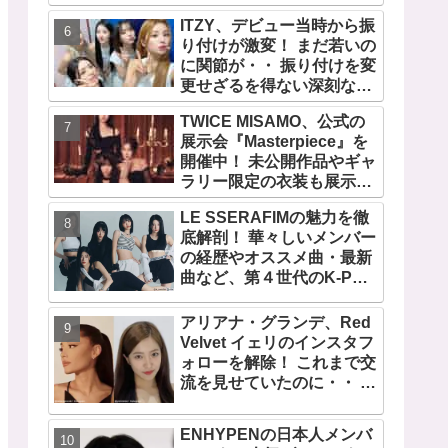
の快挙！ XGのグローバル
ITZY、デビュー当時から振
人気が止まらない…「コー
り付けが激変！ まだ若いの
チェラ2025」にも日本人唯
に関節が・・ 振り付けを変
一の出演
更せざるを得ない深刻な問
題とは
TWICE MISAMO、公式の
展示会『Masterpiece』を
開催中！ 未公開作品やギャ
ラリー限定の衣装も展示！
まさに最高傑作な世界に
LE SSERAFIMの魅力を徹
底解剖！ 華々しいメンバー
の経歴やオススメ曲・最新
曲など、第４世代のK-POP
ガールズグループをリード
する彼女たちのスゴさと
アリアナ・グランデ、Red
は？
Velvet イェリのインスタフ
ォローを解除！ これまで交
流を見せていたのに・・ 一
体なぜ！？ ファンがその理
由を推測
ENHYPENの日本人メンバ