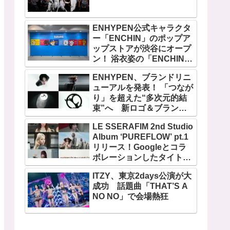
ENHYPEN公式キャラクタ
ー「ENCHIN」のポップア
ップストアが渋谷にオープ
ン！ 浴衣姿の「ENCHIN」
が登場
ENHYPEN、ブランドリニ
ューアルを発表！ 「つなが
り」を超えた“多次元的結
束”へ 新ロゴ＆ブランド
フィルム公開
LE SSERAFIM 2nd Studio
Album ‘PUREFLOW’ pt.1
リリース！Googleとコラ
ボレーションしたタイトル
曲「BOOMPALA」MVも公
ITZY、東京2days公演が大
開
成功 話題曲「THAT’S A
NO NO」で会場熱狂