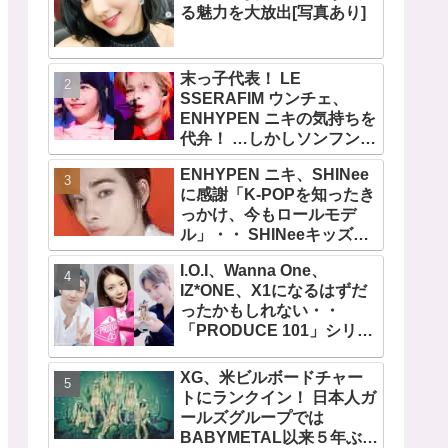
る魅力を大放出[写真あり]
末っ子代表！ LE
SSERAFIM ウンチェ、
ENHYPEN ニキの気持ちを
代弁！ …しかしソンフンは
全否定「うちの末っ子は違
ENHYPEN ニキ、SHINee
います」・・ かわいすぎる
に感謝「K-POPを知ったき
２人の会話に爆笑
っかけ、今もロールモデ
ル」・・ SHINeeキッズと
しての経験を経て６年ぶり
I.O.I、Wanna One、
に東京ドームに帰還した感
IZ*ONE、X1になるはずだ
想は？
ったかもしれない・・
「PRODUCE 101」シリー
ズの不正投票操作で脱落さ
せられた練習生12人の氏名
XG、米ビルボードチャー
が公表
トにランクイン！ 日本人ガ
ールズグループでは
BABYMETAL以来５年ぶり