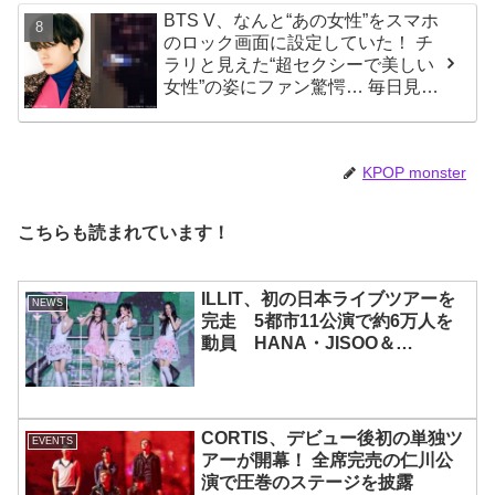
BTS V、なんと“あの女性”をスマホ
のロック画面に設定していた！ チ
ラリと見えた“超セクシーで美しい
女性”の姿にファン驚愕… 毎日見る
その場所にVが選んだ女性の正体が
まさにピッタリだと納得＆感動
KPOP monster
こちらも読まれています！
ILLIT、初の日本ライブツアーを
NEWS
完走 5都市11公演で約6万人を
動員 HANA・JISOO＆
MOMOKAとのスペシャルコラボ
も実現
CORTIS、デビュー後初の単独ツ
EVENTS
アーが開幕！ 全席完売の仁川公
演で圧巻のステージを披露