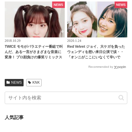
NEWS
NEWS
2018.10.29
2020.1.24
TWICE モモがバラエティー番組で叫
Red Velvet ジョイ、大ケガを負った
んだ、ある一言がさまざまな音楽に
ウェンディを想い来日公演で涙・・
変身！ プロ顔負けの爆笑リミックス
「オンニがここにいなくて辛いで
でネットは大盛り上がり[動画・音源
す」
Recommended by
あり]
NEWS
KNK
人気記事