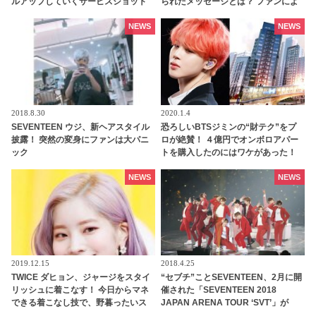
ルアップしていくサービスショット
られたメッセージとは？ ファンによ
は悩殺必死 … 脱出不可能な彼女のキ
る見事な推理に感動の声
ュートさにハマってしまうONCE続出
NEWS
NEWS
2018.8.30
2020.1.4
SEVENTEEN ウジ、新ヘアスタイル
恐ろしいBTSジミンの“財テク”をプ
披露！ 突然の変身にファンは大パニ
ロが絶賛！ ４億円でオンボロアパー
ック
トを購入したのにはワケがあった！
未来は『韓国一のセレブタウン』の
地主になるってホント？
NEWS
NEWS
2019.12.15
2018.4.25
TWICE ダヒョン、ジャージをスタイ
“セブチ”ことSEVENTEEN、2月に開
リッシュに着こなす！ 今日からマネ
催された「SEVENTEEN 2018
できる着こなし技で、野暮ったいス
JAPAN ARENA TOUR ‘SVT’」が
タイルもキュートにチェンジ
WOWOWで放送決定[ライブレポート]