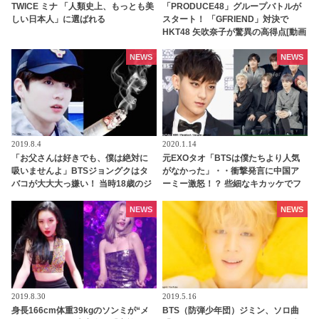
TWICE ミナ 「人類史上、もっとも美
「PRODUCE48」グループバトルが
しい日本人」に選ばれる
スタート！ 「GFRIEND」対決で
HKT48 矢吹奈子が驚異の高得点[動画
あり]
NEWS
NEWS
2019.8.4
2020.1.14
「お父さんは好きでも、僕は絶対に
元EXOタオ「BTSは僕たちより人気
吸いませんよ」BTSジョングクはタ
がなかった」・・衝撃発言に中国ア
バコが大大大っ嫌い！ 当時18歳のジ
ーミー激怒！？ 些細なキカッケでフ
ョングクが父親に送ったビデオメッ
ァン同士が対立・・いったい何が
セージの内容とは？
NEWS
NEWS
2019.8.30
2019.5.16
身長166cm体重39kgのソンミが“メ
BTS（防弾少年団）ジミン、ソロ曲