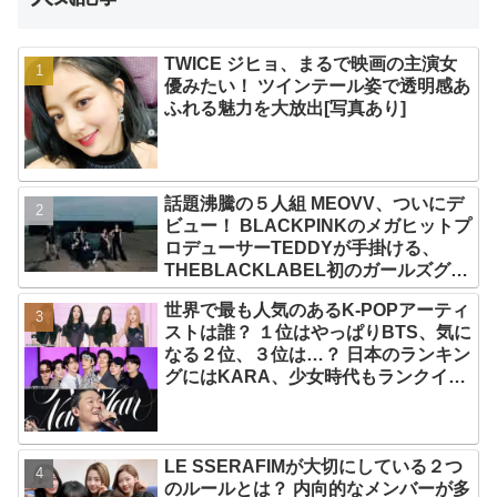
TWICE ジヒョ、まるで映画の主演女
優みたい！ ツインテール姿で透明感あ
ふれる魅力を大放出[写真あり]
話題沸騰の５人組 MEOVV、ついにデ
ビュー！ BLACKPINKのメガヒットプ
ロデューサーTEDDYが手掛ける、
THEBLACKLABEL初のガールズグル
ープ！ デビューシングル「MEOW」
世界で最も人気のあるK-POPアーティ
をリリース
ストは誰？ １位はやっぱりBTS、気に
なる２位、３位は…？ 日本のランキン
グにはKARA、少女時代もランクイ
ン！ 各国の個性あふれるデータに注目
殺到
LE SSERAFIMが大切にしている２つ
のルールとは？ 内向的なメンバーが多