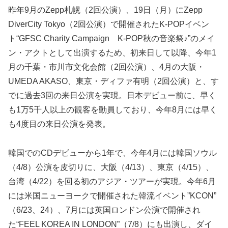
昨年9月のZepp札幌（2回公演）、19日（月）にZepp
DiverCity Tokyo（2回公演）で開催されたK-POPイベン
ト“GFSC Charity Campaign K-POP秋の音楽祭♪”のメイ
ン・アクトとして出演するため、初来日して以降、今年1
月の千葉・市川市文化会館（2回公演）、4月の大阪・
UMEDA AKASO、東京・ディファ有明（2回公演）と、す
でに過去3回の来日公演を実現。日本デビュー前に、早く
も1万5千人以上の観客を動員しており、今年8月には早く
も4度目の来日公演を発表。
韓国でのCDデビューから1年で、今年4月には韓国ソウル
（4/8）公演を皮切りに、大阪（4/13）、東京（4/15）、
台湾（4/22）を回る初のアジア・ツアーが実現。今年6月
には米国ニューヨークで開催された韓流イベント”KCON”
（6/23、24）、7月には英国ロンドン公演で開催され
た“FEEL KOREA IN LONDON”（7/8）にも出演し、ダイ