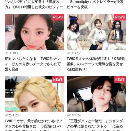
リハリボディ”に大変身！『家族の
「Serendipity」のトレイラーが1億
力』で8キロ増量した彼女のビフォー
ビューを突破
アフターが話題
NEWS
NEWS
2018.10.16
2018.12.29
絶対マネしたくなる！ TWICE ツウ
TWICE ミナの体調が回復！「KBS歌
ィ、ほんのり赤いチークでさらに可
謡祭」のステージで元気な姿を見せ
愛く変身
る[動画あり]
NEWS
NEWS
2020.1.23
2019.9.24
TWICE サナ、天才的なかわいさでフ
「王冠がアレと一緒だ…」ジョング
ァンの心を骨抜きに！ ３段階にレベ
クの手に刻まれた“タトゥー”に込め