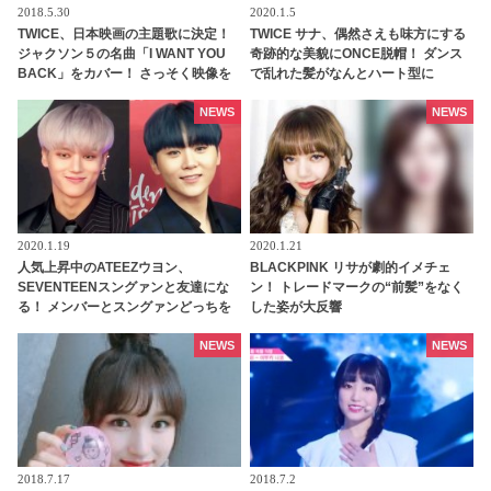
2018.5.30
2020.1.5
TWICE、日本映画の主題歌に決定！
TWICE サナ、偶然さえも味方にする
ジャクソン５の名曲「I WANT YOU
奇跡的な美貌にONCE脱帽！ ダンス
BACK」をカバー！ さっそく映像を
で乱れた髪がなんとハート型に
チェック
NEWS
NEWS
2020.1.19
2020.1.21
人気上昇中のATEEZウヨン、
BLACKPINK リサが劇的イメチェ
SEVENTEENスングァンと友達にな
ン！ トレードマークの“前髪”をなく
る！ メンバーとスングァンどっちを
した姿が大反響
取る？ 新人ながら豪華な人脈が話題
に
NEWS
NEWS
2018.7.17
2018.7.2