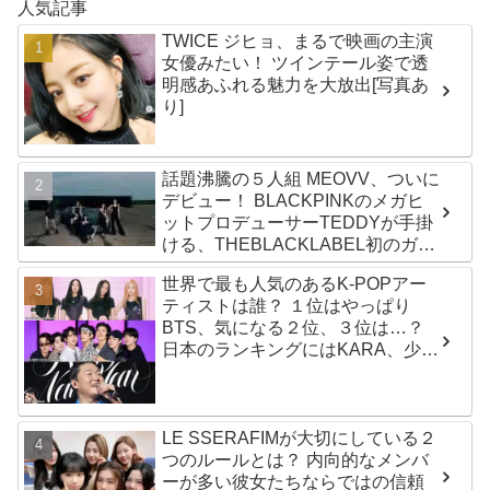
人気記事
TWICE ジヒョ、まるで映画の主演
女優みたい！ ツインテール姿で透
明感あふれる魅力を大放出[写真あ
り]
話題沸騰の５人組 MEOVV、ついに
デビュー！ BLACKPINKのメガヒ
ットプロデューサーTEDDYが手掛
ける、THEBLACKLABEL初のガー
ルズグループ！ デビューシングル
世界で最も人気のあるK-POPアー
「MEOW」をリリース
ティストは誰？ １位はやっぱり
BTS、気になる２位、３位は…？
日本のランキングにはKARA、少女
時代もランクイン！ 各国の個性あ
ふれるデータに注目殺到
LE SSERAFIMが大切にしている２
つのルールとは？ 内向的なメンバ
ーが多い彼女たちならではの信頼