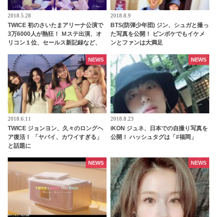
2018.5.28
2018.8.9
TWICE 初のさいたまアリーナ公演で
BTS(防弾少年団) ジン、シュガと撮っ
3万6000人が熱狂！ Ｍステ出演、オ
た写真を公開！ ピンボケでもイケメ
リコン１位、セールス新記録など、
ンとファンは大満足
もはや【TWICE祭り】状態に
NEWS
NEWS
2018.6.11
2018.8.23
TWICE ジョンヨン、久々のロングヘ
iKON ジュネ、日本での自撮り写真を
ア復活！ 「ヤバイ、カワイすぎる」
公開！ ハッシュタグは「#福岡」
と話題に
NEWS
NEWS