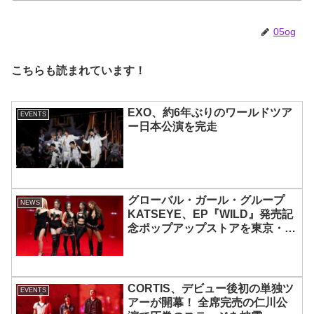
まさにピッタリだと納得＆感動
05og
こちらも読まれています！
EXO、約6年ぶりのワールドツア
EVENTS
ー日本公演を完走
グローバル・ガール・グループ
NEWS
KATSEYE、EP『WILD』発売記
念ポップアップストアを東京・原
宿で開催 限定グッズも登場
CORTIS、デビュー後初の単独ツ
EVENTS
アーが開幕！ 全席完売の仁川公