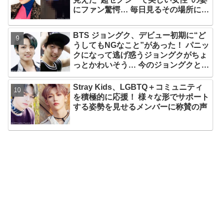
にファン驚愕… 毎日見るその場所にV
が選んだ女性の正体がまさにピッタリ
だと納得＆感動
BTS ジョングク、デビュー初期に“ど
うしてもNGなこと”があった！ パニッ
クになって逃げ惑うジョングクがちょ
っとかわいそう… 今のジョングクと比
べたあどけない姿が愛らしすぎるとフ
ァンメロメロ
Stray Kids、LGBTQ＋コミュニティ
を積極的に応援！ 様々な形でサポート
する姿勢を見せるメンバーに称賛の声