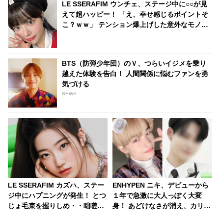
LE SSERAFIM ウンチェ、ステージ中に○○が見
えて超ハッピー！ 「え、幸せ感じるポイントそ
こ？ｗｗ」 テンション爆上げした意外なモノの
正体とは？ 無邪気で愛らしい発言にほっこり
BTS（防弾少年団）のＶ、つらいイジメを乗り
越えた体験を告白！ 人間関係に悩むファンを勇
気づける
NEWS
LE SSERAFIM カズハ、ステー
ENHYPEN ニキ、デビューから
ジ中にハプニングが発生！ とつ
１年で急激に大人っぽく大変
じょ毛束を握りしめ・・咄嗟の
身！ あどけなさが消え、カリス
判断でメンバーたちの安全を守
マ性が増したビジュアルにメロ