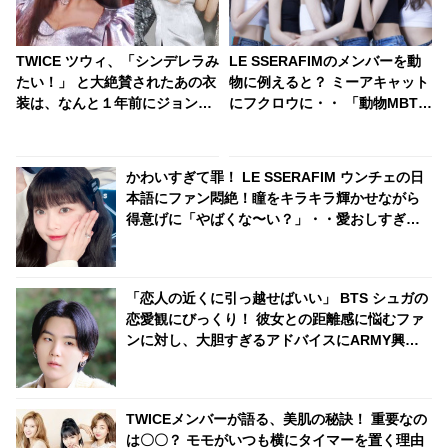
TWICE ツウィ、「シンデレラみ
LE SSERAFIMのメンバーを動
たい！」 と大絶賛されたあの衣
物に例えると？ ミーアキャット
装は、なんと１年前にジョンヨ
にフクロウに・・ 「動物MBTI
ンも着用していた！ 既視感を持
診断」の結果を性格とともに解
たせないアレンジとスタイリン
説
グに腕前に拍手喝采
かわいすぎて罪！ LE SSERAFIM ウンチェの日
本語にファン悶絶！瞳をキラキラ輝かせながら
得意げに「やばくな〜い？」・・愛おしすぎる
その姿にくぎづけ
「恋人の近くに引っ越せばいい」 BTS シュガの
恋愛観にびっくり！ 彼女との距離感に悩むファ
ンに対し、大胆すぎるアドバイスにARMY興味
津々「シュガはかわいい恋人になるね」
TWICEメンバーが語る、美肌の秘訣！ 重要なの
は〇〇？ モモがいつも横にタイマーを置く理由