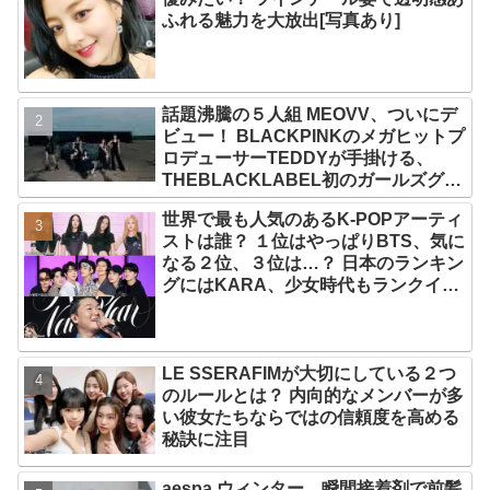
ふれる魅力を大放出[写真あり]
話題沸騰の５人組 MEOVV、ついにデ
ビュー！ BLACKPINKのメガヒットプ
ロデューサーTEDDYが手掛ける、
THEBLACKLABEL初のガールズグル
ープ！ デビューシングル「MEOW」
世界で最も人気のあるK-POPアーティ
をリリース
ストは誰？ １位はやっぱりBTS、気に
なる２位、３位は…？ 日本のランキン
グにはKARA、少女時代もランクイ
ン！ 各国の個性あふれるデータに注目
殺到
LE SSERAFIMが大切にしている２つ
のルールとは？ 内向的なメンバーが多
い彼女たちならではの信頼度を高める
秘訣に注目
aespa ウィンター、瞬間接着剤で前髪