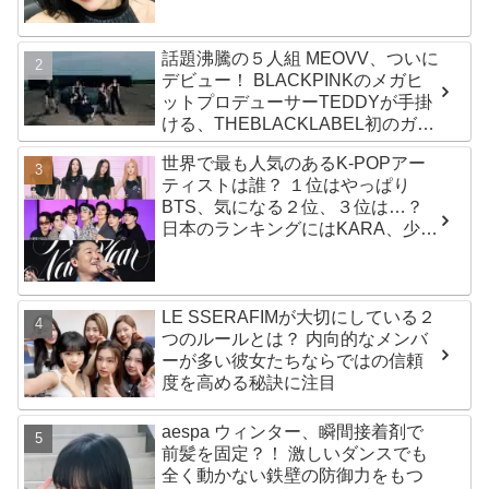
話題沸騰の５人組 MEOVV、ついに
デビュー！ BLACKPINKのメガヒ
ットプロデューサーTEDDYが手掛
ける、THEBLACKLABEL初のガー
ルズグループ！ デビューシングル
世界で最も人気のあるK-POPアー
「MEOW」をリリース
ティストは誰？ １位はやっぱり
BTS、気になる２位、３位は…？
日本のランキングにはKARA、少女
時代もランクイン！ 各国の個性あ
ふれるデータに注目殺到
LE SSERAFIMが大切にしている２
つのルールとは？ 内向的なメンバ
ーが多い彼女たちならではの信頼
度を高める秘訣に注目
aespa ウィンター、瞬間接着剤で
前髪を固定？！ 激しいダンスでも
全く動かない鉄壁の防御力をもつ