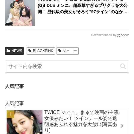
(G)I-DLE ミンニ、超豪華すぎるプリクラを大公
開！ 歴代級の美女がそろう“97ライン”のなかよ
しショットがかわいすぎる
Recommended by
NEWS
BLACKPINK
ジェニー
人気記事
人気記事
TWICE ジヒョ、まるで映画の主演
女優みたい！ ツインテール姿で透
明感あふれる魅力を大放出[写真あ
り]