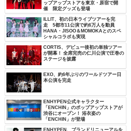
ップアップストアを東京・原宿で開
催 限定グッズも登場
ILLIT、初の日本ライブツアーを完
走 5都市11公演で約6万人を動員
HANA・JISOO＆MOMOKAとのスペ
シャルコラボも実現
CORTIS、デビュー後初の単独ツアー
が開幕！ 全席完売の仁川公演で圧巻の
ステージを披露
EXO、約6年ぶりのワールドツアー日
本公演を完走
ENHYPEN公式キャラクター
「ENCHIN」のポップアップストアが
渋谷にオープン！ 浴衣姿の
「ENCHIN」が登場
ENHYPEN、ブランドリニューアルを