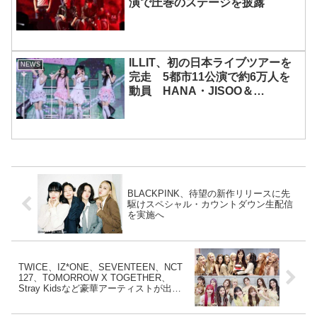
演で圧巻のステージを披露
ILLIT、初の日本ライブツアーを
NEWS
完走 5都市11公演で約6万人を
動員 HANA・JISOO＆
MOMOKAとのスペシャルコラボ
も実現
BLACKPINK、待望の新作リリースに先
駆けスペシャル・カウントダウン生配信
を実施へ
TWICE、IZ*ONE、SEVENTEEN、NCT
127、TOMORROW X TOGETHER、
Stray Kidsなど豪華アーティストが出
演！ 「ミュージックバンク」上半期総決
算回の最終ラインナップが発表