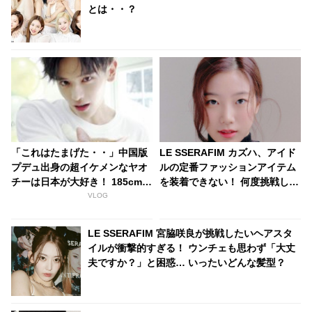
とは・・？
「これはたまげた・・」中国版
LE SSERAFIM カズハ、アイド
プデュ出身の超イケメンなヤオ
ルの定番ファッションアイテム
チーは日本が大好き！ 185cmの
を装着できない！ 何度挑戦して
高身長と端正なルックスで大注
も失敗続きで、超苦戦している
VLOG
目を浴びる
ことを告白
LE SSERAFIM 宮脇咲良が挑戦したいヘアスタ
イルが衝撃的すぎる！ ウンチェも思わず「大丈
夫ですか？」と困惑… いったいどんな髪型？