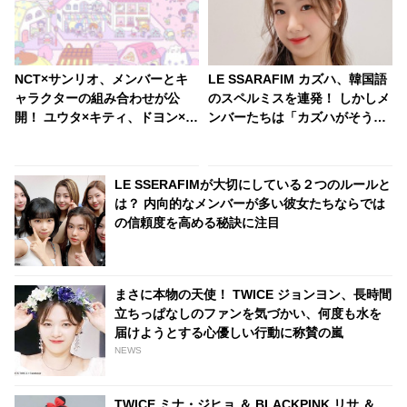
NCT×サンリオ、メンバーとキ
LE SSARAFIM カズハ、韓国語
ャラクターの組み合わせが公
のスペルミスを連発！ しかしメ
開！ ユウタ×キティ、ドヨン×ク
ンバーたちは「カズハがそうと
ロミ・・ 見事にマッチしたキャ
言えばそうなんです！」と全肯
ラがかわいすぎる
定！ 外国語に果敢に挑む彼女と
それを支えるメンバーたちの絆
LE SSERAFIMが大切にしている２つのルールと
にほっこり
は？ 内向的なメンバーが多い彼女たちならでは
の信頼度を高める秘訣に注目
まさに本物の天使！ TWICE ジョンヨン、長時間
立ちっぱなしのファンを気づかい、何度も水を
届けようとする心優しい行動に称賛の嵐
NEWS
TWICE ミナ・ジヒョ ＆ BLACKPINK リサ ＆