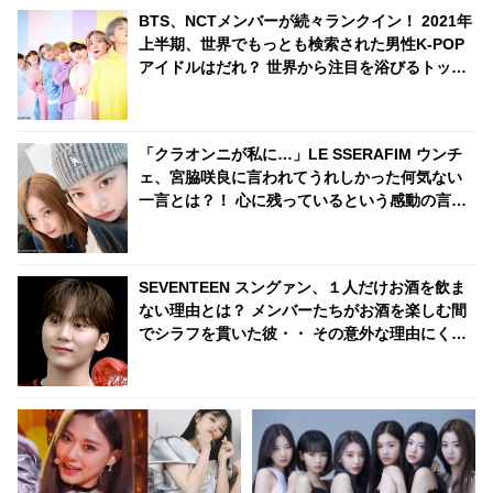
ところにいたなんて… 意外なと
BTS、NCTメンバーが続々ランクイン！ 2021年
ころで証明された彼の人気にフ
上半期、世界でもっとも検索された男性K-POP
ァン驚愕
アイドルはだれ？ 世界から注目を浴びるトップ
40を紹介
「クラオンニが私に…」LE SSERAFIM ウンチ
ェ、宮脇咲良に言われてうれしかった何気ない
一言とは？！ 心に残っているという感動の言葉
とはいったい何？
SEVENTEEN スングァン、１人だけお酒を飲ま
ない理由とは？ メンバーたちがお酒を楽しむ間
でシラフを貫いた彼・・ その意外な理由にくぎ
づけ「あのときは飲めない状況だったんです」