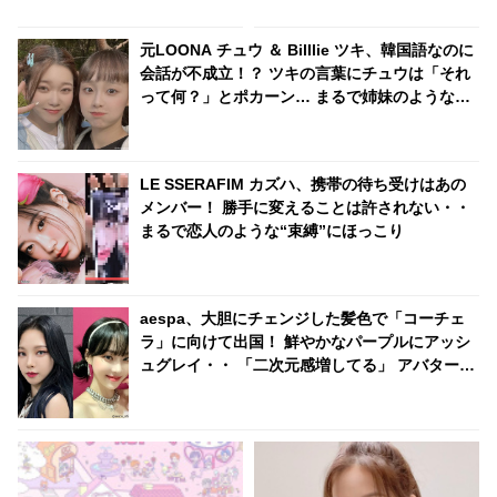
るもサクラは爆笑
メロ
元LOONA チュウ ＆ Billlie ツキ、韓国語なのに
会話が不成立！？ ツキの言葉にチュウは「それ
って何？」とポカーン… まるで姉妹のようなコ
ミカルすぎるやりとりに「もっと共演して」の
声続々
LE SSERAFIM カズハ、携帯の待ち受けはあの
メンバー！ 勝手に変えることは許されない・・
まるで恋人のような“束縛”にほっこり
aespa、大胆にチェンジした髪色で「コーチェ
ラ」に向けて出国！ 鮮やかなパープルにアッシ
ュグレイ・・ 「二次元感増してる」 アバターと
完全一致のその姿に悶絶