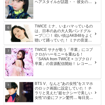
ヘアスタイルが話題・・ 彼女の美
しさをより一層引き立たせる最強
の前髪に視線集中
TWICE ミナ、いまハマっているの
は、日本のあの大人気バンドグル
ープ〇〇！ 幼い頃はAKB48をよく
聴いて踊っていた！ ミナの音楽の
趣味が明らかに
TWICE サナが歌う「卒業」にコブ
クロがハーモニーを重ねる！
「SANA from TWICE × コブクロ /
卒業」の音源配信開始！ レコーデ
ィング映像も公開
BTS V、なんと“あの女性”をスマホ
のロック画面に設定していた！ チ
ラリと見えた“超セクシーで美しい
女性”の姿にファン驚愕… 毎日見る
その場所にVが選んだ女性の正体が