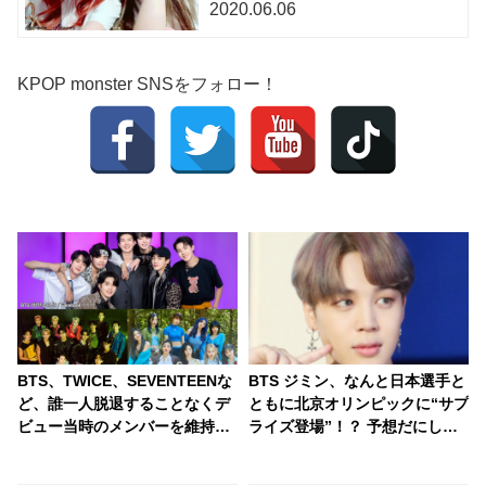
2020.06.06
KPOP monster SNSをフォロー！
BTS、TWICE、SEVENTEENな
BTS ジミン、なんと日本選手と
ど、誰一人脱退することなくデ
ともに北京オリンピックに“サプ
ビュー当時のメンバーを維持し
ライズ登場”！？ 予想だにしな
続けている「奇跡」のグループ
かった光景に世界中から衝撃を
まとめ！ 絆の深さに感激
隠せない声殺到… まさかそんな