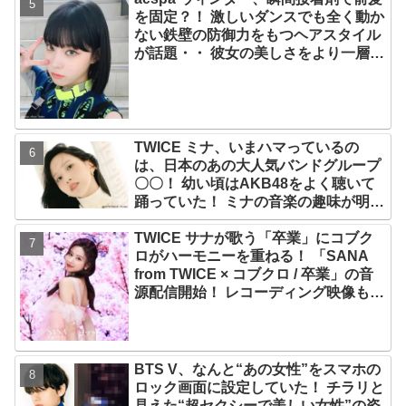
を固定？！ 激しいダンスでも全く動か
ない鉄壁の防御力をもつヘアスタイル
が話題・・ 彼女の美しさをより一層引
き立たせる最強の前髪に視線集中
TWICE ミナ、いまハマっているの
は、日本のあの大人気バンドグループ
〇〇！ 幼い頃はAKB48をよく聴いて
踊っていた！ ミナの音楽の趣味が明ら
かに
TWICE サナが歌う「卒業」にコブク
ロがハーモニーを重ねる！ 「SANA
from TWICE × コブクロ / 卒業」の音
源配信開始！ レコーディング映像も公
開
BTS V、なんと“あの女性”をスマホの
ロック画面に設定していた！ チラリと
見えた“超セクシーで美しい女性”の姿