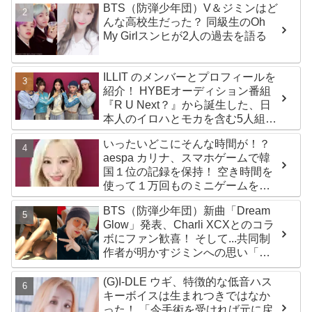
BTS（防弾少年団）V＆ジミンはど
んな高校生だった？ 同級生のOh
My Girlスンヒが2人の過去を語る
ILLIT のメンバーとプロフィールを
紹介！ HYBEオーディション番組
『R U Next？』から誕生した、日
本人のイロハとモカを含む5人組ガ
ールズグループ！ デビュー曲
いったいどこにそんな時間が！？
「Magnetic」がいきなりの大ヒッ
aespa カリナ、スマホゲームで韓
ト
国１位の記録を保持！ 空き時間を
使って１万回ものミニゲームをク
リア「芸能人たちが時間がないと
BTS（防弾少年団）新曲「Dream
言っているのは全部嘘」
Glow」発表、Charli XCXとのコラ
ボにファン歓喜！ そして...共同制
作者が明かすジミンへの思い「彼
の夢、そして彼の絶望から生まれ
た歌」
(G)I-DLE ウギ、特徴的な低音ハス
キーボイスは生まれつきではなか
った！ 「今手術を受ければ元に戻