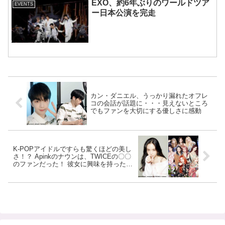
EXO、約6年ぶりのワールドツア
EVENTS
ー日本公演を完走
カン・ダニエル、うっかり漏れたオフレ
コの会話が話題に・・・見えないところ
でもファンを大切にする優しさに感動
K-POPアイドルですらも驚くほどの美し
さ！？ Apinkのナウンは、TWICEの〇〇
のファンだった！ 彼女に興味を持ったき
っかけとは・・