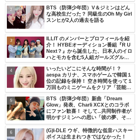
BTS（防弾少年団）V＆ジミンはどん
な高校生だった？ 同級生のOh My Girl
スンヒが2人の過去を語る
ILLIT のメンバーとプロフィールを紹
介！ HYBEオーディション番組『R U
Next？』から誕生した、日本人のイロ
ハとモカを含む5人組ガールズグルー
プ！ デビュー曲「Magnetic」がいき
いったいどこにそんな時間が！？
なりの大ヒット
aespa カリナ、スマホゲームで韓国１
位の記録を保持！ 空き時間を使って１
万回ものミニゲームをクリア「芸能人
たちが時間がないと言っているのは全
BTS（防弾少年団）新曲「Dream
部嘘」
Glow」発表、Charli XCXとのコラボ
にファン歓喜！ そして...共同制作者が
明かすジミンへの思い「彼の夢、そし
て彼の絶望から生まれた歌」
(G)I-DLE ウギ、特徴的な低音ハスキー
ボイスは生まれつきではなかった！