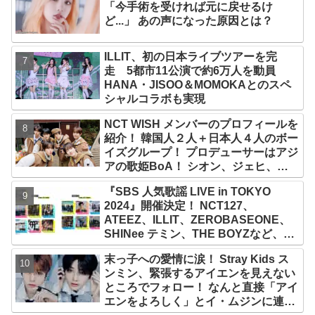
「今手術を受ければ元に戻せるけ
ど...」 あの声になった原因とは？
ILLIT、初の日本ライブツアーを完
走 5都市11公演で約6万人を動員
HANA・JISOO＆MOMOKAとのスペ
シャルコラボも実現
NCT WISH メンバーのプロフィールを
紹介！ 韓国人２人＋日本人４人のボー
イズグループ！ プロデューサーはアジ
アの歌姫BoA！ シオン、ジェヒ、リ
ク、ユウシ、リョウ、サクヤの魅力を
『SBS 人気歌謡 LIVE in TOKYO
徹底解説
2024』開催決定！ NCT127、
ATEEZ、ILLIT、ZEROBASEONE、
SHINee テミン、THE BOYZなど、豪
華アーティスト出演決定！ 10月12
末っ子への愛情に涙！ Stray Kids ス
日・13日、さいたまスーパーアリーナ
ンミン、緊張するアイエンを見えない
にて
ところでフォロー！ なんと直接「アイ
エンをよろしく」とイ・ムジンに連