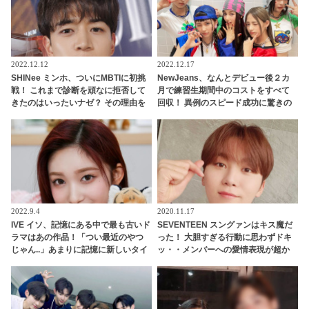
2022.12.12
2022.12.17
SHINee ミンホ、ついにMBTIに初挑
NewJeans、なんとデビュー後２カ
戦！ これまで診断を頑なに拒否して
月で練習生期間中のコストをすべて
きたのはいったいナゼ？ その理由を
回収！ 異例のスピード成功に驚きの
本気で熱弁＆不満爆発「ほら見て、
声・・ 早くも給料をゲットしたメン
こういうのが問題だと思う」
バーたちのお金の使い道は・・？
2022.9.4
2020.11.17
IVE イソ、記憶にある中で最も古いド
SEVENTEEN スングァンはキス魔だ
ラマはあの作品！「つい最近のやつ
った！ 大胆すぎる行動に思わずドキ
じゃん..」あまりに記憶に新しいタイ
ッ・・メンバーへの愛情表現が超か
トルに騒然！ イソの圧倒的な若さを
わいい
証明する回答に驚きの声