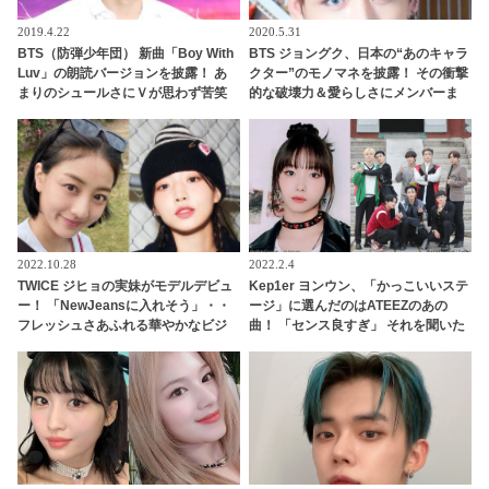
2019.4.22
2020.5.31
BTS（防弾少年団） 新曲「Boy With
BTS ジョングク、日本の“あのキャラ
Luv」の朗読バージョンを披露！ あ
クター”のモノマネを披露！ その衝撃
まりのシュールさにＶが思わず苦笑
的な破壊力＆愛らしさにメンバーま
い[動画]
でもメロメロに… ファンの記憶に一
生残ることとなったジョングクのま
さかのモノマネとは
2022.10.28
2022.2.4
TWICE ジヒョの実妹がモデルデビュ
Kep1er ヨンウン、「かっこいいステ
ー！ 「NewJeansに入れそう」・・
ージ」に選んだのはATEEZのあの
フレッシュさあふれる華やかなビジ
曲！ 「センス良すぎ」 それを聞いた
ュアルに視線くぎ付け
ATEEZのファンもある理由で大興奮