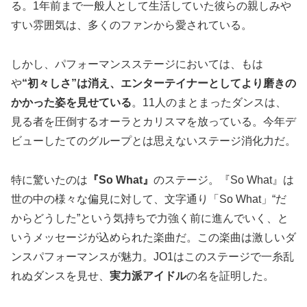
る。1年前まで一般人として生活していた彼らの親しみや
すい雰囲気は、多くのファンから愛されている。
しかし、パフォーマンスステージにおいては、もは
や
“初々しさ”は消え、エンターテイナーとしてより磨きの
かかった姿を見せている
。11人のまとまったダンスは、
見る者を圧倒するオーラとカリスマを放っている。今年デ
ビューしたてのグループとは思えないステージ消化力だ。
特に驚いたのは
『So What』
のステージ。『So What』は
世の中の様々な偏見に対して、文字通り「So What」“だ
からどうした”という気持ちで力強く前に進んでいく、と
いうメッセージが込められた楽曲だ。この楽曲は激しいダ
ンスパフォーマンスが魅力。JO1はこのステージで一糸乱
れぬダンスを見せ、
実力派アイドル
の名を証明した。