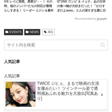
IVE レイに突然、異変が・・！ その
IZ*ONE ウンビ ＆ イェナ、あの日本
時、他のメンバーたちの対応が素晴
の食べ物が大好きだった！「かけす
らしすぎる！ リーダー ユジン＆最年
ぎだよwww」２人の深すぎる愛に日
長 ガウルの頼もしさに感動
本人メンバー 奈子もビックリ
Recommended by
EVENTS
NEWS
JO1
人気記事
人気記事
TWICE ジヒョ、まるで映画の主演
女優みたい！ ツインテール姿で透
明感あふれる魅力を大放出[写真あ
り]