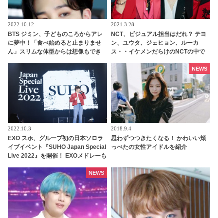
2022.10.12
2021.3.28
BTS ジミン、子どものころからアレ
NCT、ビジュアル担当はだれ？ テヨ
に夢中！「食べ始めると止まりませ
ン、ユウタ、ジェヒョン、ルーカ
ん」スリムな体型からは想像もでき
ス・・イケメンだらけのNCTの中で
ない意外な好物とは？
抜群のルックスメンバーとして堂々
の１位に輝いたのは？
NEWS
2022.10.3
2018.9.4
EXO スホ、グループ初の日本ソロラ
思わずつつきたくなる！ かわいい頬
イブイベント『SUHO Japan Special
っぺたの女性アイドルを紹介
Live 2022』を開催！ EXOメドレーも
ひとりで歌い上げる！ ３年ぶりの再
会にファン歓喜
NEWS