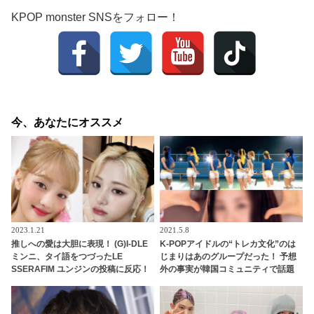
KPOP monster SNSをフォロー！
今、あなたにオススメ
2023.1.21
2021.5.8
推しへの愛は大胆に表現！ (G)I-DLE
K-POPアイドルの“トレカ文化”のは
ミンニ、タイ語をつづったLE
じまりはあのグループだった！ 予想
SSERAFIM ユンジンの投稿に反応！
外の事実が韓国コミュニティで話題
積極的にアプローチする姿勢がかわ
に！ 日本でも大活躍するそのグルー
いらしい
プとは？