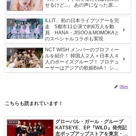
せるけど...」 あの声になった原因
とは？
ILLIT、初の日本ライブツアーを完
走 5都市11公演で約6万人を動
員 HANA・JISOO＆MOMOKAと
のスペシャルコラボも実現
NCT WISH メンバーのプロフィー
ルを紹介！ 韓国人２人＋日本人４
人のボーイズグループ！ プロデュ
ーサーはアジアの歌姫BoA！ シオ
ン、ジェヒ、リク、ユウシ、リョ
ウ、サクヤの魅力を徹底解説
06m
こちらも読まれています！
グローバル・ガール・グループ
NEWS
KATSEYE、EP『WILD』発売記
念ポップアップストアを東京・原