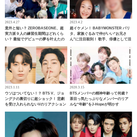
2023.4.27
2023.4.2
意外と短い？ ZEROBASEONE、超
超イケメン！ BABYMONSTER パリ
実力派９人の練習生期間はどれくら
タ、家族ぐるみで仲がいい“お兄さ
い？ 最短でデビューの夢を叶えたの
ん”に注目殺到！ 歌手、俳優として活
はいったい誰？
躍するその人物とは？
2023.1.11
2020.3.15
ウソはついてない！？ BTS V、ジョ
BTSメンバーの精神年齢って何歳？
ングクの裏切りに超ショック！ 悲劇
茶目っ気たっぷりなメンバーのリア
を受け入れられないVのリアクション
ルな“年齢”をJ-Hopeが明かす
& 末っ子の予測不可能なたくらみに
爆笑