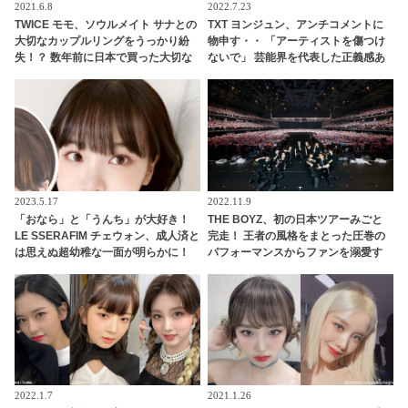
2021.6.8
2022.7.23
TWICE モモ、ソウルメイト サナとの
TXT ヨンジュン、アンチコメントに
大切なカップルリングをうっかり紛
物申す・・ 「アーティストを傷つけ
失！？ 数年前に日本で買った大切な
ないで」 芸能界を代表した正義感あ
指輪だったのに・・その後、まさか
ふれる発言に称賛の声
の展開にビックリ
2023.5.17
2022.11.9
「おなら」と「うんち」が大好き！
THE BOYZ、初の日本ツアーみごと
LE SSERAFIM チェウォン、成人済と
完走！ 王者の風格をまとった圧巻の
は思えぬ超幼稚な一面が明らかに！
パフォーマンスからファンを溺愛す
「おならトーク」がまさかの大盛り
る彼らの甘々な一面まで・・ 最終日
上がり・・ 衝撃的なシーンに爆笑
の様子をたっぷりレポート！「THE
Bは俺のだから…」 ファンへの愛情
があふれて止まらないメンバーたち
に悶絶！ 感動のサプライズも
2022.1.7
2021.1.26