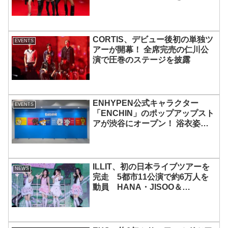
宿で開催 限定グッズも登場
CORTIS、デビュー後初の単独ツ
EVENTS
アーが開幕！ 全席完売の仁川公
演で圧巻のステージを披露
ENHYPEN公式キャラクター
EVENTS
「ENCHIN」のポップアップスト
アが渋谷にオープン！ 浴衣姿の
「ENCHIN」が登場
ILLIT、初の日本ライブツアーを
NEWS
完走 5都市11公演で約6万人を
動員 HANA・JISOO＆
MOMOKAとのスペシャルコラボ
も実現