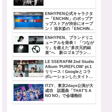
ENHYPEN公式キャラクタ
ー「ENCHIN」のポップア
ップストアが渋谷にオープ
ン！ 浴衣姿の「ENCHIN」
が登場
ENHYPEN、ブランドリニ
ューアルを発表！ 「つなが
り」を超えた“多次元的結
束”へ 新ロゴ＆ブランド
フィルム公開
LE SSERAFIM 2nd Studio
Album ‘PUREFLOW’ pt.1
リリース！Googleとコラ
ボレーションしたタイトル
曲「BOOMPALA」MVも公
ITZY、東京2days公演が大
開
成功 話題曲「THAT’S A
NO NO」で会場熱狂