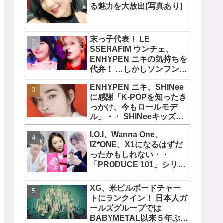
る魅力を大放出[写真あり]
末っ子代表！ LE
SSERAFIM ウンチェ、
ENHYPEN ニキの気持ちを
代弁！ …しかしソンフンは
全否定「うちの末っ子は違
ENHYPEN ニキ、SHINee
います」・・ かわいすぎる
に感謝「K-POPを知ったき
２人の会話に爆笑
っかけ、今もロールモデ
ル」・・ SHINeeキッズと
しての経験を経て６年ぶり
I.O.I、Wanna One、
に東京ドームに帰還した感
IZ*ONE、X1になるはずだ
想は？
ったかもしれない・・
「PRODUCE 101」シリー
ズの不正投票操作で脱落さ
せられた練習生12人の氏名
XG、米ビルボードチャー
が公表
トにランクイン！ 日本人ガ
ールズグループでは
BABYMETAL以来５年ぶり