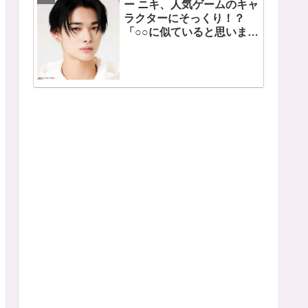
ー ニキ、人気ゲームのキャ
ラクターにそっくり！？
「○○に似ていると思いま
す」と正直な本音を自ら告
白・・ あまりにもそっくり
な見た目にファン大爆笑
「客観的な視点で自分を見
てるねｗｗ」