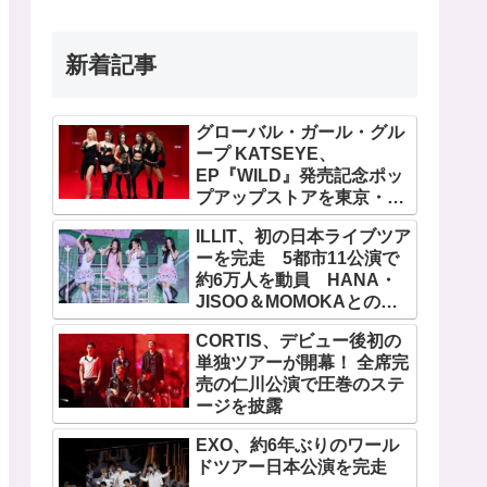
新着記事
グローバル・ガール・グル
ープ KATSEYE、
EP『WILD』発売記念ポッ
プアップストアを東京・原
宿で開催 限定グッズも登
ILLIT、初の日本ライブツア
場
ーを完走 5都市11公演で
約6万人を動員 HANA・
JISOO＆MOMOKAとのス
ペシャルコラボも実現
CORTIS、デビュー後初の
単独ツアーが開幕！ 全席完
売の仁川公演で圧巻のステ
ージを披露
EXO、約6年ぶりのワール
ドツアー日本公演を完走