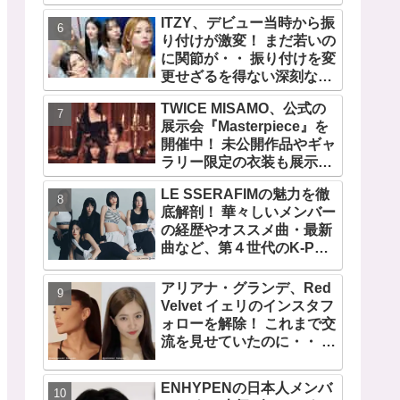
の快挙！ XGのグローバル
ITZY、デビュー当時から振
人気が止まらない…「コー
り付けが激変！ まだ若いの
チェラ2025」にも日本人唯
に関節が・・ 振り付けを変
一の出演
更せざるを得ない深刻な問
題とは
TWICE MISAMO、公式の
展示会『Masterpiece』を
開催中！ 未公開作品やギャ
ラリー限定の衣装も展示！
まさに最高傑作な世界に
LE SSERAFIMの魅力を徹
底解剖！ 華々しいメンバー
の経歴やオススメ曲・最新
曲など、第４世代のK-POP
ガールズグループをリード
する彼女たちのスゴさと
アリアナ・グランデ、Red
は？
Velvet イェリのインスタフ
ォローを解除！ これまで交
流を見せていたのに・・ 一
体なぜ！？ ファンがその理
由を推測
ENHYPENの日本人メンバ