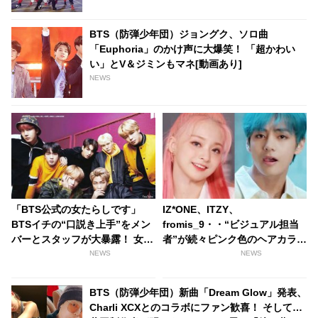
BTS（防弾少年団）ジョングク、ソロ曲
「Euphoria」のかけ声に大爆笑！ 「超かわい
い」とV＆ジミンもマネ[動画あり]
NEWS
「BTS公式の女たらしです」
IZ*ONE、ITZY、
BTSイチの“口説き上手”をメン
fromis_9・・“ビジュアル担当
バーとスタッフが大暴露！ 女性
者”が続々ピンク色のヘアカラー
とのハグシーンをわざと失敗し
に！ 男性アイドルはブルー？
NEWS
NEWS
てやり直していたとバラされる
［動画あり］
メンバーも！ 爆弾発言のオンパ
BTS（防弾少年団）新曲「Dream Glow」発表、
レードに爆笑
Charli XCXとのコラボにファン歓喜！ そして…