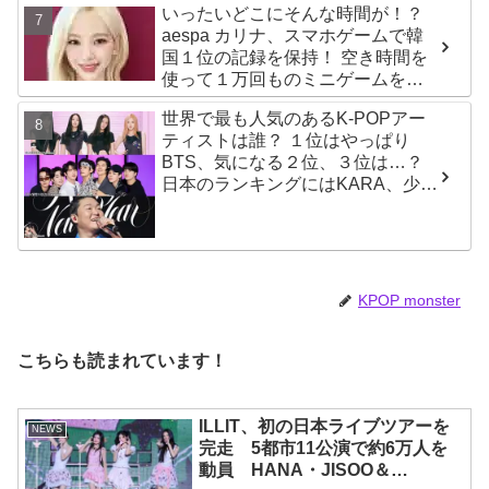
いったいどこにそんな時間が！？
aespa カリナ、スマホゲームで韓
国１位の記録を保持！ 空き時間を
使って１万回ものミニゲームをク
リア「芸能人たちが時間がないと
世界で最も人気のあるK-POPアー
言っているのは全部嘘」
ティストは誰？ １位はやっぱり
BTS、気になる２位、３位は…？
日本のランキングにはKARA、少女
時代もランクイン！ 各国の個性あ
ふれるデータに注目殺到
KPOP monster
こちらも読まれています！
ILLIT、初の日本ライブツアーを
NEWS
完走 5都市11公演で約6万人を
動員 HANA・JISOO＆