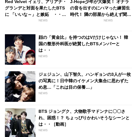
Red Velvet イェリ、アリアナ・
J-Hope少年が大爆笑！ オナラ
グランデと対面を果たしたBTS
の音を出すのにハマった練習生
に 「いいな～」と嫉妬 ・・す
時代！ 隣の部屋から絶えず聞こ
るとなんとアリアナ本人から反
える変な音にRMは思わず・・
NEWS
NEWS
応が・・！
顔の「黄金比」を持つのはVだけじゃない！ 韓
国の整形外科医が絶賛したBTSメンバーと
は・・
NEWS
ジェジュン、山下智久、ハンギョンの3人が一枚
の写真に！日中韓のイケメン大集合に思わずた
め息…「これは目の保養…」
NEWS
BTS ジョングク、大物歌手マドンナに〇〇さ
れ、困惑！？ ちょっぴりかわいそうなシーンと
は・・［動画］
NEWS