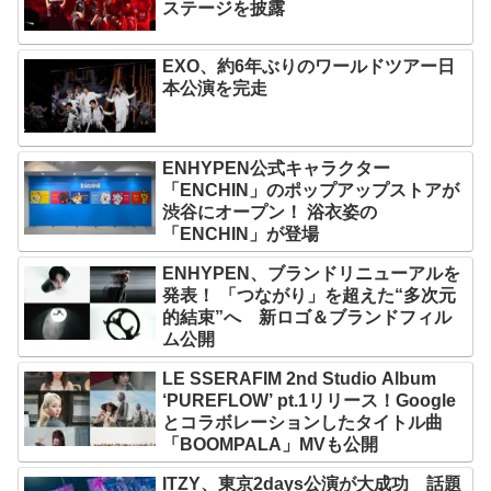
ステージを披露
EXO、約6年ぶりのワールドツアー日
本公演を完走
ENHYPEN公式キャラクター
「ENCHIN」のポップアップストアが
渋谷にオープン！ 浴衣姿の
「ENCHIN」が登場
ENHYPEN、ブランドリニューアルを
発表！ 「つながり」を超えた“多次元
的結束”へ 新ロゴ＆ブランドフィル
ム公開
LE SSERAFIM 2nd Studio Album
‘PUREFLOW’ pt.1リリース！Google
とコラボレーションしたタイトル曲
「BOOMPALA」MVも公開
ITZY、東京2days公演が大成功 話題