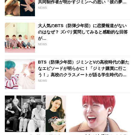
共同制作者が明かすジミンへの思い「彼の夢、
そして彼の絶望から生まれた歌」
NEWS
大人気のBTS（防弾少年団）に恋愛報道がない
のはなぜ？ ズバリ質問してみると感動的な回答
が…
NEWS
BTS（防弾少年団）ジミンとVの高校時代の新た
なエピソードが明らかに！「ジミナ購買に行こ
う！」高校のクラスメートが語る学生時代のク
オズとは
NEWS