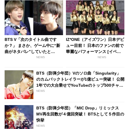
BTS V「次のタイトル曲です
IZ*ONE（アイズワン）日本デビ
か？」 まさか、ゲーム中に“新
ュー目前！ 日本のファンの前で
曲がネタバレ”していたと
華麗なパフォーマンス [イベン
は・・！ 天然すぎるVの突発的
トレポート]
NEWS
NEWS
な発言にRMは・・
BTS（防弾少年団）Vのソロ曲「Singularity」
のカムバックトレイラーが1億ビュー突破！ 公開
1年での大台乗せでYouTubeのトップ500チャー
トに再浮上
NEWS
BTS（防弾少年団）「MIC Drop」リミックス
MV再生回数が４億回突破！ BTSとして５作目の
快挙
NEWS