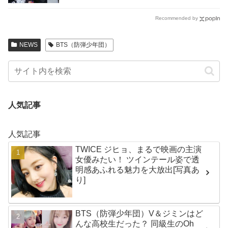
Recommended by
NEWS
BTS（防弾少年団）
人気記事
人気記事
TWICE ジヒョ、まるで映画の主演
女優みたい！ ツインテール姿で透
明感あふれる魅力を大放出[写真あ
り]
BTS（防弾少年団）V＆ジミンはど
んな高校生だった？ 同級生のOh