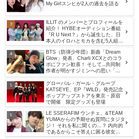
My Girlスンヒが2人の過去を語る
ILLIT のメンバーとプロフィールを
紹介！ HYBEオーディション番組
『R U Next？』から誕生した、日
本人のイロハとモカを含む5人組ガ
ールズグループ！ デビュー曲
BTS（防弾少年団）新曲「Dream
「Magnetic」がいきなりの大ヒッ
Glow」発表、Charli XCXとのコラ
ト
ボにファン歓喜！ そして...共同制
作者が明かすジミンへの思い「彼
の夢、そして彼の絶望から生まれ
た歌」
グローバル・ガール・グループ
KATSEYE、EP『WILD』発売記念
ポップアップストアを東京・原宿
で開催 限定グッズも登場
LE SSERAFIM ウンチェ、&TEAM
YUMAからの予期せぬ質問にタジタ
ジ！ それを私に聞くの…？ 内向的
であるからこそ答えに困る彼女の
リアクションがかわいすぎる