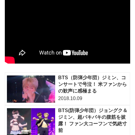
BTS（防弾少年団）ジミン、コ
ンサートで号泣！ 米ファンから
の歓声に感極まる
2018.10.09
BTS(防弾少年団）ジョングク＆
ジミン、超バキバキの腹筋を披
露！ ファン大コーフンで気絶寸
前