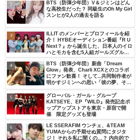
BTS（防弾少年団）V＆ジミンはどん
な高校生だった？ 同級生のOh My Girl
スンヒが2人の過去を語る
ILLIT のメンバーとプロフィールを紹
介！ HYBEオーディション番組『R U
Next？』から誕生した、日本人のイロ
ハとモカを含む5人組ガールズグルー
プ！ デビュー曲「Magnetic」がいき
BTS（防弾少年団）新曲「Dream
なりの大ヒット
Glow」発表、Charli XCXとのコラボ
にファン歓喜！ そして...共同制作者が
明かすジミンへの思い「彼の夢、そし
て彼の絶望から生まれた歌」
グローバル・ガール・グループ
KATSEYE、EP『WILD』発売記念ポ
ップアップストアを東京・原宿で開
催 限定グッズも登場
LE SSERAFIM ウンチェ、&TEAM
YUMAからの予期せぬ質問にタジタ
ジ！ それを私に聞くの…？ 内向的で