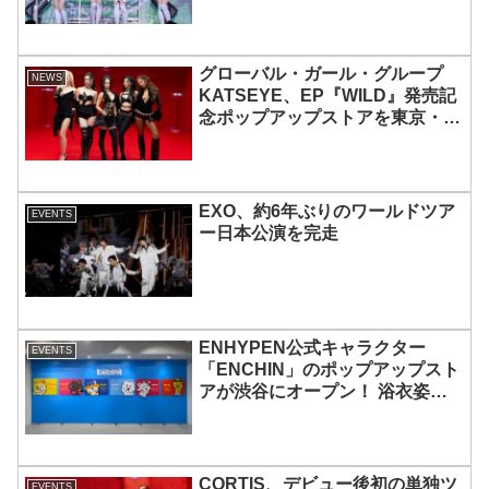
MOMOKAとのスペシャルコラボ
も実現
グローバル・ガール・グループ
NEWS
KATSEYE、EP『WILD』発売記
念ポップアップストアを東京・原
宿で開催 限定グッズも登場
EXO、約6年ぶりのワールドツア
EVENTS
ー日本公演を完走
ENHYPEN公式キャラクター
EVENTS
「ENCHIN」のポップアップスト
アが渋谷にオープン！ 浴衣姿の
「ENCHIN」が登場
CORTIS、デビュー後初の単独ツ
EVENTS