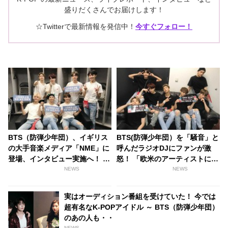
盛りだくさんでお届けします！
☆Twitterで最新情報を発信中！
今すぐフォロー！
BTS（防弾少年団）、イギリス
BTS(防弾少年団）を「騒音」と
の大手音楽メディア「NME」に
呼んだラジオDJにファンが激
登場、インタビュー実施へ！ さ
怒！ 「欧米のアーティストにも
っそくファンからの質問が殺到
同じことを言うの？」
NEWS
NEWS
実はオーディション番組を受けていた！ 今では
超有名なK-POPアイドル ～ BTS（防弾少年団）
のあの人も・・
NEWS