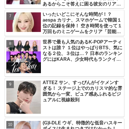
あるからこそ答えに困る彼女のリアク
ションがかわいすぎる
いったいどこにそんな時間が！？
aespa カリナ、スマホゲームで韓国１
位の記録を保持！ 空き時間を使って１
万回ものミニゲームをクリア「芸能人
たちが時間がないと言っているのは全
世界で最も人気のあるK-POPアーティ
部嘘」
ストは誰？ １位はやっぱりBTS、気に
なる２位、３位は…？ 日本のランキン
グにはKARA、少女時代もランクイ
ン！ 各国の個性あふれるデータに注目
殺到
ATTEZ サン、すっぴんがイケメンす
ぎる！ ステージ上でのカリスマ的な雰
囲気から一変、ピュア感あふれるビジ
ュアルに視線殺到
(G)I-DLE ウギ、特徴的な低音ハスキー
ボイスは生まれつきではなかった！