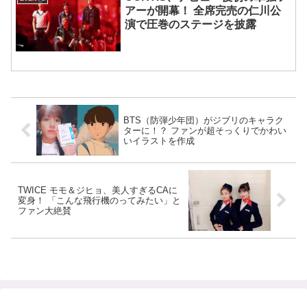
アーが開幕！ 全席完売の仁川公
演で圧巻のステージを披露
BTS（防弾少年団）がジブリのキャラク
ターに！？ ファンが超そっくりでかわい
いイラストを作成
TWICE モモ＆ジヒョ、美人すぎるCAに
変身！ 「こんな飛行機のってみたい」と
ファン大絶賛