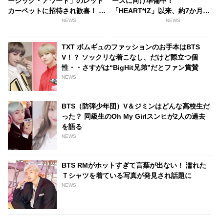
ージック・アワード」のレッド
ースに向け準備中！
カーペットに招待され歓喜！ 米
「HEART*IZ」以来、約7か月ぶ
人気トークショーにも出演へ
りのカムバックへ
NEWS
NEWS
TXT ボムギュのファッションのお手本はBTS
V！？ ソックリな着こなし、だけど際立つ個
性・・さすがは“BigHit兄弟”だとファン賞賛
NEWS
BTS（防弾少年団）V＆ジミンはどんな高校生だ
った？ 同級生のOh My Girlスンヒが2人の過去
を語る
NEWS
BTS RMがホットすぎて言葉が出ない！ 濡れた
Ｔシャツを着ている写真が発見され話題に
NEWS