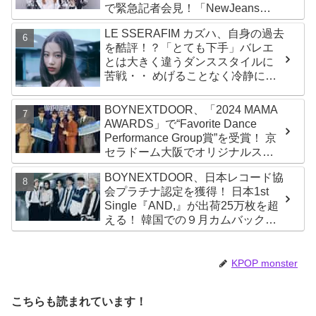
で緊急記者会見！「NewJeans
never dies!」と微笑みの宣言！
LE SSERAFIM カズハ、自身の過去
ADOR側、2029年まで契約有効と
を酷評！？「とても下手」バレエ
主張
とは大きく違うダンススタイルに
苦戦・・ めげることなく冷静に努
力を重ねる姿に称賛の声続々
BOYNEXTDOOR、「2024 MAMA
AWARDS」で“Favorite Dance
Performance Group賞”を受賞！ 京
セラドーム大阪でオリジナルステ
ージパフォーマンス披露！ 卒業パ
BOYNEXTDOOR、日本レコード協
ーティーをコンセプトにスーツで
会プラチナ認定を獲得！ 日本1st
魅了【動画あり】
Single『AND,』が出荷25万枚を超
える！ 韓国での９月カムバックも
決定
KPOP monster
こちらも読まれています！