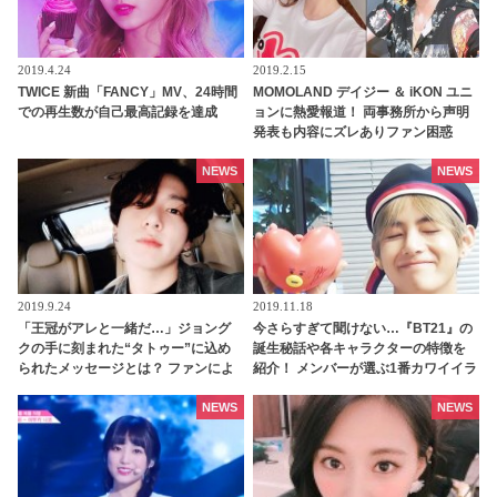
2019.4.24
2019.2.15
TWICE 新曲「FANCY」MV、24時間
MOMOLAND デイジー ＆ iKON ユニ
での再生数が自己最高記録を達成
ョンに熱愛報道！ 両事務所から声明
発表も内容にズレありファン困惑
NEWS
NEWS
2019.9.24
2019.11.18
「王冠がアレと一緒だ…」ジョング
今さらすぎて聞けない…『BT21』の
クの手に刻まれた“タトゥー”に込め
誕生秘話や各キャラクターの特徴を
られたメッセージとは？ ファンによ
紹介！ メンバーが選ぶ1番カワイイラ
る見事な推理に感動の声
ンキングに輝いたキャラクターと
は？
NEWS
NEWS