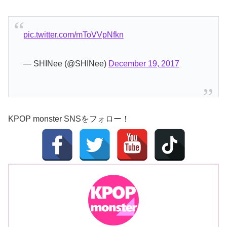
pic.twitter.com/mToVVpNfkn
— SHINee (@SHINee)
December 19, 2017
KPOP monster SNSをフォロー！