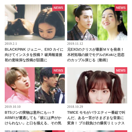
ことにファンが怒り
NEWS
NEWS
2019.2.1
2019.11.12
BLACKPINK ジェニー、EXO カイに
元EXOのクリスが最新ＭＶを発表！
向けてインスタを投稿？ 破局報道後
木村拓哉の娘でモデルのKokiと悲恋
初の意味深な投稿が話題に
のカップル演じる［動画］
NEWS
NEWS
2019.10.10
2018.10.29
BTSジンの実物は意外にも○○？
TWICE モモがバラエティー番組で叫
ARMYが遭遇しても「彼には声がか
んだ、ある一言がさまざまな音楽に
けられない」と口を揃える、その気
変身！ プロ顔負けの爆笑リミックス
になる理由とは？
でネットは大盛り上がり[動画・音源