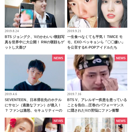
2019.8.24
2019.9.21
BTS ジョングク、Vのかわいい寝顔写
一生食べなくても平気！ TWICE モ
真を世界中に大公開！ RMの寝顔もゲ
モ、EXO ベッキョンら「〇〇嫌い」
ットし大喜び
を公言するK-POPアイドルたち
NEWS
NEWS
2019.4.6
2019.7.16
SEVENTEEN、日本滞在先のホテル
BTS V、アレルギー疾患を患っている
にサセン（過激なファン）が侵入！
ことを告白…圧巻のパフォーマンス
？ ファンは激怒、セキュリティーの
に隠されたVの苦悩にファン衝撃
強化求める
NEWS
NEWS