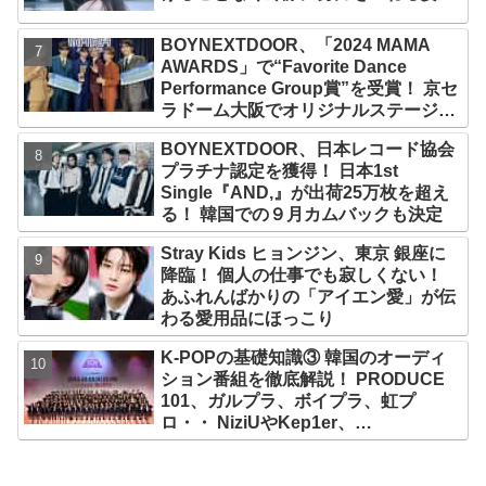
称賛の声続々
BOYNEXTDOOR、「2024 MAMA
AWARDS」で“Favorite Dance
Performance Group賞”を受賞！ 京セ
ラドーム大阪でオリジナルステージパ
フォーマンス披露！ 卒業パーティーを
BOYNEXTDOOR、日本レコード協会
コンセプトにスーツで魅了【動画あ
プラチナ認定を獲得！ 日本1st
り】
Single『AND,』が出荷25万枚を超え
る！ 韓国での９月カムバックも決定
Stray Kids ヒョンジン、東京 銀座に
降臨！ 個人の仕事でも寂しくない！
あふれんばかりの「アイエン愛」が伝
わる愛用品にほっこり
K-POPの基礎知識③ 韓国のオーディ
ション番組を徹底解説！ PRODUCE
101、ガルプラ、ボイプラ、虹プ
ロ・・ NiziUやKep1er、
ZEROBASEONEら人気グループが
続々と誕生！ JO1やINI、ME:Iを生ん