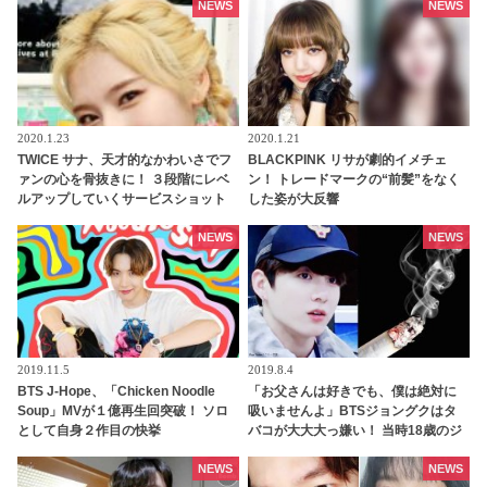
あり]
NEWS
NEWS
2020.1.23
2020.1.21
TWICE サナ、天才的なかわいさでフ
BLACKPINK リサが劇的イメチェ
ァンの心を骨抜きに！ ３段階にレベ
ン！ トレードマークの“前髪”をなく
ルアップしていくサービスショット
した姿が大反響
は悩殺必死 … 脱出不可能な彼女のキ
ュートさにハマってしまうONCE続出
NEWS
NEWS
2019.11.5
2019.8.4
BTS J-Hope、「Chicken Noodle
「お父さんは好きでも、僕は絶対に
Soup」MVが１億再生回突破！ ソロ
吸いませんよ」BTSジョングクはタ
として自身２作目の快挙
バコが大大大っ嫌い！ 当時18歳のジ
ョングクが父親に送ったビデオメッ
セージの内容とは？
NEWS
NEWS