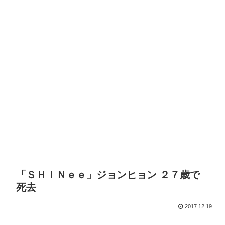
「ＳＨＩＮｅｅ」ジョンヒョン ２７歳で
死去
2017.12.19