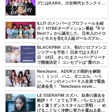
グにはKARA、少女時代もランクイ
ン！ 各国の個性あふれるデータに注目
殺到
ILLIT のメンバーとプロフィールを紹
介！ HYBEオーディション番組『R U
Next？』から誕生した、日本人のイロ
ハとモカを含む5人組ガールズグルー
プ！ デビュー曲「Magnetic」がいき
BLACKPINK ジス、初のソロファンコ
なりの大ヒット
ンツアーを予告！ 日本では３月17
日・18日、さいたまスーパーアリーナ
で開催決定！ コンセプトは“愛のカケ
ラ”！？ 14日には新アルバム
NewJeans、ADORとの契約を解除
『AMORTAGE』もリリース
へ！ ミンジ、ハニ、ダニエル、ヘリ
ン、ヘインのメンバー５人全員で緊急
記者会見！「NewJeans never
dies!」と微笑みの宣言！ ADOR側、
LE SSERAFIM カズハ、自身の過去を
2029年まで契約有効と主張
酷評！？「とても下手」バレエとは大
きく違うダンススタイルに苦戦・・ め
げることなく冷静に努力を重ねる姿に