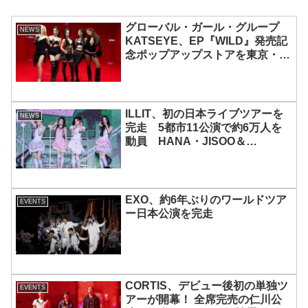
グローバル・ガール・グループ
NEWS
KATSEYE、EP『WILD』発売記
念ポップアップストアを東京・原
宿で開催 限定グッズも登場
ILLIT、初の日本ライブツアーを
NEWS
完走 5都市11公演で約6万人を
動員 HANA・JISOO＆
MOMOKAとのスペシャルコラボ
も実現
EXO、約6年ぶりのワールドツア
EVENTS
ー日本公演を完走
CORTIS、デビュー後初の単独ツ
EVENTS
アーが開幕！ 全席完売の仁川公