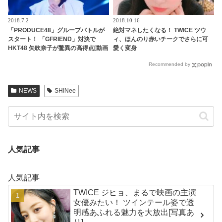
2018.7.2
2018.10.16
「PRODUCE48」グループバトルが
絶対マネしたくなる！ TWICE ツウ
スタート！ 「GFRIEND」対決で
ィ、ほんのり赤いチークでさらに可
HKT48 矢吹奈子が驚異の高得点[動画
愛く変身
あり]
Recommended by
NEWS
SHINee
人気記事
人気記事
TWICE ジヒョ、まるで映画の主演
女優みたい！ ツインテール姿で透
明感あふれる魅力を大放出[写真あ