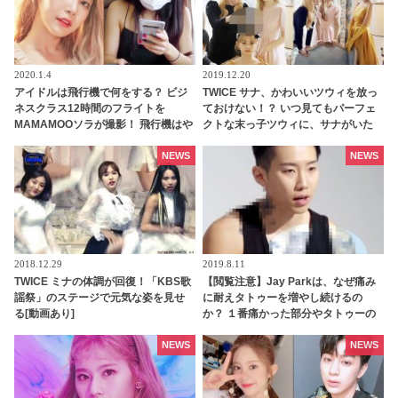
2020.1.4
2019.12.20
アイドルは飛行機で何をする？ ビジ
TWICE サナ、かわいいツウィを放っ
ネスクラス12時間のフライトを
ておけない！？ いつ見てもパーフェ
MAMAMOOソラが撮影！ 飛行機はや
クトな末っ子ツウィに、サナがいた
っぱりツラかった・・
ずらを仕掛ける… こっそりちょっか
いを出す姿は、まるでツウィに恋す
NEWS
NEWS
る男の子
2018.12.29
2019.8.11
TWICE ミナの体調が回復！「KBS歌
【閲覧注意】Jay Parkは、なぜ痛み
謡祭」のステージで元気な姿を見せ
に耐えタトゥーを増やし続けるの
る[動画あり]
か？ １番痛かった部分やタトゥーの
意味、始めたキッカケを告白
NEWS
NEWS