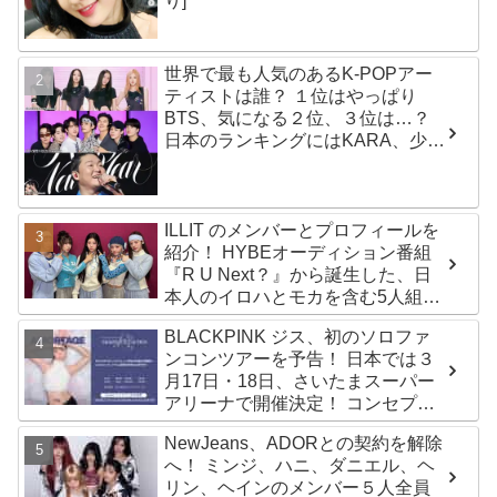
り]
世界で最も人気のあるK-POPアー
ティストは誰？ １位はやっぱり
BTS、気になる２位、３位は…？
日本のランキングにはKARA、少女
時代もランクイン！ 各国の個性あ
ふれるデータに注目殺到
ILLIT のメンバーとプロフィールを
紹介！ HYBEオーディション番組
『R U Next？』から誕生した、日
本人のイロハとモカを含む5人組ガ
ールズグループ！ デビュー曲
BLACKPINK ジス、初のソロファ
「Magnetic」がいきなりの大ヒッ
ンコンツアーを予告！ 日本では３
ト
月17日・18日、さいたまスーパー
アリーナで開催決定！ コンセプト
は“愛のカケラ”！？ 14日には新ア
NewJeans、ADORとの契約を解除
ルバム『AMORTAGE』もリリース
へ！ ミンジ、ハニ、ダニエル、ヘ
リン、ヘインのメンバー５人全員