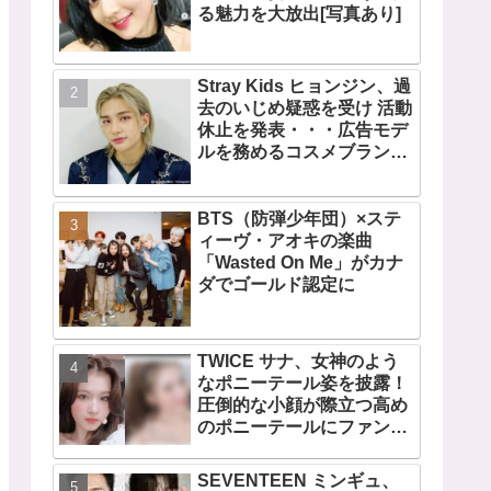
る魅力を大放出[写真あり]
Stray Kids ヒョンジン、過
去のいじめ疑惑を受け 活動
休止を発表・・・広告モデ
ルを務めるコスメブランド
CLIOも広告写真を取り下げ
BTS（防弾少年団）×ステ
ィーヴ・アオキの楽曲
「Wasted On Me」がカナ
ダでゴールド認定に
TWICE サナ、女神のよう
なポニーテール姿を披露！
圧倒的な小顔が際立つ高め
のポニーテールにファン歓
喜
SEVENTEEN ミンギュ、