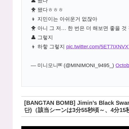
👤 됐다
🐥 됐다ㅎㅎㅎ
👦 지민이는 아쉬운거 없잖아
🐥 아니 그 저… 한 번은 더 해보면 좋을 것
👤 그렇지
👦 하핳 그렇지
pic.twitter.com/5ET7IXNV
— 미니모니ᴮᴱ (@MINIMONI_9495_)
Octob
[BANGTAN BOMB] Jimin’s Black Swa
단)（該当シーンは3分55秒頃～、4分15