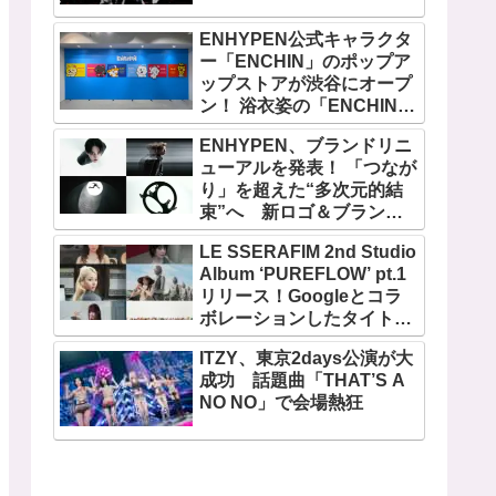
ENHYPEN公式キャラクタ
ー「ENCHIN」のポップア
ップストアが渋谷にオープ
ン！ 浴衣姿の「ENCHIN」
が登場
ENHYPEN、ブランドリニ
ューアルを発表！ 「つなが
り」を超えた“多次元的結
束”へ 新ロゴ＆ブランド
フィルム公開
LE SSERAFIM 2nd Studio
Album ‘PUREFLOW’ pt.1
リリース！Googleとコラ
ボレーションしたタイトル
曲「BOOMPALA」MVも公
ITZY、東京2days公演が大
開
成功 話題曲「THAT’S A
NO NO」で会場熱狂