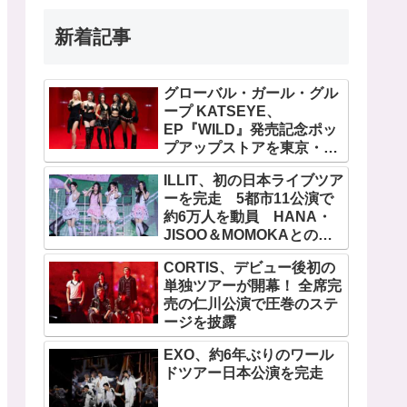
新着記事
グローバル・ガール・グル
ープ KATSEYE、
EP『WILD』発売記念ポッ
プアップストアを東京・原
宿で開催 限定グッズも登
ILLIT、初の日本ライブツア
場
ーを完走 5都市11公演で
約6万人を動員 HANA・
JISOO＆MOMOKAとのス
ペシャルコラボも実現
CORTIS、デビュー後初の
単独ツアーが開幕！ 全席完
売の仁川公演で圧巻のステ
ージを披露
EXO、約6年ぶりのワール
ドツアー日本公演を完走