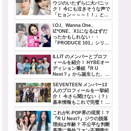
ウジのいたずらに大パニッ
ク！ 今にも泣きそうな声で
「ヒョン～～～！！」と呼
びかける… 恐怖のあまり子
I.O.I、Wanna One、
供のように駆け出す姿がか
IZ*ONE、X1になるはずだ
わいい
ったかもしれない・・
「PRODUCE 101」シリー
ズの不正投票操作で脱落さ
せられた練習生12人の氏名
ILLIT のメンバーとプロフ
が公表
ィールを紹介！ HYBEオー
ディション番組『R U
Next？』から誕生した、日
本人のイロハとモカを含む
SEVENTEEN メンバー13
5人組ガールズグループ！
人のプロフィールを一挙紹
デビュー曲「Magnetic」が
介！ 今さら聞けない（？）
いきなりの大ヒット
基本情報もこれで完璧！ 代
表曲から最新曲、爆笑コン
これがK-POP界の現実！？
テンツ『GOING
『R U Next?』ジウの脱落
SEVENTEEN』まで・・
理由は年齢？ 不公平な判断
VERY NICEな魅力が満載
基準に海外ファン不満噴出