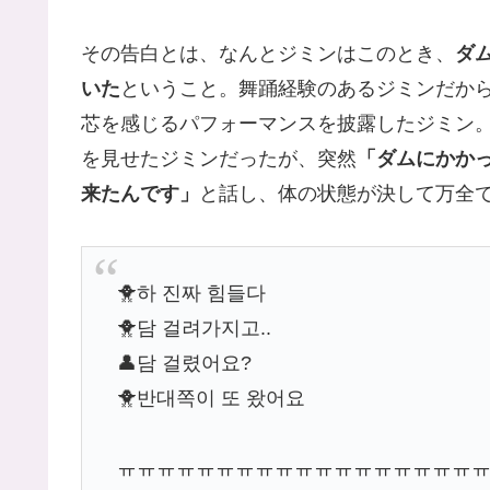
その告白とは、なんとジミンはこのとき、
ダ
いた
ということ。舞踊経験のあるジミンだか
芯を感じるパフォーマンスを披露したジミン
を見せたジミンだったが、突然
「ダムにかか
来たんです」
と話し、体の状態が決して万全
🐥하 진짜 힘들다
🐥담 걸려가지고..
👤담 걸렸어요?
🐥반대쪽이 또 왔어요
ㅠㅠㅠㅠㅠㅠㅠㅠㅠㅠㅠㅠㅠㅠㅠㅠㅠㅠ