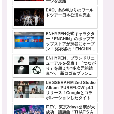
ージを披露
EXO、約6年ぶりのワール
ドツアー日本公演を完走
ENHYPEN公式キャラクタ
ー「ENCHIN」のポップア
ップストアが渋谷にオープ
ン！ 浴衣姿の「ENCHIN」
が登場
ENHYPEN、ブランドリニ
ューアルを発表！ 「つなが
り」を超えた“多次元的結
束”へ 新ロゴ＆ブランド
フィルム公開
LE SSERAFIM 2nd Studio
Album ‘PUREFLOW’ pt.1
リリース！Googleとコラ
ボレーションしたタイトル
曲「BOOMPALA」MVも公
ITZY、東京2days公演が大
開
成功 話題曲「THAT’S A