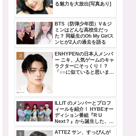
る魅力を大放出[写真あり]
BTS（防弾少年団）V＆ジ
ミンはどんな高校生だっ
た？ 同級生のOh My Girlス
ンヒが2人の過去を語る
ENHYPENの日本人メンバ
ー ニキ、人気ゲームのキャ
ラクターにそっくり！？
「○○に似ていると思いま
す」と正直な本音を自ら告
白・・ あまりにもそっくり
な見た目にファン大爆笑
「客観的な視点で自分を見
てるねｗｗ」
ILLIT のメンバーとプロフ
ィールを紹介！ HYBEオー
ディション番組『R U
Next？』から誕生した、日
本人のイロハとモカを含む
ATTEZ サン、すっぴんが
5人組ガールズグループ！