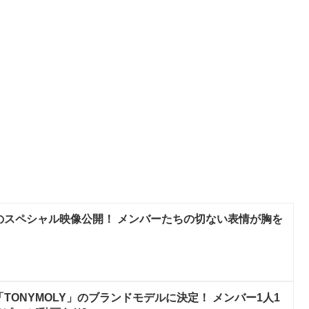
バムのスペシャル映像公開！ メンバーたちの切ない表情が胸を
メ「TONYMOLY」のブランドモデルに決定！ メンバー1人1