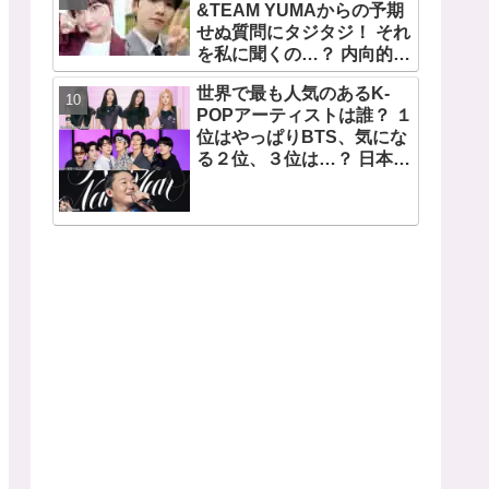
望から生まれた歌」
&TEAM YUMAからの予期
せぬ質問にタジタジ！ それ
を私に聞くの…？ 内向的で
あるからこそ答えに困る彼
世界で最も人気のあるK-
女のリアクションがかわい
POPアーティストは誰？ １
すぎる
位はやっぱりBTS、気にな
る２位、３位は…？ 日本の
ランキングにはKARA、少
女時代もランクイン！ 各国
の個性あふれるデータに注
目殺到