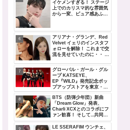
イケメンすぎる！ ステージ
デビュー曲「Magnetic」が
上でのカリスマ的な雰囲気
いきなりの大ヒット
から一変、ピュア感あふれ
るビジュアルに視線殺到
アリアナ・グランデ、Red
Velvet イェリのインスタフ
ォローを解除！ これまで交
流を見せていたのに・・ 一
体なぜ！？ ファンがその理
由を推測
グローバル・ガール・グル
ープ KATSEYE、
EP『WILD』発売記念ポッ
プアップストアを東京・原
宿で開催 限定グッズも登
BTS（防弾少年団）新曲
場
「Dream Glow」発表、
Charli XCXとのコラボにフ
ァン歓喜！ そして...共同制
作者が明かすジミンへの思
い「彼の夢、そして彼の絶
LE SSERAFIM ウンチェ、