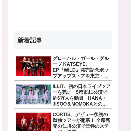
新着記事
グローバル・ガール・グル
ープ KATSEYE、
EP『WILD』発売記念ポッ
プアップストアを東京・原
宿で開催 限定グッズも登
ILLIT、初の日本ライブツア
場
ーを完走 5都市11公演で
約6万人を動員 HANA・
JISOO＆MOMOKAとのス
ペシャルコラボも実現
CORTIS、デビュー後初の
単独ツアーが開幕！ 全席完
売の仁川公演で圧巻のステ