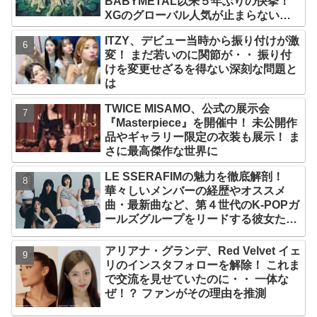
BABYMETAL以来５年ぶりの快挙！
XGのグローバル人気が止まらない…
「コーチェラ2025」にも日本人唯一の
ITZY、デビュー当時から振り付けが激
出演
変！ まだ若いのに関節が・・ 振り付
けを変更せざるを得ない深刻な問題と
は
TWICE MISAMO、公式の展示会
『Masterpiece』を開催中！ 未公開作
品やギャラリー限定の衣装も展示！ ま
さに最高傑作な世界に
LE SSERAFIMの魅力を徹底解剖！
華々しいメンバーの経歴やオススメ
曲・最新曲など、第４世代のK-POPガ
ールズグループをリードする彼女たち
のスゴさとは？
アリアナ・グランデ、Red Velvet イェ
リのインスタフォローを解除！ これま
で交流を見せていたのに・・ 一体な
ぜ！？ ファンがその理由を推測