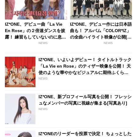
IZ*ONE、デビュー曲「La Vie
IZ*ONE、デビュー作には日本語
En Rose」の２倍速ダンスを披
曲も！ アルバム「COLOR*IZ」
露！ 練習もしていないのに息は
の全曲ハイライト映像が公開[動
ピッタリ[動画あり]
画あり]
NEWS
NEWS
IZ*ONE、いよいよデビュー！ タイトルトラック
「La Vie en Rose」のティザー映像を公開！ 天
使のような華やかなビジュアルに期待ふくらむ
[動画あり]
NEWS
IZ*ONE、新プロフィール写真を公開！ フレッシ
ュなメンバーの写真に視線が集まる[写真あり]
NEWS
IZ*ONEのリーダーを投票で決定！ ちょっとした