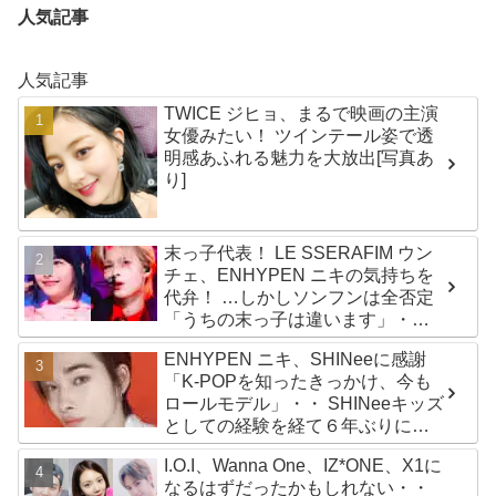
人気記事
人気記事
TWICE ジヒョ、まるで映画の主演
女優みたい！ ツインテール姿で透
明感あふれる魅力を大放出[写真あ
り]
末っ子代表！ LE SSERAFIM ウン
チェ、ENHYPEN ニキの気持ちを
代弁！ …しかしソンフンは全否定
「うちの末っ子は違います」・・
かわいすぎる２人の会話に爆笑
ENHYPEN ニキ、SHINeeに感謝
「K-POPを知ったきっかけ、今も
ロールモデル」・・ SHINeeキッズ
としての経験を経て６年ぶりに東
京ドームに帰還した感想は？
I.O.I、Wanna One、IZ*ONE、X1に
なるはずだったかもしれない・・