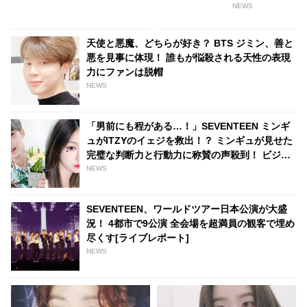
NEWS
天使と悪魔、どちらが好き？ BTS ジミン、善と
悪を見事に体現！ 誰もが悩殺される天性の表現
力にファンは脱帽
NEWS
「男前にも程がある…！」SEVENTEEN ミンギ
ュがITZYのイェジを救出！？ ミンギュが見せた
完璧な判断力と行動力に称賛の声殺到！ ビジュ
アルに負けない人柄の美しさを証明
NEWS
SEVENTEEN、ワールドツアー日本公演が大盛
況！ 4都市で9公演 全会場を超満員の観客で埋め
尽くす[ライブレポート]
NEWS