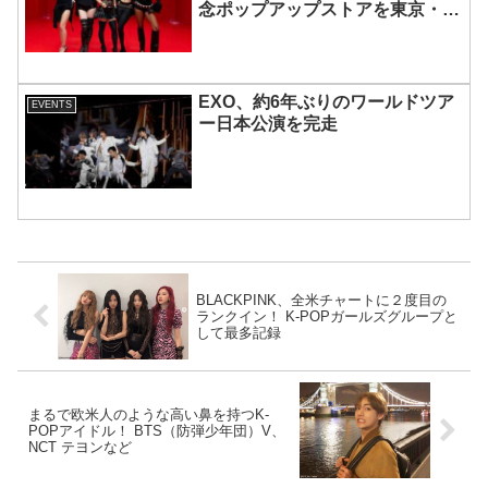
念ポップアップストアを東京・原
宿で開催 限定グッズも登場
EXO、約6年ぶりのワールドツア
EVENTS
ー日本公演を完走
BLACKPINK、全米チャートに２度目の
ランクイン！ K-POPガールズグループと
して最多記録
まるで欧米人のような高い鼻を持つK-
POPアイドル！ BTS（防弾少年団）V、
NCT テヨンなど