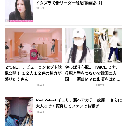
イタズラで新リーダー号泣[動画あり]
NEWS
IZ*ONE、デビューコンセプト映
やっぱり心配… TWICE ミナ、
像公開！ １２人１２色の魅力が
母親と手をつないで韓国に入
盛りだくさん
国・・新曲ＭＶに出演をはたす
もファンからは体調を懸念する
NEWS
NEWS
声［動画］
Red Velvet イェリ、新ヘアカラー披露！ さらに
大人っぽく変身してファンはお騒ぎ
NEWS