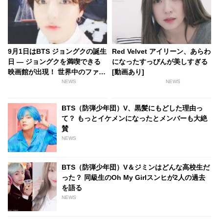
9月1日はBTS ジョングクの誕生
Red Velvet アイリーン、あらわ
日 ― ジョングクを満喫できる
になったすっぴんが美しすぎる
映画館が出現！ 世界中のファン
[動画あり]
が熱く盛り上がれる企画も続々
NEWS
NEWS
と登場
BTS（防弾少年団）V、黒髪にもどした理由っ
て？ もっとイケメンになったとメンバーも大絶
賛
NEWS
BTS（防弾少年団）V＆ジミンはどんな高校生だ
った？ 同級生のOh My Girlスンヒが2人の過去
を語る
NEWS