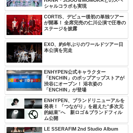
HANA・JISOO＆MOMOKAとのスペ
シャルコラボも実現
CORTIS、デビュー後初の単独ツアー
が開幕！ 全席完売の仁川公演で圧巻の
ステージを披露
EXO、約6年ぶりのワールドツアー日
本公演を完走
ENHYPEN公式キャラクター
「ENCHIN」のポップアップストアが
渋谷にオープン！ 浴衣姿の
「ENCHIN」が登場
ENHYPEN、ブランドリニューアルを
発表！ 「つながり」を超えた“多次元
的結束”へ 新ロゴ＆ブランドフィル
ム公開
LE SSERAFIM 2nd Studio Album