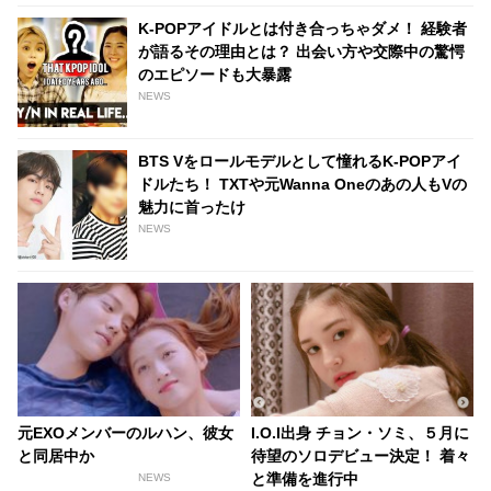
K-POPアイドルとは付き合っちゃダメ！ 経験者
が語るその理由とは？ 出会い方や交際中の驚愕
のエピソードも大暴露
NEWS
BTS Vをロールモデルとして憧れるK-POPアイ
ドルたち！ TXTや元Wanna Oneのあの人もVの
魅力に首ったけ
NEWS
元EXOメンバーのルハン、彼女
I.O.I出身 チョン・ソミ、５月に
と同居中か
待望のソロデビュー決定！ 着々
と準備を進行中
NEWS