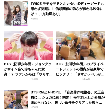
TWICE モモを見るとおカタいボディーガードも
思わず笑顔に！ 信頼関係の強さが伝わる映像に
ほっこり[動画あり]
NEWS
BTS（防弾少年団）ジョングク
BTS（防弾少年団）のプライベ
がサイン会で赤ちゃんに変
ートジェットの機内が超豪華で
身！？ ファンからは「やりす
ビックリ！ 「さすがレベルが違
ぎ」との声も
う」とファン感心
NEWS
NEWS
BTS RMとJ-HOPE、「音楽著作権協会」の正会
員に… シュガに続く栄誉！ 毎年25人しか昇格が
認められない、厳しい条件をクリアした彼らに
「さすが」と称賛の声
NEWS