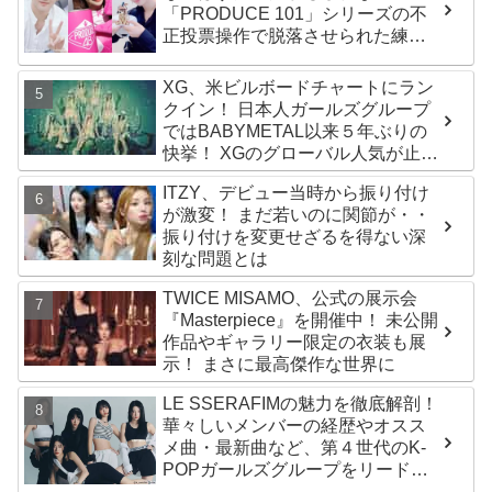
「PRODUCE 101」シリーズの不
正投票操作で脱落させられた練習
生12人の氏名が公表
XG、米ビルボードチャートにラン
クイン！ 日本人ガールズグループ
ではBABYMETAL以来５年ぶりの
快挙！ XGのグローバル人気が止ま
らない…「コーチェラ2025」にも
ITZY、デビュー当時から振り付け
日本人唯一の出演
が激変！ まだ若いのに関節が・・
振り付けを変更せざるを得ない深
刻な問題とは
TWICE MISAMO、公式の展示会
『Masterpiece』を開催中！ 未公開
作品やギャラリー限定の衣装も展
示！ まさに最高傑作な世界に
LE SSERAFIMの魅力を徹底解剖！
華々しいメンバーの経歴やオスス
メ曲・最新曲など、第４世代のK-
POPガールズグループをリードす
る彼女たちのスゴさとは？