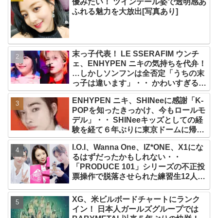
優みたい！ ツインテール姿で透明感あ
ふれる魅力を大放出[写真あり]
末っ子代表！ LE SSERAFIM ウンチ
ェ、ENHYPEN ニキの気持ちを代弁！
…しかしソンフンは全否定「うちの末
っ子は違います」・・ かわいすぎる２
人の会話に爆笑
ENHYPEN ニキ、SHINeeに感謝「K-
POPを知ったきっかけ、今もロールモ
デル」・・ SHINeeキッズとしての経
験を経て６年ぶりに東京ドームに帰還
した感想は？
I.O.I、Wanna One、IZ*ONE、X1にな
るはずだったかもしれない・・
「PRODUCE 101」シリーズの不正投
票操作で脱落させられた練習生12人の
氏名が公表
XG、米ビルボードチャートにランク
イン！ 日本人ガールズグループでは